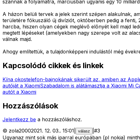
szánnak a folyamatra, márciusban ugyanis egy 10 milliárd d
A házon belüli tervek a jelek szerint szépen alakulnak, am
területére fókuszáló új divíziót, októberben pedig a fen
harcba, hiszen olyan cégek meglévő előnyét kell majd le
megtett lépéseket (amelyekben nagy szerepe volt az alacs
válnak majd.
Ahogy említettük, a tulajdonképpeni indulástól még évekr
Kapcsolódó cikkek és linkek
Kína okostelefon-bajnokának sikerült az, amiben az Apple
autóját a Xiaomi
Szabadalom is alátámasztja a Xiaomi Mi Ca
autót a Xiaomi
Hozzászólások
Jelentkezz be
a hozzászóláshoz.
©
zola2000
2021. 12. 03.
.
15:01
|
|
#
3
válasz
Ugyanaz mint sok más iparral európában (pl nokia) minth