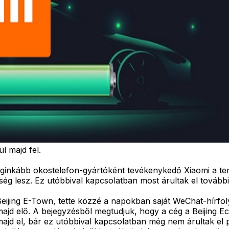
l majd fel.
eginkább okostelefon-gyártóként tevékenykedő Xiaomi a te
ég lesz. Ez utóbbival kapcsolatban most árultak el további 
 Beijing E-Town, tette közzé a napokban saját WeChat-hírfo
 majd elő. A bejegyzésből megtudjuk, hogy a cég a Beijing
ajd el, bár ez utóbbival kapcsolatban még nem árultak el 