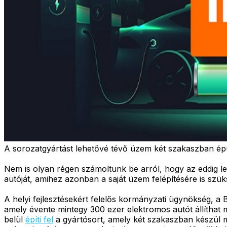
A sorozatgyártást lehetővé tévő üzem két szakaszban épü
Nem is olyan régen számoltunk be arról, hogy az eddig l
autóját, amihez azonban a saját üzem felépítésére is szüks
A helyi fejlesztésekért felelős kormányzati ügynökség, a
amely évente mintegy 300 ezer elektromos autót állíthat
belül
építi fel
a gyártósort, amely két szakaszban készül m