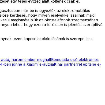
get egy teljes évtized alatt költenék csak el.
ugusztusban már be is jegyezték az elektromobilitás
előre kérdéses, hogy milyen esélyekkel szállnak majd
 sikerül megismételniük az okostelefonok szegmensében
nnyen lehet, hogy ezen a területen is jelentős szereplővé
onynak, ezen kapcsolat alakulásának is szerepe lesz.
i autó, három ember meghalt
Bemutatta első elektromos
4-ben jönne a Xiaomi e-autója
Kínai partnerrel építene e-