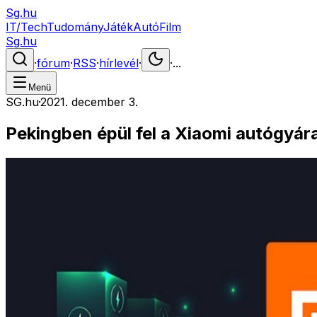
Sg.hu
IT/Tech
Tudomány
Játék
Autó
Film
Sg.hu
·
fórum
·
RSS
·
hírlevél
·
·
...
Menü
SG.hu
·
2021. december 3.
Pekingben épül fel a Xiaomi autógyár