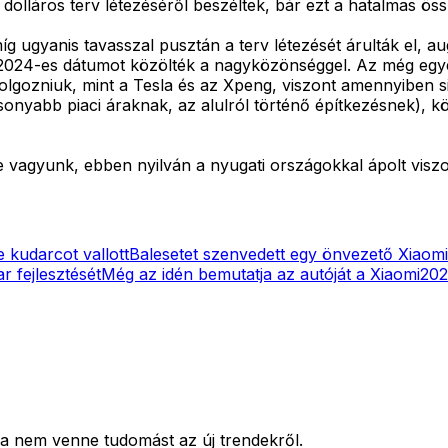
olláros terv létezéséről beszéltek, bár ezt a hatalmas össze
íg ugyanis tavasszal pusztán a terv létezését árulták el, a
ti, 2024-es dátumot közölték a nagyközönséggel. Az még egy
dolgozniuk, mint a Tesla és az Xpeng, viszont amennyiben
onyabb piaci áraknak, az alulról történő építkezésnek), kö
e vagyunk, ebben nyilván a nyugati országokkal ápolt visz
 kudarcot vallott
Balesetet szenvedett egy önvezető Xiaom
r fejlesztését
Még az idén bemutatja az autóját a Xiaomi
202
a nem venne tudomást az új trendekről.