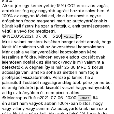
8,5%)
Akkor jön egy keményebb(-15%) CO2 emissziós vágás,
ami ekkor fog egy nagyobb ugrást hozni a sales-ben. A
100% az nagyon távlati cél, de a benzinest is egyre
drágábban fogod megvenni mert az autógyártóknak is
büntit kell fizetni ha szar a flottájuk, amit természetesen
végül a vevő fog megfizetni.
©
NEXUS6
2021. 07. 08.
.
15:20
|
|
#
5
válasz
Musk valami mostani tvítjében hangot adott annak, hogy
kicsit túl optimista volt az önvezetéssel kapcsolatban.
Már csak a velllanyverdákkal kapcsolatban kéne
leszállnia a földre. Minden egyes eladott kocsiját gyak
jelentősen dotálják az államok (vagy is mi) valamint a
befektetők. A cégnek így is már 25-30 MRD $ körüli
adóssága van, amit kb soha az életben nem fog a
profitjából visszatermelni. Persze jó lenne, ha a
jóárasított Teslából nagyságrendileg több pénz jönne be,
de amíg feleárért jobb kisautót veszel hagyományosból,
addig ez leányálom és nem piaci realitás.
©
Macropus Rufus
2021. 07. 06.
.
10:00
|
|
#
4
válasz
én azért nem vagyok abban 100%-ban biztos, hogy
vagy villany vagy semmi. Az autógyártóknak nem ez a
célja. Nekik a pénz kell. Ha csak a felső 1% fogja tudni