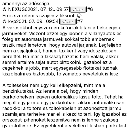
amennyi az adóssága.
©
NEXUS6
2021. 07. 12.
.
09:57
|
|
#
8
válasz
Én is szeretem s szájensz fiksönt! 😉
©
kvp
2021. 07. 09.
.
09:54
|
|
#
7
válasz
A varosokbol egyszeruen ki fogjak tiltani a belsoegesu
jarmuveket. Viszont ezzel egy idoben a villanyautok es
foleg az automata jarmuvek sokkal tobb embernek
teszik majd lehetove, hogy autoval jarjanak. Legfeljebb
nem a sajatjukkal, hanem taxikent vagy idoszakosan
berelttel. Ha mar a lakasat/hazat is berli valaki, akkor
semmi ertelme sajat autot birtokolni. Igazabol ez a
cegeknek is jobb, mert egysegesebb flottakat tudnak
kiszolgalni es biztosabb, folyamatos beveteluk is lesz.
A tolteseket nem ugy kell elkepzelni, mint ma a
benzinkutakat. Az lenne a cel, hogy minden
parkolohelyen legyen automatikus lassu tolto. Tehat ha
megall egy jarmu egy parkoloban, akkor automatikusan
radokkol a toltore es toltokabelen at azonositott jarmu
szamlajara terhelve mar el is kezd tolteni. Igy igazabol az
orszaguti pihenoket leszamitva nem is lenne szukseg
gyorstoltesre. Ez egyebkent a veletlen tilosban parkolast