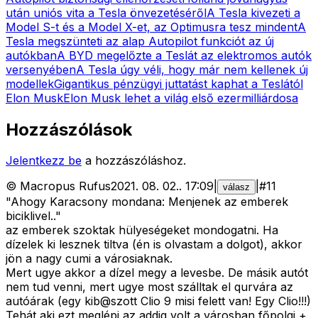
után uniós vita a Tesla önvezetéséről
A Tesla kivezeti a
Model S-t és a Model X-et, az Optimusra tesz mindent
A
Tesla megszünteti az alap Autopilot funkciót az új
autókban
A BYD megelőzte a Teslát az elektromos autók
versenyében
A Tesla úgy véli, hogy már nem kellenek új
modellek
Gigantikus pénzügyi juttatást kaphat a Teslától
Elon Musk
Elon Musk lehet a világ első ezermilliárdosa
Hozzászólások
Jelentkezz be
a hozzászóláshoz.
©
Macropus Rufus
2021. 08. 02.
.
17:09
|
|
#
11
válasz
"Ahogy Karacsony mondana: Menjenek az emberek
biciklivel.."
az emberek szoktak hülyeségeket mondogatni. Ha
dízelek ki lesznek tiltva (én is olvastam a dolgot), akkor
jön a nagy cumi a városiaknak.
Mert ugye akkor a dízel megy a levesbe. De másik autót
nem tud venni, mert ugye most szálltak el qurvára az
autóárak (egy kib@szott Clio 9 misi felett van! Egy Clio!!!)
Tehát aki ezt meglépi az addig volt a városban főpolgi +