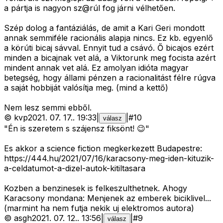
a pártja is nagyon sz@rúl fog járni vélhetően.
Szép dolog a fantáziálás, de amit a Kari Geri mondott
annak semmiféle racionális alapja nincs. Ez kb. egyenlő
a körúti bicaj sávval. Ennyit tud a csávó. Ő bicajos ezért
minden a bicajnak vet alá, a Viktorunk meg focista azért
mindent annak vet alá. Ez amolyan idióta magyar
betegség, hogy állami pénzen a racionalitást félre rúgva
a saját hobbiját valósítja meg. (mind a kettő)
Nem lesz semmi ebből.
©
kvp
2021. 07. 17.
.
19:33
|
|
#
10
válasz
"Én is szeretem s szájensz fiksönt! 😉"
Es akkor a science fiction megkerkezett Budapestre:
https://444.hu/2021/07/16/karacsony-meg-iden-kituzik-
a-celdatumot-a-dizel-autok-kitiltasara
Kozben a benzinesek is felkeszulthetnek. Ahogy
Karacsony mondana: Menjenek az emberek biciklivel...
(marmint ha nem futja nekik uj elektromos autora)
©
asgh
2021. 07. 12.
.
13:56
|
|
#
9
válasz