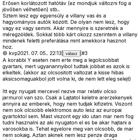
Erősen korlátozott hatótáv (ez mondjuk változni fog a
jövőben vélhetően) stb..
Sztem lesz egy egyensúly a villany vas és a
hagyományos autók között. De olyan nem lesz, hogy
vagy ez vagy semmi. Akár mennyire is szeretnék a
méregzöldek. Sokkal több kárt okozz szerintem a villany
mindenek feletti preferálása mint amekkora hasznot
hoz.
©
kvp
2021. 07. 05.
.
22:13
|
|
#
3
válasz
A korabbi Y eseten nem erte meg a legolcsobbat
gyartani, mert ugyanannyibol tudtak jobbat es azok is
elkeltek. (akkor az olcsositott valtozat a kisse hibas
aksicsomaguakbol jott volna ki, de nem lett eleg selejt)
Itt egy nyugati mercevel nezve mar relativ olcso
jarmurol van szo. Csak a Lajtatol keletre arerzekenyek
annyira az emberek, hogy nem tudjak kifizetni. Viszont
nem sok olcsobb elektromos auto lesz az europai
gyartoktol sem. Mast viszont egy ido utan mar nem fog
tudni hasznalni az aki nyugaton el es be akar hajtani a
varosokba is. Tehat egyelore meg van olcsobb, de mar
nem sokaig. Aztan akinek nem lesz penze draga