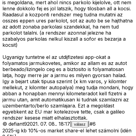
is megoldana, mert ahol nincs parkolo kijelolve, ott nem
lenne dokkolo fej es jol latszik, hogy tilosban all a kocsi.
Raadasul a kozponti rendszer meg tudna mutatni az
osszes eppen ures parkolot, sot az auto be se hajthatna
az adott zonaba parkolasi szandekkal, ha nem tud
parkolot talalni. (a rendszer azonnal jelezne ha
szabalyos parkolas nelkul kiszall a sofor es bezarja a
kocsit)
Ugyanigy tuntetne el az utdijfizetesi app-okat a
folyamatos jarmukovetes, amikor az allam es az autot
berbeado/lizingelo ceg es a biztosito is folyamatosan
latja, hogy merre jar a jarmu es milyen gyorsan halad.
Igy a bejart utak tipusa szerint (x km varos, y kilomter
mellekut, z kilomter autopalya) meg tudja mondani, hogy
abban a honapban mennyi kilometeradot kell fizetni a
jarmu utan, amit automatikusan ki tudnak szamlazni az
uzembentarto/berlo szamlajara. Ezt a megoldast
egyebkent az EU mar kotelezove tette, csak a galileo
rendszer kesese miatt elhalasztottak.
©
defiant9
2021. 07. 08.
.
18:17
|
|
#
6
válasz
2025-ig kb 10%-os market share-el lehet számolni (idén