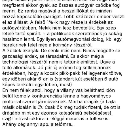
megfizetni akkor gyak. az összes autógyár csődbe fog
menni. Ez rántja magával a beszállítókat és minden
hozzá kapcsolódó iparágat. Több százezer ember veszti
el az állását. A felső 1%-k nagy része is érdekelt az
autógyártásban. Nekik nem lesz bevételük. Egy szép
lefelé tartó spirált. + a politikusok szeretnének jó sokáig
hatalmon lenni. Egy ilyen autómegvonási dolog, kb. egy
harakirinek felel meg a kormány részéről.
A zöldek akarják. De senki más nem. Nincs mögötte se
gazdasági érdek, se társadalmi. És akkor még a
technológiai részéről nem is tettünk említést. Ugye a
töltő állomások. Jó pár új erőmű fog kelleni annak
érdekében, hogy a kocsik pikk-pakk fel legyenek töltve,
egy időben akár 6-an is (standart kút esetében 6 autó
képes tankolni egyidőben, most)
Én nem félek attól, hogy a villany vas belátható időn
belül komoly konkurenciája lenne a hagyományos
motorral szerelt járműveknek. Marha drágák (a Lajta
másik oldalán is 😉. Csak ők meg tudják fizetni, de ott is
drágább mint egy azonos kategóriájú belsőégéses),
sz@r infrastruktúra + eléggé macerás a töltése is.
Ahány cég annyi app. a telómra...