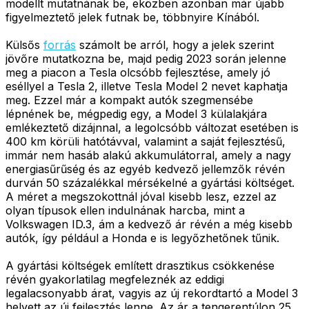
modellt mutatnának be, eközben azonban már újabb
figyelmeztető jelek futnak be, többnyire Kínából.
Külsős
forrás
számolt be arról, hogy a jelek szerint
jövőre mutatkozna be, majd pedig 2023 során jelenne
meg a piacon a Tesla olcsóbb fejlesztése, amely jó
eséllyel a Tesla 2, illetve Tesla Model 2 nevet kaphatja
meg. Ezzel már a kompakt autók szegmensébe
lépnének be, mégpedig egy, a Model 3 külalakjára
emlékeztető dizájnnal, a legolcsóbb változat esetében is
400 km körüli hatótávval, valamint a saját fejlesztésű,
immár nem hasáb alakú akkumulátorral, amely a nagy
energiasűrűség és az egyéb kedvező jellemzők révén
durván 50 százalékkal mérsékelné a gyártási költséget.
A méret a megszokottnál jóval kisebb lesz, ezzel az
olyan típusok ellen indulnának harcba, mint a
Volkswagen ID.3, ám a kedvező ár révén a még kisebb
autók, így például a Honda e is legyőzhetőnek tűnik.
A gyártási költségek említett drasztikus csökkenése
révén gyakorlatilag megfeleznék az eddigi
legalacsonyabb árat, vagyis az új rekordtartó a Model 3
helyett az új fejlesztés lenne. Az ár a tengerentúlon 25