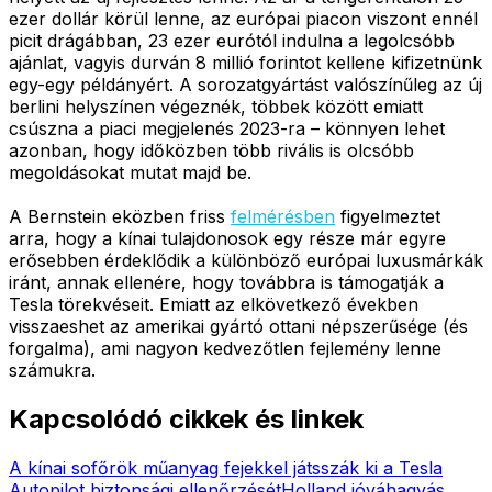
ezer dollár körül lenne, az európai piacon viszont ennél
picit drágábban, 23 ezer eurótól indulna a legolcsóbb
ajánlat, vagyis durván 8 millió forintot kellene kifizetnünk
egy-egy példányért. A sorozatgyártást valószínűleg az új
berlini helyszínen végeznék, többek között emiatt
csúszna a piaci megjelenés 2023-ra – könnyen lehet
azonban, hogy időközben több rivális is olcsóbb
megoldásokat mutat majd be.
A Bernstein eközben friss
felmérésben
figyelmeztet
arra, hogy a kínai tulajdonosok egy része már egyre
erősebben érdeklődik a különböző európai luxusmárkák
iránt, annak ellenére, hogy továbbra is támogatják a
Tesla törekvéseit. Emiatt az elkövetkező években
visszaeshet az amerikai gyártó ottani népszerűsége (és
forgalma), ami nagyon kedvezőtlen fejlemény lenne
számukra.
Kapcsolódó cikkek és linkek
A kínai sofőrök műanyag fejekkel játsszák ki a Tesla
Autopilot biztonsági ellenőrzését
Holland jóváhagyás