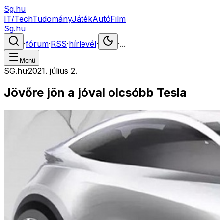
Sg.hu
IT/Tech
Tudomány
Játék
Autó
Film
Sg.hu
·
fórum
·
RSS
·
hírlevél
·
·
...
Menü
SG.hu
·
2021. július 2.
Jövőre jön a jóval olcsóbb Tesla