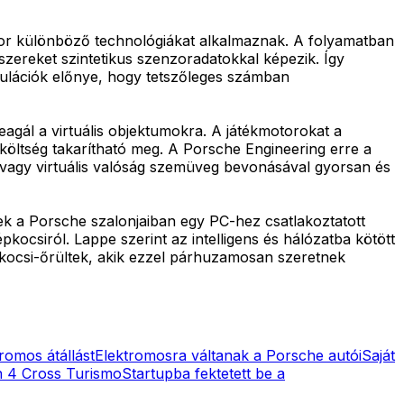
ekor különböző technológiákat alkalmaznak. A folyamatban
szereket szintetikus szenzoradatokkal képezik. Így
mulációk előnye, hogy tetszőleges számban
reagál a virtuális objektumokra. A játékmotorokat a
költség takarítható meg. A Porsche Engineering erre a
ág vagy virtuális valóság szemüveg bevonásával gyorsan és
erek a Porsche szalonjaiban egy PC-hez csatlakoztatott
pkocsiról. Lappe szerint az intelligens és hálózatba kötött
pkocsi-őrültek, akik ezzel párhuzamosan szeretnek
romos átállást
Elektromosra váltanak a Porsche autói
Saját
n 4 Cross Turismo
Startupba fektetett be a