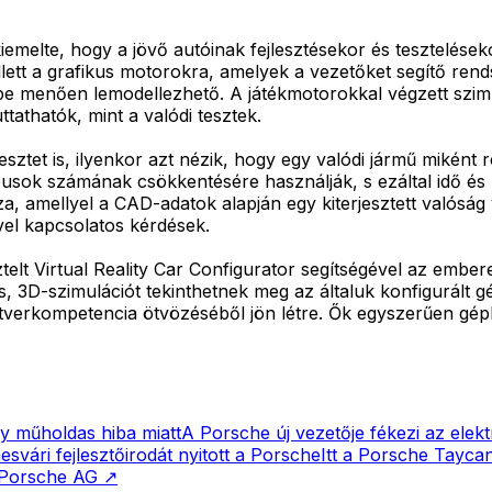
iemelte, hogy a jövő autóinak fejlesztésekor és tesztelés
lett a grafikus motorokra, amelyek a vezetőket segítő rend
kbe menően lemodellezhető. A játékmotorokkal végzett szi
tathatók, mint a valódi tesztek.
esztet is, ilyenkor azt nézik, hogy egy valódi jármű miként 
usok számának csökkentésére használják, s ezáltal idő és 
azza, amellyel a CAD-adatok alapján egy kiterjesztett valós
vel kapcsolatos kérdések.
esztelt Virtual Reality Car Configurator segítségével az emb
s, 3D-szimulációt tekinthetnek meg az általuk konfigurált gé
oftverkompetencia ötvözéséből jön létre. Ők egyszerűen gé
y műholdas hiba miatt
A Porsche új vezetője fékezi az elekt
svári fejlesztőirodát nyitott a Porsche
Itt a Porsche Tayca
Porsche AG
↗