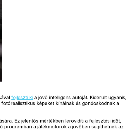
sával
fejleszti ki
a jövő intelligens autóját. Kiderült ugyanis,
l fotórealisztikus képeket kínálnak és gondoskodnak a
ra. Ez jelentős mértékben lerövidíti a fejlesztési időt,
evű programban a játékmotorok a jövőben segíthetnek az