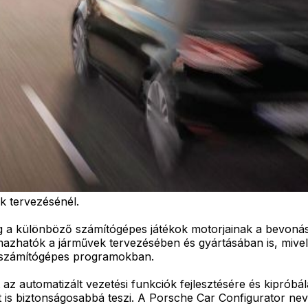
k tervezésénél.
g a különböző számítógépes játékok motorjainak a bevoná
lmazhatók a járművek tervezésében és gyártásában is, mive
a számítógépes programokban.
 automatizált vezetési funkciók fejlesztésére és kipróbálásá
t is biztonságosabbá teszi. A Porsche Car Configurator n