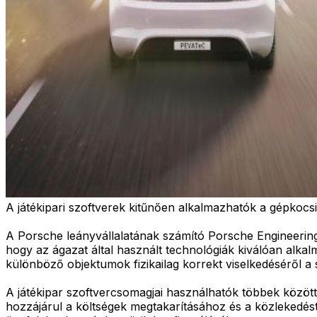
A játékipari szoftverek kitűnően alkalmazhatók a gépkocsi
A Porsche leányvállalatának számító Porsche Engineerin
hogy az ágazat által használt technológiák kiválóan alka
különböző objektumok fizikailag korrekt viselkedéséről 
A játékipar szoftvercsomagjai használhatók többek között az
hozzájárul a költségek megtakarításához és a közlekedés