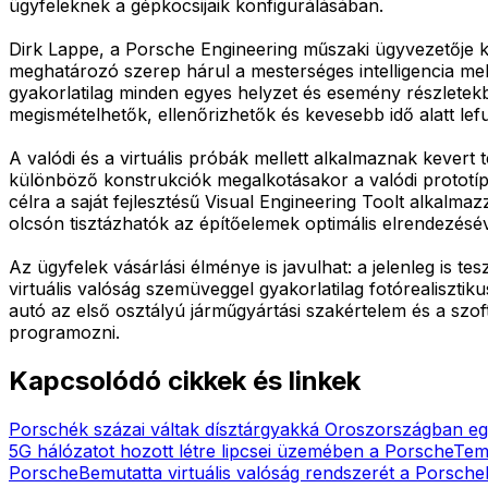
ügyfeleknek a gépkocsijaik konfigurálásában.
Dirk Lappe, a Porsche Engineering műszaki ügyvezetője k
meghatározó szerep hárul a mesterséges intelligencia mel
gyakorlatilag minden egyes helyzet és esemény részlete
megismételhetők, ellenőrizhetők és kevesebb idő alatt lefut
A valódi és a virtuális próbák mellett alkalmaznak kevert t
különböző konstrukciók megalkotásakor a valódi prototíp
célra a saját fejlesztésű Visual Engineering Toolt alkalm
olcsón tisztázhatók az építőelemek optimális elrendezésé
Az ügyfelek vásárlási élménye is javulhat: a jelenleg is t
virtuális valóság szemüveggel gyakorlatilag fotórealisztiku
autó az első osztályú járműgyártási szakértelem és a sz
programozni.
Kapcsolódó cikkek és linkek
Porschék százai váltak dísztárgyakká Oroszországban eg
5G hálózatot hozott létre lipcsei üzemében a Porsche
Teme
Porsche
Bemutatta virtuális valóság rendszerét a Porsche