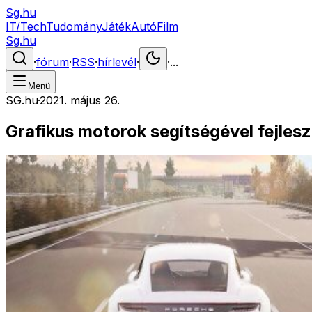
Sg.hu
IT/Tech
Tudomány
Játék
Autó
Film
Sg.hu
·
fórum
·
RSS
·
hírlevél
·
·
...
Menü
SG.hu
·
2021. május 26.
Grafikus motorok segítségével fejles