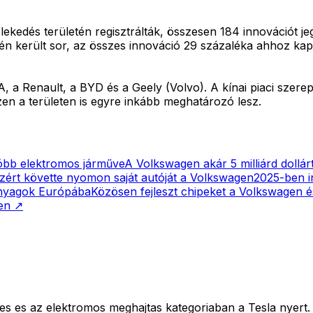
kedés területén regisztrálták, összesen 184 innovációt jeg
én került sor, az összes innováció 29 százaléka ahhoz kapc
, a Renault, a BYD és a Geely (Volvo). A kínai piaci szere
zen a területen is egyre inkább meghatározó lesz.
sóbb elektromos járműve
A Volkswagen akár 5 milliárd dollárt
zért követte nyomon saját autóját a Volkswagen
2025-ben i
anyagok Európába
Közösen fejleszt chipeket a Volkswagen é
en
↗
etes es az elektromos meghajtas kategoriaban a Tesla nyer