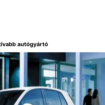
tívabb autógyártó