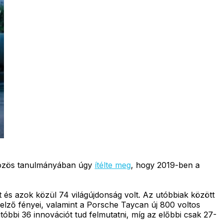
közös tanulmányában úgy
ítélte meg
, hogy 2019-ben a
 és azok közül 74 világújdonság volt. Az utóbbiak között
yjelző fényei, valamint a Porsche Taycan új 800 voltos
óbbi 36 innovációt tud felmutatni, míg az előbbi csak 27-