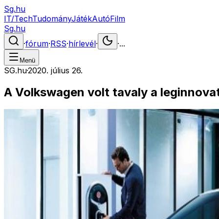
Sg.hu
IT/Tech
Tudomány
Játék
Autó
Film
Sg.hu
·
fórum
·
RSS
·
hírlevél
·
·
...
Menü
SG.hu
·
2020. július 26.
A Volkswagen volt tavaly a leginnova