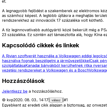
et.
A legnagyobb fejlődést a szakemberek az elektromos közle
as számhoz képest. A legtöbb újításra a meghajtás terület
rendszerekhez az innovációk 17 százaléka volt köthető.
A tíz leginnovatívabb autógyártó közé bekerült még a PSA
23 százaléka. Ez szintén azt támasztotta alá, hogy Kína e
Kapcsolódó cikkek és linkek
A Rivian szoftverét használja a Volkswagen eddigi legolc
használva fognak beszélgetni a járművezetőkkel
Csak pén
szolgáltatása
Kanadai bányákból kerülhetnek ritka nyers
vezetési rendszereket a Volkswagen és a Bosch
Volkswag
Hozzászólások
Jelentkezz be
a hozzászóláshoz.
©
kvp
2020. 08. 03.
.
14:17
|
|
#
1
válasz
Egyebkent az eredeti cikk alapjan a biztonsag, az onvez