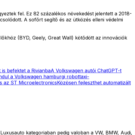
yeztek fel. Ez 82 százalékos növekedést jelentett a 2018-
solódott. A sofőrt segítő és az ütközés elleni védelmi
plőkhöz (BYD, Geely, Great Wall) kötődött az innovációk
 is befektet a Rivianba
A Volkswagen autói ChatGPT-t
ndul a Volkswagen hamburgi robottaxi-
s az ST Microelectronics
Közösen fejleszthet automatizált
t. Luxusauto kategoriaban pedig valoban a VW, BMW, Audi,