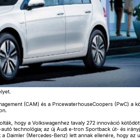
lyet.
Management (CAM) és a PricewaterhouseCoopers (PwC) a 
on.
olták, hogy a Volkswagenhez tavaly 272 innováció kötődött
ó-autó technológia; az új Audi e-tron Sportback út- és irán
 a Daimler (Mercedes-Benz) lett annak ellenére, hogy az ut