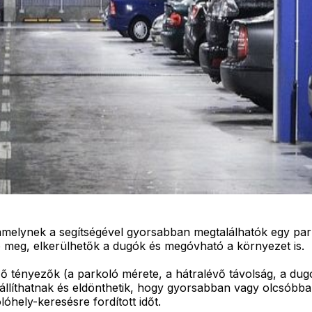
t, amelynek a segítségével gyorsabban megtalálhatók egy 
ó meg, elkerülhetők a dugók és megóvható a környezet is.
ő tényezők (a parkoló mérete, a hátralévő távolság, a dugó
llíthatnak és eldönthetik, hogy gyorsabban vagy olcsóbba
óhely-keresésre fordított időt.