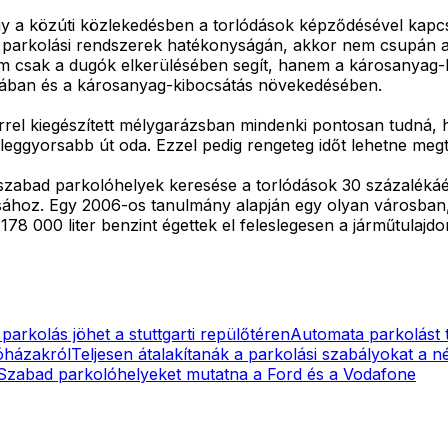
gy a közúti közlekedésben a torlódások képződésével kapcs
 parkolási rendszerek hatékonyságán, akkor nem csupán az 
 nem csak a dugók elkerülésében segít, hanem a károsanyag
lásában és a károsanyag-kibocsátás növekedésében.
rel kiegészített mélygarázsban mindenki pontosan tudná, 
leggyorsabb út oda. Ezzel pedig rengeteg időt lehetne megt
 szabad parkolóhelyek keresése a torlódások 30 százalékáér
ához. Egy 2006-os tanulmány alapján egy olyan városban, 
el 178 000 liter benzint égettek el feleslegesen a járműtula
arkolás jöhet a stuttgarti repülőtéren
Automata parkolást 
óházakról
Teljesen átalakítanák a parkolási szabályokat a 
Szabad parkolóhelyeket mutatna a Ford és a Vodafone