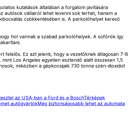
olatos kutatások általában a forgalom javítására
autósok vállairól lehet levenni sok terhet, hanem a
-kibocsátás csökkentésében is. A parkolóhelyet kereső
hogy hol vannak a szabad parkolóhelyek. A sofőrök így
akarítani.
t felelős. Ez azt jelenti, hogy a vezetőknek átlagosan 7-8
mint Los Angeles egyetlen esztendő alatt összesen 1,5
jdonosok, miközben a gépkocsijaik 730 tonna szén-dioxidot
tesztel az USA-ban a Ford és a Bosch
Térképek
német autógyártók
Még biztonságosabb lehet az automata