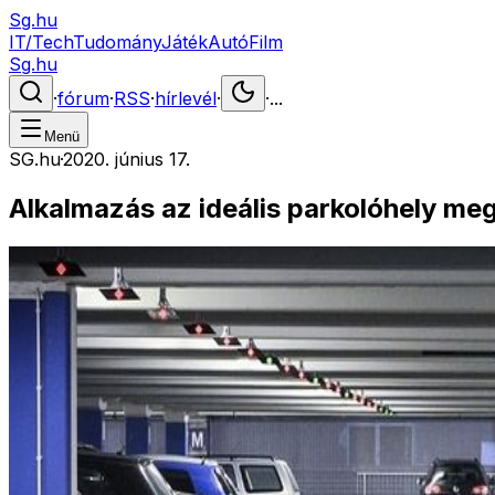
Sg.hu
IT/Tech
Tudomány
Játék
Autó
Film
Sg.hu
·
fórum
·
RSS
·
hírlevél
·
·
...
Menü
SG.hu
·
2020. június 17.
Alkalmazás az ideális parkolóhely meg