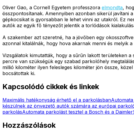
Oliver Gao, a Cornell Egyetem professzora
elmondta
, ho
összpontosítanak. Amennyiben azonban sikerül javítani a
gépkocsikat is gyorsabban le lehet vinni az utakról. Ez
autók az egyik fő tényezőt jelentik a torlódások kialaku
A szakember azt szeretné, ha a jövőben egy okosszoftver
azonnal kitalálnák, hogy hova akarnak menni és melyik a 
Vizsgálatok kimutatták, hogy a sűrűn lakott területeken a
percre van szükségük egy szabad parkolóhely megtalálás
millió kilométer ilyen felesleges kilométer jön össze, köz
bocsátottak ki.
Kapcsolódó cikkek és linkek
Maximális hatékonyság érhető el a parkolásban
Automata p
készülnek az önvezető autók számára az európai parkol
parkolás
Automata parkolást tesztel a Bosch és a Daimler
Hozzászólások