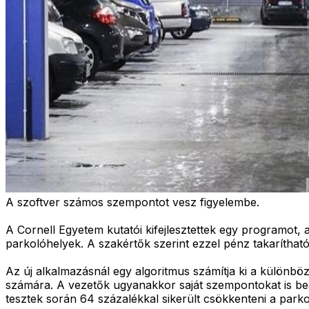
A szoftver számos szempontot vesz figyelembe.
A Cornell Egyetem kutatói kifejlesztettek egy programo
parkolóhelyek. A szakértők szerint ezzel pénz takaríthat
Az új alkalmazásnál egy algoritmus számítja ki a különböz
számára. A vezetők ugyanakkor saját szempontokat is beá
tesztek során 64 százalékkal sikerült csökkenteni a parkol