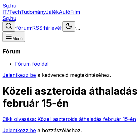
Sg.hu
IT/Tech
Tudomány
Játék
Autó
Film
Sg.hu
·
fórum
·
RSS
·
hírlevél
·
·
...
Menü
Fórum
Fórum főoldal
Jelentkezz be
a kedvenceid megtekintéséhez.
Közeli aszteroida áthaladás
február 15-én
Cikk olvasása:
Közeli aszteroida áthaladás február 15-én
Jelentkezz be
a hozzászóláshoz.