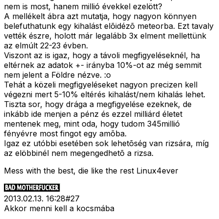
nem is most, hanem millió évekkel ezelött?
A mellékelt ábra azt mutatja, hogy nagyon könnyen
belefuthatunk egy kihalást elõidézõ meteorba. Ezt tavaly
vették észre, holott már legalább 3x elment mellettünk
az elmúlt 22-23 évben.
Viszont az is igaz, hogy a távoli megfigyeléseknél, ha
eltérnek az adatok +- irányba 10%-ot az még semmit
nem jelent a Földre nézve. :o
Tehát a közeli megfigyeléseket nagyon precizen kell
végezni mert 5-10% eltérés kihalást/nem kihalás lehet.
Tiszta sor, hogy drága a megfigyelése ezeknek, de
inkább ide menjen a pénz és ezzel milliárd életet
mentenek meg, mint oda, hogy tudom 345millió
fényévre most fingot egy amõba.
Igaz ez utóbbi esetében sok lehetõség van rizsára, míg
az elöbbinél nem megengedhetõ a rizsa.
Mess with the best, die like the rest Linux4ever
2013.02.13. 16:28
#
27
Akkor menni kell a kocsmába