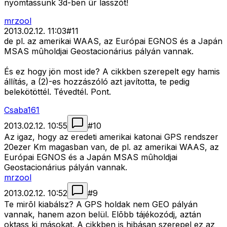
nyomtassunk 3d-ben ûr lasszót!
mrzool
2013.02.12. 11:03
#
11
de pl. az amerikai WAAS, az Európai EGNOS és a Japán
MSAS mûholdjai Geostacionárius pályán vannak.
És ez hogy jön most ide? A cikkben szerepelt egy hamis
állítás, a (2)-es hozzászóló azt javította, te pedig
belekötöttél. Tévedtél. Pont.
Csaba161
2013.02.12. 10:55
#
10
Az igaz, hogy az eredeti amerikai katonai GPS rendszer
20ezer Km magasban van, de pl. az amerikai WAAS, az
Európai EGNOS és a Japán MSAS mûholdjai
Geostacionárius pályán vannak.
mrzool
2013.02.12. 10:52
#
9
Te mirõl kiabálsz? A GPS holdak nem GEO pályán
vannak, hanem azon belül. Elõbb tájékozódj, aztán
oktass ki másokat. A cikkben is hibásan szerepel ez az