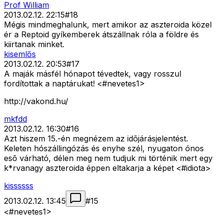
Prof William
2013.02.12. 22:15
#
18
Mégis mindmeghalunk, mert amikor az aszteroida közel
ér a Reptoid gyíkemberek átszállnak róla a földre és
kiirtanak minket.
kisemlős
2013.02.12. 20:53
#
17
A maják másfél hónapot tévedtek, vagy rosszul
fordítottak a naptárukat! <#nevetes1>
http://vakond.hu/
mkfdd
2013.02.12. 16:30
#
16
Azt hiszem 15.-én megnézem az idõjárásjelentést.
Keleten hószállingózás és enyhe szél, nyugaton ónos
esõ várható, délen meg nem tudjuk mi történik mert egy
k*rvanagy aszteroida éppen eltakarja a képet <#idiota>
kissssss
2013.02.12. 13:45
#
15
<#nevetes1>