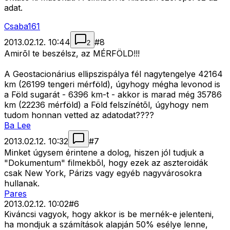
adat.
Csaba161
2013.02.12. 10:44
#
8
2
Amirõl te beszélsz, az MÉRFÖLD!!!
A Geostacionárius ellipszispálya fél nagytengelye 42164
km (26199 tengeri mérföld), úgyhogy mégha levonod is
a Föld sugarát - 6396 km-t - akkor is marad még 35786
km (22236 mérföld) a Föld felszínétõl, úgyhogy nem
tudom honnan vetted az adatodat????
Ba Lee
2013.02.12. 10:32
#
7
Minket úgysem érintene a dolog, hiszen jól tudjuk a
"Dokumentum" filmekbõl, hogy ezek az aszteroidák
csak New York, Párizs vagy egyéb nagyvárosokra
hullanak.
Pares
2013.02.12. 10:02
#
6
Kiváncsi vagyok, hogy akkor is be mernék-e jelenteni,
ha mondjuk a számítások alapján 50% esélye lenne,