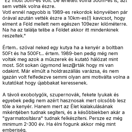
"Ez most 50m-es volt. De lehetett volna 500m-es is, azt
sem vették volna észre.
Votl ennél nagyobb is 1989-es rekordok könyvében pár
órával azután vették észre a 10km-es(!) kavicsot, hogy
elment a Föld mellett nem egészen 109ezer kilóméterre.
Na ha az találja telibe a Földet akkor itt mindenkinek
reszeltek."
Értem.. szóval neked egy kutya ha a kenyér a boltban
50Ft és ha 500Ft... értem. 1989-ben pedig még nem
voltak meg azok a mûszerek és kutató hálózat mint
most. Sõt sokan úgymond lesz@rták hogy mi van
odakint. Már elmúlt a holdraszállás varázsa, és nem
igazán volt felfedezve semmi olyan ami motiválta volna a
kutatókat hogy újabbakat keressenek.
A távoli exobolygók, szupernovák, fekete lyukak és
egyebek pedig nem azért hasznosak mert olcsóbb lesz
tõle a kenyér. Hanem mert az Élet kialakulásának
mikéntjében tudnak segíteni, és a késõbbiekben akár a
"gyarmatosításra" tudnak felkészíteni. Persze ez még
minimum 2-300 év. Ha élni fogunk akkor még mint
emberiség.