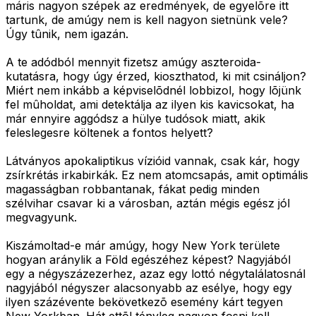
máris nagyon szépek az eredmények, de egyelõre itt
tartunk, de amúgy nem is kell nagyon sietnünk vele?
Úgy tûnik, nem igazán.
A te adódból mennyit fizetsz amúgy aszteroida-
kutatásra, hogy úgy érzed, kioszthatod, ki mit csináljon?
Miért nem inkább a képviselõdnél lobbizol, hogy lõjünk
fel mûholdat, ami detektálja az ilyen kis kavicsokat, ha
már ennyire aggódsz a hülye tudósok miatt, akik
feleslegesre költenek a fontos helyett?
Látványos apokaliptikus vízióid vannak, csak kár, hogy
zsírkrétás irkabirkák. Ez nem atomcsapás, amit optimális
magasságban robbantanak, fákat pedig minden
szélvihar csavar ki a városban, aztán mégis egész jól
megvagyunk.
Kiszámoltad-e már amúgy, hogy New York területe
hogyan aránylik a Föld egészéhez képest? Nagyjából
egy a négyszázezerhez, azaz egy lottó négytalálatosnál
nagyjából négyszer alacsonyabb az esélye, hogy egy
ilyen százévente bekövetkezõ esemény kárt tegyen