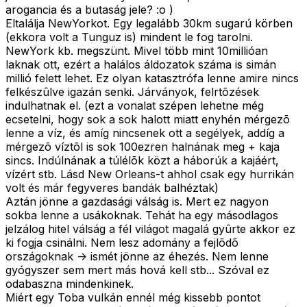
arogancia és a butaság jele? :o )
Eltalálja NewYorkot. Egy legalább 30km sugarú körben
(ekkora volt a Tunguz is) mindent le fog tarolni.
NewYork kb. megszünt. Mivel több mint 10millióan
laknak ott, ezért a halálos áldozatok száma is simán
millió felett lehet. Ez olyan katasztrófa lenne amire nincs
felkészûlve igazán senki. Járványok, felrtõzések
indulhatnak el. (ezt a vonalat szépen lehetne még
ecsetelni, hogy sok a sok halott miatt enyhén mérgezõ
lenne a víz, és amíg nincsenek ott a segélyek, addíg a
mérgezõ víztõl is sok 100ezren halnának meg + kaja
sincs. Indúlnának a túlélõk közt a háborúk a kajáért,
vízért stb. Lásd New Orleans-t ahhol csak egy hurrikán
volt és már fegyveres bandák balhéztak)
Aztán jönne a gazdasági válság is. Mert ez nagyon
sokba lenne a usákoknak. Tehát ha egy másodlagos
jelzálog hitel válság a fél világot magalá gyûrte akkor ez
ki fogja csinálni. Nem lesz adomány a fejlõdõ
országoknak -> ismét jönne az éhezés. Nem lenne
gyógyszer sem mert más hová kell stb... Szóval ez
odabaszna mindenkinek.
Miért egy Toba vulkán ennél még kissebb pontot