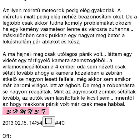
Az ilyen méretû meteorok pedig elég gyakoriak. A
méretük miatt pedig elég nehéz beazonosítani õket. De a
legtöbb csak akkor tudna komoly problémákat okozni
ha egy kemény vasmeteor lenne és városra zuhanna...
máskülönben csak pukkan egy nagyot meg betör a
lökéshullám pár ablakot és kész.
A ma hajnali meg csak utólagos pánik volt... láttam egy
videót egy térfigyelõ kamera szemszögébõl.. a
villamosmegállóban a 4 ember oda sem nézett csak
sétált tovább ahogy a kamera közelében a zebrán
átkelõ se nagyon lesett felfele, még akkor sem amikor
már baromi világos lett az égbolt. De még a robbanásra
se nagyon reagáltak. Mint az agymosott zombik sétáltak
tovább, az autók sem lassítottak le kicsit sem... innentõl
az hogy mekkora pánik volt már csak mese habbal.
2013.02.15. 14:54
#
40
Off: