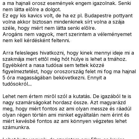
a ma hajnali orosz események engem igazolnak. Senki
nem látta elõlre a dolgot.
Ez egy kis kavics volt, de ha ez pl. Budapestre pottyant
volna akkor biztosan mindenkinek sírt volna a szája
széle, hogy miért nem látta senki elõlre.
Arogáns nem vagyok, mert szerintem a véleményemet
nem kell kérdésként feltenni.
Arra felesleges hivatkozni, hogy kinek mennyi ideje mi a
szakmája mert ettõl még hót hülye is lehet a tmához.
Egyébként a nasa tudósai sem tettek közzé
figyelmeztetést, hogy oroszország felet mi fog ma hajnal
5 óra magasságában bekövetkezni. Ennyit a
tudósokról...
Lehet nem értem mirõl szól a kutatás. De igazából te is
nagy szamárságokat hordasz össze. Azt magyarázd
meg, hogy miért fontos az ami olyan messze és ráadúl
olyan régen történ ami minket egyáltalán nem érint és
miért kevésbé fontos az ami könnyen végzetes lehet
számunkra.