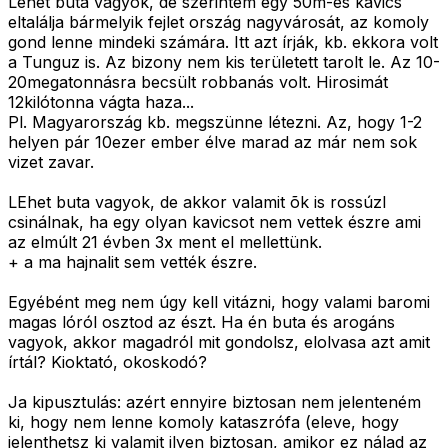
Lehet buta vagyok, de szerintem egy 50m-es kavics
eltalálja bármelyik fejlet ország nagyvárosát, az komoly
gond lenne mindeki számára. Itt azt írják, kb. ekkora volt
a Tunguz is. Az bizony nem kis területett tarolt le. Az 10-
20megatonnásra becsült robbanás volt. Hirosimát
12kilótonna vágta haza...
Pl. Magyarország kb. megszünne létezni. Az, hogy 1-2
helyen pár 10ezer ember élve marad az már nem sok
vizet zavar.
LEhet buta vagyok, de akkor valamit õk is rossúzl
csinálnak, ha egy olyan kavicsot nem vettek észre ami
az elmúlt 21 évben 3x ment el mellettünk.
+ a ma hajnalit sem vették észre.
Egyébént meg nem úgy kell vitázni, hogy valami baromi
magas lóról osztod az észt. Ha én buta és arogáns
vagyok, akkor magadról mit gondolsz, elolvasa azt amit
írtál? Kioktató, okoskodó?
Ja kipusztulás: azért ennyire biztosan nem jelenteném
ki, hogy nem lenne komoly kataszrófa (eleve, hogy
jelenthetsz ki valamit ilyen biztosan, amikor ez nálad az