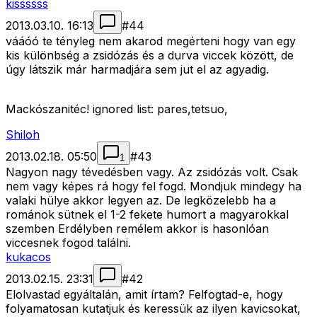
kissssss
2013.03.10. 16:13
#
44
vááóó te tényleg nem akarod megérteni hogy van egy
kis különbség a zsidózás és a durva viccek között, de
úgy látszik már harmadjára sem jut el az agyadig.
Mackószanitéc! ignored list: pares,tetsuo,
Shiloh
2013.02.18. 05:50
#
43
1
Nagyon nagy tévedésben vagy. Az zsidózás volt. Csak
nem vagy képes rá hogy fel fogd. Mondjuk mindegy ha
valaki hülye akkor legyen az. De legközelebb ha a
románok sütnek el 1-2 fekete humort a magyarokkal
szemben Erdélyben remélem akkor is hasonlóan
viccesnek fogod találni.
kukacos
2013.02.15. 23:31
#
42
Elolvastad egyáltalán, amit írtam? Felfogtad-e, hogy
folyamatosan kutatjuk és keressük az ilyen kavicsokat,