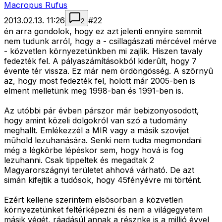
Macropus Rufus
2013.02.13. 11:26
#
22
2
én arra gondolok, hogy ez azt jelenti ennyire semmit
nem tudunk arról, hogy a - csillagászati mércével mérve
- közvetlen környezetünkben mi zajlik. Hiszen tavaly
fedezték fel. A pályaszámításokból kiderûlt, hogy 7
évente tér vissza. Ez már nem ördöngösség. A szõrnyû
az, hogy most fedezték fel, holott már 2005-ben is
elment melletünk meg 1998-ban és 1991-ben is.
Az utóbbi pár évben párszor már bebizonyosodott,
hogy amint közeli dolgokról van szó a tudomány
meghallt. Emlékezzél a MIR vagy a másik szovijet
mûhold lezuhanására. Senki nem tudta megmondani
még a légkörbe lépéskor sem, hogy hová is fog
lezuhanni. Csak tippeltek és megadtak 2
Magyarországnyi területet ahhová várható. De azt
simán kifejtik a tudósok, hogy 45fényévre mi történt.
Ezért kellene szerintem elsõsorban a közvetlen
környezetünket feltérképezni és nem a világegyetem
másik végét, ráadásúl annak a résznke is a millió évvel