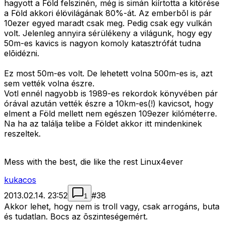
hagyott a Föld felszinén, még is simán kiírtotta a kitörése
a Föld akkori élövilágának 80%-át. Az emberbõl is pár
10ezer egyed maradt csak meg. Pedig csak egy vulkán
volt. Jelenleg annyira sérülékeny a világunk, hogy egy
50m-es kavics is nagyon komoly katasztrófát tudna
elõidézni.
Ez most 50m-es volt. De lehetett volna 500m-es is, azt
sem vették volna észre.
Votl ennél nagyobb is 1989-es rekordok könyvében pár
órával azután vették észre a 10km-es(!) kavicsot, hogy
elment a Föld mellett nem egészen 109ezer kilóméterre.
Na ha az találja telibe a Földet akkor itt mindenkinek
reszeltek.
Mess with the best, die like the rest Linux4ever
kukacos
2013.02.14. 23:52
#
38
1
Akkor lehet, hogy nem is troll vagy, csak arrogáns, buta
és tudatlan. Bocs az õszinteségemért.