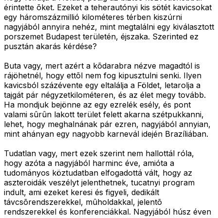
érintette õket. Ezeket a teherautónyi kis sötét kavicsokat
egy háromszázmillió kilométeres térben kiszúrni
nagyjából annyira nehéz, mint megtalálni egy kiválasztott
porszemet Budapest területén, éjszaka. Szerinted ez
pusztán akarás kérdése?
Buta vagy, mert azért a kõdarabra nézve magadtól is
rájöhetnél, hogy ettõl nem fog kipusztulni senki. Ilyen
kavicsból százévente egy eltalálja a Földet, letarolja a
tajgát pár négyzetkilométeren, és az élet megy tovább.
Ha mondjuk bejönne az egy ezrelék esély, és pont
valami sûrûn lakott terület felett akarna szétpukkanni,
lehet, hogy meghalnának pár ezren, nagyjából annyian,
mint ahányan egy nagyobb karnevál idején Brazíliában.
Tudatlan vagy, mert ezek szerint nem hallottál róla,
hogy azóta a nagyjából harminc éve, amióta a
tudományos köztudatban elfogadottá vált, hogy az
aszteroidák veszélyt jelenthetnek, tucatnyi program
indult, ami ezeket keresi és figyeli, dedikált
távcsõrendszerekkel, mûholdakkal, jelentõ
rendszerekkel és konferenciákkal. Nagyjából húsz éven