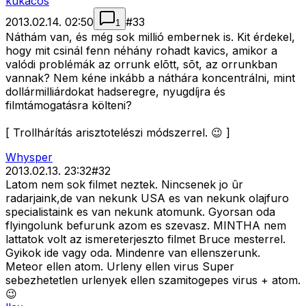
kukacos
2013.02.14. 02:50
#
33
1
Náthám van, és még sok millió embernek is. Kit érdekel,
hogy mit csinál fenn néhány rohadt kavics, amikor a
valódi problémák az orrunk elõtt, sõt, az orrunkban
vannak? Nem kéne inkább a náthára koncentrálni, mint
dollármilliárdokat hadseregre, nyugdíjra és
filmtámogatásra költeni?
[ Trollhárítás arisztotelészi módszerrel. 😉 ]
Whysper
2013.02.13. 23:32
#
32
Latom nem sok filmet neztek. Nincsenek jo ûr
radarjaink,de van nekunk USA es van nekunk olajfuro
specialistaink es van nekunk atomunk. Gyorsan oda
flyingolunk befurunk azom es szevasz. MINTHA nem
lattatok volt az ismereterjeszto filmet Bruce mesterrel.
Gyikok ide vagy oda. Mindenre van ellenszerunk.
Meteor ellen atom. Urleny ellen virus Super
sebezhetetlen urlenyek ellen szamitogepes virus + atom.
😉