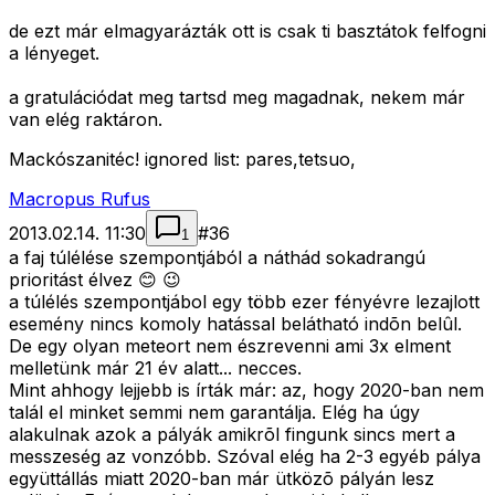
de ezt már elmagyarázták ott is csak ti basztátok felfogni
a lényeget.
a gratulációdat meg tartsd meg magadnak, nekem már
van elég raktáron.
Mackószanitéc! ignored list: pares,tetsuo,
Macropus Rufus
2013.02.14. 11:30
#
36
1
a faj túlélése szempontjából a náthád sokadrangú
prioritást élvez 😊 😉
a túlélés szempontjábol egy több ezer fényévre lezajlott
esemény nincs komoly hatással belátható indõn belûl.
De egy olyan meteort nem észrevenni ami 3x elment
melletünk már 21 év alatt... necces.
Mint ahhogy lejjebb is írták már: az, hogy 2020-ban nem
talál el minket semmi nem garantálja. Elég ha úgy
alakulnak azok a pályák amikrõl fingunk sincs mert a
messzeség az vonzóbb. Szóval elég ha 2-3 egyéb pálya
együttállás miatt 2020-ban már ütközõ pályán lesz