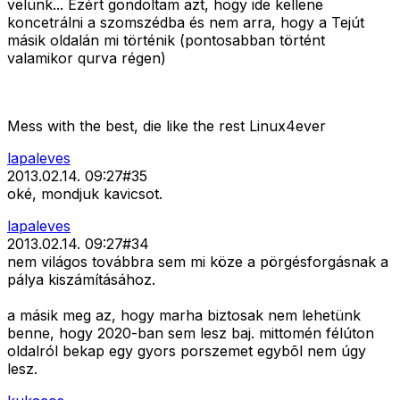
velünk... Ezért gondoltam azt, hogy ide kellene
koncetrálni a szomszédba és nem arra, hogy a Tejút
másik oldalán mi történik (pontosabban történt
valamikor qurva régen)
Mess with the best, die like the rest Linux4ever
lapaleves
2013.02.14. 09:27
#
35
oké, mondjuk kavicsot.
lapaleves
2013.02.14. 09:27
#
34
nem világos továbbra sem mi köze a pörgésforgásnak a
pálya kiszámításához.
a másik meg az, hogy marha biztosak nem lehetünk
benne, hogy 2020-ban sem lesz baj. mittomén félúton
oldalról bekap egy gyors porszemet egybõl nem úgy
lesz.