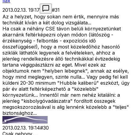
llax
2013.02.13. 19:17
#
31
Az a helyzet, hogy sokan nem értik, mennyire más
technikát kíván a két dolog vizsgálata...
Ha csak a néhány CSE távon belüli környezetünket
akarnánk feltérképezni olyan módon (látószög -
érzékenység - felbontás - expozíciós idõ
összefüggései!), hogy a most közeledõhöz hasonló
sziklák láthatók legyenek a felvételeken, ahhoz a
jelenleg rendelkezésre álló technikákkal évtizedekig
tartana végigpásztázni az eget. Mivel ezek az
objektumok nem "helyben lebegnek", annak az esélye,
hogy mind meglegyen, szinte nulla... Vagy pedig fel kell
küldeni 20-30 minimum "Hubble kaliberû" eszközt, úgy
pár év alatt feltérképezhetõ a "közelebbi"
környezetünk... Innentõl már nem nehéz kitalálni: a
jelenleg "kisbolygóvadászatra" fordított összegek
megsokszorozásával is alig lennénk közelebb a "teljes"
biztonsághoz...
2013.02.13. 19:14
#
30
Csak nehogy.....