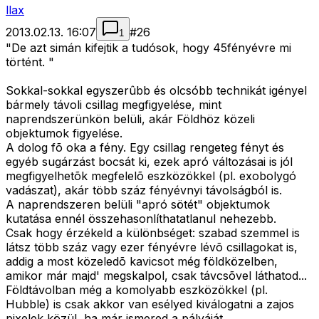
llax
2013.02.13. 16:07
#
26
1
"De azt simán kifejtik a tudósok, hogy 45fényévre mi
történt. "
Sokkal-sokkal egyszerûbb és olcsóbb technikát igényel
bármely távoli csillag megfigyelése, mint
naprendszerünkön belüli, akár Földhöz közeli
objektumok figyelése.
A dolog fõ oka a fény. Egy csillag rengeteg fényt és
egyéb sugárzást bocsát ki, ezek apró változásai is jól
megfigyelhetõk megfelelõ eszközökkel (pl. exobolygó
vadászat), akár több száz fényévnyi távolságból is.
A naprendszeren belüli "apró sötét" objektumok
kutatása ennél összehasonlíthatatlanul nehezebb.
Csak hogy érzékeld a különbséget: szabad szemmel is
látsz több száz vagy ezer fényévre lévõ csillagokat is,
addig a most közeledõ kavicsot még földközelben,
amikor már majd' megskalpol, csak távcsõvel láthatod...
Földtávolban még a komolyabb eszközökkel (pl.
Hubble) is csak akkor van esélyed kiválogatni a zajos
pixelek közül, ha már ismered a pályáját...