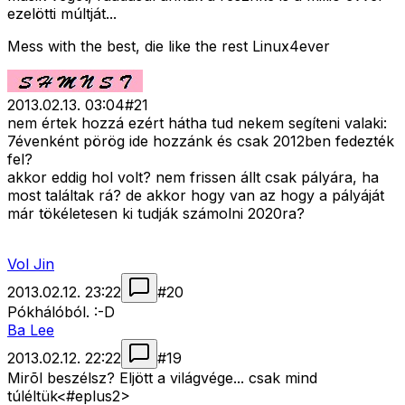
ezelötti múltját...
Mess with the best, die like the rest Linux4ever
2013.02.13. 03:04
#
21
nem értek hozzá ezért hátha tud nekem segíteni valaki:
7évenként pörög ide hozzánk és csak 2012ben fedezték
fel?
akkor eddig hol volt? nem frissen állt csak pályára, ha
most találtak rá? de akkor hogy van az hogy a pályáját
már tökéletesen ki tudják számolni 2020ra?
Vol Jin
2013.02.12. 23:22
#
20
Pókhálóból. :-D
Ba Lee
2013.02.12. 22:22
#
19
Mirõl beszélsz? Eljött a világvége... csak mind
túléltük<#eplus2>