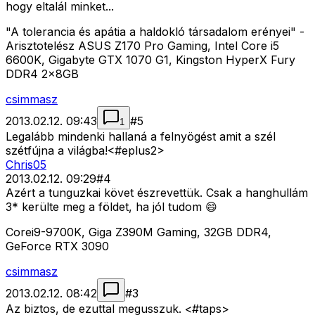
hogy eltalál minket...
"A tolerancia és apátia a haldokló társadalom erényei" -
Arisztotelész ASUS Z170 Pro Gaming, Intel Core i5
6600K, Gigabyte GTX 1070 G1, Kingston HyperX Fury
DDR4 2x8GB
csimmasz
2013.02.12. 09:43
#
5
1
Legalább mindenki hallaná a felnyögést amit a szél
szétfújna a világba!<#eplus2>
Chris05
2013.02.12. 09:29
#
4
Azért a tunguzkai követ észrevettük. Csak a hanghullám
3* kerülte meg a földet, ha jól tudom 😄
Corei9-9700K, Giga Z390M Gaming, 32GB DDR4,
GeForce RTX 3090
csimmasz
2013.02.12. 08:42
#
3
Az biztos, de ezuttal megusszuk. <#taps>