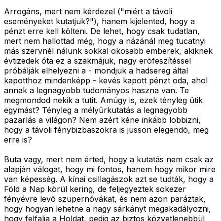
Arrogáns, mert nem kérdezel ("miért a távoli
eseményeket kutatjuk?"), hanem kijelented, hogy a
pénzt erre kell költeni. De lehet, hogy csak tudatlan,
mert nem hallottad még, hogy a názánál meg tucatnyi
más szervnél nálunk sokkal okosabb emberek, akiknek
évtizedek óta ez a szakmájuk, nagy erõfeszítéssel
próbálják elhelyezni a - mondjuk a hadsereg által
kapotthoz mindenképp - kevés kapott pénzt oda, ahol
annak a legnagyobb tudományos haszna van. Te
megmondod nekik a tutit. Amúgy is, ezek tényleg ütik
egymást? Tényleg a mélyûrkutatás a legnagyobb
pazarlás a világon? Nem azért kéne inkább lobbizni,
hogy a távoli fénybizbaszokra is jusson elegendõ, meg
erre is?
Buta vagy, mert nem érted, hogy a kutatás nem csak az
alapján válogat, hogy mi fontos, hanem hogy mikor mire
van képesség. A kínai csillagászok azt se tudták, hogy a
Föld a Nap körül kering, de feljegyeztek sokezer
fényévre levõ szupernóvákat, és nem azon paráztak,
hogy hogyan lehetne a nagy sárkányt megakadályozni,
hogy felfalja a Holdat, pedig az biztos közvetlenebbül