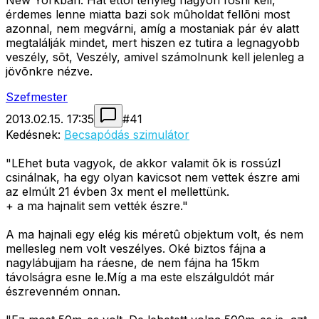
New Yorkban. Hát ettõl tényleg nagyon fosni kell,
érdemes lenne miatta bazi sok mûholdat fellõni most
azonnal, nem megvárni, amíg a mostaniak pár év alatt
megtalálják mindet, mert hiszen ez tutira a legnagyobb
veszély, sõt, Veszély, amivel számolnunk kell jelenleg a
jövõnkre nézve.
Szefmester
2013.02.15. 17:35
#
41
Kedésnek:
Becsapódás szimulátor
"LEhet buta vagyok, de akkor valamit õk is rossúzl
csinálnak, ha egy olyan kavicsot nem vettek észre ami
az elmúlt 21 évben 3x ment el mellettünk.
+ a ma hajnalit sem vették észre."
A ma hajnali egy elég kis méretû objektum volt, és nem
mellesleg nem volt veszélyes. Oké biztos fájna a
nagylábujjam ha ráesne, de nem fájna ha 15km
távolságra esne le.Míg a ma este elszálguldót már
észrevenném onnan.