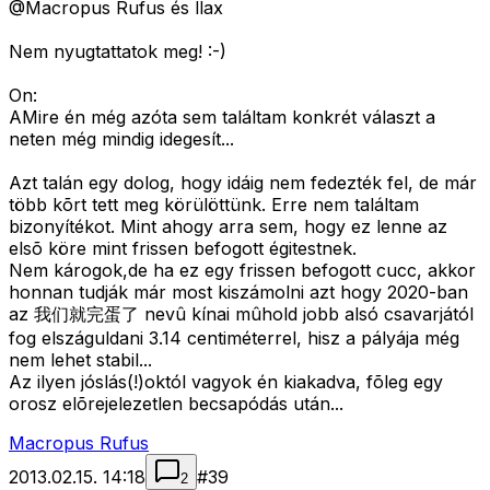
@Macropus Rufus és llax
Nem nyugtattatok meg! :-)
On:
AMire én még azóta sem találtam konkrét választ a
neten még mindig idegesít...
Azt talán egy dolog, hogy idáig nem fedezték fel, de már
több kõrt tett meg körülöttünk. Erre nem találtam
bizonyítékot. Mint ahogy arra sem, hogy ez lenne az
elsõ köre mint frissen befogott égitestnek.
Nem károgok,de ha ez egy frissen befogott cucc, akkor
honnan tudják már most kiszámolni azt hogy 2020-ban
az 我们就完蛋了 nevû kínai mûhold jobb alsó csavarjától
fog elszáguldani 3.14 centiméterrel, hisz a pályája még
nem lehet stabil...
Az ilyen jóslás(!)októl vagyok én kiakadva, fõleg egy
orosz elõrejelezetlen becsapódás után...
Macropus Rufus
2013.02.15. 14:18
#
39
2