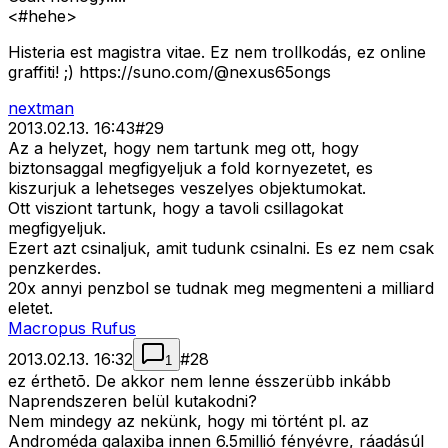
<#hehe>
Histeria est magistra vitae. Ez nem trollkodás, ez online
graffiti! ;) https://suno.com/@nexus65ongs
nextman
2013.02.13. 16:43
#
29
Az a helyzet, hogy nem tartunk meg ott, hogy
biztonsaggal megfigyeljuk a fold kornyezetet, es
kiszurjuk a lehetseges veszelyes objektumokat.
Ott visziont tartunk, hogy a tavoli csillagokat
megfigyeljuk.
Ezert azt csinaljuk, amit tudunk csinalni. Es ez nem csak
penzkerdes.
20x annyi penzbol se tudnak meg megmenteni a milliard
eletet.
Macropus Rufus
2013.02.13. 16:32
#
28
1
ez érthetõ. De akkor nem lenne ésszerübb inkább
Naprendszeren belül kutakodni?
Nem mindegy az nekünk, hogy mi történt pl. az
Androméda galaxiba innen 6.5millió fényévre, ráadásúl