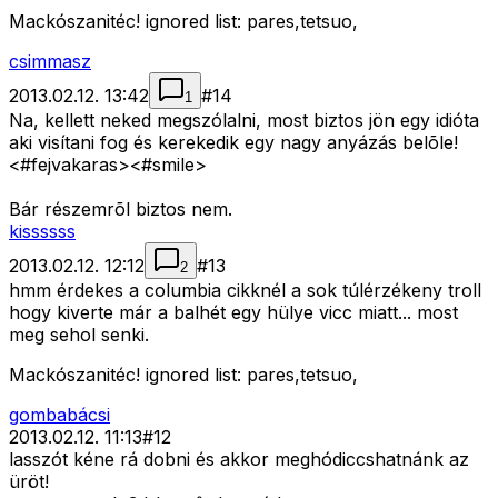
Mackószanitéc! ignored list: pares,tetsuo,
csimmasz
2013.02.12. 13:42
#
14
1
Na, kellett neked megszólalni, most biztos jön egy idióta
aki visítani fog és kerekedik egy nagy anyázás belõle!
<#fejvakaras>
<#smile>
Bár részemrõl biztos nem.
kissssss
2013.02.12. 12:12
#
13
2
hmm érdekes a columbia cikknél a sok túlérzékeny troll
hogy kiverte már a balhét egy hülye vicc miatt... most
meg sehol senki.
Mackószanitéc! ignored list: pares,tetsuo,
gombabácsi
2013.02.12. 11:13
#
12
lasszót kéne rá dobni és akkor meghódiccshatnánk az
üröt!