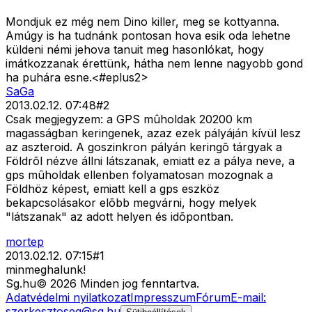
Mondjuk ez még nem Dino killer, meg se kottyanna.
Amúgy is ha tudnánk pontosan hova esik oda lehetne
küldeni némi jehova tanuit meg hasonlókat, hogy
imátkozzanak érettünk, hátha nem lenne nagyobb gond
ha puhára esne.<#eplus2>
SaGa
2013.02.12. 07:48
#
2
Csak megjegyzem: a GPS mûholdak 20200 km
magasságban keringenek, azaz ezek pályáján kívül lesz
az aszteroid. A goszinkron pályán keringõ tárgyak a
Földrõl nézve állni látszanak, emiatt ez a pálya neve, a
gps mûholdak ellenben folyamatosan mozognak a
Földhöz képest, emiatt kell a gps eszköz
bekapcsolásakor elõbb megvárni, hogy melyek
"látszanak" az adott helyen és idõpontban.
mortep
2013.02.12. 07:15
#
1
minmeghalunk!
Sg
.hu
©
2026
Minden jog fenntartva.
Adatvédelmi nyilatkozat
Impresszum
Fórum
E-mail:
szerkesztoseg@sg.hu