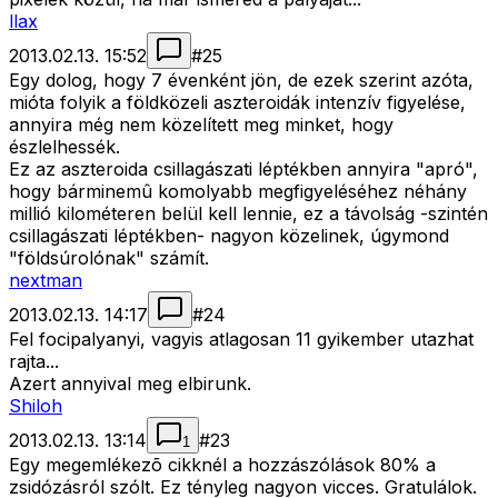
llax
2013.02.13. 15:52
#
25
Egy dolog, hogy 7 évenként jön, de ezek szerint azóta,
mióta folyik a földközeli aszteroidák intenzív figyelése,
annyira még nem közelített meg minket, hogy
észlelhessék.
Ez az aszteroida csillagászati léptékben annyira "apró",
hogy bárminemû komolyabb megfigyeléséhez néhány
millió kilométeren belül kell lennie, ez a távolság -szintén
csillagászati léptékben- nagyon közelinek, úgymond
"földsúrolónak" számít.
nextman
2013.02.13. 14:17
#
24
Fel focipalyanyi, vagyis atlagosan 11 gyikember utazhat
rajta...
Azert annyival meg elbirunk.
Shiloh
2013.02.13. 13:14
#
23
1
Egy megemlékezõ cikknél a hozzászólások 80% a
zsidózásról szólt. Ez tényleg nagyon vicces. Gratulálok.