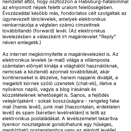
nemzetet attól, hogy osztozzon a Habsburg-hatalommal
az elnyomott népek feletti uralom felelősségében.
Évszázaddal később más, fondorlatos célt szolgáltak az
úgynevezett lánclevelek, amelyek elektronikus
reinkarnációja a végtelen számú címzettnek
továbbítandó (forward) levél. (Az elektronikus
levelezésben a válaszként írt magánlevelet "Reply"
néven emlegetik.)
Az internet megkönnyítette a magánlevelezést is. Az
elektronikus levelek (e-mail) világa a villámposta
számtalan előnyét kínálja a világhálót használóknak,
nemcsak a közlendő azonnali továbbítását, akár
kontinenseket is átszelve, hanem napjaink divatját, a
megjelölt körnek szóló üzenetek (chat-ek), illetve a
nyilvános napló, vagyis a blog írásának és
közzétételének lehetőségét is. Sajnos, a fejlődés
velejárójaként - sokak bosszúságára - rengeteg fake
mail (hamis levél), junk mail (haszontalan, érdektelen
levél) és spam (kéretlen levélreklám) is telíti az
elektronikus postaládákat. A levélszemetet takarítva
ilyenkor nosztalgiával gondolhatunk egy hűséges,
megbízható postagalambra vagy az ajánlott levéllel