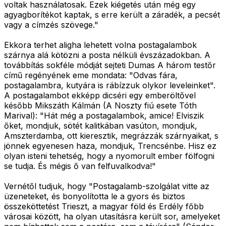
voltak használatosak. Ezek kiégetés után még egy
agyagborítékot kaptak, s erre került a záradék, a pecsét
vagy a címzés szövege."
Ekkora terhet aligha lehetett volna postagalambok
szárnya alá kötözni a posta nélküli évszázadokban. A
továbbítás sokféle módját sejteti Dumas A három testőr
című regényének eme mondata: "Odvas fára,
postagalambra, kutyára is rábízzuk olykor leveleinket".
A postagalambot ekképp dicséri egy emberöltővel
később Mikszáth Kálmán (A Noszty fiú esete Tóth
Marival): "Hát még a postagalambok, amice! Elviszik
őket, mondjuk, sötét kalitkában vasúton, mondjuk,
Amszterdamba, ott kieresztik, megrázzák szárnyaikat, s
jönnek egyenesen haza, mondjuk, Trencsénbe. Hisz ez
olyan isteni tehetség, hogy a nyomorult ember fölfogni
se tudja. És mégis ő van felfuvalkodva!"
Vernétől tudjuk, hogy "Postagalamb-szolgálat vitte az
üzeneteket, és bonyolította le a gyors és biztos
összeköttetést Trieszt, a magyar föld és Erdély főbb
városai között, ha olyan utasításra került sor, amelyeket