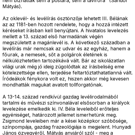
nem bízhattak sem a postára, sem a távíróra" (Sándor
Mátyás).
Az oklevél- és levélírás ösztönzője lehetett III. Bélának
az az 1181-ben hozott rendelete, hogy a hozzá intézett
kéréseket írásban kell benyújtani. A hivatalos levelezés
mellett a 13. század első harmadának végén
megszületett a magánlevél is. A következő században a
levélírás már nemcsak az udvar és az egyház, hanem a
főurak, a nemesek, sőt a polgárok életének is
nélkülözhetetlen tartozékává vált. Bár az iskolázatlan
világi urak még jó ideig zúgolódtak az írásbeliség eme
kötelezettsége ellen, terjedése feltartóztathatatlanná vált.
Íródeákok fénykora volt ez, hiszen akkor még kevesen
mondhatták magukat avatott tollforgatónak.
A 13-14. század rendkívül gazdag levélirodalmából
tartalmi és művészi színvonalával elsősorban a királyok
levelezése emelkedik ki. IV. Béla leveleiből erőteljes
egyéniséget, határozott jellemet ismerhetünk meg.
Zsigmond leveleiben már a kései középkor szóbősége,
színpompája, gazdag frazeológiája is megjelent. Hunyadi
János özvegyéről, Mátyás anyjáról szól - meg a