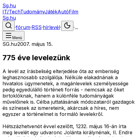
Sg.hu
IT/Tech
Tudomány
Játék
Autó
Film
Sg.hu
·
fórum
·
RSS
·
hírlevél
·
·
...
Menü
SG.hu
·
2007. május 15.
775 éve levelezünk
A levél az írásbeliség elterjedése óta az emberiség
leghasznosabb szolgálója. Nélküle elakadnának a
hivatalos ügymenetek, a magánlevelek személyessége
pedig egyedülálló történeti forrás - nemcsak az őket
birtoklóknak, hanem a különféle tudományágak
művelőinek is. Célba juttatásának módozatairól gazdagok
és színesek az ismereteink, akárcsak a híres, nem
egyszer a történelmet is formáló levelekről.
Hétszázhetvenöt évvel ezelőtt, 1232. május 16-án írta
meg levelét egy udvaronc Jolánta királynénak, II. Endre