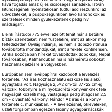
fiává fogadás amaz új és dicsőséges sarjadéka, István
kitűnőségének nyomatékosan tudtul add részünkről az
üdvözleteket, a püspökségünkben lévő kanonokok és
szerzetesek minden gyülekezetének pedig hiv
imádságait".
Eleink írástudói 775 évvel ezelőtt tehát már a betűkre
bízták üzeneteiket, nem füstjelekre, mint az akkor még
felfedezetlen Újvilág indiánjai, és nem is dobszó ritmusa
továbbította mondandójukat, mint a fekete kontinensen.
Afrika bozótjaiban híreket továbbítottak dobokkal, Nepál
fővárosában, Katmanduban ma is házméretű dobokat
használnak jelzésre a völgyekben.
Európában sem levélpapírral kezdődött a levelezés
története. "Az írás közhasználatú eszköze kis alakú
agyagtábla volt. Nagysága 2,5×2 cm-től 37×22 cm-ig
változik, többnyire a mi nyolcadrétű könyveinknek fele
nagyságát közelíti meg, vastagsága pedig átlagosan 2,5
cm - olvasható Várkonyi Nándor Az írás és a könyv
története c. munkájában. - A levelezésnél, okleveleken,
üzleti forgalomban egészen kicsiny agyagpárnácskák