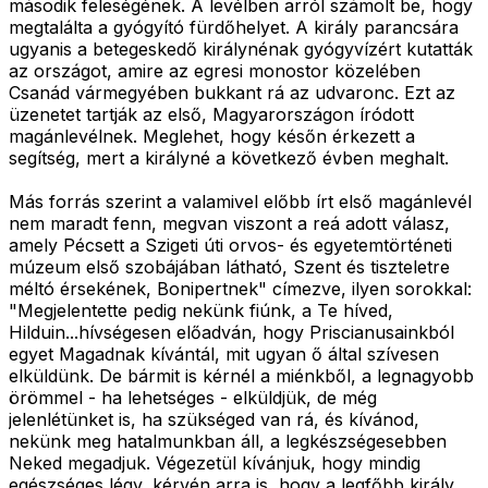
második feleségének. A levélben arról számolt be, hogy
megtalálta a gyógyító fürdőhelyet. A király parancsára
ugyanis a betegeskedő királynénak gyógyvízért kutatták
az országot, amire az egresi monostor közelében
Csanád vármegyében bukkant rá az udvaronc. Ezt az
üzenetet tartják az első, Magyarországon íródott
magánlevélnek. Meglehet, hogy későn érkezett a
segítség, mert a királyné a következő évben meghalt.
Más forrás szerint a valamivel előbb írt első magánlevél
nem maradt fenn, megvan viszont a reá adott válasz,
amely Pécsett a Szigeti úti orvos- és egyetemtörténeti
múzeum első szobájában látható, Szent és tiszteletre
méltó érsekének, Bonipertnek" címezve, ilyen sorokkal:
"Megjelentette pedig nekünk fiúnk, a Te híved,
Hilduin...hívségesen előadván, hogy Priscianusainkból
egyet Magadnak kívántál, mit ugyan ő által szívesen
elküldünk. De bármit is kérnél a miénkből, a legnagyobb
örömmel - ha lehetséges - elküldjük, de még
jelenlétünket is, ha szükséged van rá, és kívánod,
nekünk meg hatalmunkban áll, a legkészségesebben
Neked megadjuk. Végezetül kívánjuk, hogy mindig
egészséges légy, kérvén arra is, hogy a legfőbb király