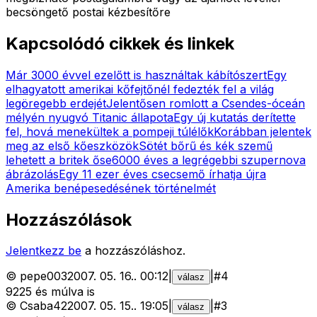
becsöngető postai kézbesítőre
Kapcsolódó cikkek és linkek
Már 3000 évvel ezelőtt is használtak kábítószert
Egy
elhagyatott amerikai kőfejtőnél fedezték fel a világ
legöregebb erdejét
Jelentősen romlott a Csendes-óceán
mélyén nyugvó Titanic állapota
Egy új kutatás derítette
fel, hová menekültek a pompeji túlélők
Korábban jelentek
meg az első kőeszközök
Sötét bőrű és kék szemű
lehetett a britek őse
6000 éves a legrégebbi szupernova
ábrázolás
Egy 11 ezer éves csecsemő írhatja újra
Amerika benépesedésének történelmét
Hozzászólások
Jelentkezz be
a hozzászóláshoz.
©
pepe003
2007. 05. 16.
.
00:12
|
|
#
4
válasz
9225 és múlva is
©
Csaba42
2007. 05. 15.
.
19:05
|
|
#
3
válasz