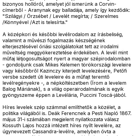
bizonyos hollóról, amelyet jól ismerünk a Corvin-
címerből - Aranynak egy balladája, amely így kezdődik:
"Szilágyi / Örzsébet / Levelét megírta; / Szerelmes
/Könnyével /Azt is telesírta."
A középkori és későbbi levélirodalom az írásbeliség,
valamint a művészi fogalmazás készségének
elterjesztésével óriási szolgálatokat tett az irodalmi
műveltség meggyökereztetése érdekében. A levél mint
műfaj létjogosultságot nyert a magyar szépirodalomban
- gondoljunk csak Mikes Kelemen törökországi leveleire
vagy későbbről Kazinczy kiterjedt levelezésére, Petőfi
versbe szedett úti leveleire és a műfajt teremtő
levélregényekre -, a népköltészetben (Írom a levelem
Balog Máriának), s a világ operairodalmának is egyik
gyöngyszeme éppen a Levélária, Puccini Toscá-jából.
Híres levelek szép számmal említhetők a közélet, a
politika világából is. Deák Ferencnek a Pesti Napló 1867.
május 31-i számában megjelent nyilatkozata válasz
Kossuth Lajos hozzá intézett híres nyílt levelére, az
úgynevezett Cassandra-levélre, amelyben óvta a