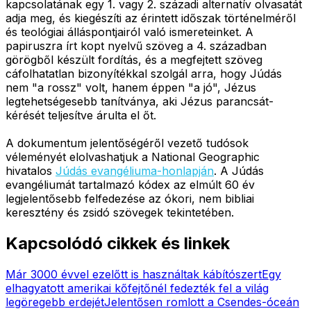
kapcsolatának egy 1. vagy 2. századi alternatív olvasatát
adja meg, és kiegészíti az érintett időszak történelméről
és teológiai álláspontjairól való ismereteinket. A
papiruszra írt kopt nyelvű szöveg a 4. században
görögből készült fordítás, és a megfejtett szöveg
cáfolhatatlan bizonyítékkal szolgál arra, hogy Júdás
nem "a rossz" volt, hanem éppen "a jó", Jézus
legtehetségesebb tanítványa, aki Jézus parancsát-
kérését teljesítve árulta el őt.
A dokumentum jelentőségéről vezető tudósok
véleményét elolvashatjuk a National Geographic
hivatalos
Júdás evangéliuma-honlapján
. A Júdás
evangéliumát tartalmazó kódex az elmúlt 60 év
legjelentősebb felfedezése az ókori, nem bibliai
keresztény és zsidó szövegek tekintetében.
Kapcsolódó cikkek és linkek
Már 3000 évvel ezelőtt is használtak kábítószert
Egy
elhagyatott amerikai kőfejtőnél fedezték fel a világ
legöregebb erdejét
Jelentősen romlott a Csendes-óceán