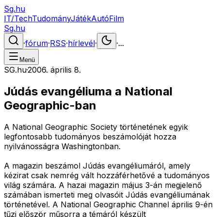
Sg.hu
IT/Tech
Tudomány
Játék
Autó
Film
Sg.hu
·
fórum
·
RSS
·
hírlevél
·
·
...
Menü
SG.hu
·
2006. április 8.
Júdás evangéliuma a National
Geographic-ban
A National Geographic Society történetének egyik
legfontosabb tudományos beszámolóját hozza
nyilvánosságra Washingtonban.
A magazin beszámol Júdás evangéliumáról, amely
kézirat csak nemrég vált hozzáférhetővé a tudományos
világ számára. A hazai magazin május 3-án megjelenő
számában ismerteti meg olvasóit Júdás evangéliumának
történetével. A National Geographic Channel április 9-én
tűzi először műsorra a témáról készült