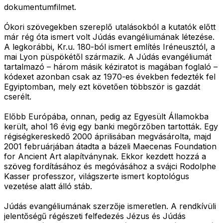
dokumentumfilmet.
Ókori szövegekben szereplő utalásokból a kutatók előtt
már rég óta ismert volt Júdás evangéliumának létezése.
A legkorábbi, Kr.u. 180-ból ismert említés Iréneusztól, a
mai Lyon püspökétől származik. A Júdás evangéliumát
tartalmazó – három másik kéziratot is magában foglaló –
kódexet azonban csak az 1970-es években fedezték fel
Egyiptomban, mely ezt követően többször is gazdát
cserélt.
Előbb Európába, onnan, pedig az Egyesült Államokba
került, ahol 16 évig egy banki megőrzőben tartották. Egy
régiségkereskedő 2000 áprilisában megvásárolta, majd
2001 februárjában átadta a bázeli Maecenas Foundation
for Ancient Art alapítványnak. Ekkor kezdett hozzá a
szöveg fordításához és megóvásához a svájci Rodolphe
Kasser professzor, világszerte ismert koptológus
vezetése alatt álló stáb.
Júdás evangéliumának szerzője ismeretlen. A rendkívüli
jelentőségű régészeti felfedezés Jézus és Júdás