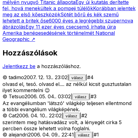
mélyén nyugvó Titanic állapota
Egy új kutatás derítette
fel, hová menekültek a pompeji túlélők
Korábban jelentek
meg az első kőeszközök
Sötét bőrű és kék szemű
lehetett a britek őse
6000 éves a legrégebbi szupernova
ábrázolás
Egy 11 ezer éves csecsemő írhatja újra
Amerika benépesedésének történelmét
National
Geographic
↗
Hozzászólások
Jelentkezz be
a hozzászóláshoz.
©
tadimo
2007. 12. 13.
.
23:02
|
|
#
4
válasz
olvasd el, tesó. olvasd el.... az nélkül kicsit gusztustalan
ilyet kommentelni 😉
©
Tetsuo
2006. 05. 04.
.
03:02
|
|
#
3
válasz
Az evangéliumban 'látszó' világkép teljesen ellentmond
a többi evangélium világképének.
©
Cat
2006. 04. 10.
.
22:02
|
|
#
2
válasz
szerintem meg hatásvadász volt, a lényegét cirka 5
percben össze lehetett volna foglalni.
©
alejandri
2006. 04. 09.
.
22:41
|
|
#
1
válasz