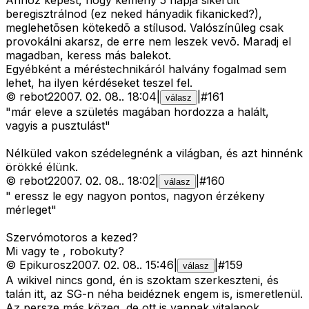
Ahhoz képest, hogy kemény 5 napja sikerült
beregisztrálnod (ez neked hányadik fikanicked?),
meglehetõsen kötekedõ a stílusod. Valószínûleg csak
provokálni akarsz, de erre nem leszek vevõ. Maradj el
magadban, keress más balekot.
Egyébként a méréstechnikáról halvány fogalmad sem
lehet, ha ilyen kérdéseket teszel fel.
©
rebot2
2007. 02. 08.
.
18:04
|
|
#
161
válasz
"már eleve a születés magában hordozza a halált,
vagyis a pusztulást"
Nélküled vakon szédelegnénk a világban, és azt hinnénk
örökké élünk.
©
rebot2
2007. 02. 08.
.
18:02
|
|
#
160
válasz
" eressz le egy nagyon pontos, nagyon érzékeny
mérleget"
Szervómotoros a kezed?
Mi vagy te , robokuty?
©
Epikurosz
2007. 02. 08.
.
15:46
|
|
#
159
válasz
A wikivel nincs gond, én is szoktam szerkeszteni, és
talán itt, az SG-n néha beidéznek engem is, ismeretlenül.
Az persze más közeg, de ott is vannak vitalapok.