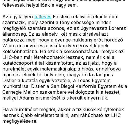
feltevések helytállóak-e vagy sem.
Az egyik ilyen
feltevés
Einstein relativitás elméletéből
származik, mely szerint a fény sebessége minden
megfigyelő számára azonos, ez az úgynevezett Lorentz
állandóság. Ez az alapelv, két másik társával azt
határozza meg, hogy a gyenge nukleáris erőt hordozó
W bozon nevű részecskék milyen erővel lépnek
kölcsönhatásba. Ha ezek a kölcsönhatások, melyek az
LHC-ben már létrehozhatók lesznek, nem érik el a
kutatócsoport által kiszámítottat, az azt jelzi, hogy a
húrelmélet egyik matematikai alapja hibás, ennélfogva
maga az elmélet is helytelen, magyarázta Jacques
Distler a kutatás egyik vezetője, a Texas Egyetem
munkatársa. Distler a San Diegói Kalifornia Egyetem és a
Carnegie Mellon szakembereivel dolgozta ki a tesztet,
mellyel Adams elismerését is sikerült elnyerniük.
Ha a húrelmélet megdől, akkor a fizikusok kénytelenek
lesznek újabb elméletet találni, ami ráhúzható az LHC
megfigyeléseire.