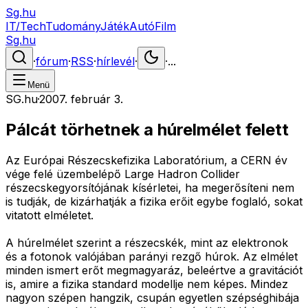
Sg.hu
IT/Tech
Tudomány
Játék
Autó
Film
Sg.hu
·
fórum
·
RSS
·
hírlevél
·
·
...
Menü
SG.hu
·
2007. február 3.
Pálcát törhetnek a húrelmélet felett
Az Európai Részecskefizika Laboratórium, a CERN év
vége felé üzembelépő Large Hadron Collider
részecskegyorsítójának kísérletei, ha megerősíteni nem
is tudják, de kizárhatják a fizika erőit egybe foglaló, sokat
vitatott elméletet.
A húrelmélet szerint a részecskék, mint az elektronok
és a fotonok valójában parányi rezgő húrok. Az elmélet
minden ismert erőt megmagyaráz, beleértve a gravitációt
is, amire a fizika standard modellje nem képes. Mindez
nagyon szépen hangzik, csupán egyetlen szépséghibája