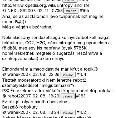
http://en.wikipedia.org/wiki/Entropy_and_life
©
NEXUS6
2007. 02. 11.
.
07:53
|
|
#
165
válasz
Aha, de az asztalomon levõ tulipánnak ezt meg ne
mondd!😉)))
Még a végén elszáradna.
Neki alacsony rendezettségû környezetbõl kell magát
felépítenie, CO2, H2O, némi nitrogén meg nyomelem a
földbõl, meg egy kis napfény (gyak 5785K
hõmérsékletnek megfelelõ sugárzás, leszámítva a
szinképvonalakat) aztán ennyi.
Elmondanám a megoldást de már kifut a topik😉
©
wanek
2007. 02. 08.
.
22:38
|
|
#
164
válasz
Tisztelt moderátorok! Nem lehetne rebot2
személyeskedését "megjutalmazni"?
PS: Én ezeknek a töredékéért kaptam büntetõpontokat...
©
rebot2
2007. 02. 08.
.
18:29
|
|
#
163
válasz
Ez tök jó, olyan mintha beszélne.
Beszélõ robokuty.
©
wanek
2007. 02. 08.
.
18:24
|
|
#
162
válasz