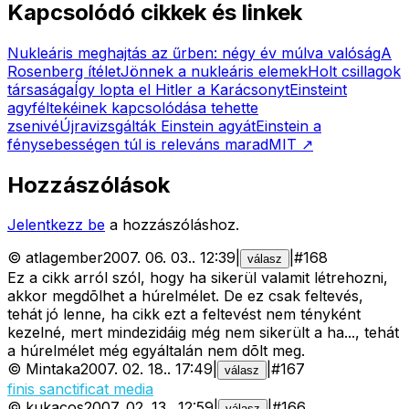
Kapcsolódó cikkek és linkek
Nukleáris meghajtás az űrben: négy év múlva valóság
A
Rosenberg ítélet
Jönnek a nukleáris elemek
Holt csillagok
társasága
Így lopta el Hitler a Karácsonyt
Einsteint
agyféltekéinek kapcsolódása tehette
zsenivé
Újravizsgálták Einstein agyát
Einstein a
fénysebességen túl is releváns marad
MIT
↗
Hozzászólások
Jelentkezz be
a hozzászóláshoz.
©
atlagember
2007. 06. 03.
.
12:39
|
|
#
168
válasz
Ez a cikk arról szól, hogy ha sikerül valamit létrehozni,
akkor megdõlhet a húrelmélet. De ez csak feltevés,
tehát jó lenne, ha cikk ezt a feltevést nem tényként
kezelné, mert mindezidáig még nem sikerült a ha..., tehát
a húrelmélet még egyáltalán nem dõlt meg.
©
Mintaka
2007. 02. 18.
.
17:49
|
|
#
167
válasz
finis sanctificat media
©
kukacos
2007. 02. 13.
.
12:59
|
|
#
166
válasz