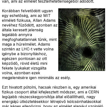
van, ami az elmélet tesztelhetetlenségéből adódott.
Korábban felvetődött ugyan
egy eshetőség, ami az MIT
elméleti fizikusa, Allan Adams
nevéhez fűződött, azonban az
általa keresett jelenség
legalább annyira
megfoghatatlannak tűnik, mint
maga a húrelmélet. Adams
szintén az LHC-t vette volna
igénybe a bizonyításhoz,
egészen pontosan az ott
képződő, rövid életű mini
fekete lyukakat vizsgálta
volna, azonban ezek
megjelenésére igen minimális az esély.
Ezt hivatott pótolni, hacsak részben is, egy amerikai
fizikus csoport által kifejlesztett módszer, ami a CERN
legújabb részecskegyorsítója által előállítható, nagy
energiájú ütköztetésekkor létrejövő kölcsönhatásokkal
már képes ellenőrizni, hogy az elmélet alapjául szolgáló