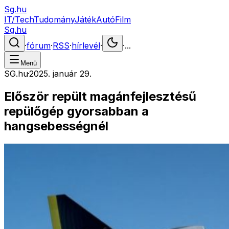
Sg.hu
IT/Tech
Tudomány
Játék
Autó
Film
Sg.hu
·
fórum
·
RSS
·
hírlevél
·
·
...
Menü
SG.hu
·
2025. január 29.
Először repült magánfejlesztésű
repülőgép gyorsabban a
hangsebességnél