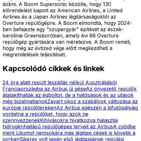
dobni. A Boom Supersonic közölte, hogy 130
előrendelést kapott az American Airlines, a United
Airlines és a Japan Airlines légitársaságoktól az
Overture repülőgépre. A Boom elmondta, hogy 2024-
ben befejezte egy "szupergyár” építését az észak-
karolinai Greensboróban, amely évi 66 Overture
repülőgép gyártására van méretezve. A Boom reméli,
hogy még az évtized vége előtt megkezdheti a
megrendelések teljesítését.
Kapcsolódó cikkek és linkek
24 óra alatt repült leszállás nélkül Ausztráliából
Franciaországba az Airbus új gépe
Az önvezető repülők
átalakíthatják az égboltot, de a hatóságok és az utasok
még bizalmatlanok
Zavart okoz a szabályok változása az
európai repülőtereken
Az Airbus egészen a kifutópályáig
vontatná a repülőket, hogy azok ne
szennyezzenek
Kihívásokra hivatkozva halasztja
hidrogénhajtású repülőgépes terveit az Airbus
A csődbe
ment Liliumot nemsokára más légitaxi cégek is követik a
sorban
Sikeres volt japán első légitaxijának repülési