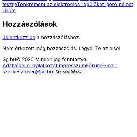
tesztje
Tönkrement az elektromos repülőket ígérő német
Lilium
Hozzászólások
Jelentkezz be
a hozzászóláshoz.
Nem érkezett még hozzászólás. Legyél Te az első!
Sg
.hu
©
2026
Minden jog fenntartva.
Adatvédelmi nyilatkozat
Impresszum
Fórum
E-mail:
szerkesztoseg@sg.hu
Sütibeállítások