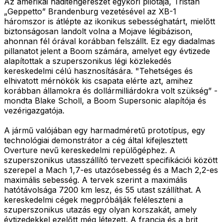
Az amerikai haditengerészet egykori pilótája, Tristan
„Geppetto” Brandenburg vezetésével az XB-1
háromszor is átlépte az ikonikus sebességhatárt, mielőtt
biztonságosan landolt volna a Mojave légibázison,
ahonnan fél órával korábban felszállt. Ez egy diadalmas
pillanatot jelent a Boom számára, amelyet egy évtizede
alapítottak a szuperszonikus légi közlekedés
kereskedelmi célú hasznosítására. "Tehetséges és
elhivatott mérnökök kis csapata elérte azt, amihez
korábban államokra és dollármilliárdokra volt szükség” -
mondta Blake Scholl, a Boom Supersonic alapítója és
vezérigazgatója.
A jármű valójában egy harmadméretű prototípus, egy
technológiai demonstrátor a cég által kifejlesztett
Overture nevű kereskedelmi repülőgéphez. A
szuperszonikus utasszállító tervezett specifikációi között
szerepel a Mach 1,7-es utazósebesség és a Mach 2,2-es
maximális sebesség. A tervek szerint a maximális
hatótávolsága 7200 km lesz, és 55 utast szállíthat. A
kereskedelmi cégek megpróbálják feléleszteni a
szuperszonikus utazás egy olyan korszakát, amely
évtizedekkel ezelőtt még létezett. A francia és a brit