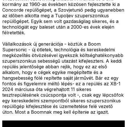
kormány az 1960-as években közösen fejlesztette ki a
Concorde repülőgépet, a Szovjetunió pedig ugyanebben
az időben alkotta meg a Tupoljev szuperszonikus
repülőgépet. Egyik sem volt gazdaságilag sikeres, és a
technológiát egy baleset után a 2000-es évek elején
félretették.
Vállalkozások új generációja - köztük a Boom
Supersonic - új ötletek, technológia és kereskedelmi
megközelítés ötvözésével igyekszik költséghatékonyabb
szuperszonikus sebességű utazást kifejleszteni. A keddi
repülés jelentősége abban rejlik, hogy ez az első
alkalom, hogy e cégek egyike megépítette és a
hangsebesség fölé repítette saját járművét. Bár ez egy
fontos és figyelemre méltó lépés- ez a repülés az XB-1
2024 márciusa óta végrehajtott 11 sikeres
tesztrepülésének csúcspontja volt -, csak egy lépcsőfok
egy kereskedelmi szempontból sikeres szuperszonikus
repülőgép kifejlesztése és üzemeltetése felé vezető
úton. Most a Boomnak meg kell építenie az igazit.