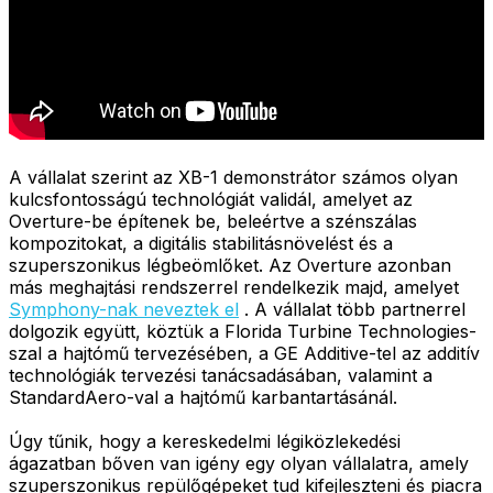
A vállalat szerint az XB-1 demonstrátor számos olyan
kulcsfontosságú technológiát validál, amelyet az
Overture-be építenek be, beleértve a szénszálas
kompozitokat, a digitális stabilitásnövelést és a
szuperszonikus légbeömlőket. Az Overture azonban
más meghajtási rendszerrel rendelkezik majd, amelyet
Symphony-nak neveztek el
. A vállalat több partnerrel
dolgozik együtt, köztük a Florida Turbine Technologies-
szal a hajtómű tervezésében, a GE Additive-tel az additív
technológiák tervezési tanácsadásában, valamint a
StandardAero-val a hajtómű karbantartásánál.
Úgy tűnik, hogy a kereskedelmi légiközlekedési
ágazatban bőven van igény egy olyan vállalatra, amely
szuperszonikus repülőgépeket tud kifejleszteni és piacra