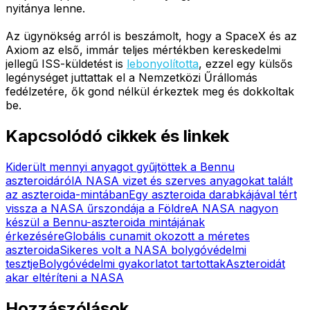
nyitánya lenne.
Az ügynökség arról is beszámolt, hogy a SpaceX és az
Axiom az első, immár teljes mértékben kereskedelmi
jellegű ISS-küldetést is
lebonyolította
, ezzel egy külsős
legénységet juttattak el a Nemzetközi Űrállomás
fedélzetére, ők gond nélkül érkeztek meg és dokkoltak
be.
Kapcsolódó cikkek és linkek
Kiderült mennyi anyagot gyűjtöttek a Bennu
aszteroidáról
A NASA vizet és szerves anyagokat talált
az aszteroida-mintában
Egy aszteroida darabkájával tért
vissza a NASA űrszondája a Földre
A NASA nagyon
készül a Bennu-aszteroida mintájának
érkezésére
Globális cunamit okozott a méretes
aszteroida
Sikeres volt a NASA bolygóvédelmi
tesztje
Bolygóvédelmi gyakorlatot tartottak
Aszteroidát
akar eltéríteni a NASA
Hozzászólások