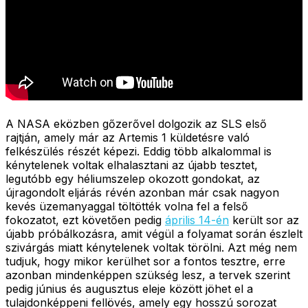
A NASA eközben gőzerővel dolgozik az SLS első
rajtján, amely már az Artemis 1 küldetésre való
felkészülés részét képezi. Eddig több alkalommal is
kénytelenek voltak elhalasztani az újabb tesztet,
legutóbb egy héliumszelep okozott gondokat, az
újragondolt eljárás révén azonban már csak nagyon
kevés üzemanyaggal töltötték volna fel a felső
fokozatot, ezt követően pedig
április 14-én
került sor az
újabb próbálkozásra, amit végül a folyamat során észlelt
szivárgás miatt kénytelenek voltak törölni. Azt még nem
tudjuk, hogy mikor kerülhet sor a fontos tesztre, erre
azonban mindenképpen szükség lesz, a tervek szerint
pedig június és augusztus eleje között jöhet el a
tulajdonképpeni fellövés, amely egy hosszú sorozat