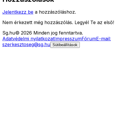
Jelentkezz be
a hozzászóláshoz.
Nem érkezett még hozzászólás. Legyél Te az első!
Sg
.hu
©
2026
Minden jog fenntartva.
Adatvédelmi nyilatkozat
Impresszum
Fórum
E-mail:
szerkesztoseg@sg.hu
Sütibeállítások