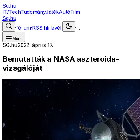
Sg.hu
IT/Tech
Tudomány
Játék
Autó
Film
Sg.hu
·
fórum
·
RSS
·
hírlevél
·
·
...
Menü
SG.hu
·
2022. április 17.
Bemutatták a NASA aszteroida-
vizsgálóját