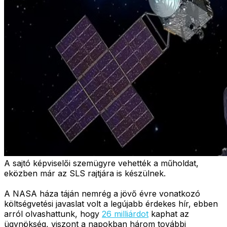
A sajtó képviselői szemügyre vehették a műholdat,
eközben már az SLS rajtjára is készülnek.
A NASA háza táján nemrég a jövő évre vonatkozó
költségvetési javaslat volt a legújabb érdekes hír, ebben
arról olvashattunk, hogy
26 milliárdot
kaphat az
ügynökség, viszont a napokban három további