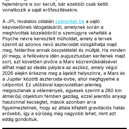
fejleményre is sor került, bár ezekből csak kettő
vonatkozik a saját erőfeszítésekre.
A JPL hivatalos oldalán
számoltak be
a sajtó
képviselőinek látogatásáról, amelynek során a
meghívottak közelebbről is szemügyre vehették a
Psyche névre keresztelt műholdat, amely a tervek
szerint az azonos nevű aszteroidát vizsgálhatja majd
meg, felderítve annak összetételét és múltját. Ha minden
jól megy, a fellövésre idén augusztusban kerítenek majd
sort, ezt követően jövőre a Mars közreműködésével
állhat majd az ideális pályára az eszköz, amely végül
2026 elején érkezne meg a kijelölt helyszínre, a Mars és
a Jupiter közötti aszteroida-övbe, ahol megfigyelné a
célpontot. Ez utóbbival kapcsolatban jelenleg
megoszlanak a vélemények, egyesek szerint a 280 km
átmérőjű objektum fémben gazdag, ezzel jelentős anyagi
haszonnal kecsegtet, mások azonban arra
figyelmeztetnek, hogy az általa kifejtett gravitációs hatás
erősebb, így a sűrűség még nagyobb lehet, mint azt
eddig gondoltuk.