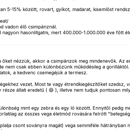
yan 5-15% között, rovart, gyíkot, madarat, kisemlőst ren
eat/
nd vadon élő csimpánznál.
yon hasonlítgatni, mert 400.000-1.000.000 éve főtt étel
a őket nézzük, akkor a csimpánzok meg mindenevők. Az ember
e nem csak ebben különbözünk működésileg a gorilláktól. Má
llatok, a kedvenc csemegéjük a termesz.
ségekhez vezet. Most te vagy étrendkiegészítőket szedsz, 
észe állati eredetű ( 😄 ), illetve nem tudjuk pontosan milye
különbség mint egy zebra és egy ló között. Ennyitől pedig 
latilag az összes vega életmód rovására felrótt "betegség
lalja csont soványra magát) vega semmiféle hátrányban n