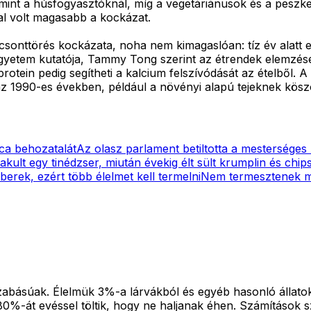
int a húsfogyasztóknál, míg a vegetáriánusok és a peszket
kal volt magasabb a kockázat.
sonttörés kockázata, noha nem kimagaslóan: tíz év alatt 
gyetem kutatója, Tammy Tong szerint az étrendek elemzése
 protein pedig segítheti a kalcium felszívódását az ételből
az 1990-es években, például a növényi alapú tejeknek kös
ca behozatalát
Az olasz parlament betiltotta a mesterséges
akult egy tinédzser, miután évekig élt sült krumplin és chip
rek, ezért több élelmet kell termelni
Nem termesztenek mi
abásúak. Élelmük 3%-a lárvákból és egyéb hasonló állato
ük 80%-át evéssel töltik, hogy ne haljanak éhen. Számítások