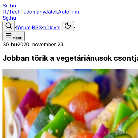
Sg.hu
IT/Tech
Tudomány
Játék
Autó
Film
Sg.hu
·
fórum
·
RSS
·
hírlevél
·
·
...
Menü
SG.hu
·
2020. november 23.
Jobban törik a vegetáriánusok csontj