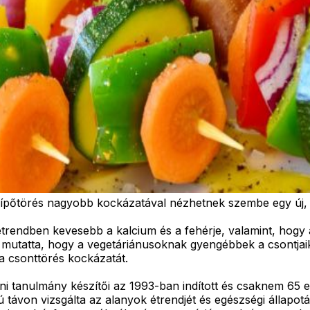
ípőtörés nagyobb kockázatával nézhetnek szembe egy új, a
trendben kevesebb a kalcium és a fehérje, valamint, hogy 
mutatta, hogy a vegetáriánusoknak gyengébbek a csontjai
a csonttörés kockázatát.
 tanulmány készítői az 1993-ban indított és csaknem 65 e
távon vizsgálta az alanyok étrendjét és egészségi állapo