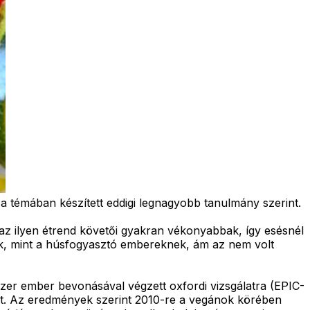
 témában készített eddigi legnagyobb tanulmány szerint.
az ilyen étrend követői gyakran vékonyabbak, így esésnél
k, mint a húsfogyasztó embereknek, ám az nem volt
zer ember bevonásával végzett oxfordi vizsgálatra (EPIC-
tát. Az eredmények szerint 2010-re a vegánok körében