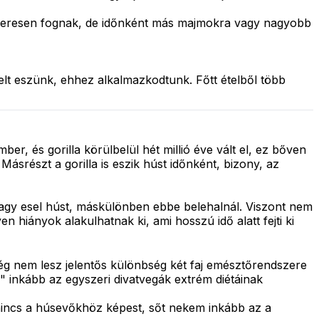
dszeresen fognak, de időnként más majmokra vagy nagyobb
t eszünk, ehhez alkalmazkodtunk. Főtt ételből több
, és gorilla körülbelül hét millió éve vált el, ez bőven
srészt a gorilla is eszik húst időnként, bizony, az
vagy esel húst, máskülönben ebbe belehalnál. Viszont nem
n hiányok alakulhatnak ki, ami hosszú idő alatt fejti ki
még nem lesz jelentős különbség két faj emésztőrendszere
" inkább az egyszeri divatvegák extrém diétáinak
incs a húsevőkhöz képest, sőt nekem inkább az a