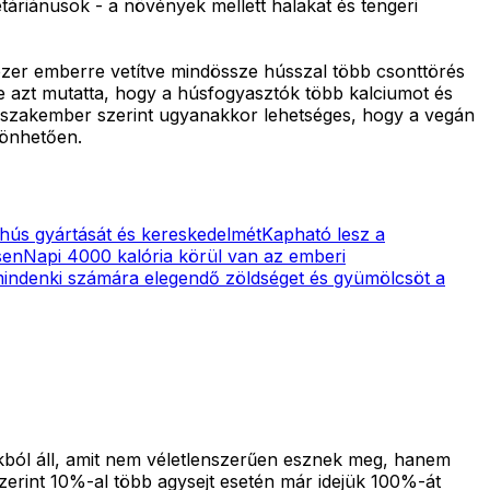
áriánusok - a növények mellett halakat és tengeri
ezer emberre vetítve mindössze hússzal több csonttörés
 azt mutatta, hogy a húsfogyasztók több kalciumot és
. A szakember szerint ugyanakkor lehetséges, hogy a vegán
zönhetően.
 hús gyártását és kereskedelmét
Kapható lesz a
sen
Napi 4000 kalória körül van az emberi
ndenki számára elegendő zöldséget és gyümölcsöt a
kból áll, amit nem véletlenszerűen esznek meg, hanem
 szerint 10%-al több agysejt esetén már idejük 100%-át