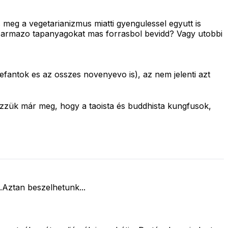
s meg a vegetarianizmus miatti gyengulessel egyutt is
szarmazo tapanyagokat mas forrasbol bevidd? Vagy utobbi
lefantok es az osszes novenyevo is), az nem jelenti azt
ézzük már meg, hogy a taoista és buddhista kungfusok,
.Aztan beszelhetunk...