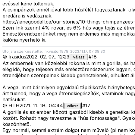
evéssel kéne tölteniük.
A csimpánzok ennél jóval több húsfélét fogyasztanak, ol
prédára is vadásznak.
https://janegoodall.ca/our-stories/10-things-chimpanzees-
Ezen link szerint 4% rovar, és 6% hús vagy tojás az étre
Emésztőrendszerünket meg nem érdemes más majmokkal nag
kalória nyerhető ki.
Utoljára szerkesztette: inkvisitor1978, 2023.11.17. 07:38:30
©
Irasidus
2022. 02. 07.
.
12:23
|
|
#
18
válasz
Az embernek van közelebbi rokona is mint a gorilla, és h
elég idő, hogy teljesen más emésztőrendszerünk legyen, d
étrendjében szerepelnek kisebb gerinctelenek, elhullott á
A vega, mint bármilyen egyoldalú táplálkozás hiánybeteg
árt tudnod, hogy a vega étrendkiegészítők, vitaminok nagy r
hatásukat.
©
HTH
2021. 11. 19.
.
04:44
|
|
#
17
válasz
A gorilla és az ember között igazából kisebb a genetikai 
között. Rohadt nagy téveszme a "hús fontosssága". Gyakor
köszönhető.
Egy normál, semmi extrém dolgot nem művelő (pl nem kop