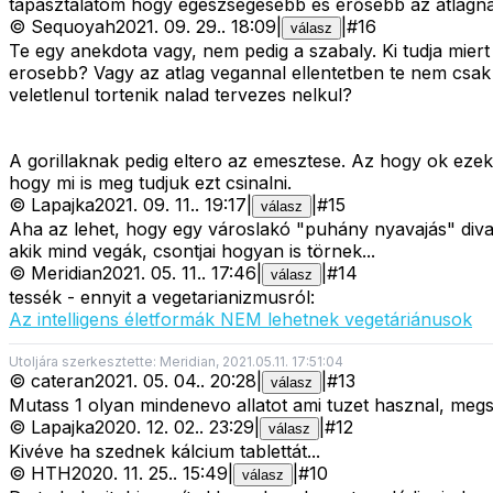
tapasztalatom hogy egészségesebb és erősebb az átlagná
©
Sequoyah
2021. 09. 29.
.
18:09
|
|
#
16
válasz
Te egy anekdota vagy, nem pedig a szabaly. Ki tudja miert
erosebb? Vagy az atlag vegannal ellentetben te nem csa
veletlenul tortenik nalad tervezes nelkul?
A gorillaknak pedig eltero az emesztese. Az hogy ok ezeke
hogy mi is meg tudjuk ezt csinalni.
©
Lapajka
2021. 09. 11.
.
19:17
|
|
#
15
válasz
Aha az lehet, hogy egy városlakó "puhány nyavajás" divat
akik mind vegák, csontjai hogyan is törnek...
©
Meridian
2021. 05. 11.
.
17:46
|
|
#
14
válasz
tessék - ennyit a vegetarianizmusról:
Az intelligens életformák NEM lehetnek vegetáriánusok
Utoljára szerkesztette: Meridian, 2021.05.11. 17:51:04
©
cateran
2021. 05. 04.
.
20:28
|
|
#
13
válasz
Mutass 1 olyan mindenevo allatot ami tuzet hasznal, megsu
©
Lapajka
2020. 12. 02.
.
23:29
|
|
#
12
válasz
Kivéve ha szednek kálcium tablettát...
©
HTH
2020. 11. 25.
.
15:49
|
|
#
10
válasz