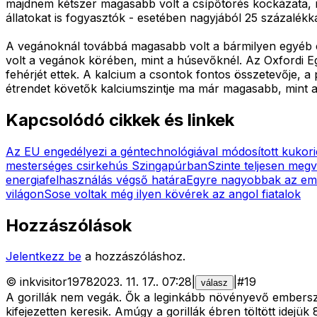
majdnem kétszer magasabb volt a csípőtörés kockázata, m
állatokat is fogyasztók - esetében nagyjából 25 százalék
A vegánoknál továbbá magasabb volt a bármilyen egyéb c
volt a vegánok körében, mint a húsevőknél. Az Oxfordi E
fehérjét ettek. A kalcium a csontok fontos összetevője, a
étrendet követők kalciumszintje ma már magasabb, mint 
Kapcsolódó cikkek és linkek
Az EU engedélyezi a géntechnológiával módosított kukori
mesterséges csirkehús Szingapúrban
Szinte teljesen megv
energiafelhasználás végső határa
Egyre nagyobbak az embe
világon
Sose voltak még ilyen kövérek az angol fiatalok
Hozzászólások
Jelentkezz be
a hozzászóláshoz.
©
inkvisitor1978
2023. 11. 17.
.
07:28
|
|
#
19
válasz
A gorillák nem vegák. Ők a leginkább növényevő embersz
kifejezetten keresik. Amúgy a gorillák ébren töltött idej