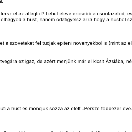
l.
 tersz el az atlagtol? Lehet eleve erosebb a csontazatod, e
k elhagyod a hust, hanem odafigyelsz arra hogy a husbol 
t a szoveteket fel tudjak epiteni novenyekbol is (mint az e
vegára ez igaz, de azért menjünk már el kicsit Ázsiába, n
ti a hust es mondjuk sozza az etelt...Persze tobbezer eve.