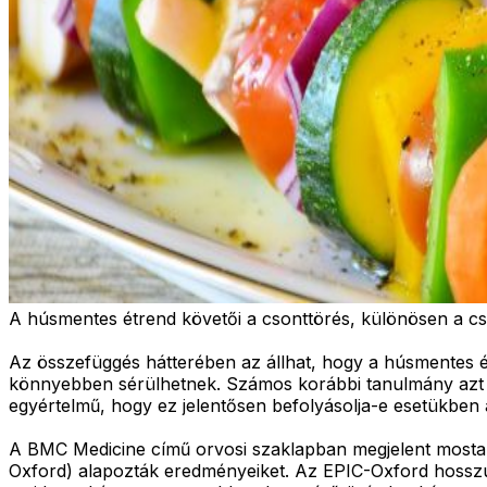
A húsmentes étrend követői a csonttörés, különösen a cs
Az összefüggés hátterében az állhat, hogy a húsmentes é
könnyebben sérülhetnek. Számos korábbi tanulmány azt 
egyértelmű, hogy ez jelentősen befolyásolja-e esetükben 
A BMC Medicine című orvosi szaklapban megjelent mostani
Oxford) alapozták eredményeiket. Az EPIC-Oxford hosszú 