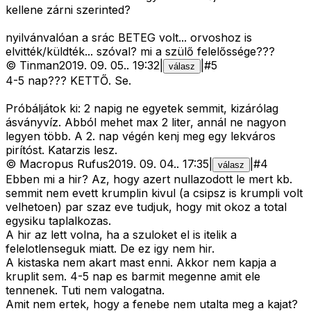
kellene zárni szerinted?
nyilvánvalóan a srác BETEG volt... orvoshoz is
elvitték/küldték... szóval? mi a szülő felelőssége???
©
Tinman
2019. 09. 05.
.
19:32
|
|
#
5
válasz
4-5 nap??? KETTŐ. Se.
Próbáljátok ki: 2 napig ne egyetek semmit, kizárólag
ásványvíz. Abból mehet max 2 liter, annál ne nagyon
legyen több. A 2. nap végén kenj meg egy lekváros
pirítóst. Katarzis lesz.
©
Macropus Rufus
2019. 09. 04.
.
17:35
|
|
#
4
válasz
Ebben mi a hir? Az, hogy azert nullazodott le mert kb.
semmit nem evett krumplin kivul (a csipsz is krumpli volt
velhetoen) par szaz eve tudjuk, hogy mit okoz a total
egysiku taplalkozas.
A hir az lett volna, ha a szuloket el is itelik a
felelotlenseguk miatt. De ez igy nem hir.
A kistaska nem akart mast enni. Akkor nem kapja a
kruplit sem. 4-5 nap es barmit megenne amit ele
tennenek. Tuti nem valogatna.
Amit nem ertek, hogy a fenebe nem utalta meg a kajat?