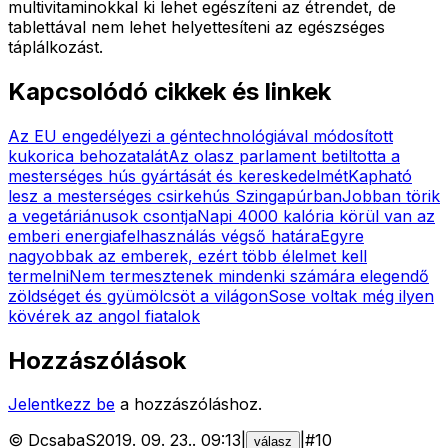
multivitaminokkal ki lehet egészíteni az étrendet, de
tablettával nem lehet helyettesíteni az egészséges
táplálkozást.
Kapcsolódó cikkek és linkek
Az EU engedélyezi a géntechnológiával módosított
kukorica behozatalát
Az olasz parlament betiltotta a
mesterséges hús gyártását és kereskedelmét
Kapható
lesz a mesterséges csirkehús Szingapúrban
Jobban törik
a vegetáriánusok csontja
Napi 4000 kalória körül van az
emberi energiafelhasználás végső határa
Egyre
nagyobbak az emberek, ezért több élelmet kell
termelni
Nem termesztenek mindenki számára elegendő
zöldséget és gyümölcsöt a világon
Sose voltak még ilyen
kövérek az angol fiatalok
Hozzászólások
Jelentkezz be
a hozzászóláshoz.
©
DcsabaS
2019. 09. 23.
.
09:13
|
|
#
10
válasz