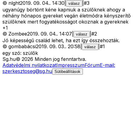
©
nlght
2019. 09. 04.
.
14:30
|
|
#
3
válasz
ugyanúgy börtönt kéne kapniuk a szülőknek ahogy a
néhány hónapos gyereket vegán életmódra kényszerítő
szülőknek mert fogyatékosságot okoznak a gyereknek
+
1
©
Zombee
2019. 09. 04.
.
14:07
|
|
#
2
válasz
Jó képességű család lehet, ha ezt így összehozták.
©
gombabácsi
2019. 09. 03.
.
20:58
|
|
#
1
válasz
egy szó: szülők
Sg
.hu
©
2026
Minden jog fenntartva.
Adatvédelmi nyilatkozat
Impresszum
Fórum
E-mail:
szerkesztoseg@sg.hu
Sütibeállítások