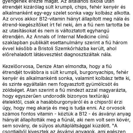
gyengének érezte magát. Az általános iskola után
étrendjét kizárólag sült krumpli, chips, fehér kenyér és
alkalmanként egy-egy szelet sonka vagy kolbász alkotta.
Az orvos akkor B12-vitamin hiányt állapított meg nála és
étrend-kiegészítőket írt fel neki, ám a fiú nem tartotta be
az utasításokat és nem is változtatott egyhangú
étrendjén. Az Annals of Internal Medicine című
szaklapban publikált esettanulmány szerint a fiú három
évvel később a Bristoli Szemkórházba került, ahol
előrehaladott látásvesztést diagnosztizáltak nála.
Kezelőorvosa, Denize Atan elmondta, hogy a fiú
étrendjét továbbra is sült krumpli, burgonyachips, fehér
kenyér és alkalmankénti sonka, valamint kolbász tette ki,
és szinte egyáltalán nem fogyasztott gyümölcsöt és
zöldséget. Atan szerint a fiú mindezt azzal magyarázta,
hogy egyszerűen undorodik bizonyos textúrájú
ételektől, csak a hasábburgonyáról és a chipsről érzi
úgy, hogy meg akarja és meg is tudja enni. Az orvosok
számos fontos vitamin - köztük a B12 - és ásványi anyag
hiányát állapították meg a fiúnál, aki nem volt sem kövér,
sem sovány, de súlyos alultápláltsággal küzdött. "A
csontjaiból kivesztek az ásványi anyagok, ami egészen