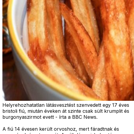
Helyrehozhatatlan látásvesztést szenvedett egy 17 éves
bristoli fiú, miután éveken át szinte csak sült krumplit és
burgonyaszirmot evett - írta a BBC News.
A fiú 14 évesen került orvoshoz, mert fáradtnak és