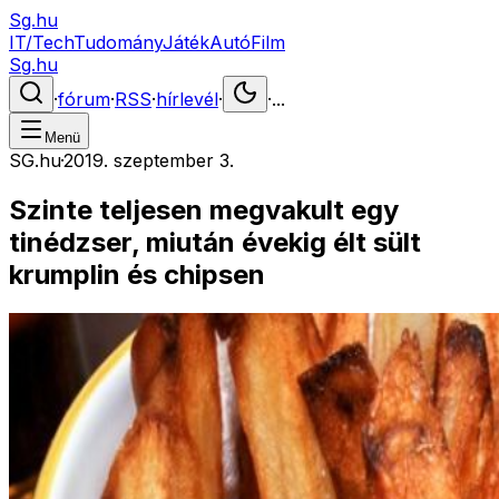
Sg.hu
IT/Tech
Tudomány
Játék
Autó
Film
Sg.hu
·
fórum
·
RSS
·
hírlevél
·
·
...
Menü
SG.hu
·
2019. szeptember 3.
Szinte teljesen megvakult egy
tinédzser, miután évekig élt sült
krumplin és chipsen