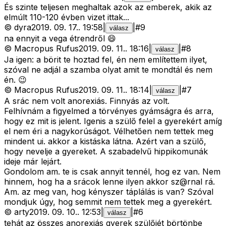
És szinte teljesen meghaltak azok az emberek, akik az
elmúlt 110-120 évben vizet ittak...
©
dyra
2019. 09. 17.
.
19:58
|
|
#
9
válasz
na ennyit a vega étrendről 😄
©
Macropus Rufus
2019. 09. 11.
.
18:16
|
|
#
8
válasz
Ja igen: a börit te hoztad fel, én nem említettem ilyet,
szóval ne adjál a szamba olyat amit te mondtál és nem
én. 😉
©
Macropus Rufus
2019. 09. 11.
.
18:14
|
|
#
7
válasz
A srác nem volt anorexiás. Finnyás az volt.
Felhívnám a figyelmed a törvényes gyámságra és arra,
hogy ez mit is jelent. Igenis a szülő felel a gyerekért amíg
el nem éri a nagykorúságot. Vélhetően nem tettek meg
mindent ui. akkor a kistáska látna. Azért van a szülő,
hogy nevelje a gyereket. A szabadelvű hippikomunák
ideje már lejárt.
Gondolom am. te is csak annyit tennél, hog ez van. Nem
hinnem, hog ha a srácok lenne ilyen akkor sz@rnal rá.
Am. az meg van, hog kényszer táplálás is van? Szóval
mondjuk úgy, hog semmit nem tettek meg a gyerekért.
©
arty
2019. 09. 10.
.
12:53
|
|
#
6
válasz
tehát az összes anorexiás gyerek szülőjét börtönbe