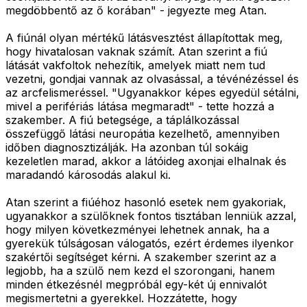
megdöbbentő az ő korában" - jegyezte meg Atan.
A fiúnál olyan mértékű látásvesztést állapítottak meg,
hogy hivatalosan vaknak számít. Atan szerint a fiú
látását vakfoltok nehezítik, amelyek miatt nem tud
vezetni, gondjai vannak az olvasással, a tévénézéssel és
az arcfelismeréssel. "Ugyanakkor képes egyedül sétálni,
mivel a perifériás látása megmaradt" - tette hozzá a
szakember. A fiú betegsége, a táplálkozással
összefüggő látási neuropátia kezelhető, amennyiben
időben diagnosztizálják. Ha azonban túl sokáig
kezeletlen marad, akkor a látóideg axonjai elhalnak és
maradandó károsodás alakul ki.
Atan szerint a fiúéhoz hasonló esetek nem gyakoriak,
ugyanakkor a szülőknek fontos tisztában lenniük azzal,
hogy milyen következményei lehetnek annak, ha a
gyerekük túlságosan válogatós, ezért érdemes ilyenkor
szakértői segítséget kérni. A szakember szerint az a
legjobb, ha a szülő nem kezd el szorongani, hanem
minden étkezésnél megpróbál egy-két új ennivalót
megismertetni a gyerekkel. Hozzátette, hogy