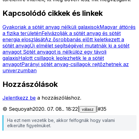
Kapcsolódó cikkek és linkek
Gyakoriak a sötét anyag nélküli galaxisok
Magyar áttörés
a fizika területén
Felvázolják a sötét anyag és sötét
energia eloszlását
Az ősrobbanás előtt keletkezett a
sötét anyag
Új elmélet segítségével mutatnák ki a sötét
anyagot
Sötét anyagot is nélkülöz egy távoli
galaxis
Halott csillagok leplezhetik le a sötét
anyagot
Parányi sötét anyag-csillagok rejtőzhetnek az
univerzumban
Hozzászólások
Jelentkezz be
a hozzászóláshoz.
©
Sequoyah
2020. 07. 08.
.
18:22
|
|
#
35
válasz
Ha ezt nem vezetik be, akkor felfognák hogy valami
elkerülte figyelmüket.