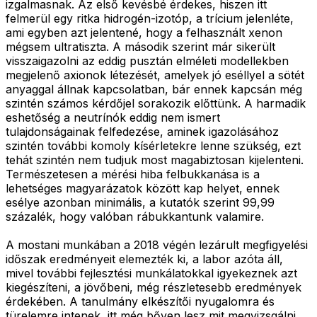
izgalmasnak. Az első kevésbé érdekes, hiszen itt
felmerül egy ritka hidrogén-izotóp, a trícium jelenléte,
ami egyben azt jelentené, hogy a felhasznált xenon
mégsem ultratiszta. A második szerint már sikerült
visszaigazolni az eddig pusztán elméleti modellekben
megjelenő axionok létezését, amelyek jó eséllyel a sötét
anyaggal állnak kapcsolatban, bár ennek kapcsán még
szintén számos kérdőjel sorakozik előttünk. A harmadik
eshetőség a neutrínók eddig nem ismert
tulajdonságainak felfedezése, aminek igazolásához
szintén további komoly kísérletekre lenne szükség, ezt
tehát szintén nem tudjuk most magabiztosan kijelenteni.
Természetesen a mérési hiba felbukkanása is a
lehetséges magyarázatok között kap helyet, ennek
esélye azonban minimális, a kutatók szerint 99,99
százalék, hogy valóban rábukkantunk valamire.
A mostani munkában a 2018 végén lezárult megfigyelési
időszak eredményeit elemezték ki, a labor azóta áll,
mivel további fejlesztési munkálatokkal igyekeznek azt
kiegészíteni, a jövőbeni, még részletesebb eredmények
érdekében. A tanulmány elkészítői nyugalomra és
türelemre intenek, itt még bőven lesz mit megvizsgálni.