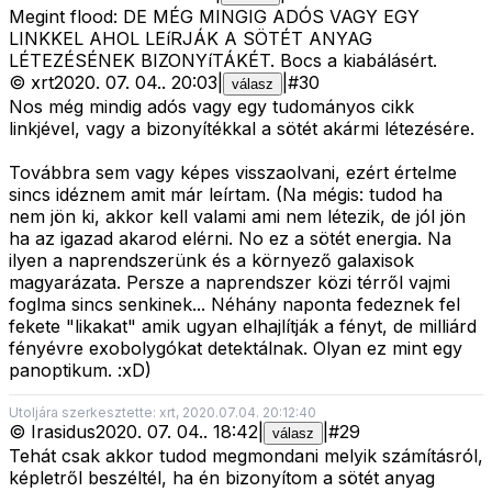
Megint flood: DE MÉG MINGIG ADÓS VAGY EGY
LINKKEL AHOL LEíRJÁK A SÖTÉT ANYAG
LÉTEZÉSÉNEK BIZONYíTÁKÉT. Bocs a kiabálásért.
©
xrt
2020. 07. 04.
.
20:03
|
|
#
30
válasz
Nos még mindig adós vagy egy tudományos cikk
linkjével, vagy a bizonyítékkal a sötét akármi létezésére.
Továbbra sem vagy képes visszaolvani, ezért értelme
sincs idéznem amit már leírtam. (Na mégis: tudod ha
nem jön ki, akkor kell valami ami nem létezik, de jól jön
ha az igazad akarod elérni. No ez a sötét energia. Na
ilyen a naprendszerünk és a környező galaxisok
magyarázata. Persze a naprendszer közi térről vajmi
foglma sincs senkinek... Néhány naponta fedeznek fel
fekete "likakat" amik ugyan elhajlítják a fényt, de milliárd
fényévre exobolygókat detektálnak. Olyan ez mint egy
panoptikum. :xD)
Utoljára szerkesztette: xrt, 2020.07.04. 20:12:40
©
Irasidus
2020. 07. 04.
.
18:42
|
|
#
29
válasz
Tehát csak akkor tudod megmondani melyik számításról,
képletről beszéltél, ha én bizonyítom a sötét anyag