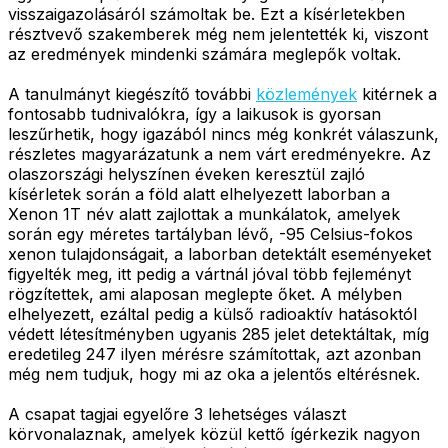
visszaigazolásáról számoltak be. Ezt a kísérletekben
résztvevő szakemberek még nem jelentették ki, viszont
az eredmények mindenki számára meglepők voltak.
A tanulmányt kiegészítő további
közlemények
kitérnek a
fontosabb tudnivalókra, így a laikusok is gyorsan
leszűrhetik, hogy igazából nincs még konkrét válaszunk,
részletes magyarázatunk a nem várt eredményekre. Az
olaszországi helyszínen éveken keresztül zajló
kísérletek során a föld alatt elhelyezett laborban a
Xenon 1T név alatt zajlottak a munkálatok, amelyek
során egy méretes tartályban lévő, -95 Celsius-fokos
xenon tulajdonságait, a laborban detektált eseményeket
figyelték meg, itt pedig a vártnál jóval több fejleményt
rögzítettek, ami alaposan meglepte őket. A mélyben
elhelyezett, ezáltal pedig a külső radioaktív hatásoktól
védett létesítményben ugyanis 285 jelet detektáltak, míg
eredetileg 247 ilyen mérésre számítottak, azt azonban
még nem tudjuk, hogy mi az oka a jelentős eltérésnek.
A csapat tagjai egyelőre 3 lehetséges választ
körvonalaznak, amelyek közül kettő ígérkezik nagyon