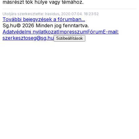
másrészt tök hülye vagy témához.
Utoljára szerkesztette: Irasidus, 2020.07.04. 18:23:52
További bejegyzések a fórumban...
Sg
.hu
©
2026
Minden jog fenntartva.
Adatvédelmi nyilatkozat
Impresszum
Fórum
E-mail:
szerkesztoseg@sg.hu
Sütibeállítások