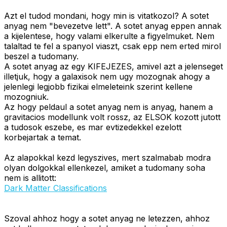
Azt el tudod mondani, hogy min is vitatkozol? A sotet
anyag nem "bevezetve lett". A sotet anyag eppen annak
a kijelentese, hogy valami elkerulte a figyelmuket. Nem
talaltad te fel a spanyol viaszt, csak epp nem erted mirol
beszel a tudomany.
A sotet anyag az egy KIFEJEZES, amivel azt a jelenseget
illetjuk, hogy a galaxisok nem ugy mozognak ahogy a
jelenlegi legjobb fizikai elmeleteink szerint kellene
mozogniuk.
Az hogy peldaul a sotet anyag nem is anyag, hanem a
gravitacios modellunk volt rossz, az ELSOK kozott jutott
a tudosok eszebe, es mar evtizedekkel ezelott
korbejartak a temat.
Az alapokkal kezd legyszives, mert szalmabab modra
olyan dolgokkal ellenkezel, amiket a tudomany soha
nem is allitott:
Dark Matter Classifications
Szoval ahhoz hogy a sotet anyag ne letezzen, ahhoz