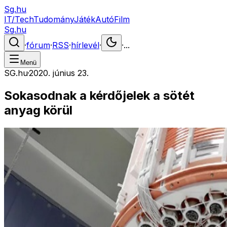
Sg.hu
IT/Tech
Tudomány
Játék
Autó
Film
Sg.hu
·
fórum
·
RSS
·
hírlevél
·
·
...
Menü
SG.hu
·
2020. június 23.
Sokasodnak a kérdőjelek a sötét
anyag körül