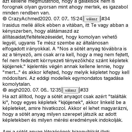
azt kellene megmutatnod, hogy a galaxisok nem is
forognak olyan gyorsan mint ahogy mertek, es igazabol
minden rendben van.
©
CrazyAchmed
2020. 07. 07.
.
15:24
|
|
#
34
válasz
Irasidus mellé állok ebben a vitában, itt Te vagy abban a
kényszerben, hogy alátámaszd az
állításaidat/feltételezéseidet, hogy komolyan vehető
legyél, ugyanis Te mész szembe az általánosan
elfogadott irányokkal. A "Nos a sötét anyag tövábbra is
az a tényező, ami csak arra kell, hogy a meg nem fejtett,
fel nem fedezett környezeti tényezőkhöz szánt képletek
kijöjjenek." kijelentés végén annak kellene lennie, hogy
"mert..." és akkor kifejted, hogy melyik képletet hogy kell
módosítani. Az eddigi modellek egymondatos tagadása
komolytalan.
©
asgh
2020. 07. 06.
.
12:35
|
|
#
33
válasz
Ha azt állítod, hogy a sötét anyagot csak azért "találták
ki", hogy egyes képletek "kijöjjenek", akkor linkeld be a
képleteket, amire hivatkozol. Akkor el lehet magyarázni,
hogy a sötét anyag milyen szerepet játszik az adott
képletekben és milyen mérési eredmények indokolják.
Ami a sötét anyag létezésének bizonyítékát illeti: