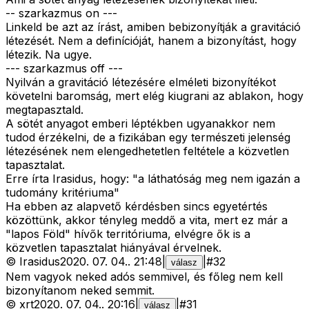
-- szarkazmus on ---
Linkeld be azt az írást, amiben bebizonyítják a gravitáció
létezését. Nem a definícióját, hanem a bizonyítást, hogy
létezik. Na ugye.
--- szarkazmus off ---
Nyilván a gravitáció létezésére elméleti bizonyítékot
követelni baromság, mert elég kiugrani az ablakon, hogy
megtapasztald.
A sötét anyagot emberi léptékben ugyanakkor nem
tudod érzékelni, de a fizikában egy természeti jelenség
létezésének nem elengedhetetlen feltétele a közvetlen
tapasztalat.
Erre írta Irasidus, hogy: "a láthatóság meg nem igazán a
tudomány kritériuma"
Ha ebben az alapvető kérdésben sincs egyetértés
közöttünk, akkor tényleg meddő a vita, mert ez már a
"lapos Föld" hívők territóriuma, elvégre ők is a
közvetlen tapasztalat hiányával érvelnek.
©
Irasidus
2020. 07. 04.
.
21:48
|
|
#
32
válasz
Nem vagyok neked adós semmivel, és főleg nem kell
bizonyítanom neked semmit.
©
xrt
2020. 07. 04.
.
20:16
|
|
#
31
válasz