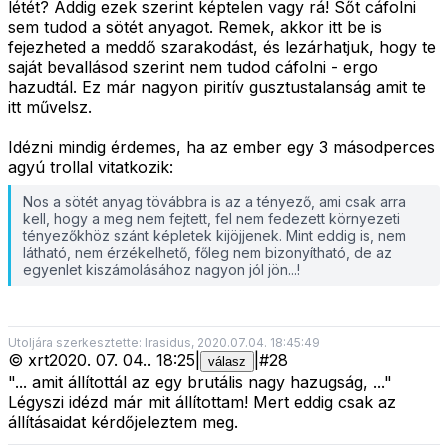
létét? Addig ezek szerint képtelen vagy rá! Sőt cáfolni
sem tudod a sötét anyagot. Remek, akkor itt be is
fejezheted a meddő szarakodást, és lezárhatjuk, hogy te
saját bevallásod szerint nem tudod cáfolni - ergo
hazudtál. Ez már nagyon piritív gusztustalanság amit te
itt művelsz.
Idézni mindig érdemes, ha az ember egy 3 másodperces
agyú trollal vitatkozik:
Nos a sötét anyag tövábbra is az a tényező, ami csak arra
kell, hogy a meg nem fejtett, fel nem fedezett környezeti
tényezőkhöz szánt képletek kijöjjenek. Mint eddig is, nem
látható, nem érzékelhető, főleg nem bizonyítható, de az
egyenlet kiszámolásához nagyon jól jön...!
Utoljára szerkesztette: Irasidus, 2020.07.04. 18:45:49
©
xrt
2020. 07. 04.
.
18:25
|
|
#
28
válasz
"... amit állítottál az egy brutális nagy hazugság, ..."
Légyszi idézd már mit állítottam! Mert eddig csak az
állításaidat kérdőjeleztem meg.