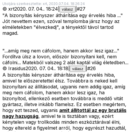
Utoljára szerkesztette: xrt, 2020.07.04. 18:26:24
©
xrt
2020. 07. 04.
.
18:24
|
|
#
27
válasz
"A bizonyítás kényszer áthárítása egy érvelés hiba ..."
Jót nevettem ezen, szóval templomba jársz hogy az
elméletekben "élvezkedj", a tényektől távol tartod
magad.
"...amíg meg nem cáfolom, hanem akkor lesz igaz..."
Fordítva ülsz a lovon, először bizonyítani kell, nem
cáfolni... Matekból valszeg 2 alát kaptál világ életedben...
©
Irasidus
2020. 07. 04.
.
18:18
|
|
#
26
válasz
A bizonyítás kényszer áthárítása egy érvelés hiba,
amivel te előszeretettel élsz. Továbbra is neked kell
bizonyítani az állításodat, ugyanis nem addig igaz, amíg
meg nem cáfolom, hanem akkor lesz igaz, ha
bizonyítod, ellenkező esetben továbbra is meddő vitát
gyártasz, illetve inkább flamelsz. Ez esetben megértem,
hogy ezt teszed, ugyanis
amit állítottál az egy brutális
nagy hazugság
, amivel te is tisztában vagy, ezért
kénytelen vagy trollkodás minden eszköztárával élni,
hogy eltereld a figyelmet arról, hogy egyrészt hazudtál,