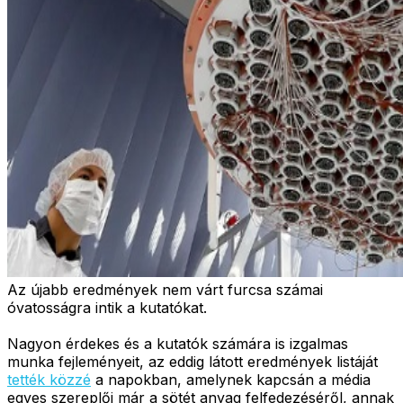
Az újabb eredmények nem várt furcsa számai
óvatosságra intik a kutatókat.
Nagyon érdekes és a kutatók számára is izgalmas
munka fejleményeit, az eddig látott eredmények listáját
tették közzé
a napokban, amelynek kapcsán a média
egyes szereplői már a sötét anyag felfedezéséről, annak