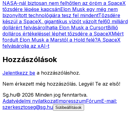
NASA-nál biztosan nem felhőtlen az öröm a SpaceX
tőzsdére lépése kapcsán
Elon Musk egy még nem
bizonyított technológiára tesz fel mindent
Tőzsdére
készül a SpaceX, gigantikus víziót vázolt fel
60 milliárd
dollárért felvásárolhatja Elon Musk a Cursort
Billió
dolláros értékeléssel léphet tőzsdére a SpaceX
Miért
fordult Elon Musk a Marstól a Hold felé?
A SpaceX
felvásárolja az xAI-t
Hozzászólások
Jelentkezz be
a hozzászóláshoz.
Nem érkezett még hozzászólás. Legyél Te az első!
Sg
.hu
©
2026
Minden jog fenntartva.
Adatvédelmi nyilatkozat
Impresszum
Fórum
E-mail:
szerkesztoseg@sg.hu
Sütibeállítások