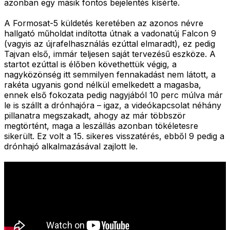
azonban egy másik fontos bejelentés kísérte.
A Formosat-5 küldetés keretében az azonos névre
hallgató műholdat indította útnak a vadonatúj Falcon 9
(vagyis az újrafelhasználás ezúttal elmaradt), ez pedig
Tajvan első, immár teljesen saját tervezésű eszköze. A
startot ezúttal is élőben követhettük végig, a
nagyközönség itt semmilyen fennakadást nem látott, a
rakéta ugyanis gond nélkül emelkedett a magasba,
ennek első fokozata pedig nagyjából 10 perc múlva már
le is szállt a drónhajóra – igaz, a videókapcsolat néhány
pillanatra megszakadt, ahogy az már többször
megtörtént, maga a leszállás azonban tökéletesre
sikerült. Ez volt a 15. sikeres visszatérés, ebből 9 pedig a
drónhajó alkalmazásával zajlott le.