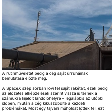
A rutinműveletet pedig a cég saját űrruháinak
bemutatása előzte meg.
A SpaceX szép sorban lövi fel saját rakétáit, ezek pedig
az előzetes elképzelések szerint vissza is térnek a
számukra kijelölt landolóhelyre – legalábbis az utóbbi
időben, miután a cég kiküszöbölte a kezdeti
problémákat. Most egy tajvani műholdat lőttek fel, ezt