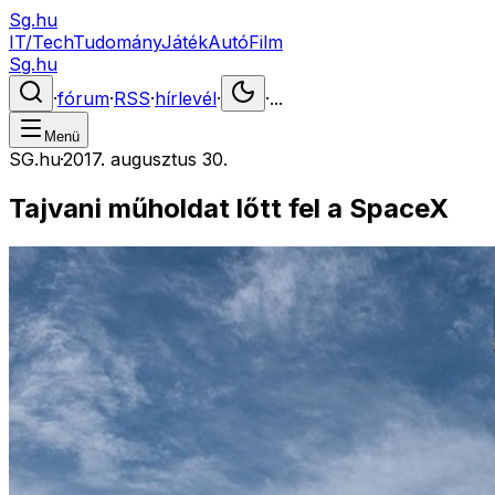
Sg.hu
IT/Tech
Tudomány
Játék
Autó
Film
Sg.hu
·
fórum
·
RSS
·
hírlevél
·
·
...
Menü
SG.hu
·
2017. augusztus 30.
Tajvani műholdat lőtt fel a SpaceX