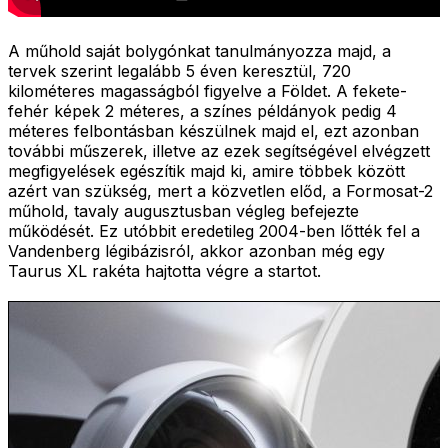
A műhold saját bolygónkat tanulmányozza majd, a
tervek szerint legalább 5 éven keresztül, 720
kilométeres magasságból figyelve a Földet. A fekete-
fehér képek 2 méteres, a színes példányok pedig 4
méteres felbontásban készülnek majd el, ezt azonban
további műszerek, illetve az ezek segítségével elvégzett
megfigyelések egészítik majd ki, amire többek között
azért van szükség, mert a közvetlen előd, a Formosat-2
műhold, tavaly augusztusban végleg befejezte
működését. Ez utóbbit eredetileg 2004-ben lőtték fel a
Vandenberg légibázisról, akkor azonban még egy
Taurus XL rakéta hajtotta végre a startot.