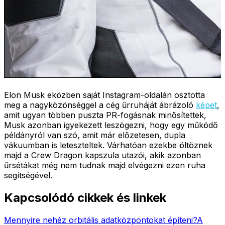
Elon Musk eközben saját Instagram-oldalán osztotta
meg a nagyközönséggel a cég űrruháját ábrázoló
képet
,
amit ugyan többen puszta PR-fogásnak minősítettek,
Musk azonban igyekezett leszögezni, hogy egy működő
példányról van szó, amit már előzetesen, dupla
vákuumban is leteszteltek. Várhatóan ezekbe öltöznek
majd a Crew Dragon kapszula utazói, akik azonban
űrsétákat még nem tudnak majd elvégezni ezen ruha
segítségével.
Kapcsolódó cikkek és linkek
Mennyire nehéz orbitális adatközpontokat építeni?
A