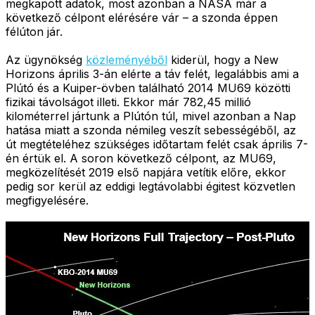
megkapott adatok, most azonban a NASA már a
következő célpont elérésére vár – a szonda éppen
félúton jár.
Az ügynökség
közleményéből
kiderül, hogy a New
Horizons április 3-án elérte a táv felét, legalábbis ami a
Plútó és a Kuiper-övben található 2014 MU69 közötti
fizikai távolságot illeti. Ekkor már 782,45 millió
kilométerrel jártunk a Plútón túl, mivel azonban a Nap
hatása miatt a szonda némileg veszít sebességéből, az
út megtételéhez szükséges időtartam felét csak április 7-
én értük el. A soron következő célpont, az MU69,
megközelítését 2019 első napjára vetítik előre, ekkor
pedig sor kerül az eddigi legtávolabbi égitest közvetlen
megfigyelésére.