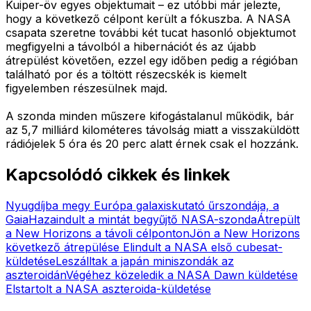
Kuiper-öv egyes objektumait – ez utóbbi már jelezte,
hogy a következő célpont került a fókuszba. A NASA
csapata szeretne további két tucat hasonló objektumot
megfigyelni a távolból a hibernációt és az újabb
átrepülést követően, ezzel egy időben pedig a régióban
található por és a töltött részecskék is kiemelt
figyelemben részesülnek majd.
A szonda minden műszere kifogástalanul működik, bár
az 5,7 milliárd kilométeres távolság miatt a visszaküldött
rádiójelek 5 óra és 20 perc alatt érnek csak el hozzánk.
Kapcsolódó cikkek és linkek
Nyugdíjba megy Európa galaxiskutató űrszondája, a
Gaia
Hazaindult a mintát begyűjtő NASA-szonda
Átrepült
a New Horizons a távoli célponton
Jön a New Horizons
következő átrepülése
Elindult a NASA első cubesat-
küldetése
Leszálltak a japán miniszondák az
aszteroidán
Végéhez közeledik a NASA Dawn küldetése
Elstartolt a NASA aszteroida-küldetése