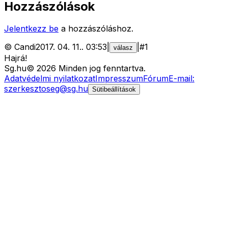
Hozzászólások
Jelentkezz be
a hozzászóláshoz.
©
Candi
2017. 04. 11.
.
03:53
|
|
#
1
válasz
Hajrá!
Sg
.hu
©
2026
Minden jog fenntartva.
Adatvédelmi nyilatkozat
Impresszum
Fórum
E-mail:
szerkesztoseg@sg.hu
Sütibeállítások