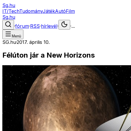
Sg.hu
IT/Tech
Tudomány
Játék
Autó
Film
Sg.hu
·
fórum
·
RSS
·
hírlevél
·
·
...
Menü
SG.hu
·
2017. április 10.
Félúton jár a New Horizons