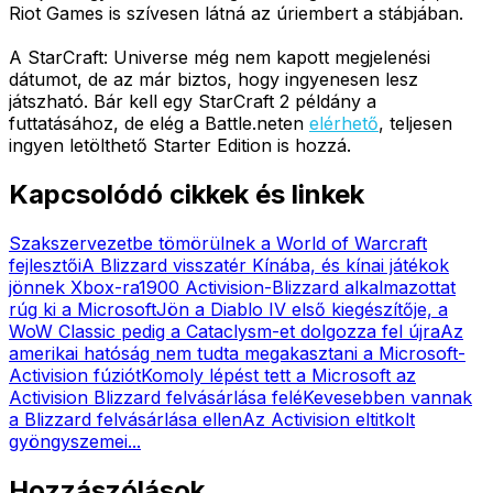
Riot Games is szívesen látná az úriembert a stábjában.
A StarCraft: Universe még nem kapott megjelenési
dátumot, de az már biztos, hogy ingyenesen lesz
játszható. Bár kell egy StarCraft 2 példány a
futtatásához, de elég a Battle.neten
elérhető
, teljesen
ingyen letölthető Starter Edition is hozzá.
Kapcsolódó cikkek és linkek
Szakszervezetbe tömörülnek a World of Warcraft
fejlesztői
A Blizzard visszatér Kínába, és kínai játékok
jönnek Xbox-ra
1900 Activision-Blizzard alkalmazottat
rúg ki a Microsoft
Jön a Diablo IV első kiegészítője, a
WoW Classic pedig a Cataclysm-et dolgozza fel újra
Az
amerikai hatóság nem tudta megakasztani a Microsoft-
Activision fúziót
Komoly lépést tett a Microsoft az
Activision Blizzard felvásárlása felé
Kevesebben vannak
a Blizzard felvásárlása ellen
Az Activision eltitkolt
gyöngyszemei...
Hozzászólások