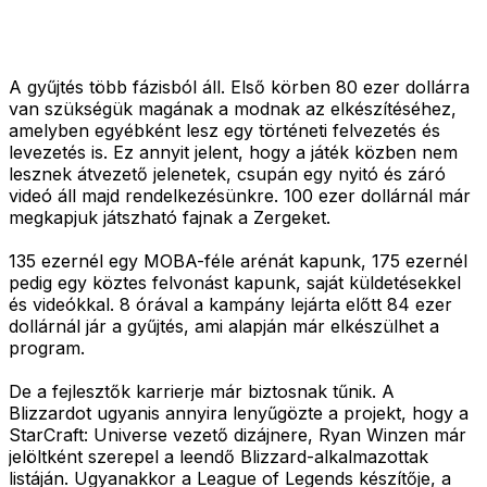
A gyűjtés több fázisból áll. Első körben 80 ezer dollárra
van szükségük magának a modnak az elkészítéséhez,
amelyben egyébként lesz egy történeti felvezetés és
levezetés is. Ez annyit jelent, hogy a játék közben nem
lesznek átvezető jelenetek, csupán egy nyitó és záró
videó áll majd rendelkezésünkre. 100 ezer dollárnál már
megkapjuk játszható fajnak a Zergeket.
135 ezernél egy MOBA-féle arénát kapunk, 175 ezernél
pedig egy köztes felvonást kapunk, saját küldetésekkel
és videókkal. 8 órával a kampány lejárta előtt 84 ezer
dollárnál jár a gyűjtés, ami alapján már elkészülhet a
program.
De a fejlesztők karrierje már biztosnak tűnik. A
Blizzardot ugyanis annyira lenyűgözte a projekt, hogy a
StarCraft: Universe vezető dizájnere, Ryan Winzen már
jelöltként szerepel a leendő Blizzard-alkalmazottak
listáján. Ugyanakkor a League of Legends készítője, a