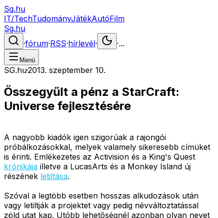
Sg.hu
IT/Tech
Tudomány
Játék
Autó
Film
Sg.hu
·
fórum
·
RSS
·
hírlevél
·
·
...
Menü
SG.hu
·
2013. szeptember 10.
Összegyűlt a pénz a StarCraft:
Universe fejlesztésére
A nagyobb kiadók igen szigorúak a rajongói
próbálkozásokkal, melyek valamely sikeresebb címüket
is érinti. Emlékezetes az Activision és a King's Quest
krónikája
illetve a LucasArts és a Monkey Island új
részének
letiltása
.
Szóval a legtöbb esetben hosszas alkudozások után
vagy letiltják a projektet vagy pedig névváltoztatással
zöld utat kap. Utóbb lehetőségnél azonban olyan nevet