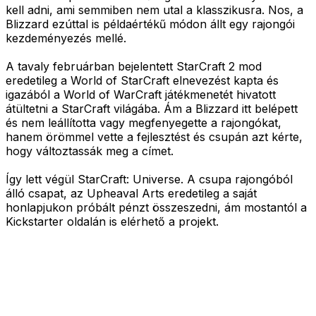
kell adni, ami semmiben nem utal a klasszikusra. Nos, a
Blizzard ezúttal is példaértékű módon állt egy rajongói
kezdeményezés mellé.
A tavaly februárban bejelentett StarCraft 2 mod
eredetileg a World of StarCraft elnevezést kapta és
igazából a World of WarCraft játékmenetét hivatott
átültetni a StarCraft világába. Ám a Blizzard itt belépett
és nem leállította vagy megfenyegette a rajongókat,
hanem örömmel vette a fejlesztést és csupán azt kérte,
hogy változtassák meg a címet.
Így lett végül StarCraft: Universe. A csupa rajongóból
álló csapat, az Upheaval Arts eredetileg a saját
honlapjukon próbált pénzt összeszedni, ám mostantól a
Kickstarter oldalán is elérhető a projekt.