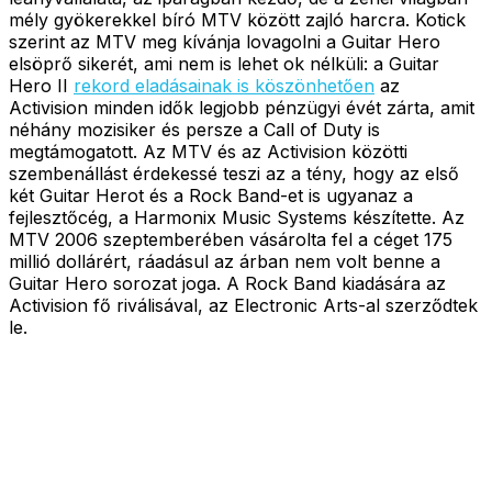
mély gyökerekkel bíró MTV között zajló harcra. Kotick
szerint az MTV meg kívánja lovagolni a Guitar Hero
elsöprő sikerét, ami nem is lehet ok nélküli: a Guitar
Hero II
rekord eladásainak is köszönhetően
az
Activision minden idők legjobb pénzügyi évét zárta, amit
néhány mozisiker és persze a Call of Duty is
megtámogatott. Az MTV és az Activision közötti
szembenállást érdekessé teszi az a tény, hogy az első
két Guitar Herot és a Rock Band-et is ugyanaz a
fejlesztőcég, a Harmonix Music Systems készítette. Az
MTV 2006 szeptemberében vásárolta fel a céget 175
millió dollárért, ráadásul az árban nem volt benne a
Guitar Hero sorozat joga. A Rock Band kiadására az
Activision fő riválisával, az Electronic Arts-al szerződtek
le.