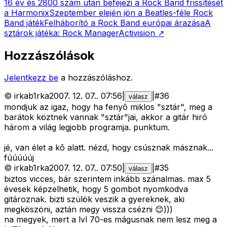
16 év és 2800 szám után befejezi a Rock Band frissítését
a Harmonix
Szeptember elején jön a Beatles-féle Rock
Band játék
Felháborító a Rock Band európai árazása
A
sztárok játéka: Rock Manager
Activision
↗
Hozzászólások
Jelentkezz be
a hozzászóláshoz.
©
irkab1rka
2007. 12. 07.
.
07:56
|
|
#
36
válasz
mondjuk az igaz, hogy ha fenyõ miklos "sztár", meg a
barátok köztnek vannak "sztár"jai, akkor a gitár hiró
három a világ legjobb programja. punktum.
jé, van élet a kõ alatt. nézd, hogy csúsznak másznak...
fúúúúúj
©
irkab1rka
2007. 12. 07.
.
07:50
|
|
#
35
válasz
biztos vicces, bár szerintem inkább szánalmas. max 5
évesek képzelhetik, hogy 5 gombot nyomkodva
gitároznak. bizti szülök veszik a gyereknek, aki
megköszöni, aztán megy vissza csézni 😊)))
na megyek, mert a lvl 70-es mágusnak nem lesz meg a