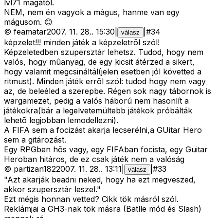
lvl71 magától.
NEM, nem én vagyok a mágus, hanme van egy
mágusom. 😊
©
feamatar
2007. 11. 28.
.
15:30
|
|
#
34
válasz
képzelet!!! minden játék a képzeletrõl szól!
Képzeletedben szupersztár lehetsz. Tudod, hogy nem
valós, hogy mûanyag, de egy kicsit átérzed a sikert,
hogy valamit megcsináltál(jelen esetben jól követted a
ritmust). Minden játék errõl szól: tudod hogy nem vagy
az, de beleéled a szerepbe. Régen sok nagy tábornok is
wargamezet, pedig a valós háború nem hasonlít a
játékokra(bár a legelvetemültebb játékok próbálták
lehetõ legjobban lemodellezni).
A FIFA sem a focizást akarja lecserélni,a GUitar Hero
sem a gitározást.
Egy RPGben hõs vagy, egy FIFAban focista, egy Guitar
Heroban hitáros, de ez csak játék nem a valóság
©
partizan182
2007. 11. 28.
.
13:11
|
|
#
33
válasz
"Azt akarják beadni neked, hogy ha ezt megveszed,
akkor szupersztár leszel."
Ezt mégis honnan vetted? Cikk tök másról szól.
Reklámjai a GH3-nak tök másra (Batlle mód és Slash)