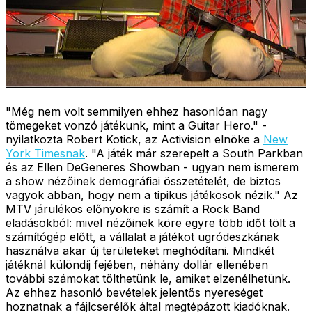
"Még nem volt semmilyen ehhez hasonlóan nagy
tömegeket vonzó játékunk, mint a Guitar Hero." -
nyilatkozta Robert Kotick, az Activision elnöke a
New
York Timesnak
. "A játék már szerepelt a South Parkban
és az Ellen DeGeneres Showban - ugyan nem ismerem
a show nézőinek demográfiai összetételét, de biztos
vagyok abban, hogy nem a tipikus játékosok nézik." Az
MTV járulékos előnyökre is számít a Rock Band
eladásokból: mivel nézőinek köre egyre több időt tölt a
számítógép előtt, a vállalat a játékot ugródeszkának
használva akar új területeket meghódítani. Mindkét
játéknál különdíj fejében, néhány dollár ellenében
további számokat tölthetünk le, amiket elzenélhetünk.
Az ehhez hasonló bevételek jelentős nyereséget
hoznatnak a fájlcserélők által megtépázott kiadóknak.