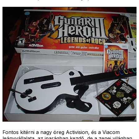
Fontos kitérni a nagy öreg Activision, és a Viacom
leányvállalata, az iparágban kezdő, de a zenei világban