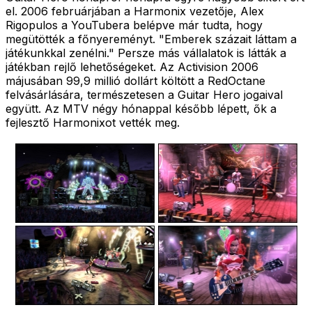
el. 2006 februárjában a Harmonix vezetője, Alex
Rigopulos a YouTubera belépve már tudta, hogy
megütötték a főnyereményt. "Emberek százait láttam a
játékunkkal zenélni." Persze más vállalatok is látták a
játékban rejlő lehetőségeket. Az Activision 2006
májusában 99,9 millió dollárt költött a RedOctane
felvásárlására, természetesen a Guitar Hero jogaival
együtt. Az MTV négy hónappal később lépett, ők a
fejlesztő Harmonixot vették meg.