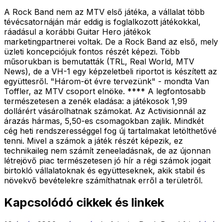
A Rock Band nem az MTV első játéka, a vállalat több
tévécsatornáján már eddig is foglalkozott játékokkal,
ráadásul a korábbi Guitar Hero játékok
marketingpartnerei voltak. De a Rock Band az első, mely
üzleti koncepciójuk fontos részét képezi. Több
műsorukban is bemutatták (TRL, Real World, MTV
News), de a VH-1 egy képzeletbeli riportot is készített az
együttesről. "Három-öt évre tervezünk" - mondta Van
Toffler, az MTV csoport elnöke. **** A legfontosabb
természetesen a zenék eladása: a játékosok 1,99
dollárért vásárolhatnak számokat. Az Activisionnál az
árazás hármas, 5,50-es csomagokban zajlik. Mindkét
cég heti rendszerességgel fog új tartalmakat letölthetővé
tenni. Mivel a számok a játék részét képezik, ez
technikaileg nem számít zeneeladásnak, de az újonnan
létrejövő piac természetesen jó hír a régi számok jogait
birtokló vállalatoknak és együtteseknek, akik stabil és
növekvő bevételekre számíthatnak erről a területről.
Kapcsolódó cikkek és linkek