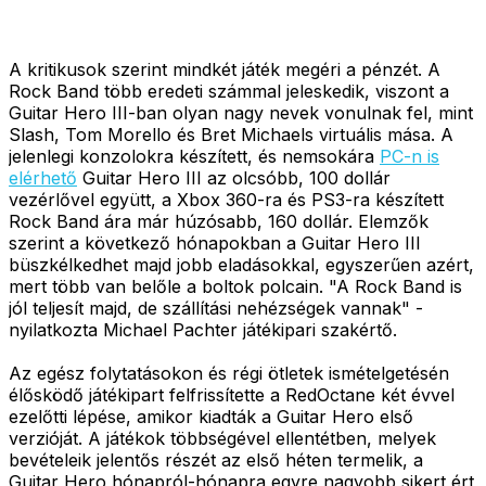
A kritikusok szerint mindkét játék megéri a pénzét. A
Rock Band több eredeti számmal jeleskedik, viszont a
Guitar Hero III-ban olyan nagy nevek vonulnak fel, mint
Slash, Tom Morello és Bret Michaels virtuális mása. A
jelenlegi konzolokra készített, és nemsokára
PC-n is
elérhető
Guitar Hero III az olcsóbb, 100 dollár
vezérlővel együtt, a Xbox 360-ra és PS3-ra készített
Rock Band ára már húzósabb, 160 dollár. Elemzők
szerint a következő hónapokban a Guitar Hero III
büszkélkedhet majd jobb eladásokkal, egyszerűen azért,
mert több van belőle a boltok polcain. "A Rock Band is
jól teljesít majd, de szállítási nehézségek vannak" -
nyilatkozta Michael Pachter játékipari szakértő.
Az egész folytatásokon és régi ötletek ismételgetésén
élősködő játékipart felfrissítette a RedOctane két évvel
ezelőtti lépése, amikor kiadták a Guitar Hero első
verzióját. A játékok többségével ellentétben, melyek
bevételeik jelentős részét az első héten termelik, a
Guitar Hero hónapról-hónapra egyre nagyobb sikert ért