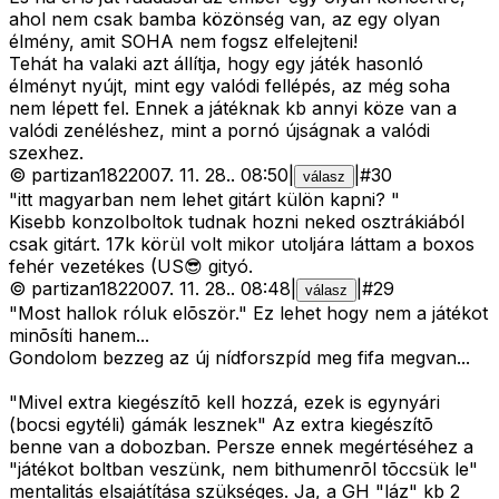
ahol nem csak bamba közönség van, az egy olyan
élmény, amit SOHA nem fogsz elfelejteni!
Tehát ha valaki azt állítja, hogy egy játék hasonló
élményt nyújt, mint egy valódi fellépés, az még soha
nem lépett fel. Ennek a játéknak kb annyi köze van a
valódi zenéléshez, mint a pornó újságnak a valódi
szexhez.
©
partizan182
2007. 11. 28.
.
08:50
|
|
#
30
válasz
"itt magyarban nem lehet gitárt külön kapni? "
Kisebb konzolboltok tudnak hozni neked osztrákiából
csak gitárt. 17k körül volt mikor utoljára láttam a boxos
fehér vezetékes (US😎 gityó.
©
partizan182
2007. 11. 28.
.
08:48
|
|
#
29
válasz
"Most hallok róluk elõször." Ez lehet hogy nem a játékot
minõsíti hanem...
Gondolom bezzeg az új nídforszpíd meg fifa megvan...
"Mivel extra kiegészítõ kell hozzá, ezek is egynyári
(bocsi egytéli) gámák lesznek" Az extra kiegészítõ
benne van a dobozban. Persze ennek megértéséhez a
"játékot boltban veszünk, nem bithumenrõl tõccsük le"
mentalitás elsajátítása szükséges. Ja, a GH "láz" kb 2