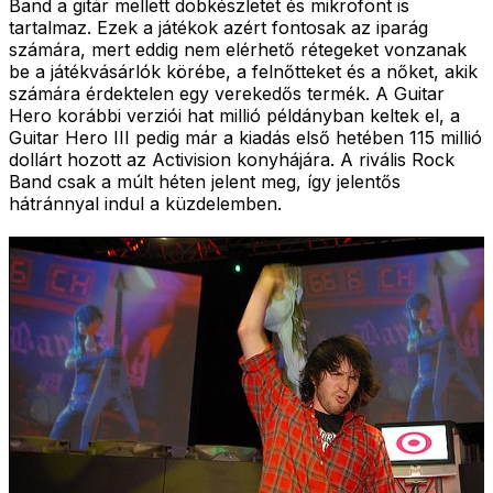
Band a gitár mellett dobkészletet és mikrofont is
tartalmaz. Ezek a játékok azért fontosak az iparág
számára, mert eddig nem elérhető rétegeket vonzanak
be a játékvásárlók körébe, a felnőtteket és a nőket, akik
számára érdektelen egy verekedős termék. A Guitar
Hero korábbi verziói hat millió példányban keltek el, a
Guitar Hero III pedig már a kiadás első hetében 115 millió
dollárt hozott az Activision konyhájára. A rivális Rock
Band csak a múlt héten jelent meg, így jelentős
hátránnyal indul a küzdelemben.