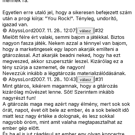
mennek rá.
Egyetlen erre utaló jel, hogy a sikeresen befejezett szám
után a progi kiírja: "You Rock!". Tényleg, undorító,
igazad van.
©
AbyssLord
2007. 11. 28.
.
12:07
|
|
#
32
válasz
Mielõtt félre ért valaki, semmi bajom a játékkal. Biztos
nagyon fasza játék. Nekem azzal a ténnyel van bajom,
hogy a marketingesek egy lapon akarják említeni a
gitározással. Azt akarják beadni neked, hogy ha ezt
megveszed, akkor szupersztár leszel. Kizárólag ez a
tény szúrja a szememet, de nagyon!
Nevezzük inkább a léggitározás materializálódásának.
©
AbyssLord
2007. 11. 28.
.
10:43
|
|
#
31
válasz
Mint gitáros, kikérem magamnak, hogy a gitározás
kizárólag mûvészet lenne. Sõt! Szerintem inkább
nagyrészt fun!
A gitározás maga meg azért nagy élmény, mert sok sok
órát, napot, évet ölt bele az ember, és a sok beleölt idõ
miatt lesz nagy értéke a dolognak, és lesz sokkal
nagyobb öröm, mint amit valaha megtapasztalhat az
ember gép elõtt.
És ha el is jut ráadásul az ember egy olyan koncertre,