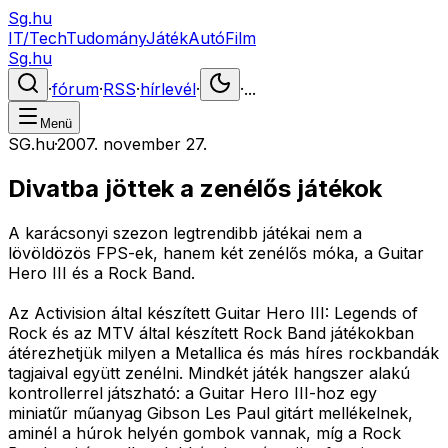
Sg.hu
IT/Tech
Tudomány
Játék
Autó
Film
Sg.hu
·
fórum
·
RSS
·
hírlevél
·
·
...
Menü
SG.hu
·
2007. november 27.
Divatba jöttek a zenélős játékok
A karácsonyi szezon legtrendibb játékai nem a
lövöldözös FPS-ek, hanem két zenélős móka, a Guitar
Hero III és a Rock Band.
Az Activision által készített Guitar Hero III: Legends of
Rock és az MTV által készített Rock Band játékokban
átérezhetjük milyen a Metallica és más híres rockbandák
tagjaival együtt zenélni. Mindkét játék hangszer alakú
kontrollerrel játszható: a Guitar Hero III-hoz egy
miniatűr műanyag Gibson Les Paul gitárt mellékelnek,
aminél a húrok helyén gombok vannak, míg a Rock