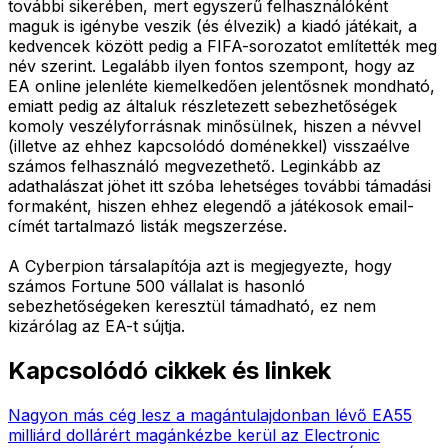
további sikerében, mert egyszerű felhasználóként
maguk is igénybe veszik (és élvezik) a kiadó játékait, a
kedvencek között pedig a FIFA-sorozatot említették meg
név szerint. Legalább ilyen fontos szempont, hogy az
EA online jelenléte kiemelkedően jelentősnek mondható,
emiatt pedig az általuk részletezett sebezhetőségek
komoly veszélyforrásnak minősülnek, hiszen a névvel
(illetve az ehhez kapcsolódó doménekkel) visszaélve
számos felhasználó megvezethető. Leginkább az
adathalászat jöhet itt szóba lehetséges további támadási
formaként, hiszen ehhez elegendő a játékosok email-
címét tartalmazó listák megszerzése.
A Cyberpion társalapítója azt is megjegyezte, hogy
számos Fortune 500 vállalat is hasonló
sebezhetőségeken keresztül támadható, ez nem
kizárólag az EA-t sújtja.
Kapcsolódó cikkek és linkek
Nagyon más cég lesz a magántulajdonban lévő EA
55
milliárd dollárért magánkézbe kerül az Electronic