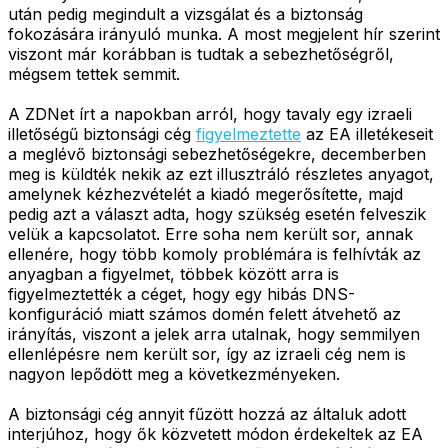
után pedig megindult a vizsgálat és a biztonság
fokozására irányuló munka. A most megjelent hír szerint
viszont már korábban is tudtak a sebezhetőségről,
mégsem tettek semmit.
A ZDNet írt a napokban arról, hogy tavaly egy izraeli
illetőségű biztonsági cég
figyelmeztette
az EA illetékeseit
a meglévő biztonsági sebezhetőségekre, decemberben
meg is küldték nekik az ezt illusztráló részletes anyagot,
amelynek kézhezvételét a kiadó megerősítette, majd
pedig azt a választ adta, hogy szükség esetén felveszik
velük a kapcsolatot. Erre soha nem került sor, annak
ellenére, hogy több komoly problémára is felhívták az
anyagban a figyelmet, többek között arra is
figyelmeztették a céget, hogy egy hibás DNS-
konfiguráció miatt számos domén felett átvehető az
irányítás, viszont a jelek arra utalnak, hogy semmilyen
ellenlépésre nem került sor, így az izraeli cég nem is
nagyon lepődött meg a következményeken.
A biztonsági cég annyit fűzött hozzá az általuk adott
interjúhoz, hogy ők közvetett módon érdekeltek az EA