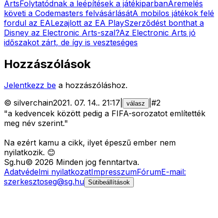
Arts
Folytatódnak a leépítések a játékiparban
Áremelés
követi a Codemasters felvásárlását
A mobilos játékok felé
fordul az EA
Lezajlott az EA Play
Szerződést bonthat a
Disney az Electronic Arts-szal?
Az Electronic Arts jó
időszakot zárt, de így is veszteséges
Hozzászólások
Jelentkezz be
a hozzászóláshoz.
©
silverchain
2021. 07. 14.
.
21:17
|
|
#
2
válasz
"a kedvencek között pedig a FIFA-sorozatot említették
meg név szerint."
Na ezért kamu a cikk, ilyet épeszű ember nem
nyilatkozik. 😊
Sg
.hu
©
2026
Minden jog fenntartva.
Adatvédelmi nyilatkozat
Impresszum
Fórum
E-mail:
szerkesztoseg@sg.hu
Sütibeállítások