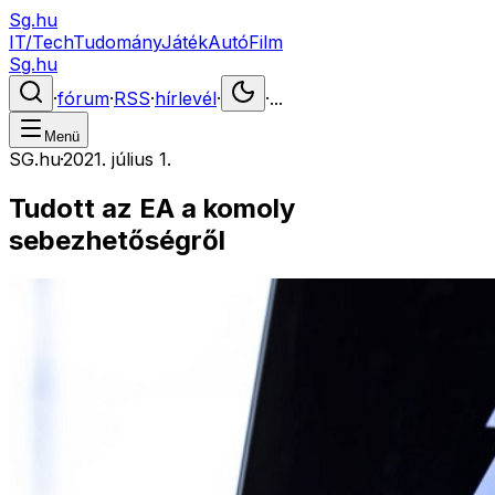
Sg.hu
IT/Tech
Tudomány
Játék
Autó
Film
Sg.hu
·
fórum
·
RSS
·
hírlevél
·
·
...
Menü
SG.hu
·
2021. július 1.
Tudott az EA a komoly
sebezhetőségről