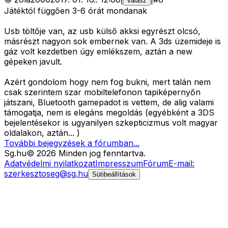
válasz
Játéktól függően 3-6 órát mondanak
Usb töltője van, az usb külső akksi egyrészt olcsó,
másrészt nagyon sok embernek van. A 3ds üzemideje is
gáz volt kezdetben úgy emlékszem, aztán a new
gépeken javult.
Azért gondolom hogy nem fog bukni, mert talán nem
csak szerintem szar mobiltelefonon tapiképernyőn
játszani, Bluetooth gamepadot is vettem, de alig valami
támogatja, nem is elegáns megoldás (egyébként a 3DS
bejelentésekor is ugyanilyen szkepticizmus volt magyar
oldalakon, aztán... )
További bejegyzések a fórumban...
Sg
.hu
©
2026
Minden jog fenntartva.
Adatvédelmi nyilatkozat
Impresszum
Fórum
E-mail:
szerkesztoseg@sg.hu
Sütibeállítások