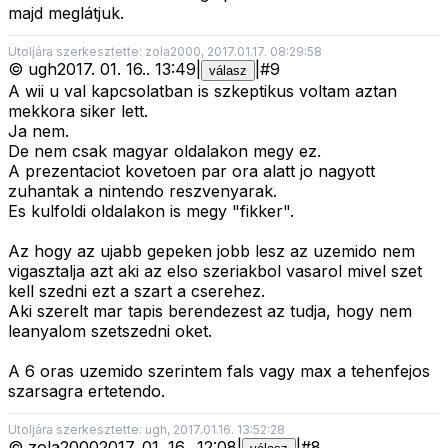
majd meglátjuk.
Utoljára szerkesztette: zola2000, 2017.01.17. 08:29:58
©
ugh
2017. 01. 16.
.
13:49
|
|
#
9
válasz
A wii u val kapcsolatban is szkeptikus voltam aztan
mekkora siker lett.
Ja nem.
De nem csak magyar oldalakon megy ez.
A prezentaciot kovetoen par ora alatt jo nagyott
zuhantak a nintendo reszvenyarak.
Es kulfoldi oldalakon is megy "fikker".
Az hogy az ujabb gepeken jobb lesz az uzemido nem
vigasztalja azt aki az elso szeriakbol vasarol mivel szet
kell szedni ezt a szart a cserehez.
Aki szerelt mar tapis berendezest az tudja, hogy nem
leanyalom szetszedni oket.
A 6 oras uzemido szerintem fals vagy max a tehenfejos
szarsagra ertetendo.
Utoljára szerkesztette: ugh, 2017.01.16. 13:52:28
©
zola2000
2017. 01. 16.
.
12:08
|
|
#
8