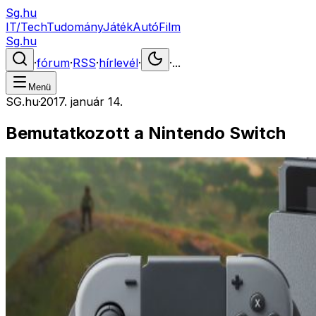
Sg.hu
IT/Tech
Tudomány
Játék
Autó
Film
Sg.hu
·
fórum
·
RSS
·
hírlevél
·
·
...
Menü
SG.hu
·
2017. január 14.
Bemutatkozott a Nintendo Switch