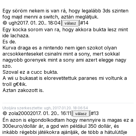
Egy söröm nekem is van rá, hogy legalább 3ds szinten
fog majd menni a switch, aztán meglátjuk.
©
ugh
2017. 01. 20.
.
18:04
|
|
#
14
válasz
Egy kocka sorom van ra, hogy akkora bukta lesz mint
ide lachaza.
Es de.
Kurva draga es a nintendo nem igen szokot olyan
arcsokkenteseket csinalni mint a sony, mert sokkal
nagyobb gorenyek mint a sony ami azert elegge nagy
szo.
Szoval ez a cucc bukta.
A wii u bukasat is elorevetitettuk paranes mi voltunk a
troll g€¢ik.
Aztan zakozott is.
Utoljára szerkesztette: ugh, 2017.01.20. 18:06:54
©
zola2000
2017. 01. 20.
.
16:11
|
|
#
13
válasz
Én azon is elgondolkodtam hogy mennyire is magas ez a
300euro/dollár ár, a gpd win például 350 dollár, és
inkább régebbi játékokra ajánlják, de több a hátulütője