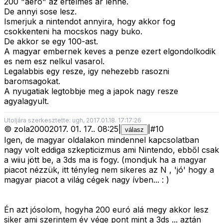
200 "aero" az ertelmes ar lenne.
De annyi sose lesz.
Ismerjuk a nintendot annyira, hogy akkor fog
csokkenteni ha mocskos nagy buko.
De akkor se egy 100-ast.
A magyar embernek keves a penze ezert elgondolkodik
es nem esz nelkul vasarol.
Legalabbis egy resze, igy nehezebb rasozni
baromsagokat.
A nyugatiak legtobbje meg a japok nagy resze
agyalagyult.
Utoljára szerkesztette: ugh, 2017.01.18. 17:17:26
©
zola2000
2017. 01. 17.
.
08:25
|
|
#
10
válasz
Igen, de magyar oldalakon mindennel kapcsolatban
nagy volt eddiga szkepticizmus ami Nintendo, ebből csak
a wiiu jött be, a 3ds ma is fogy. (mondjuk ha a magyar
piacot nézzük, itt tényleg nem sikeres az N , 'jó' hogy a
magyar piacot a világ cégek nagy ívben... : )
Én azt jósolom, hogyha 200 euró alá megy akkor lesz
siker ami szerintem év vége pont mint a 3ds ... aztán