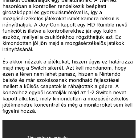
hasonlóan a kontroller rendelkezik beépített
giroszkóppal és gyorsulásmérővel is, így a
mozgásérzékelős játékokat ismét kamera nélkül is
irányíthatjuk. A Joy-Con kapott egy HD Rumble nevű
funkciót is illetve a kontrollerekhez jár egy külön
eszköz, mellyel a csuklónkhoz rögzíthetjük azt. Ez
kimondottan jól jön majd a mozgásérzékelős játékok
irányításánál.
És akkor nézzük a játékokat, hiszen úgyis ez határozza
majd meg a Switch sikerét. Azt kell mondanom, hogy
ezen a téren nem lehet panasz, hiszen a Nintendo
belsős és már szokásosnak mondható fejlesztései
mellett a külsős csapatok is ráhajtottak a gépre. A
konzolhoz egyből csatolják majd az
1-2 Switch
nevet
kapott alkotást, mely kimondottan a mozgásérzékelős
játékmenetre koncentrál és még a monitorokat sem kell
figyelni hozzá.