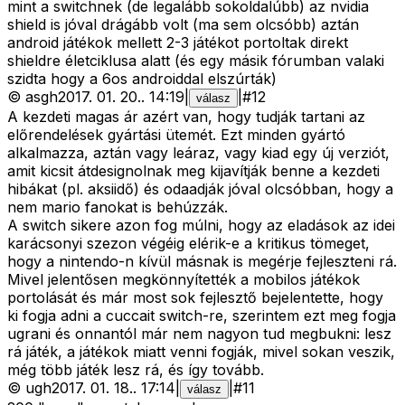
mint a switchnek (de legalább sokoldalúbb) az nvidia
shield is jóval drágább volt (ma sem olcsóbb) aztán
android játékok mellett 2-3 játékot portoltak direkt
shieldre életciklusa alatt (és egy másik fórumban valaki
szidta hogy a 6os androiddal elszúrták)
©
asgh
2017. 01. 20.
.
14:19
|
|
#
12
válasz
A kezdeti magas ár azért van, hogy tudják tartani az
előrendelések gyártási ütemét. Ezt minden gyártó
alkalmazza, aztán vagy leáraz, vagy kiad egy új verziót,
amit kicsit átdesignolnak meg kijavítják benne a kezdeti
hibákat (pl. aksiidő) és odaadják jóval olcsóbban, hogy a
nem mario fanokat is behúzzák.
A switch sikere azon fog múlni, hogy az eladások az idei
karácsonyi szezon végéig elérik-e a kritikus tömeget,
hogy a nintendo-n kívül másnak is megérje fejleszteni rá.
Mivel jelentősen megkönnyítették a mobilos játékok
portolását és már most sok fejlesztő bejelentette, hogy
ki fogja adni a cuccait switch-re, szerintem ezt meg fogja
ugrani és onnantól már nem nagyon tud megbukni: lesz
rá játék, a játékok miatt venni fogják, mivel sokan veszik,
még több játék lesz rá, és így tovább.
©
ugh
2017. 01. 18.
.
17:14
|
|
#
11
válasz