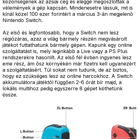
közönségének az ázsiai cég és eléggé megoszlottak a
vélemények a gép kapcsán. Mindenesetre lássuk, mit is
kínál közel 100 ezer forintért a március 3-án megjelenő
Nintendo Switch.
Az első és legfontosabb, hogy a Switch nem lesz
régiózáras, azaz a világ bármely részén megvásárolt
játékot futtathatunk bármely gépen. Kapunk egy online
szolgáltatást is, mely leginkább a Live vagy a PS Plus
rendszerekre hasonlít. Az első fél évben ingyenes lesz
eme rész, ám ősz környékén már fizetni kell ugyanezért
a szolgáltatásért. Túl sokat nem tudunk, de az biztos,
hogy ez szükséges lesz az online harcokhoz. A Switch
akkumulátora játéktól függően 2-6 órát bír majd, a
lokális multihoz pedig egyszerre 8 gépet köthetünk
össze.