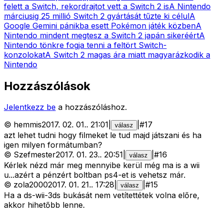
felett a Switch, rekordrajtot vett a Switch 2 is
A Nintendo
márciusig 25 millió Switch 2 gyártását tűzte ki célul
A
Google Gemini pánikba esett Pokémon játék közben
A
Nintendo mindent megtesz a Switch 2 japán sikeréért
A
Nintendo tönkre fogja tenni a feltört Switch-
konzolokat
A Switch 2 magas ára miatt magyarázkodik a
Nintendo
Hozzászólások
Jelentkezz be
a hozzászóláshoz.
©
hemmis
2017. 02. 01.
.
21:01
|
|
#
17
válasz
azt lehet tudni hogy filmeket le tud majd játszani és ha
igen milyen formátumban?
©
Szefmester
2017. 01. 23.
.
20:51
|
|
#
16
válasz
Kérlek nézd már meg mennyibe kerül még ma is a wii
u...azért a pénzért boltban ps4-et is vehetsz már.
©
zola2000
2017. 01. 21.
.
17:28
|
|
#
15
válasz
Ha a ds-wii-3ds bukását nem vetítettétek volna előre,
akkor hihetőbb lenne.