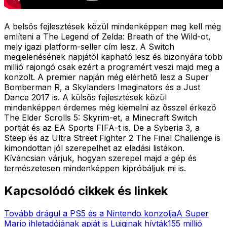
A belsős fejlesztések közül mindenképpen meg kell még
említeni a
The Legend of Zelda: Breath of the Wild
-ot,
mely igazi platform-seller cím lesz. A Switch
megjelenésének napjától kapható lesz és bizonyára több
millió rajongó csak ezért a programért veszi majd meg a
konzolt. A premier napján még elérhető lesz a
Super
Bomberman R
, a
Skylanders Imaginators
és a
Just
Dance 2017
is. A külsős fejlesztések közül
mindenképpen érdemes még kiemelni az ősszel érkező
The Elder Scrolls 5: Skyrim
-et, a
Minecraft
Switch
portját és az
EA Sports FIFA
-t is. De a
Syberia 3
, a
Steep
és az
Ultra Street Fighter 2 The Final Challenge
is
kimondottan jól szerepelhet az eladási listákon.
Kíváncsian várjuk, hogyan szerepel majd a gép és
természetesen mindenképpen kipróbáljuk mi is.
Kapcsolódó cikkek és linkek
Tovább drágul a PS5 és a Nintendo konzolja
A Super
Mario ihletadójának apját is Luiginak hívták
155 millió