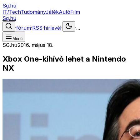
Sg.hu
IT/Tech
Tudomány
Játék
Autó
Film
Sg.hu
·
fórum
·
RSS
·
hírlevél
·
·
...
Menü
SG.hu
·
2016. május 18.
Xbox One-kihívó lehet a Nintendo
NX