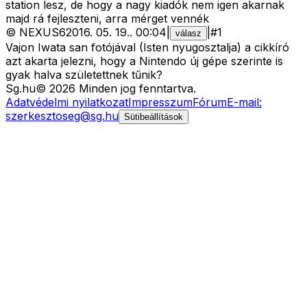
station lesz, de hogy a nagy kiadók nem igen akarnak
majd rá fejleszteni, arra mérget vennék
©
NEXUS6
2016. 05. 19.
.
00:04
|
|
#
1
válasz
Vajon Iwata san fotójával (Isten nyugosztalja) a cikkíró
azt akarta jelezni, hogy a Nintendo új gépe szerinte is
gyak halva születettnek tűnik?
Sg
.hu
©
2026
Minden jog fenntartva.
Adatvédelmi nyilatkozat
Impresszum
Fórum
E-mail:
szerkesztoseg@sg.hu
Sütibeállítások