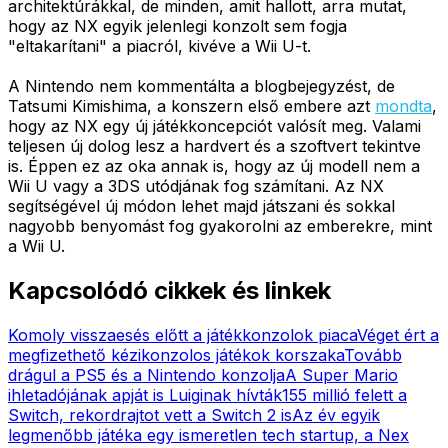
architektúrákkal, de minden, amit hallott, arra mutat,
hogy az NX egyik jelenlegi konzolt sem fogja
"eltakarítani" a piacról, kivéve a Wii U-t.
A Nintendo nem kommentálta a blogbejegyzést, de
Tatsumi Kimishima, a konszern első embere azt
mondta
,
hogy az NX egy új játékkoncepciót valósít meg. Valami
teljesen új dolog lesz a hardvert és a szoftvert tekintve
is. Éppen ez az oka annak is, hogy az új modell nem a
Wii U vagy a 3DS utódjának fog számítani. Az NX
segítségével új módon lehet majd játszani és sokkal
nagyobb benyomást fog gyakorolni az emberekre, mint
a Wii U.
Kapcsolódó cikkek és linkek
Komoly visszaesés előtt a játékkonzolok piaca
Véget ért a
megfizethető kézikonzolos játékok korszaka
Tovább
drágul a PS5 és a Nintendo konzolja
A Super Mario
ihletadójának apját is Luiginak hívták
155 millió felett a
Switch, rekordrajtot vett a Switch 2 is
Az év egyik
legmenőbb játéka egy ismeretlen tech startup, a Nex