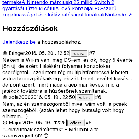
terméke
A Nintendo márciusig 25 millió Switch 2
gyártását tűzte ki célul
A jövő konzoljai PC-szerű
rugalmasságot és skálázhatóságot kínálnak
Nintendo
↗
Hozzászólások
Jelentkezz be
a hozzászóláshoz.
©
Etinger
2016. 05. 20.
.
12:52
|
|
#
7
válasz
Nekem is Wii-m van, meg DS-em, és ok, hogy 5 évente
jön új, de azért 1 játékért folyamat konzolokat
cserélgetni... szerintem rég multiplatformossá lehetett
volna tenni a játékaik egy részét. Lehet bevétel kiesés...
de pont azért, mert maga a gép már kevés, míg a
játékok továbbra is húzóerőnek számítanak.
©
zola2000
2016. 05. 19.
.
22:50
|
|
#
6
válasz
Nem, az én szemszögömből mivel wiim volt, a pcsek
szemszögéből. (aztán lehet hogy butaság volt hogy
elhittem... )
©
Major
2016. 05. 19.
.
12:25
|
|
#
5
válasz
"...elavultnak számítottak" - Mármint a te
szemszögedből? 😊