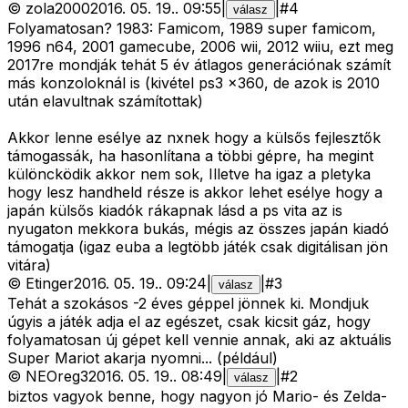
©
zola2000
2016. 05. 19.
.
09:55
|
|
#
4
válasz
Folyamatosan? 1983: Famicom, 1989 super famicom,
1996 n64, 2001 gamecube, 2006 wii, 2012 wiiu, ezt meg
2017re mondják tehát 5 év átlagos generációnak számít
más konzoloknál is (kivétel ps3 x360, de azok is 2010
után elavultnak számítottak)
Akkor lenne esélye az nxnek hogy a külsős fejlesztők
támogassák, ha hasonlítana a többi gépre, ha megint
különcködik akkor nem sok, Illetve ha igaz a pletyka
hogy lesz handheld része is akkor lehet esélye hogy a
japán külsős kiadók rákapnak lásd a ps vita az is
nyugaton mekkora bukás, mégis az összes japán kiadó
támogatja (igaz euba a legtöbb játék csak digitálisan jön
vitára)
©
Etinger
2016. 05. 19.
.
09:24
|
|
#
3
válasz
Tehát a szokásos -2 éves géppel jönnek ki. Mondjuk
úgyis a játék adja el az egészet, csak kicsit gáz, hogy
folyamatosan új gépet kell vennie annak, aki az aktuális
Super Mariot akarja nyomni... (például)
©
NEOreg3
2016. 05. 19.
.
08:49
|
|
#
2
válasz
biztos vagyok benne, hogy nagyon jó Mario- és Zelda-