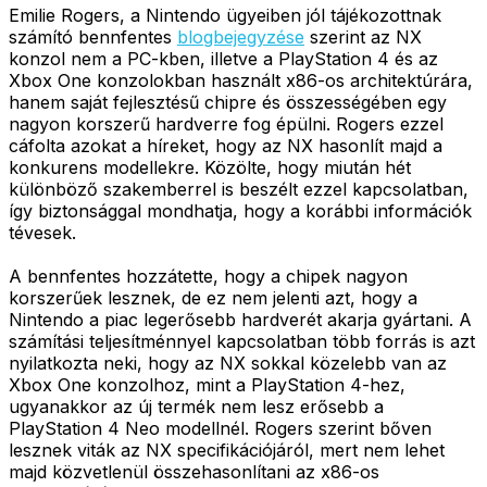
Emilie Rogers, a Nintendo ügyeiben jól tájékozottnak
számító bennfentes
blogbejegyzése
szerint az NX
konzol nem a PC-kben, illetve a PlayStation 4 és az
Xbox One konzolokban használt x86-os architektúrára,
hanem saját fejlesztésű chipre és összességében egy
nagyon korszerű hardverre fog épülni. Rogers ezzel
cáfolta azokat a híreket, hogy az NX hasonlít majd a
konkurens modellekre. Közölte, hogy miután hét
különböző szakemberrel is beszélt ezzel kapcsolatban,
így biztonsággal mondhatja, hogy a korábbi információk
tévesek.
A bennfentes hozzátette, hogy a chipek nagyon
korszerűek lesznek, de ez nem jelenti azt, hogy a
Nintendo a piac legerősebb hardverét akarja gyártani. A
számítási teljesítménnyel kapcsolatban több forrás is azt
nyilatkozta neki, hogy az NX sokkal közelebb van az
Xbox One konzolhoz, mint a PlayStation 4-hez,
ugyanakkor az új termék nem lesz erősebb a
PlayStation 4 Neo modellnél. Rogers szerint bőven
lesznek viták az NX specifikációjáról, mert nem lehet
majd közvetlenül összehasonlítani az x86-os