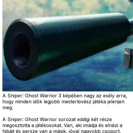
A Sniper: Ghost Warrior 3 képében nagy az esély arra,
hogy minden idők legjobb mesterlövész játéka jelenjen
meg.
A Sniper: Ghost Warrior sorozat eddigi két része
megosztotta a játékosokat. Van, aki imádja és elnézi a
hibáit és persze van a másik, jóval nagyobb csoport,