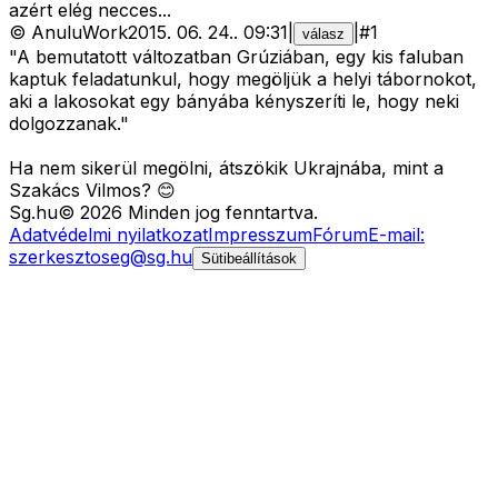
azért elég necces...
©
AnuluWork
2015. 06. 24.
.
09:31
|
|
#
1
válasz
"A bemutatott változatban Grúziában, egy kis faluban
kaptuk feladatunkul, hogy megöljük a helyi tábornokot,
aki a lakosokat egy bányába kényszeríti le, hogy neki
dolgozzanak."
Ha nem sikerül megölni, átszökik Ukrajnába, mint a
Szakács Vilmos? 😊
Sg
.hu
©
2026
Minden jog fenntartva.
Adatvédelmi nyilatkozat
Impresszum
Fórum
E-mail:
szerkesztoseg@sg.hu
Sütibeállítások