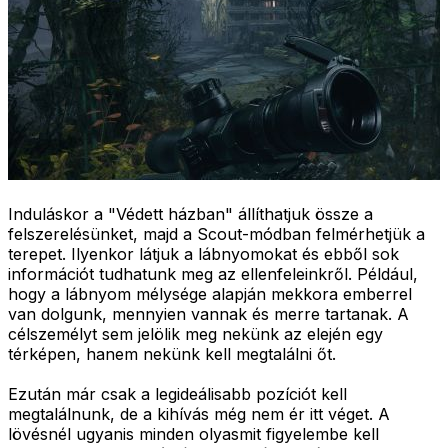
Induláskor a "Védett házban" állíthatjuk össze a
felszerelésünket, majd a Scout-módban felmérhetjük a
terepet. Ilyenkor látjuk a lábnyomokat és ebből sok
információt tudhatunk meg az ellenfeleinkről. Például,
hogy a lábnyom mélysége alapján mekkora emberrel
van dolgunk, mennyien vannak és merre tartanak. A
célszemélyt sem jelölik meg nekünk az elején egy
térképen, hanem nekünk kell megtalálni őt.
Ezután már csak a legideálisabb pozíciót kell
megtalálnunk, de a kihívás még nem ér itt véget. A
lövésnél ugyanis minden olyasmit figyelembe kell