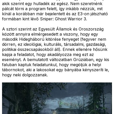
akik szerint egy hulladék az egész. Nem szeretnénk
pálcát törni a program felett, így inkább nézzük, mit
kínál a korábban már bejelentett és az E3-on játszható
formában kint lévő Sniper: Ghost Warrior 3.
A sztori szerint az Egyesült Államok és Oroszország
között annyira elmérgesedett a viszony, hogy egy
második Hidegháború kitörése fenyeget (fegyver nem
dörren, ez ideológiai, kulturális, társadalmi, gazdasági,
politikai összecsapásokból áll). Ennek ellenére hősünk
kapja a feladatot, hogy akadályozza meg ezt az
eseményt. A bemutatott változatban Grúziában, egy kis
faluban kaptuk feladatunkul, hogy megöljük a helyi
tábornokot, aki a lakosokat egy bányába kényszeríti le,
hogy neki dolgozzanak.