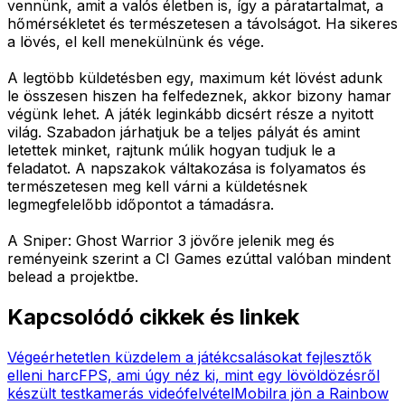
vennünk, amit a valós életben is, így a páratartalmat, a
hőmérsékletet és természetesen a távolságot. Ha sikeres
a lövés, el kell menekülnünk és vége.
A legtöbb küldetésben egy, maximum két lövést adunk
le összesen hiszen ha felfedeznek, akkor bizony hamar
végünk lehet. A játék leginkább dicsért része a nyitott
világ. Szabadon járhatjuk be a teljes pályát és amint
letettek minket, rajtunk múlik hogyan tudjuk le a
feladatot. A napszakok váltakozása is folyamatos és
természetesen meg kell várni a küldetésnek
legmegfelelőbb időpontot a támadásra.
A Sniper: Ghost Warrior 3 jövőre jelenik meg és
reményeink szerint a CI Games ezúttal valóban mindent
belead a projektbe.
Kapcsolódó cikkek és linkek
Végeérhetetlen küzdelem a játékcsalásokat fejlesztők
elleni harc
FPS, ami úgy néz ki, mint egy lövöldözésről
készült testkamerás videófelvétel
Mobilra jön a Rainbow