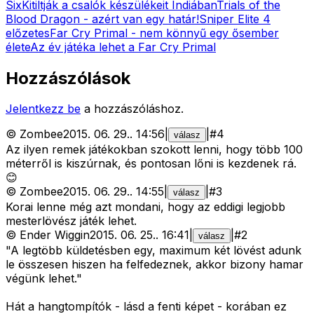
Six
Kitiltják a csalók készülékeit Indiában
Trials of the
Blood Dragon - azért van egy határ!
Sniper Elite 4
előzetes
Far Cry Primal - nem könnyű egy ősember
élete
Az év játéka lehet a Far Cry Primal
Hozzászólások
Jelentkezz be
a hozzászóláshoz.
©
Zombee
2015. 06. 29.
.
14:56
|
|
#
4
válasz
Az ilyen remek játékokban szokott lenni, hogy több 100
méterről is kiszúrnak, és pontosan lőni is kezdenek rá.
😊
©
Zombee
2015. 06. 29.
.
14:55
|
|
#
3
válasz
Korai lenne még azt mondani, hogy az eddigi legjobb
mesterlövész játék lehet.
©
Ender Wiggin
2015. 06. 25.
.
16:41
|
|
#
2
válasz
"A legtöbb küldetésben egy, maximum két lövést adunk
le összesen hiszen ha felfedeznek, akkor bizony hamar
végünk lehet."
Hát a hangtompítók - lásd a fenti képet - korában ez