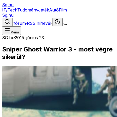
Sg.hu
IT/Tech
Tudomány
Játék
Autó
Film
Sg.hu
·
fórum
·
RSS
·
hírlevél
·
·
...
Menü
SG.hu
·
2015. június 23.
Sniper Ghost Warrior 3 - most végre
sikerül?