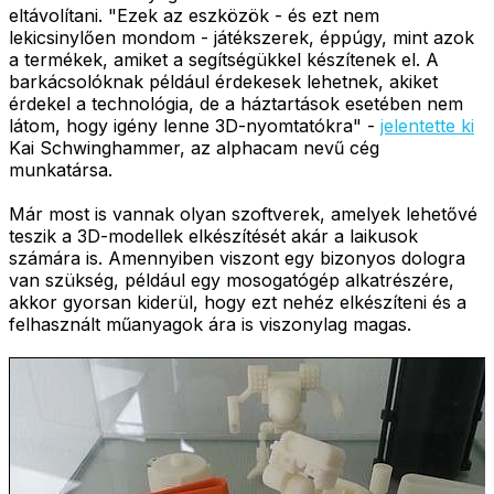
eltávolítani. "Ezek az eszközök - és ezt nem
lekicsinylően mondom - játékszerek, éppúgy, mint azok
a termékek, amiket a segítségükkel készítenek el. A
barkácsolóknak például érdekesek lehetnek, akiket
érdekel a technológia, de a háztartások esetében nem
látom, hogy igény lenne 3D-nyomtatókra" -
jelentette ki
Kai Schwinghammer, az alphacam nevű cég
munkatársa.
Már most is vannak olyan szoftverek, amelyek lehetővé
teszik a 3D-modellek elkészítését akár a laikusok
számára is. Amennyiben viszont egy bizonyos dologra
van szükség, például egy mosogatógép alkatrészére,
akkor gyorsan kiderül, hogy ezt nehéz elkészíteni és a
felhasznált műanyagok ára is viszonylag magas.