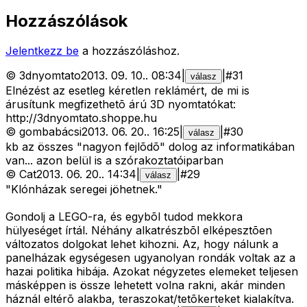
Hozzászólások
Jelentkezz be
a hozzászóláshoz.
©
3dnyomtato
2013. 09. 10.
.
08:34
|
|
#
31
válasz
Elnézést az esetleg kéretlen reklámért, de mi is
árusítunk megfizethetõ árú 3D nyomtatókat:
http://3dnyomtato.shoppe.hu
©
gombabácsi
2013. 06. 20.
.
16:25
|
|
#
30
válasz
kb az összes "nagyon fejlõdõ" dolog az informatikában
van... azon belül is a szórakoztatóiparban
©
Cat
2013. 06. 20.
.
14:34
|
|
#
29
válasz
"Klónházak seregei jöhetnek."
Gondolj a LEGO-ra, és egybõl tudod mekkora
hülyeséget írtál. Néhány alkatrészbõl elképesztõen
változatos dolgokat lehet kihozni. Az, hogy nálunk a
panelházak egységesen ugyanolyan rondák voltak az a
hazai politika hibája. Azokat négyzetes elemeket teljesen
másképpen is össze lehetett volna rakni, akár minden
háznál eltérõ alakba, teraszokat/tetõkerteket kialakítva.