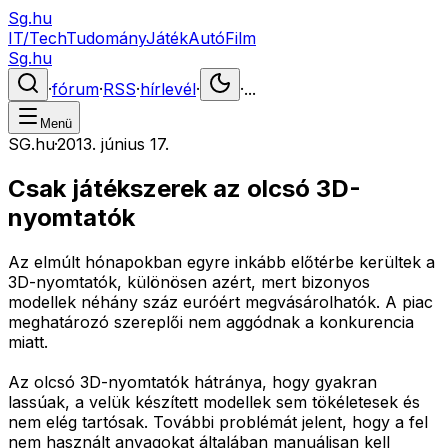
Sg.hu
IT/Tech
Tudomány
Játék
Autó
Film
Sg.hu
·
fórum
·
RSS
·
hírlevél
·
·
...
Menü
SG.hu
·
2013. június 17.
Csak játékszerek az olcsó 3D-
nyomtatók
Az elmúlt hónapokban egyre inkább előtérbe kerültek a
3D-nyomtatók, különösen azért, mert bizonyos
modellek néhány száz euróért megvásárolhatók. A piac
meghatározó szereplői nem aggódnak a konkurencia
miatt.
Az olcsó 3D-nyomtatók hátránya, hogy gyakran
lassúak, a velük készített modellek sem tökéletesek és
nem elég tartósak. További problémát jelent, hogy a fel
nem használt anyagokat általában manuálisan kell