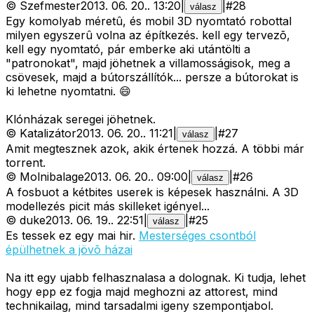
©
Szefmester
2013. 06. 20.
.
13:20
|
|
#
28
válasz
Egy komolyab méretû, és mobil 3D nyomtató robottal
milyen egyszerû volna az építkezés. kell egy tervezõ,
kell egy nyomtató, pár emberke aki utántölti a
"patronokat", majd jöhetnek a villamosságisok, meg a
csövesek, majd a bútorszállítók... persze a bútorokat is
ki lehetne nyomtatni. 😄
Klónházak seregei jöhetnek.
©
Katalizátor
2013. 06. 20.
.
11:21
|
|
#
27
válasz
Amit megtesznek azok, akik értenek hozzá. A többi már
torrent.
©
Molnibalage
2013. 06. 20.
.
09:00
|
|
#
26
válasz
A fosbuot a kétbites userek is képesek használni. A 3D
modellezés picit más skilleket igényel...
©
duke
2013. 06. 19.
.
22:51
|
|
#
25
válasz
Es tessek ez egy mai hir.
Mesterséges csontból
épülhetnek a jövõ házai
Na itt egy ujabb felhasznalasa a dolognak. Ki tudja, lehet
hogy epp ez fogja majd meghozni az attorest, mind
technikailag, mind tarsadalmi igeny szempontjabol.