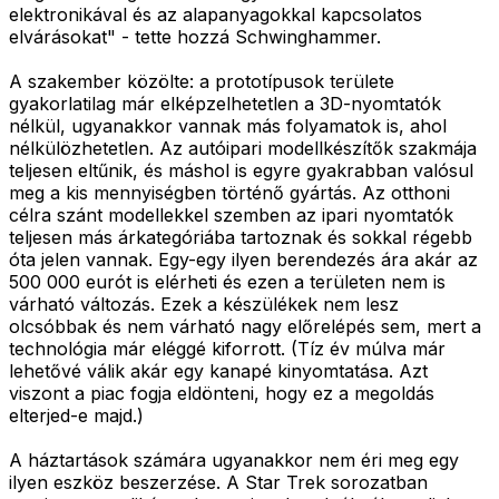
elektronikával és az alapanyagokkal kapcsolatos
elvárásokat" - tette hozzá Schwinghammer.
A szakember közölte: a prototípusok területe
gyakorlatilag már elképzelhetetlen a 3D-nyomtatók
nélkül, ugyanakkor vannak más folyamatok is, ahol
nélkülözhetetlen. Az autóipari modellkészítők szakmája
teljesen eltűnik, és máshol is egyre gyakrabban valósul
meg a kis mennyiségben történő gyártás. Az otthoni
célra szánt modellekkel szemben az ipari nyomtatók
teljesen más árkategóriába tartoznak és sokkal régebb
óta jelen vannak. Egy-egy ilyen berendezés ára akár az
500 000 eurót is elérheti és ezen a területen nem is
várható változás. Ezek a készülékek nem lesz
olcsóbbak és nem várható nagy előrelépés sem, mert a
technológia már eléggé kiforrott. (Tíz év múlva már
lehetővé válik akár egy kanapé kinyomtatása. Azt
viszont a piac fogja eldönteni, hogy ez a megoldás
elterjed-e majd.)
A háztartások számára ugyanakkor nem éri meg egy
ilyen eszköz beszerzése. A Star Trek sorozatban