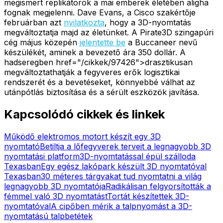
megismert replikátorok a mai emberek életében aligha
fognak megjelenni. Dave Evans, a Cisco szakértője
februárban azt
nyilatkozta
, hogy a 3D-nyomtatás
megváltoztatja majd az életünket. A Pirate3D szingapúri
cég május közepén
jelentette be
a Buccaneer nevű
készülékét, aminek a bevezető ára 350 dollár. A
hadseregben href="/cikkek/97426">drasztikusan
megváltoztathatják a fegyveres erők logisztikai
rendszerét és a bevetéseket, könnyebbé válhat az
utánpótlás biztosítása és a sérült eszközök javítása.
Kapcsolódó cikkek és linkek
Működő elektromos motort készít egy 3D
nyomtató
Betiltja a lőfegyverek terveit a legnagyobb 3D
nyomtatási platform
3D-nyomtatással épül szálloda
Texasban
Egy egész lakópark készült 3D nyomtatóval
Texasban
30 méteres tárgyakat tud nyomtatni a világ
legnagyobb 3D nyomtatója
Radikálisan felgyorsították a
fémmel való 3D nyomtatást
Tortát készítettek 3D-
nyomtatóval
A cipőben mérik a talpnyomást a 3D-
nyomtatású talpbetétek