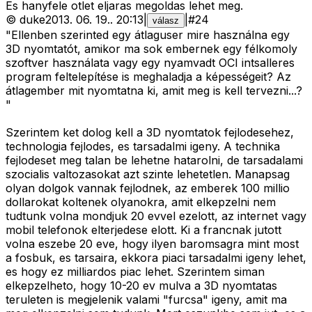
Es hanyfele otlet eljaras megoldas lehet meg.
©
duke
2013. 06. 19.
.
20:13
|
|
#
24
válasz
"Ellenben szerinted egy átlaguser mire használna egy
3D nyomtatót, amikor ma sok embernek egy félkomoly
szoftver használata vagy egy nyamvadt OCI intsalleres
program feltelepítése is meghaladja a képességeit? Az
átlagember mit nyomtatna ki, amit meg is kell tervezni...?
"
Szerintem ket dolog kell a 3D nyomtatok fejlodesehez,
technologia fejlodes, es tarsadalmi igeny. A technika
fejlodeset meg talan be lehetne hatarolni, de tarsadalami
szocialis valtozasokat azt szinte lehetetlen. Manapsag
olyan dolgok vannak fejlodnek, az emberek 100 millio
dollarokat koltenek olyanokra, amit elkepzelni nem
tudtunk volna mondjuk 20 evvel ezelott, az internet vagy
mobil telefonok elterjedese elott. Ki a francnak jutott
volna eszebe 20 eve, hogy ilyen baromsagra mint most
a fosbuk, es tarsaira, ekkora piaci tarsadalmi igeny lehet,
es hogy ez milliardos piac lehet. Szerintem siman
elkepzelheto, hogy 10-20 ev mulva a 3D nyomtatas
teruleten is megjelenik valami "furcsa" igeny, amit ma