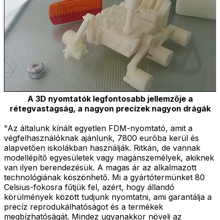
A 3D nyomtatók legfontosabb jellemzője a
rétegvastagság, a nagyon precízek nagyon drágák
"Az általunk kínált egyetlen FDM-nyomtató, amit a
végfelhasználóknak ajánlunk, 7800 euróba kerül és
alapvetően iskolákban használják. Ritkán, de vannak
modellépítő egyesületek vagy magánszemélyek, akiknek
van ilyen berendezésük. A magas ár az alkalmazott
technológiának köszönhető. Mi a gyártótermünket 80
Celsius-fokosra fűtjük fel, azért, hogy állandó
körülmények között tudjunk nyomtatni, ami garantálja a
precíz reprodukálhatóságot és a termékek
megbízhatóságát. Mindez ugyanakkor növeli az