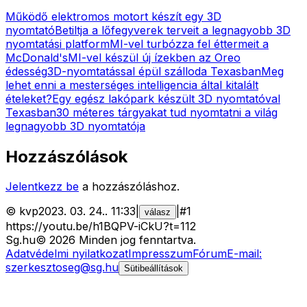
Működő elektromos motort készít egy 3D
nyomtató
Betiltja a lőfegyverek terveit a legnagyobb 3D
nyomtatási platform
MI-vel turbózza fel éttermeit a
McDonald's
MI-vel készül új ízekben az Oreo
édesség
3D-nyomtatással épül szálloda Texasban
Meg
lehet enni a mesterséges intelligencia által kitalált
ételeket?
Egy egész lakópark készült 3D nyomtatóval
Texasban
30 méteres tárgyakat tud nyomtatni a világ
legnagyobb 3D nyomtatója
Hozzászólások
Jelentkezz be
a hozzászóláshoz.
©
kvp
2023. 03. 24.
.
11:33
|
|
#
1
válasz
https://youtu.be/h1BQPV-iCkU?t=112
Sg
.hu
©
2026
Minden jog fenntartva.
Adatvédelmi nyilatkozat
Impresszum
Fórum
E-mail:
szerkesztoseg@sg.hu
Sütibeállítások