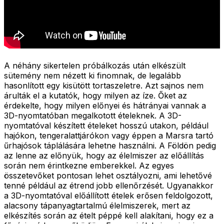
A néhány sikertelen próbálkozás után elkészült
sütemény nem nézett ki finomnak, de legalább
hasonlított egy kisütött tortaszeletre. Azt sajnos nem
árulták el a kutatók, hogy milyen az íze. Őket az
érdekelte, hogy milyen előnyei és hátrányai vannak a
3D-nyomtatóban megalkotott ételeknek. A 3D-
nyomtatóval készített ételeket hosszú utakon, például
hajókon, tengeralattjárókon vagy éppen a Marsra tartó
űrhajósok táplálására lehetne használni. A Földön pedig
az lenne az előnyük, hogy az élelmiszer az előállítás
során nem érintkezne emberekkel. Az egyes
összetevőket pontosan lehet osztályozni, ami lehetővé
tenné például az étrend jobb ellenőrzését. Ugyanakkor
a 3D-nyomtatóval előállított ételek erősen feldolgozott,
alacsony tápanyagtartalmú élelmiszerek, mert az
elkészítés során az ételt péppé kell alakítani, hogy ez a