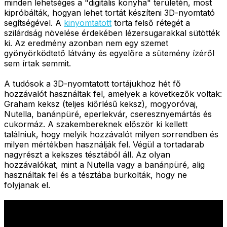
minden lehetséges a "digitális konyha" területén, most
kipróbálták, hogyan lehet tortát készíteni 3D-nyomtató
segítségével. A
kinyomtatott
torta felső rétegét a
szilárdság növelése érdekében lézersugarakkal sütötték
ki. Az eredmény azonban nem egy szemet
gyönyörködtető látvány és egyelőre a sütemény ízéről
sem írtak semmit.
A tudósok a 3D-nyomtatott tortájukhoz hét fő
hozzávalót használtak fel, amelyek a következők voltak:
Graham keksz (teljes kiőrlésű keksz), mogyoróvaj,
Nutella, banánpüré, eperlekvár, cseresznyemártás és
cukormáz. A szakembereknek először ki kellett
találniuk, hogy melyik hozzávalót milyen sorrendben és
milyen mértékben használják fel. Végül a tortadarab
nagyrészt a kekszes tésztából áll. Az olyan
hozzávalókat, mint a Nutella vagy a banánpüré, alig
használtak fel és a tésztába burkolták, hogy ne
folyjanak el.