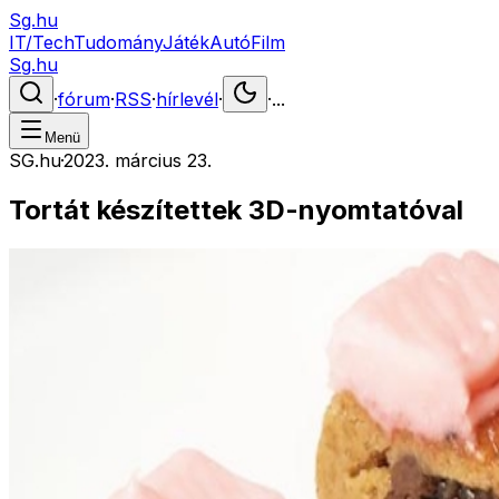
Sg.hu
IT/Tech
Tudomány
Játék
Autó
Film
Sg.hu
·
fórum
·
RSS
·
hírlevél
·
·
...
Menü
SG.hu
·
2023. március 23.
Tortát készítettek 3D-nyomtatóval