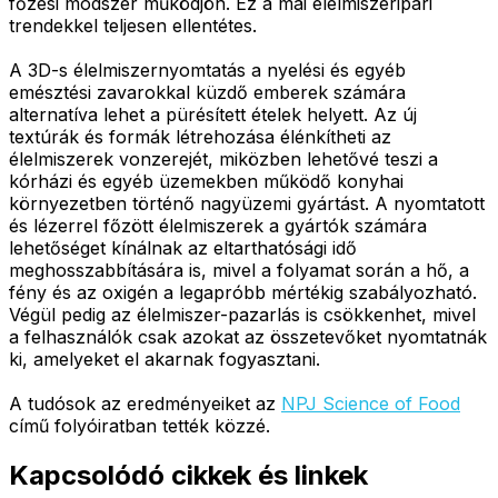
főzési módszer működjön. Ez a mai élelmiszeripari
trendekkel teljesen ellentétes.
A 3D-s élelmiszernyomtatás a nyelési és egyéb
emésztési zavarokkal küzdő emberek számára
alternatíva lehet a pürésített ételek helyett. Az új
textúrák és formák létrehozása élénkítheti az
élelmiszerek vonzerejét, miközben lehetővé teszi a
kórházi és egyéb üzemekben működő konyhai
környezetben történő nagyüzemi gyártást. A nyomtatott
és lézerrel főzött élelmiszerek a gyártók számára
lehetőséget kínálnak az eltarthatósági idő
meghosszabbítására is, mivel a folyamat során a hő, a
fény és az oxigén a legapróbb mértékig szabályozható.
Végül pedig az élelmiszer-pazarlás is csökkenhet, mivel
a felhasználók csak azokat az összetevőket nyomtatnák
ki, amelyeket el akarnak fogyasztani.
A tudósok az eredményeiket az
NPJ Science of Food
című folyóiratban tették közzé.
Kapcsolódó cikkek és linkek