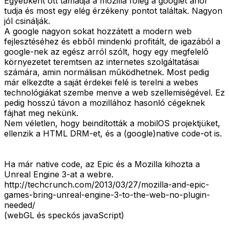
Egyébként ott támadja a mozilla fõleg a googlet ahol
tudja és most egy elég érzékeny pontot találtak. Nagyon
jól csinálják.
A google nagyon sokat hozzátett a modern web
fejlesztéséhez és ebbõl mindenki profitált, de igazából a
google-nek az egész arról szólt, hogy egy megfelelõ
környezetet teremtsen az internetes szolgáltatásai
számára, amin normálisan mûködhetnek. Most pedig
már elkezdte a saját érdekei felé is terelni a webes
technológiákat szembe menve a web szellemiségével. Ez
pedig hosszú távon a mozillához hasonló cégeknek
fájhat meg nekünk.
Nem véletlen, hogy beindították a mobilOS projektjüket,
ellenzik a HTML DRM-et, és a (google)native code-ot is.
Ha már native code, az Epic és a Mozilla kihozta a
Unreal Engine 3-at a webre.
http://techcrunch.com/2013/03/27/mozilla-and-epic-
games-bring-unreal-engine-3-to-the-web-no-plugin-
needed/
(webGL és speckós javaScript)