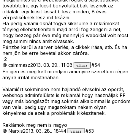
továbbtolni, egy kicsit bonyolultabbak lesznek az
oldalak, egy kicsit lassabb lesz minden, 8 éves
vérpistikéknek lesz mit fikázni.
Ha pedig valami oknál fogva sikerülne a reklámokat
tényleg ellehetetleníteni majd arról fog zengeni a net,
hogy bezzeg pár éve még mennyi jó weboldal volt most
meg semmi nincs amit olvassak.
Pénzbe kerül a server bérlés, a cikkek írása, stb. És ha
nem jön be erre bevétel akkor záróra.
-
2
©
csimmasz
2013. 03. 29.
.
11:08
|
|
#
54
válasz
Én igen és meg kell mondjam amenyire szerettem régen
anyira irritál mostanában.
Valamiért sokminden nem hajlandó elviselni az operát,
webshop adminfelülete is reklamál hogy használjak FF
vagy más böngészõt meg sokmás alkalommal is gondom
van vele, pedig ugy megszoktam nekem olyan
kényelmes de ezek a problémák kikészítenek.
Reklámok meg nem is nagyo
©
Narxis
2013. 03. 28.
.
18:44
|
|
#
53
válasz