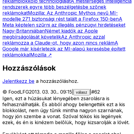
reklámblokkoló technológiáját
A mesterséges intelligencia
rendszerek egyre több beszélgetésbe szőnek
reklámokat
Mozilla: Az Anthropic Mythos nevű MI-
modellje 271 biztonsági rést talált a Firefox 150-ben
A
Meta képtelen szűrni az illegális pénzügyi hirdetéseket
Nagy-Britanniában
Német kiadók az Apple
megbírságolását követelik
Az Anthropic azzal
reklámozza a Claude-ot, hogy azon nincs reklám
A
Google már kísérletezik az MI-alapú keresésbe épített
reklámokkal
Mozilla
↗
Hozzászólások
Jelentkezz be
a hozzászóláshoz.
©
FoodLFG
2013. 03. 30.
.
09:15
|
|
#
62
válasz
Igen, ezt a húzásukat lényegében zsarolásra is
felhasználhatják. És abból ahogy belengették ezt a kis
blokkolást, nem úgy tûnik mintha nagyon szarnának,
hogy jön szembe a vonat. Szóval tökös kis legények
ezek, és én is kinézem belõlük, hogy kizsarolják a lóvét.