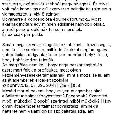
szerverre, azóta saját zsebbõl megy az egész. És mivel
volt még kapacitás az új szerveren beindította rajta ezt a
vidmegosztót is. vid48 szintén.
Ugyanerre a koncepcióra épülnek fórumok... Most
akarnak indítani egy minden eddiginél nagyobb oldalt,
aminél pénz problémák fel sem merültek.
És ez csak pár példa.
Simán megszervezik magukat az internetes közösségek,
nem kell ide senki sem millió dollárokkal megtámogatva
(jutub tipikusan így alakította ki a monopol helyzetét...),
hogy bábáskodjon felettük.
Az meg fõleg nem kell, hogy nagy beszariságból és
azért mert féltik a profitjukat, most olyan
kezdeményezéseket támadjanak, mint a mozziláé is, ami
az átlagemberek érdekeit szolgálja.
©
bunny
2013. 03. 29.
.
20:41
|
|
#
58
válasz
Meséld már el nekem, hogy milyen átlagember által
elõállított tartalmat fogyasztasz? Facebook? Szerinted
mibõl mûködik? Blogok? szerinted mibõl mûködik? Hány
olyan átlagember tartalmat fogyasztasz, aminek a
hátterét nem valami olyan szolgáltatás adja, ami