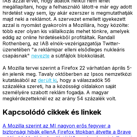
IAB azzal érvel, hogy adatok nélkül nem lehet
megállapítani, hogy a felhasználó látott-e már egy adott
hirdetést vagy sem, így akár ezerszer is megmutathatják
majd neki a reklámot. A szervezet emellett igyekezett
azzal is nyomást gyakorolni a Mozillára, hogy közölte:
több ezer olyan kis vállalkozás mehet tönkre, amelyek
eddig az online hirdetésekből profitáltak. Randall
Rothenberg, az IAB elnök-vezérigazgatója Twitter-
üzenetében "a reklámipar elleni elsődleges nukleáris
csapásnak"
nevezte
a sütifájlok blokkolását.
A Mozilla tervei szerint a Firefox 22 várhatóan április 5-
én jelenik meg. Tavaly októberben az Ipsos nemzetközi
kutatásából az
derült ki
, hogy a válaszadók 56
százaléka szereti, ha a közösségi oldalakon saját
személyére szabott reklám fogadja. A magyar
megkérdezetteknél ez az arány 54 százalék volt.
Kapcsolódó cikkek és linkek
A Mozilla szerint az MI nagyon erős fegyver a
biztonsági hibák ellen
A Firefox titokban átvette a Brave