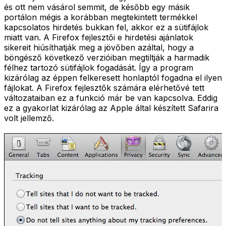
és ott nem vásárol semmit, de később egy másik
portálon mégis a korábban megtekintett termékkel
kapcsolatos hirdetés bukkan fel, akkor ez a sütifájlok
miatt van. A Firefox fejlesztői e hirdetési ajánlatok
sikereit hiúsíthatják meg a jövőben azáltal, hogy a
böngésző következő verzióiban megtiltják a harmadik
félhez tartozó sütifájlok fogadását. Így a program
kizárólag az éppen felkeresett honlaptól fogadna el ilyen
fájlokat. A Firefox fejlesztők számára elérhetővé tett
változataiban ez a funkció már be van kapcsolva. Eddig
ez a gyakorlat kizárólag az Apple által készített Safarira
volt jellemző.