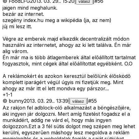
©
FoodLFG
2013. 03. 29.
.
15:20
|
|
#
56
válasz
jaigen mind meghalunk.
bezár az internet.
szegény index.hu meg a wikipédia (ja, az nem)
júj mi lesz itt.
Végre az emberek majd elkezdik decentralizált módon
használni az internetet, ahogy az ki lett találva. Én már
alig várom.
Én már ma is több átlagemberek által elõállított tartalmat
fogyasztok, mint cégek által elõállítottat egyébként. O.O
A reklámokért és azokon keresztül belõlünk élõsködõ
komplett iparágért végül úgyis mi fizetjük meg. Mint
ahogy az már itt el lett mondva egy párszor...
+
1
-
1
©
bunny
2013. 03. 29.
.
13:39
|
|
#
55
válasz
Az rakjon fel adblock-oló alkalmazást a böngészõjére,
aki ingyen jár dolgozni. Mert amíg fizetést fogadsz el a
munkádért, addig ne várd el, hogy más ingyen
dolgozzon.Ezt a 3 fél sütis dolgot meg szépen meg lehet
kerülni, egyszerûen máshogy lesz megoldva a reklám
megjelenítés és a weboldalak fogják a saját sütijüket