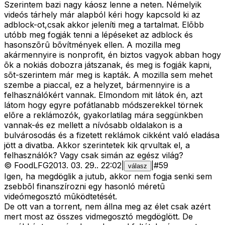
Szerintem bazi nagy káosz lenne a neten. Némelyik
videós tárhely már alapból kéri hogy kapcsold ki az
adblock-ot,csak akkor jeleníti meg a tartalmat. Elõbb
utóbb meg fogják tenni a lépéseket az adblock és
hasonszõrû bõvítmények ellen. A mozilla meg
akármennyire is nonprofit, én biztos vagyok abban hogy
õk a nokiás dobozra játszanak, és meg is fogják kapni,
sõt-szerintem már meg is kapták. A mozilla sem mehet
szembe a piaccal, ez a helyzet, bármennyire is a
felhasználókért vannak. Elmondom mit látok én, azt
látom hogy egyre pofátlanabb módszerekkel törnek
elõre a reklámozók, gyakorlatilag mára seggünkben
vannak-és ez mellett a nívósabb oldalakon is a
bulvárosodás és a fizetett reklámok cikként való eladása
jött a divatba. Akkor szerintetek kik qrvultak el, a
felhasználók? Vagy csak simán az egész világ?
©
FoodLFG
2013. 03. 29.
.
22:02
|
|
#
59
válasz
Igen, ha megdöglik a jutub, akkor nem fogja senki sem
zsebbõl finanszírozni egy hasonló méretû
videómegosztó mûködtetését.
De ott van a torrent, nem állna meg az élet csak azért
mert most az összes vidmegosztó megdöglött. De