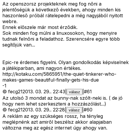
Az openszorsz projekteknek meg fog nõni a
jelentõségük a következõ években, ahogy minden kis
haszonlesõ próbál rátelepedni a még nagyjából nyitott
webre.
Ennek elõszele már most érzõdik.
Sok minden fog múlni a linuxosokon, hogy menyire
tudnak felnõni a feladathoz. Szerencsére egyre több
segítõjük van...
Epic-re érdemes figyelni. Olyan gondolkodás képviselnek
a játékiparban, ami nagyon értékes.
http://kotaku.com/5865951/the-quiet-tinkerer-who-
makes-games-beautiful-finally-gets-his-due
-
1
©
fecg21
2013. 03. 29.
.
22:43
|
|
#
61
válasz
Az utolsó 3 mondat az bunny-nak szólt-neki is. ( de jó
hogy nem lehet szerkeszteni a hozzászólást...)
©
fecg21
2013. 03. 29.
.
22:28
|
|
#
60
válasz
A reklám az egy szükséges rossz, ha tényleg
meglépnénk azt amirõl beszélsz akkor alapjaiban
változna meg az egész internet úgy ahogy van.