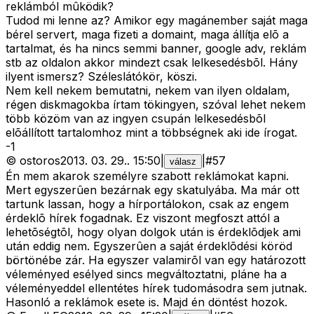
reklámból mûködik?
Tudod mi lenne az? Amikor egy magánember saját maga
bérel servert, maga fizeti a domaint, maga állítja elõ a
tartalmat, és ha nincs semmi banner, google adv, reklám
stb az oldalon akkor mindezt csak lelkesedésbõl. Hány
ilyent ismersz? Széleslátókör, köszi.
Nem kell nekem bemutatni, nekem van ilyen oldalam,
régen diskmagokba írtam tökingyen, szóval lehet nekem
több közöm van az ingyen csupán lelkesedésbõl
elõállított tartalomhoz mint a többségnek aki ide írogat.
-
1
©
ostoros
2013. 03. 29.
.
15:50
|
|
#
57
válasz
Én mem akarok személyre szabott reklámokat kapni.
Mert egyszerûen bezárnak egy skatulyába. Ma már ott
tartunk lassan, hogy a hírportálokon, csak az engem
érdeklõ hírek fogadnak. Ez viszont megfoszt attól a
lehetõségtõl, hogy olyan dolgok után is érdeklõdjek ami
után eddig nem. Egyszerûen a saját érdeklõdési köröd
börtönébe zár. Ha egyszer valamirõl van egy határozott
véleményed esélyed sincs megváltoztatni, pláne ha a
véleményeddel ellentétes hírek tudomásodra sem jutnak.
Hasonló a reklámok esete is. Majd én döntést hozok.