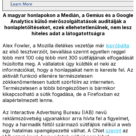
A magyar honlapokon a Medián, a Gemius és a Google
Analytics külső mérőszolgáltatások auditálják a
honlapletöltéseket, ezek ellehetetlenülnek, nem lesz
hiteles adat a látogatottságra
Alex Fowler, a Mozilla illetékes vezetője már
kipróbálta
az első tesztverziót, bevallása szerint egyetlen reggel
több mint 100 cég több mint 300 sütifájljának elfogadását
hiúsította meg. A vállalatok úgy küldték el neki az
információkat, hogy a honlapjaikat nem is kereste fel. Az
aktivált funkció ellenére természetesen
zökkenőmentesen tudott szörfölni az interneten.
Természetesen a többi böngészőben is bármikor
kikapcsolható a sütik fogadása, de a Firefoxban ez
alapértelmezett lenne.
Az Interactive Advertising Bureau (IAB) nevű
reklámszövetség ugyanakkor arra hívta fel a figyelmet,
hogy a harmadik féltől származó sütifájlok nélkül a web
egy hatalmas spamgépezetté válhat. A CNet
szerint
az