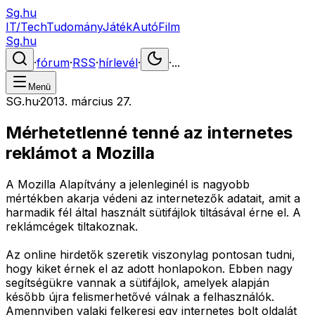
Sg.hu
IT/Tech
Tudomány
Játék
Autó
Film
Sg.hu
·
fórum
·
RSS
·
hírlevél
·
·
...
Menü
SG.hu
·
2013. március 27.
Mérhetetlenné tenné az internetes
reklámot a Mozilla
A Mozilla Alapítvány a jelenleginél is nagyobb
mértékben akarja védeni az internetezők adatait, amit a
harmadik fél által használt sütifájlok tiltásával érne el. A
reklámcégek tiltakoznak.
Az online hirdetők szeretik viszonylag pontosan tudni,
hogy kiket érnek el az adott honlapokon. Ebben nagy
segítségükre vannak a sütifájlok, amelyek alapján
később újra felismerhetővé válnak a felhasználók.
Amennyiben valaki felkeresi egy internetes bolt oldalát