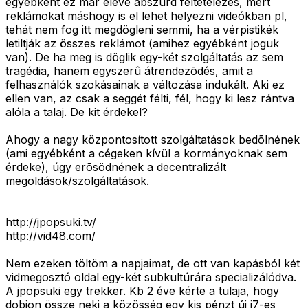
egyébként ez már eleve abszurd feltételezés, mert
reklámokat máshogy is el lehet helyezni videókban pl,
tehát nem fog itt megdögleni semmi, ha a vérpistikék
letiltják az összes reklámot (amihez egyébként joguk
van). De ha meg is döglik egy-két szolgáltatás az sem
tragédia, hanem egyszerû átrendezõdés, amit a
felhasználók szokásainak a változása indukált. Aki ez
ellen van, az csak a seggét félti, fél, hogy ki lesz rántva
alóla a talaj. De kit érdekel?
Ahogy a nagy központosított szolgáltatások bedõlnének
(ami egyébként a cégeken kívül a kormányoknak sem
érdeke), úgy erõsödnének a decentralizált
megoldások/szolgáltatások.
http://jpopsuki.tv/
http://vid48.com/
Nem ezeken töltöm a napjaimat, de ott van kapásból két
vidmegosztó oldal egy-két subkultúrára specializálódva.
A jpopsuki egy trekker. Kb 2 éve kérte a tulaja, hogy
dobjon össze neki a közösség egy kis pénzt új i7-es