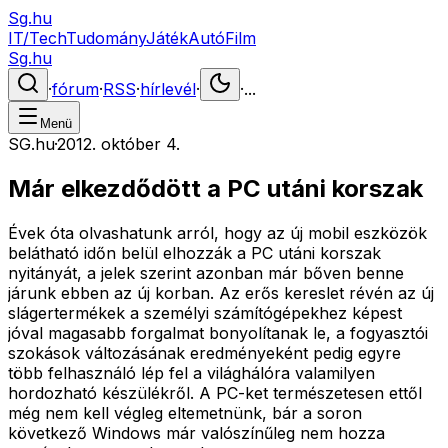
Sg.hu
IT/Tech
Tudomány
Játék
Autó
Film
Sg.hu
·
fórum
·
RSS
·
hírlevél
·
·
...
Menü
SG.hu
·
2012. október 4.
Már elkezdődött a PC utáni korszak
Évek óta olvashatunk arról, hogy az új mobil eszközök
belátható időn belül elhozzák a PC utáni korszak
nyitányát, a jelek szerint azonban már bőven benne
járunk ebben az új korban. Az erős kereslet révén az új
slágertermékek a személyi számítógépekhez képest
jóval magasabb forgalmat bonyolítanak le, a fogyasztói
szokások változásának eredményeként pedig egyre
több felhasználó lép fel a világhálóra valamilyen
hordozható készülékről. A PC-ket természetesen ettől
még nem kell végleg eltemetnünk, bár a soron
következő Windows már valószínűleg nem hozza