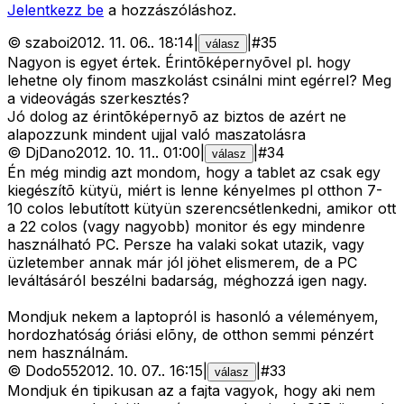
Jelentkezz be
a hozzászóláshoz.
©
szaboi
2012. 11. 06.
.
18:14
|
|
#
35
válasz
Nagyon is egyet értek. Érintõképernyõvel pl. hogy
lehetne oly finom maszkolást csinálni mint egérrel? Meg
a videovágás szerkesztés?
Jó dolog az érintõképernyõ az biztos de azért ne
alapozzunk mindent ujjal való maszatolásra
©
DjDano
2012. 10. 11.
.
01:00
|
|
#
34
válasz
Én még mindig azt mondom, hogy a tablet az csak egy
kiegészítõ kütyü, miért is lenne kényelmes pl otthon 7-
10 colos lebutított kütyün szerencsétlenkedni, amikor ott
a 22 colos (vagy nagyobb) monitor és egy mindenre
használható PC. Persze ha valaki sokat utazik, vagy
üzletember annak már jól jöhet elismerem, de a PC
leváltásáról beszélni badarság, méghozzá igen nagy.
Mondjuk nekem a laptopról is hasonló a véleményem,
hordozhatóság óriási elõny, de otthon semmi pénzért
nem használnám.
©
Dodo55
2012. 10. 07.
.
16:15
|
|
#
33
válasz
Mondjuk én tipikusan az a fajta vagyok, hogy aki nem