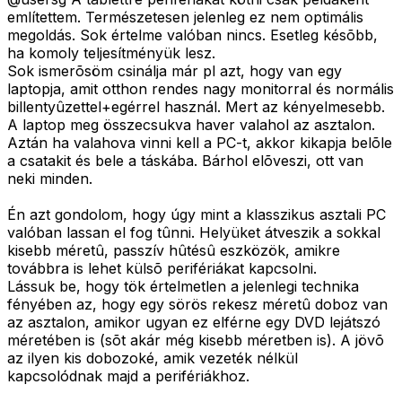
említettem. Természetesen jelenleg ez nem optimális
megoldás. Sok értelme valóban nincs. Esetleg késõbb,
ha komoly teljesítményük lesz.
Sok ismerõsöm csinálja már pl azt, hogy van egy
laptopja, amit otthon rendes nagy monitorral és normális
billentyûzettel+egérrel használ. Mert az kényelmesebb.
A laptop meg összecsukva haver valahol az asztalon.
Aztán ha valahova vinni kell a PC-t, akkor kikapja belõle
a csatakit és bele a táskába. Bárhol elõveszi, ott van
neki minden.
Én azt gondolom, hogy úgy mint a klasszikus asztali PC
valóban lassan el fog tûnni. Helyüket átveszik a sokkal
kisebb méretû, passzív hûtésû eszközök, amikre
továbbra is lehet külsõ perifériákat kapcsolni.
Lássuk be, hogy tök értelmetlen a jelenlegi technika
fényében az, hogy egy sörös rekesz méretû doboz van
az asztalon, amikor ugyan ez elférne egy DVD lejátszó
méretében is (sõt akár még kisebb méretben is). A jövõ
az ilyen kis dobozoké, amik vezeték nélkül
kapcsolódnak majd a perifériákhoz.