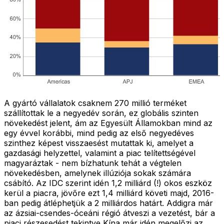
A gyártó vállalatok csaknem 270 millió terméket
szállítottak le a negyedév során, ez globális szinten
növekedést jelent, ám az Egyesült Államokban mind az
egy évvel korábbi, mind pedig az első negyedéves
szinthez képest visszaesést mutattak ki, amelyet a
gazdasági helyzettel, valamint a piac telítettségével
magyaráztak - nem bízhatunk tehát a végtelen
növekedésben, amelynek illúziója sokak számára
csábító. Az IDC szerint idén 1,2 milliárd (!) okos eszköz
kerül a piacra, jövőre ezt 1,4 milliárd követi majd, 2016-
ban pedig átléphetjük a 2 milliárdos határt. Addigra már
az ázsiai-csendes-óceáni régió átveszi a vezetést, bár a
piaci részesedést tekintve Kína már idén megelőzi az