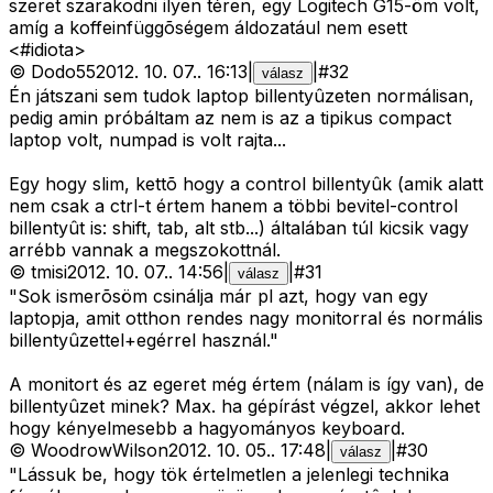
szeret szarakodni ilyen téren, egy Logitech G15-öm volt,
amíg a koffeinfüggõségem áldozatául nem esett
<#idiota>
©
Dodo55
2012. 10. 07.
.
16:13
|
|
#
32
válasz
Én játszani sem tudok laptop billentyûzeten normálisan,
pedig amin próbáltam az nem is az a tipikus compact
laptop volt, numpad is volt rajta...
Egy hogy slim, kettõ hogy a control billentyûk (amik alatt
nem csak a ctrl-t értem hanem a többi bevitel-control
billentyût is: shift, tab, alt stb...) általában túl kicsik vagy
arrébb vannak a megszokottnál.
©
tmisi
2012. 10. 07.
.
14:56
|
|
#
31
válasz
"Sok ismerõsöm csinálja már pl azt, hogy van egy
laptopja, amit otthon rendes nagy monitorral és normális
billentyûzettel+egérrel használ."
A monitort és az egeret még értem (nálam is így van), de
billentyûzet minek? Max. ha gépírást végzel, akkor lehet
hogy kényelmesebb a hagyományos keyboard.
©
WoodrowWilson
2012. 10. 05.
.
17:48
|
|
#
30
válasz
"Lássuk be, hogy tök értelmetlen a jelenlegi technika