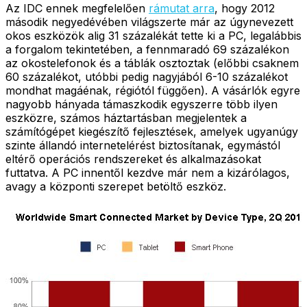
Az IDC ennek megfelelően
rámutat arra
, hogy 2012
második negyedévében világszerte már az úgynevezett
okos eszközök alig 31 százalékát tette ki a PC, legalábbis
a forgalom tekintetében, a fennmaradó 69 százalékon
az okostelefonok és a táblák osztoztak (előbbi csaknem
60 százalékot, utóbbi pedig nagyjából 6-10 százalékot
mondhat magáénak, régiótól függően). A vásárlók egyre
nagyobb hányada támaszkodik egyszerre több ilyen
eszközre, számos háztartásban megjelentek a
számítógépet kiegészítő fejlesztések, amelyek ugyanúgy
szinte állandó internetelérést biztosítanak, egymástól
eltérő operációs rendszereket és alkalmazásokat
futtatva. A PC innentől kezdve már nem a kizárólagos,
avagy a központi szerepet betöltő eszköz.