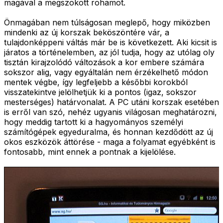
magával a megszokott rohamot.
Önmagában nem túlságosan meglepő, hogy miközben
mindenki az új korszak beköszöntére vár, a
tulajdonképpeni váltás már be is következett. Aki kicsit is
járatos a történelemben, az jól tudja, hogy az utólag oly
tisztán kirajzolódó változások a kor embere számára
sokszor alig, vagy egyáltalán nem érzékelhető módon
mentek végbe, így legfeljebb a későbbi korokból
visszatekintve jelölhetjük ki a pontos (igaz, sokszor
mesterséges) határvonalat. A PC utáni korszak esetében
is erről van szó, nehéz ugyanis világosan meghatározni,
hogy meddig tartott ki a hagyományos személyi
számítógépek egyeduralma, és honnan kezdődött az új
okos eszközök áttörése - maga a folyamat egyébként is
fontosabb, mint ennek a pontnak a kijelölése.