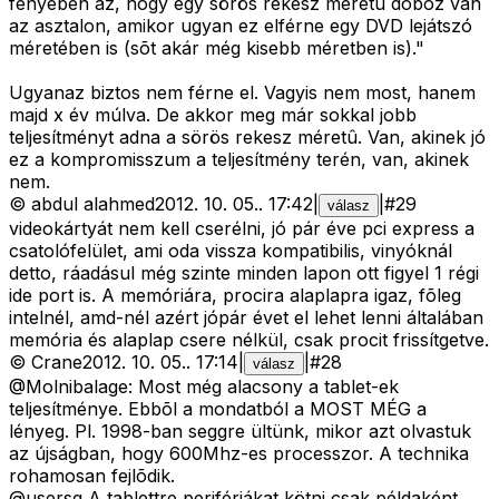
fényében az, hogy egy sörös rekesz méretû doboz van
az asztalon, amikor ugyan ez elférne egy DVD lejátszó
méretében is (sõt akár még kisebb méretben is)."
Ugyanaz biztos nem férne el. Vagyis nem most, hanem
majd x év múlva. De akkor meg már sokkal jobb
teljesítményt adna a sörös rekesz méretû. Van, akinek jó
ez a kompromisszum a teljesítmény terén, van, akinek
nem.
©
abdul alahmed
2012. 10. 05.
.
17:42
|
|
#
29
válasz
videokártyát nem kell cserélni, jó pár éve pci express a
csatolófelület, ami oda vissza kompatibilis, vinyóknál
detto, ráadásul még szinte minden lapon ott figyel 1 régi
ide port is. A memóriára, procira alaplapra igaz, fõleg
intelnél, amd-nél azért jópár évet el lehet lenni általában
memória és alaplap csere nélkül, csak procit frissítgetve.
©
Crane
2012. 10. 05.
.
17:14
|
|
#
28
válasz
@Molnibalage: Most még alacsony a tablet-ek
teljesítménye. Ebbõl a mondatból a MOST MÉG a
lényeg. Pl. 1998-ban seggre ültünk, mikor azt olvastuk
az újságban, hogy 600Mhz-es processzor. A technika
rohamosan fejlõdik.
@usersg A tablettre perifériákat kötni csak példaként