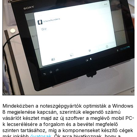
Mindeközben a noteszgépgyártók optimisták a Windows
8 megjelenése kapcsán, szerintük elegendő számú
vásárlót késztet majd az új szoftver a meglévő mobil PC-
k lecserélésére a forgalom és a bevétel megfelelő
szinten tartásához, míg a komponenseket készítő cégek
már inkább
óvatosak
. Ők arra hivatkoznak, hogy a