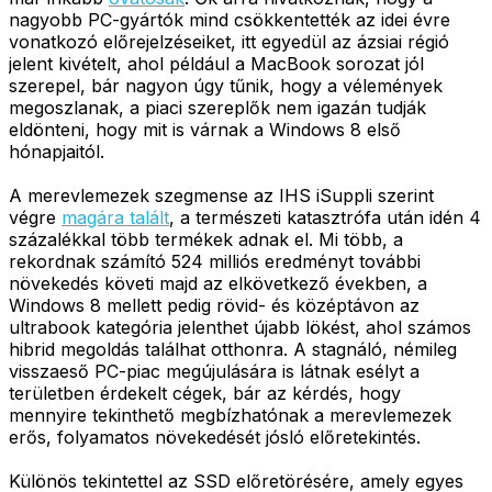
nagyobb PC-gyártók mind csökkentették az idei évre
vonatkozó előrejelzéseiket, itt egyedül az ázsiai régió
jelent kivételt, ahol például a MacBook sorozat jól
szerepel, bár nagyon úgy tűnik, hogy a vélemények
megoszlanak, a piaci szereplők nem igazán tudják
eldönteni, hogy mit is várnak a Windows 8 első
hónapjaitól.
A merevlemezek szegmense az IHS iSuppli szerint
végre
magára talált
, a természeti katasztrófa után idén 4
százalékkal több termékek adnak el. Mi több, a
rekordnak számító 524 milliós eredményt további
növekedés követi majd az elkövetkező években, a
Windows 8 mellett pedig rövid- és középtávon az
ultrabook kategória jelenthet újabb lökést, ahol számos
hibrid megoldás találhat otthonra. A stagnáló, némileg
visszaeső PC-piac megújulására is látnak esélyt a
területben érdekelt cégek, bár az kérdés, hogy
mennyire tekinthető megbízhatónak a merevlemezek
erős, folyamatos növekedését jósló előretekintés.
Különös tekintettel az SSD előretörésére, amely egyes