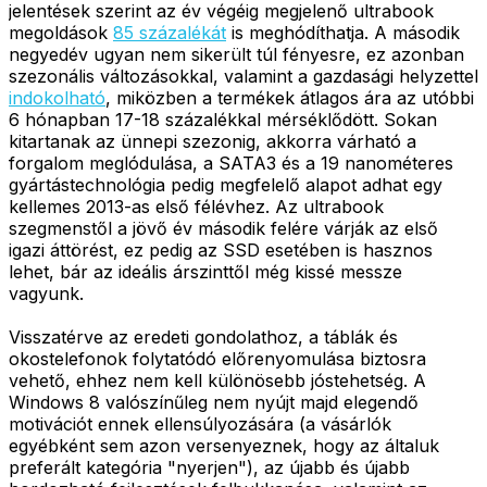
jelentések szerint az év végéig megjelenő ultrabook
megoldások
85 százalékát
is meghódíthatja. A második
negyedév ugyan nem sikerült túl fényesre, ez azonban
szezonális változásokkal, valamint a gazdasági helyzettel
indokolható
, miközben a termékek átlagos ára az utóbbi
6 hónapban 17-18 százalékkal mérséklődött. Sokan
kitartanak az ünnepi szezonig, akkorra várható a
forgalom meglódulása, a SATA3 és a 19 nanométeres
gyártástechnológia pedig megfelelő alapot adhat egy
kellemes 2013-as első félévhez. Az ultrabook
szegmenstől a jövő év második felére várják az első
igazi áttörést, ez pedig az SSD esetében is hasznos
lehet, bár az ideális árszinttől még kissé messze
vagyunk.
Visszatérve az eredeti gondolathoz, a táblák és
okostelefonok folytatódó előrenyomulása biztosra
vehető, ehhez nem kell különösebb jóstehetség. A
Windows 8 valószínűleg nem nyújt majd elegendő
motivációt ennek ellensúlyozására (a vásárlók
egyébként sem azon versenyeznek, hogy az általuk
preferált kategória "nyerjen"), az újabb és újabb