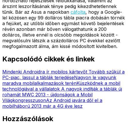
hordozható fejlesztések felbukkanása, valamint az
árszint leszorításának ténye pedig kikezdhetetlennek
tűnik. Bár az Asus a napokban
cáfolta
, hogy a Google-
lel közösen egy 99 dolláros tábla piacra dobásán törnék
a fejüket, az utóbbi időben egymást követő bejelentések
révén azonban már bőven válogathatunk a 200
dolláros, illetve ennél is olcsóbb megoldások között -
megvalósulni látszik a százdolláros PC évekkel ezelőtt
megfogalmazott álma, ám kissé módosított kivitelben.
Kapcsolódó cikkek és linkek
Mindenki Androidra ír mobilos kártevőt
Tovább szűkül a
PC-piac, lassul a táblák terjedése
Nagyon le vagyunk
maradva mobilalkalmazások terén
Küszködnek a mobil
technológiával a vállalatok
A nagyok indítják a táblák új
rohamát
MWC 2013 - újdonságok a Mobil
Világkongresszuson
Az Android javára dől el a
mobilháború
2013 már a 4G éve lesz
Hozzászólások