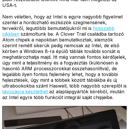
USA-t.
Nem véletlen, hogy az Intel is egyre nagyobb figyelmet
szentel a hordozható eszközök szegmensének,
terveikről, legutóbbi bemutatójukról mi is
hosszabb
cikkben
számoltunk be. A Clover Trail családba tartozó
Atom chipek a napokban bemutatkoztak, elemzők
szerint remélt sikerük pedig nemcsak az Intel, de első
körben a Windows 8-ra épülő táblák további sorsát is
meghatározhatja majd. Itt még vannak fontos kérdőjelek,
úgy mint a teljesítmény és a fogyasztás (különösen a
hasonló ARM processzorokkal összehasonlítva), de
legalább ilyen fontos fejlemény lehet, hogy a további
fejlesztések, úgy mint a többek között táblákba és új
ultrabookokba szánt Haswell, több nagyobb szereplőt is
távozásra késztethet
az alaplapgyártók köréből, miután
az Intel egyre több funkciót integrál saját chipjeibe.