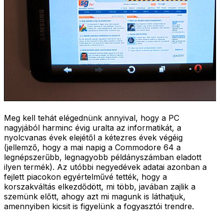
Meg kell tehát elégednünk annyival, hogy a PC
nagyjából harminc évig uralta az informatikát, a
nyolcvanas évek elejétől a kétezres évek végéig
(jellemző, hogy a mai napig a Commodore 64 a
legnépszerűbb, legnagyobb példányszámban eladott
ilyen termék). Az utóbbi negyedévek adatai azonban a
fejlett piacokon egyértelművé tették, hogy a
korszakváltás elkezdődött, mi több, javában zajlik a
szemünk előtt, ahogy azt mi magunk is láthatjuk,
amennyiben kicsit is figyelünk a fogyasztói trendre.