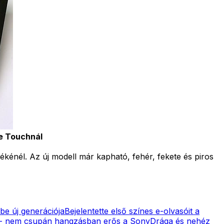
e Touchnál
él. Az új modell már kapható, fehér, fekete és piros
be új generációja
Bejelentette első színes e-olvasóit a
- nem csupán hangzásban erős a Sony
Drága és nehéz