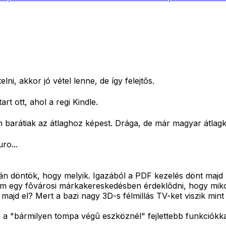
elni, akkor jó vétel lenne, de így felejtõs.
t ott, ahol a regi Kindle.
 barátiak az átlaghoz képest. Drága, de már magyar átlagk
ro...
Aztán döntök, hogy melyik. Igazából a PDF kezelés dönt ma
am egy fõvárosi márkakereskedésben érdeklõdni, hogy miko
ajd el? Mert a bazi nagy 3D-s félmillás TV-ket viszik mint
a "bármilyen tompa végû eszköznél" fejlettebb funkciókkal b