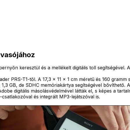
olvasójához
yőn keresztül és a mellékelt digitális toll segítségével. A
ader PRS-T1-től. A 17,3 x 11 x 1 cm méretű és 160 gramm 
a
1,3 GB, de SDHC memóriakártya segítségével bővíthető. 
dobe digitális másolásvédelmével látták el, s képes a tart
csatlakozóval és integrált MP3-lejátszóval is.