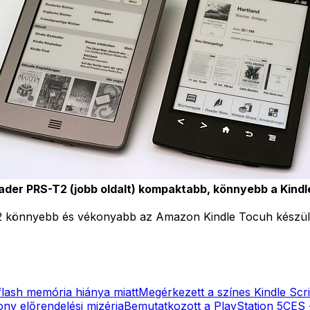
ader PRS-T2 (jobb oldalt) kompaktabb, könnyebb a Kindl
önnyebb és vékonyabb az Amazon Kindle Tocuh készülékén
 flash memória hiánya miatt
Megérkezett a színes Kindle Scri
ny előrendelési mizéria
Bemutatkozott a PlayStation 5
CES 