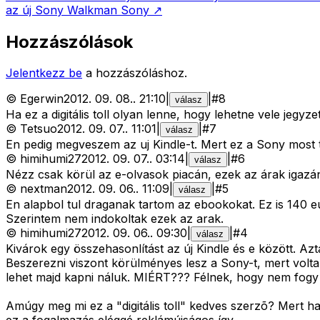
az új Sony Walkman
Sony
↗
Hozzászólások
Jelentkezz be
a hozzászóláshoz.
©
Egerwin
2012. 09. 08.
.
21:10
|
|
#
8
válasz
Ha ez a digitális toll olyan lenne, hogy lehetne vele jegyzet
©
Tetsuo
2012. 09. 07.
.
11:01
|
|
#
7
válasz
En pedig megveszem az uj Kindle-t. Mert ez a Sony most tar
©
himihumi27
2012. 09. 07.
.
03:14
|
|
#
6
válasz
Nézz csak körül az e-olvasok piacán, ezek az árak igazán
©
nextman
2012. 09. 06.
.
11:09
|
|
#
5
válasz
En alapbol tul draganak tartom az ebookokat. Ez is 140 eu
Szerintem nem indokoltak ezek az arak.
©
himihumi27
2012. 09. 06.
.
09:30
|
|
#
4
válasz
Kivárok egy összehasonlítást az új Kindle és e között. 
Beszerezni viszont körülményes lesz a Sony-t, mert volt
lehet majd kapni náluk. MIÉRT??? Félnek, hogy nem fogy m
Amúgy meg mi ez a "digitális toll" kedves szerzõ? Mert ha 