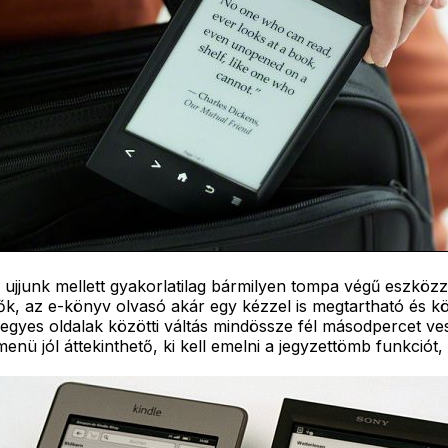
junk mellett gyakorlatilag bármilyen tompa végű eszközzel 
tők, az e-könyv olvasó akár egy kézzel is megtartható és k
 egyes oldalak közötti váltás mindössze fél másodpercet 
enü jól áttekinthető, ki kell emelni a jegyzettömb funkciót, 