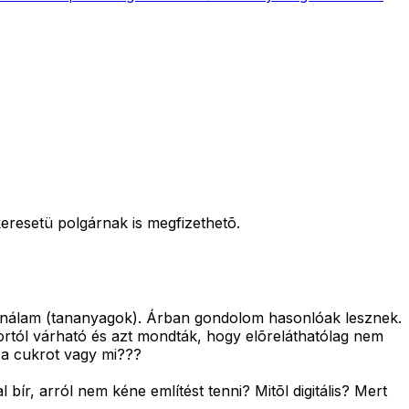
eresetü polgárnak is megfizethetõ.
jd nálam (tananyagok). Árban gondolom hasonlóak lesznek.
rtól várható és azt mondták, hogy elõreláthatólag nem
 a cukrot vagy mi???
ír, arról nem kéne említést tenni? Mitõl digitális? Mert