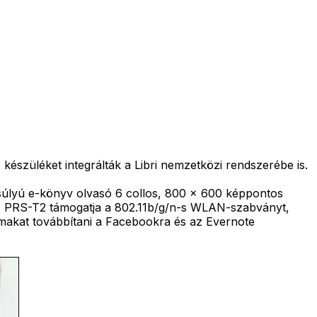
 készüléket integrálták a Libri nemzetközi rendszerébe is.
súlyú e-könyv olvasó 6 collos, 800 x 600 képpontos
A PRS-T2 támogatja a 802.11b/g/n-s WLAN-szabványt,
almakat továbbítani a Facebookra és az Evernote