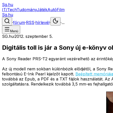
Sg.hu
IT/Tech
Tudomány
Játék
Autó
Film
Sg.hu
·
fórum
·
RSS
·
hírlevél
·
·
...
Menü
SG.hu
·
2012. szeptember 5.
Digitális toll is jár a Sony új e-könyv 
A Sony Reader PRS-T2 egyaránt vezérelhető az érintőképern
Az új modell nem sokban különbözik elődjétől, a Sony Re
felbontású E-Ink Pearl kijelzőt kapott.
Beépített memóriáj
továbbá az Epub, a PDF és a TXT fájlok használatát. Az A
szolgáltatásra. Rendelkezik továbbá 3,5 mm-es fejhallgató-