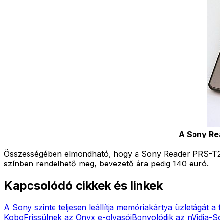
A Sony Re
Összességében elmondható, hogy a Sony Reader PRS-T2 k
színben rendelhető meg, bevezető ára pedig 140 euró.
Kapcsolódó cikkek és linkek
A Sony szinte teljesen leállítja memóriakártya üzletágát a
Kobo
Frissülnek az Onyx e-olvasói
Bonyolódik az nVidia-So