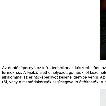
Az érintőképernyő az infra technikának köszönhetően az uj
termékhez. A kijelző alatt elhelyezett gombok jól kezelhe
alkalommal az érintőképernyőt kellene igénybe venni. Az
ről, vagy a memóriakártyák segítségével is áttölthetők. A m