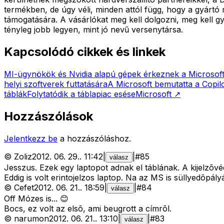
termékben, de úgy véli, minden attól függ, hogy a gyártó
támogatására. A vásárlókat meg kell dolgozni, meg kell g
tényleg jobb legyen, mint jó nevű versenytársa.
Kapcsolódó cikkek és linkek
MI-ügynökök és Nvidia alapú gépek érkeznek a Microsof
helyi szoftverek futtatására
A Microsoft bemutatta a Copil
táblák
Folytatódik a táblapiac esése
Microsoft
↗
Hozzászólások
Jelentkezz be
a hozzászóláshoz.
©
Zoliz
2012. 06. 29.
.
11:42
|
|
#
85
válasz
Jesszus. Ezek egy laptopot adnak el táblának. A kijelzõv
Eddig is volt erintojelzos laptop. Na az MS is süllyedõpályá
©
Cefet
2012. 06. 21.
.
18:59
|
|
#
84
válasz
Off Mózes is... 😊
Bocs, ez volt az elsõ, ami beugrott a címrõl.
©
narumon
2012. 06. 21.
.
13:10
|
|
#
83
válasz