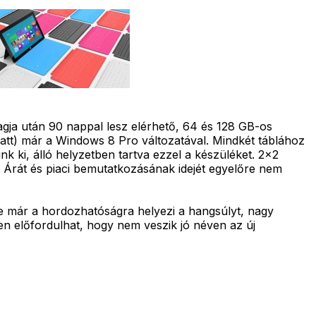
tagja után 90 nappal lesz elérhető, 64 és 128 GB-os
miatt) már a Windows 8 Pro változatával. Mindkét táblához
unk ki, álló helyzetben tartva ezzel a készüléket. 2x2
. Árát és piaci bemutatkozásának idejét egyelőre nem
ze már a hordozhatóságra helyezi a hangsúlyt, nagy
n előfordulhat, hogy nem veszik jó néven az új