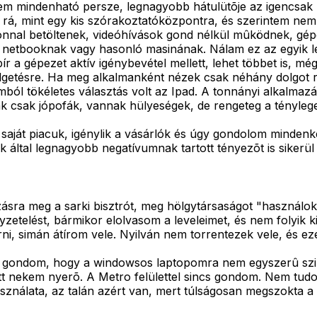
em mindenható persze, legnagyobb hátulütõje az igencsak li
rá, mint egy kis szórakoztatóközpontra, és szerintem nem i
zonnal betöltenek, videóhívások gond nélkül mûködnek, gépe
 netbooknak vagy hasonló masinának. Nálam ez az egyik le
 bír a gépezet aktív igénybevétel mellett, lehet többet is, m
getésre. Ha meg alkalmanként nézek csak néhány dolgot rajt
mból tökéletes választás volt az Ipad. A tonnányi alkalma
ak csak jópofák, vannak hülyeségek, de rengeteg a tényleg
 saját piacuk, igénylik a vásárlók és úgy gondolom minden
k által legnagyobb negatívumnak tartott tényezõt is sikerü
sra meg a sarki bisztrót, meg hölgytársaságot "használok".
egyzetelést, bármikor elolvasom a leveleimet, és nem folyik
rni, simán átírom vele. Nyilván nem torrentezek vele, és ez
fõ gondom, hogy a windowsos laptopomra nem egyszerû szink
tt nekem nyerõ. A Metro felülettel sincs gondom. Nem tud
nálata, az talán azért van, mert túlságosan megszokta a ré