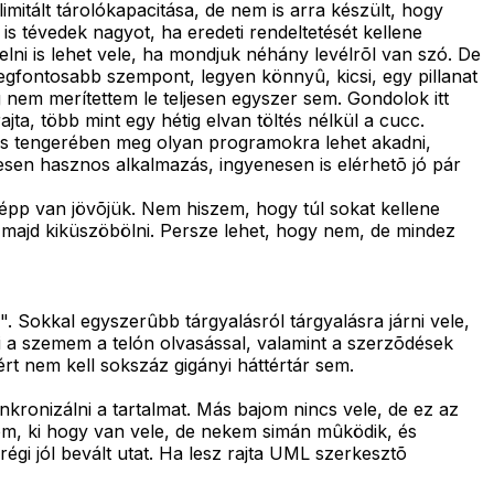
mitált tárolókapacitása, de nem is arra készült, hogy
s tévedek nagyot, ha eredeti rendeltetését kellene
lni is lehet vele, ha mondjuk néhány levélrõl van szó. De
gfontosabb szempont, legyen könnyû, kicsi, egy pillanat
ég nem merítettem le teljesen egyszer sem. Gondolok itt
a, több mint egy hétig elvan töltés nélkül a cucc.
zás tengerében meg olyan programokra lehet akadni,
esen hasznos alkalmazás, ingyenesen is elérhetõ jó pár
képp van jövõjük. Nem hiszem, hogy túl sokat kellene
l majd kiküszöbölni. Persze lehet, hogy nem, de mindez
 Sokkal egyszerûbb tárgyalásról tárgyalásra járni vele,
 ki a szemem a telón olvasással, valamint a szerzõdések
ért nem kell sokszáz gigányi háttértár sem.
ronizálni a tartalmat. Más bajom nincs vele, de ez az
om, ki hogy van vele, de nekem simán mûködik, és
gi jól bevált utat. Ha lesz rajta UML szerkesztõ