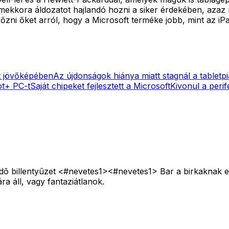
 mekkora áldozatot hajlandó hozni a siker érdekében, azaz 
yőzni őket arról, hogy a Microsoft terméke jobb, mint az i
t jövőképében
Az újdonságok hiánya miatt stagnál a tabletpi
ot+ PC-t
Saját chipeket fejlesztett a Microsoft
Kivonul a perif
édõ billentyûzet <#nevetes1>
<#nevetes1>
Bar a birkaknak ez
ra áll, vagy fantaziátlanok.