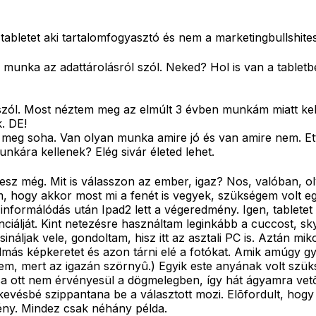
tabletet aki tartalomfogyasztó és nem a marketingbullshites
munka az adattárolásról szól. Neked? Hol is van a tablet
zól. Most néztem meg az elmúlt 3 évben munkám miatt ke
. DE!
n meg soha. Van olyan munka amire jó és van amire nem. Et
nkára kellenek? Elég sivár életed lehet.
lesz még. Mit is válasszon az ember, igaz? Nos, valóban, oly
am, hogy akkor most mi a fenét is vegyek, szükségem volt e
 informálódás után Ipad2 lett a végeredmény. Igen, tablete
tenciálját. Kint netezésre használtam leginkább a cuccost,
it csináljak vele, gondoltam, hisz itt az asztali PC is. Azt
almás képkeretet és azon tárni elé a fotókat. Amik amúgy
em, mert az igazán szörnyû.) Egyik este anyának volt sz
tása ott nem érvényesül a dögmelegben, így hát ágyamra ve
 kevésbé szippantana be a választott mozi. Elõfordult, hog
ény. Mindez csak néhány példa.