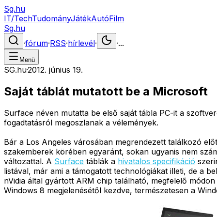
Sg.hu
IT/Tech
Tudomány
Játék
Autó
Film
Sg.hu
·
fórum
·
RSS
·
hírlevél
·
·
...
Menü
SG.hu
·
2012. június 19.
Saját táblát mutatott be a Microsoft
Surface néven mutatta be első saját tábla PC-it a szoftver
fogadtatásról megoszlanak a vélemények.
Bár a Los Angeles városában megrendezett találkozó előtt 
szakemberek körében egyaránt, sokan ugyanis nem számít
változattal. A
Surface
táblák a
hivatalos specifikáció
szeri
listával, már ami a támogatott technológiákat illeti, de 
nVidia által gyártott ARM chip található, megfelelő módon
Windows 8 megjelenésétől kezdve, természetesen a Wind