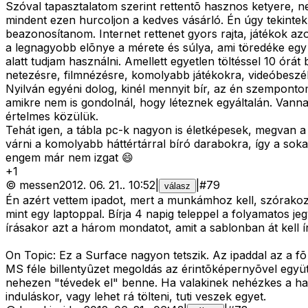
Szóval tapasztalatom szerint rettentõ hasznos ketyere, n
mindent ezen hurcoljon a kedves vásárló. Én úgy tekintek 
beazonosítanom. Internet rettenet gyors rajta, játékok a
a legnagyobb elõnye a mérete és súlya, ami töredéke egy
alatt tudjam használni. Amellett egyetlen töltéssel 10 órát
netezésre, filmnézésre, komolyabb játékokra, videóbeszél
Nyilván egyéni dolog, kinél mennyit bír, az én szemponto
amikre nem is gondolnál, hogy léteznek egyáltalán. Vann
értelmes közülük.
Tehát igen, a tábla pc-k nagyon is életképesek, megvan a
várni a komolyabb háttértárral bíró darabokra, így a soka
engem már nem izgat 😄
+
1
©
messen
2012. 06. 21.
.
10:52
|
|
#
79
válasz
Én azért vettem ipadot, mert a munkámhoz kell, szórakozá
mint egy laptoppal. Bírja 4 napig teleppel a folyamatos j
írásakor azt a három mondatot, amit a sablonban át kell í
On Topic: Ez a Surface nagyon tetszik. Az ipaddal az a 
MS féle billentyûzet megoldás az érintõképernyõvel együ
nehezen "tévedek el" benne. Ha valakinek nehézkes a hasz
induláskor, vagy lehet rá tölteni, tuti veszek egyet.