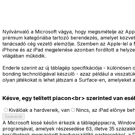
Nyilvánvaló a Microsoft vágya, hogy megismételje az Appl
prémium kategóriába tartozó berendezés, amelyet közvetl
tanácsadó cég vezető elemzője. Szemben az Apple-lel a Mi
iPhone és az iPad megjelenése azonban fordított a helyzet
világában működik.
Enderle szerint az új táblagép specifikációja - különösen
bonding technológiával készülő - azaz például a visszatü
olyan játékokat is lehet játszani a Surface-en, amelyeket
Késve, egy telített piacon<br> szerinted van es
Kiválóak a hardvereik, van
Nincs, az iPad elônye be
Szavazok
A Microsoft kissé későn érkezik a táblagéppiacra, Windo
programjával, amelyek részesedése 63, illetve 35 százalék
kerülhetnek megszokott hardverszállító partnereikkel, a D