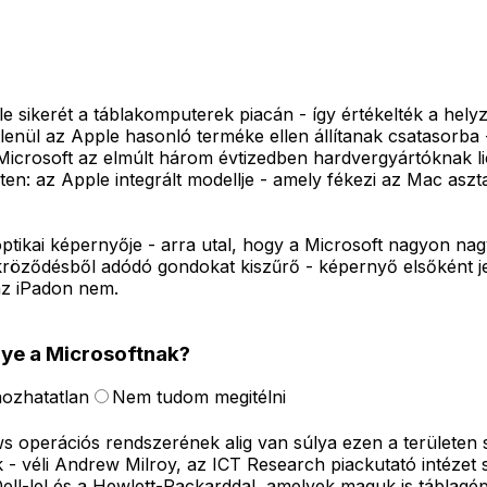
e sikerét a táblakomputerek piacán - így értékelték a hel
enül az Apple hasonló terméke ellen állítanak csatasorba 
crosoft az elmúlt három évtizedben hardvergyártóknak lice
en: az Apple integrált modellje - amely fékezi az Mac aszta
 optikai képernyője - arra utal, hogy a Microsoft nagyon na
kröződésből adódó gondokat kiszűrő - képernyő elsőként je
 az iPadon nem.
élye a Microsoftnak?
hozhatatlan
Nem tudom megitélni
ws operációs rendszerének alig van súlya ezen a területe
 - véli Andrew Milroy, az ICT Research piackutató intézet 
ell-lel és a Hewlett-Packarddal, amelyek maguk is táblagépe