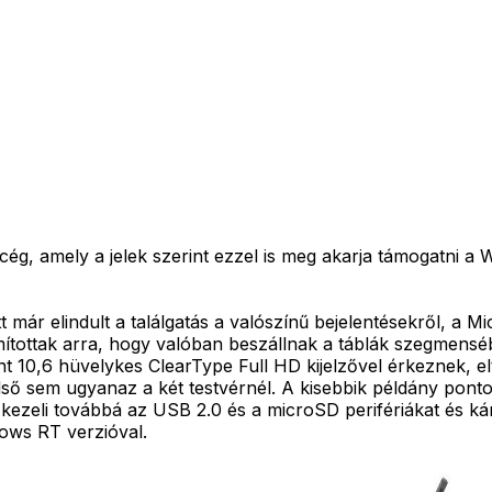
cég, amely a jelek szerint ezzel is meg akarja támogatni a 
már elindult a találgatás a valószínű bejelentésekről, a M
ottak arra, hogy valóban beszállnak a táblák szegmenséb
nt 10,6 hüvelykes ClearType Full HD kijelzővel érkeznek, elt
a belső sem ugyanaz a két testvérnél. A kisebbik példány p
 kezeli továbbá az USB 2.0 és a microSD perifériákat és ká
ows RT verzióval.