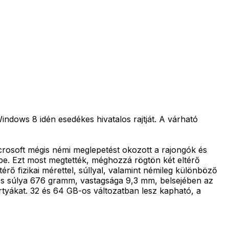
Windows 8 idén esedékes hivatalos rajtját. A várható
icrosoft mégis némi meglepetést okozott a rajongók és
e. Ezt most megtették, méghozzá rögtön két eltérő
érő fizikai mérettel, súllyal, valamint némileg különböző
ontos súlya 676 gramm, vastagsága 9,3 mm, belsejében az
rtyákat. 32 és 64 GB-os változatban lesz kapható, a