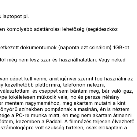
 laptopot pl.
ben komolyabb adattárolási lehetõség (segédeszköz
letkezett dokumentumok (naponta ezt csinálom) 1GB-ot
tõl még nem lesz szar és használhatatlan. Vagy neked
an gépet kell venni, amit igényei szerint fog használni az
gy kezelhetõbb platformra, telefonon netezni,
t választottam, és cseppet sem bántam meg, bár való igaz,
 skype tökéletesen mûködik vele, no és persze néhány
án mikor mentem nagymamához, meg akartam mutatni a kint
 gyönyörû színekben pompáznak a masinán, én is néztem
üksége a PC-re munka miatt, én meg nem akartam átmenni
tõdtem, kezemben a Paddal. A filmnézés teljesen élvezhetõ
y számológépre volt szükség hirtelen, csak elõkaptam a