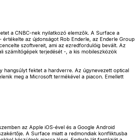
yzetet a CNBC-nek nyilatkozó elemzők. A Surface a
- értékelte az újdonságot Rob Enderle, az Enderle Group
ncelte szoftvereit, ami az ezredfordulóig bevált. Az
li számítógépek terjedését -, a kis mobileszközök
gy hangsúlyt fektet a hardverre. Az úgynevezett optical
lenik meg a Microsoft termékével a piacon. Emellett
n szemben az Apple iOS-ével és a Google Android
szakértője. A Surface miatt a redmondiak konfliktusba
kkel készülnek piacra lépni. Enderle lát fantáziát a