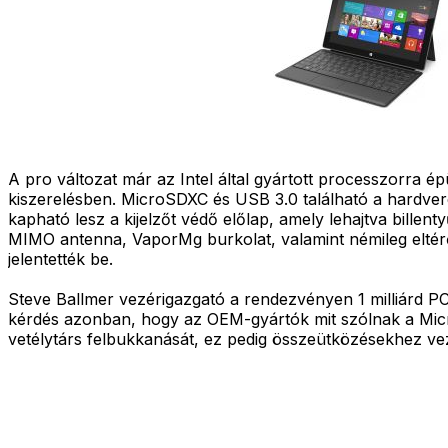
A pro változat már az Intel által gyártott processzorra é
kiszerelésben. MicroSDXC és USB 3.0 található a hardveres
kapható lesz a kijelzőt védő előlap, amely lehajtva billent
MIMO antenna, VaporMg burkolat, valamint némileg eltérő 
jelentették be.
Steve Ballmer vezérigazgató a rendezvényen 1 milliárd P
kérdés azonban, hogy az OEM-gyártók mit szólnak a Micr
vetélytárs felbukkanását, ez pedig összeütközésekhez ve