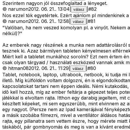
Szerintem nagyon jól összefoglaltad a lényeget.
©
narumon
2012. 06. 21.
.
13:04
|
|
#
82
válasz
Nos ezzel tök egyetértek. Ezért ajánlom pl mindenkinek a 
©
narumon
2012. 06. 21.
.
12:58
|
|
#
81
válasz
"Valóban, ha nem veszed komolyan pl. a vinyót. Nekem a 
nélkül)?"
Az emberek nagy részének a munka nem adattárolásról s
tesznek ki. Azaz bármilyen tableten kényelmesen elférnek
Miért kell a tabletet munkához sorolni? Ezt nem értem é
csak olyan tárgyaid / használati eszközeid vannak amik mu
©
hitman08
2012. 06. 21.
.
11:29
|
|
#
80
válasz
Tablet, notebook, laptop, ultrabook, netbook, ki tudja mi 
illetõ. Míg külföldön voltam dolgozni, én is elgondolkodt
kapcsolatokat tartani nem éppen ideális. Némi kutakodás,
idõ kell hozzá, míg az ember feltárja a gépezet teljes po
játékkal is elvoltam rajta. Itthon egy darabig jegeltem, m
készített képeket, mi sem egyszerûbb, mint elvinnem az 
egy nagyot. (Persze nem az Ipad kamerájával fényképezt
a másik szobába filmezni, mivel a ventillátor áldásos ha
rajta, egy pillanatra sem vettem észre, hogy mérete miatt
táskából, pár gombnyomás és meg is van a kívánt eredm