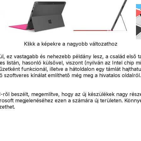
Klikk a képekre a nagyobb változathoz
pül, ez vastagabb és nehezebb példány lesz, a család első 
 listán, hasonló külsővel, viszont (nyilván az Intel chip 
yűzetként funkcionál, illetve a hátoldalon egy támlát hajthat
szoftveres kínálat említhető még meg a hivatalos oldalról
C-ről beszélt, megemlítve, hogy az új készülékek nagy rés
osoft megjelenéséhez ezen a számára új területen. Könnye
zethet.