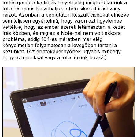
törlés gombra kattintás helyett elég megfordítanunk a
tollat és máris kijavíthatjuk a félresikerült írást vagy
rajzot. Azonban a bemutatón készült videókat elnézve
sem teljesen egyértelmű, hogy vajon azt figyelembe
vették-e, hogy az ember szereti letámasztani a kezét
írás közben, és míg ez a Note-nál nem volt akkora
probléma, addig 10.1-es méretben már elég
kényelmetlen folyamatosan a levegőben tartani a
kezünket. (Az érintőképernyőnek ugyanis mindegy,
hogy az ujjunkkal vagy a tollal érünk hozzá.)