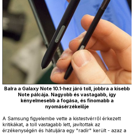
Balra a Galaxy Note 10.1-hez járó toll, jobbra a kisebb
Note pálcája. Nagyobb és vastagabb, így
kényelmesebb a fogása, és finomabb a
nyomásérzékelője
A Samsung figyelembe vette a kistestvérről érkezett
kritikákat, a toll vastagabb lett, javítottak az
érzékenységén és hátuljára egy "radír" került - azaz a