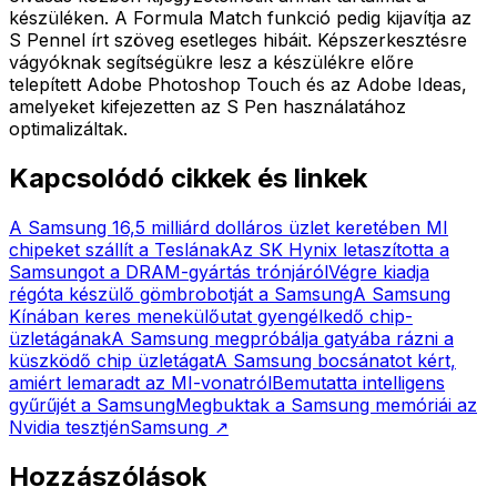
készüléken. A Formula Match funkció pedig kijavítja az
S Pennel írt szöveg esetleges hibáit. Képszerkesztésre
vágyóknak segítségükre lesz a készülékre előre
telepített Adobe Photoshop Touch és az Adobe Ideas,
amelyeket kifejezetten az S Pen használatához
optimalizáltak.
Kapcsolódó cikkek és linkek
A Samsung 16,5 milliárd dolláros üzlet keretében MI
chipeket szállít a Teslának
Az SK Hynix letaszította a
Samsungot a DRAM-gyártás trónjáról
Végre kiadja
régóta készülő gömbrobotját a Samsung
A Samsung
Kínában keres menekülőutat gyengélkedő chip-
üzletágának
A Samsung megpróbálja gatyába rázni a
küszködő chip üzletágat
A Samsung bocsánatot kért,
amiért lemaradt az MI-vonatról
Bemutatta intelligens
gyűrűjét a Samsung
Megbuktak a Samsung memóriái az
Nvidia tesztjén
Samsung
↗
Hozzászólások