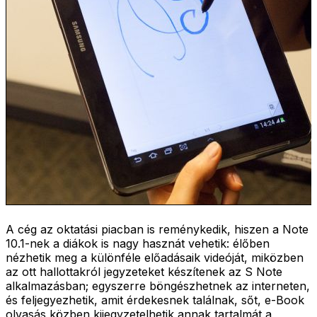
A cég az oktatási piacban is reménykedik, hiszen a Note
10.1-nek a diákok is nagy hasznát vehetik: élőben
nézhetik meg a különféle előadásaik videóját, miközben
az ott hallottakról jegyzeteket készítenek az S Note
alkalmazásban; egyszerre böngészhetnek az interneten,
és feljegyezhetik, amit érdekesnek találnak, sőt, e-Book
olvasás közben kijegyzetelhetik annak tartalmát a