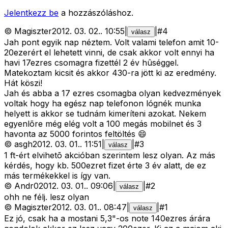
Jelentkezz be
a hozzászóláshoz.
©
Magiszter
2012. 03. 02.
.
10:55
|
|
#
4
válasz
Jah pont egyik nap néztem. Volt valami telefon amit 10-
20ezerért el lehetett vinni, de csak akkor volt ennyi ha
havi 17ezres csomagra fizettél 2 év hûséggel.
Matekoztam kicsit és akkor 430-ra jött ki az eredmény.
Hát köszi!
Jah és abba a 17 ezres csomagba olyan kedvezmények
voltak hogy ha egész nap telefonon lógnék munka
helyett is akkor se tudnám kimeríteni azokat. Nekem
egyenlõre még elég volt a 100 megás mobilnet és 3
havonta az 5000 forintos feltöltés 😄
©
asgh
2012. 03. 01.
.
11:51
|
|
#
3
válasz
1 ft-ért elvihetõ akcióban szerintem lesz olyan. Az más
kérdés, hogy kb. 500ezret fizet érte 3 év alatt, de ez
más termékekkel is így van.
©
Andr0
2012. 03. 01.
.
09:06
|
|
#
2
válasz
ohh ne félj. lesz olyan
©
Magiszter
2012. 03. 01.
.
08:47
|
|
#
1
válasz
Ez jó, csak ha a mostani 5,3"-os note 140ezres árára