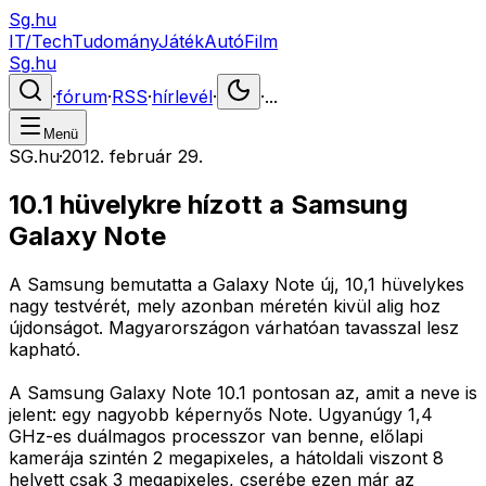
Sg.hu
IT/Tech
Tudomány
Játék
Autó
Film
Sg.hu
·
fórum
·
RSS
·
hírlevél
·
·
...
Menü
SG.hu
·
2012. február 29.
10.1 hüvelykre hízott a Samsung
Galaxy Note
A Samsung bemutatta a Galaxy Note új, 10,1 hüvelykes
nagy testvérét, mely azonban méretén kivül alig hoz
újdonságot. Magyarországon várhatóan tavasszal lesz
kapható.
A Samsung Galaxy Note 10.1 pontosan az, amit a neve is
jelent: egy nagyobb képernyős Note. Ugyanúgy 1,4
GHz-es duálmagos processzor van benne, előlapi
kamerája szintén 2 megapixeles, a hátoldali viszont 8
helyett csak 3 megapixeles, cserébe ezen már az