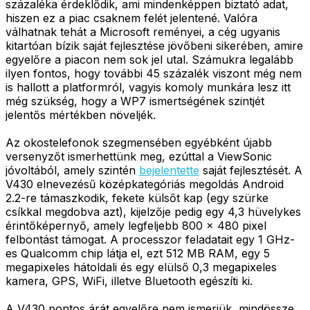
százaléka érdeklődik, ami mindenképpen biztató adat,
hiszen ez a piac csaknem felét jelentené. Valóra
válhatnak tehát a Microsoft reményei, a cég ugyanis
kitartóan bízik saját fejlesztése jövőbeni sikerében, amire
egyelőre a piacon nem sok jel utal. Számukra legalább
ilyen fontos, hogy további 45 százalék viszont még nem
is hallott a platformról, vagyis komoly munkára lesz itt
még szükség, hogy a WP7 ismertségének szintjét
jelentős mértékben növeljék.
Az okostelefonok szegmensében egyébként újabb
versenyzőt ismerhettünk meg, ezúttal a ViewSonic
jóvoltából, amely szintén
bejelentette
saját fejlesztését. A
V430 elnevezésű középkategóriás megoldás Android
2.2-re támaszkodik, fekete külsőt kap (egy szürke
csíkkal megdobva azt), kijelzője pedig egy 4,3 hüvelykes
érintőképernyő, amely legfeljebb 800 x 480 pixel
felbontást támogat. A processzor feladatait egy 1 GHz-
es Qualcomm chip látja el, ezt 512 MB RAM, egy 5
megapixeles hátoldali és egy elülső 0,3 megapixeles
kamera, GPS, WiFi, illetve Bluetooth egészíti ki.
A V430 pontos árát egyelőre nem ismerjük, mindössze