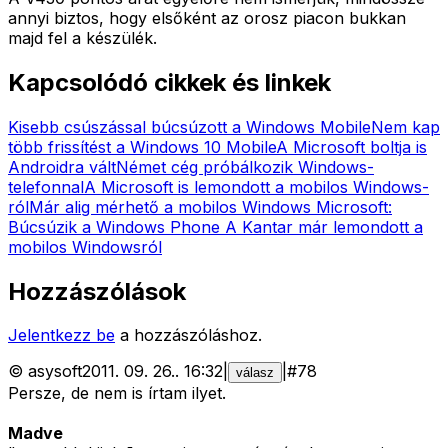
annyi biztos, hogy elsőként az orosz piacon bukkan
majd fel a készülék.
Kapcsolódó cikkek és linkek
Kisebb csúszással búcsúzott a Windows Mobile
Nem kap
több frissítést a Windows 10 Mobile
A Microsoft boltja is
Androidra vált
Német cég próbálkozik Windows-
telefonnal
A Microsoft is lemondott a mobilos Windows-
ról
Már alig mérhető a mobilos Windows
Microsoft:
Búcsúzik a Windows Phone
A Kantar már lemondott a
mobilos Windowsról
Hozzászólások
Jelentkezz be
a hozzászóláshoz.
©
asysoft
2011. 09. 26.
.
16:32
|
|
#
78
válasz
Persze, de nem is írtam ilyet.
Madve