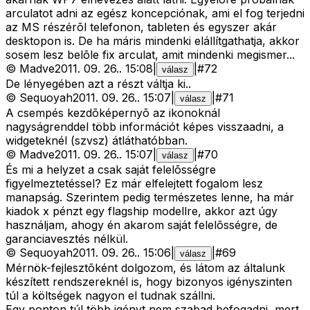
arculatot adni az egész koncepciónak, ami el fog terjedni
az MS részérõl telefonon, tableten és egyszer akár
desktopon is. De ha máris mindenki elállítgathatja, akkor
sosem lesz belõle fix arculat, amit mindenki megismer...
©
Madve
2011. 09. 26.
.
15:08
|
|
#
72
válasz
De lényegében azt a részt váltja ki..
©
Sequoyah
2011. 09. 26.
.
15:07
|
|
#
71
válasz
A csempés kezdõképernyõ az ikonoknál
nagyságrenddel több információt képes visszaadni, a
widgeteknél (szvsz) átláthatóbban.
©
Madve
2011. 09. 26.
.
15:07
|
|
#
70
válasz
És mi a helyzet a csak saját felelõsségre
figyelmeztetéssel? Ez már elfelejtett fogalom lesz
manapság. Szerintem pedig természetes lenne, ha már
kiadok x pénzt egy flagship modellre, akkor azt úgy
használjam, ahogy én akarom saját felelõsségre, de
garanciavesztés nélkül.
©
Sequoyah
2011. 09. 26.
.
15:06
|
|
#
69
válasz
Mérnök-fejlesztõként dolgozom, és látom az általunk
készített rendszereknél is, hogy bizonyos igényszinten
túl a költségek nagyon el tudnak szállni.
Egy ponton túl több igényt nem szabad befogadni, mert