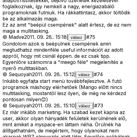
állapotfrissítésekkel, bejövõ üzenetek kezelésével
foglalkoznak, így nemkell a nagy, energiazabáló
programoknak futniuk. Ha rákkattintasz, akkor töltõdik
be az alkalmazás maga.
Ez az amit "beépül csempének" alatt értesz, de ez nem
maga a multitasking.
©
Madve
2011. 09. 26.
.
15:18
|
|
#
75
válasz
Gondolom azok is beépülnek csempének amin
megtudhatsz mindenféle useful információt az adott
appról, hogy mit csinál éppen. de ez csak tipp.
Egyenlõre számomra a "meego féle" megjelenítés a
nyerõ multitaskban.
©
Sequoyah
2011. 09. 26.
.
15:12
|
|
#
74
válasz
Inkább egyfajta start menü továbbfejlesztve. A futó
programok máshogy elérhetõek (Mango elõtt nincs
multitasking, mostantól lesz ilyen, de még ne kérdezd
pontosan milyen😊)
©
Sequoyah
2011. 09. 26.
.
15:10
|
|
#
73
válasz
Ez már inkább marketing. Ha szabad kezet kapna az
user, akkor olyan hányadék felületek kerülnének elõ,
mint amiket a myspace-en láttam néha. Örülnék ha
állítgathatnám, de megértem, hogy olyanokat nem
akarnak WP7 elnevezés alatt látni. Egyelõre próbálnak