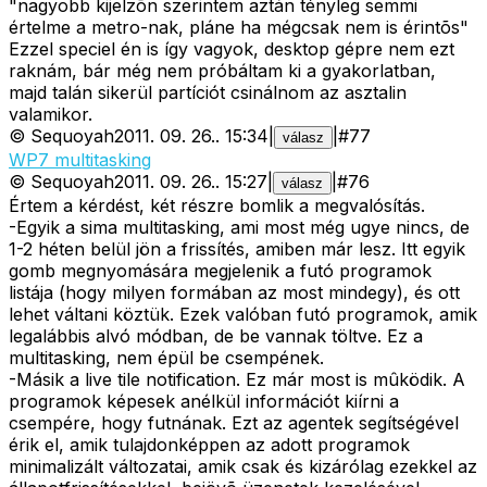
"nagyobb kijelzõn szerintem aztán tényleg semmi
értelme a metro-nak, pláne ha mégcsak nem is érintõs"
Ezzel speciel én is így vagyok, desktop gépre nem ezt
raknám, bár még nem próbáltam ki a gyakorlatban,
majd talán sikerül partíciót csinálnom az asztalin
valamikor.
©
Sequoyah
2011. 09. 26.
.
15:34
|
|
#
77
válasz
WP7 multitasking
©
Sequoyah
2011. 09. 26.
.
15:27
|
|
#
76
válasz
Értem a kérdést, két részre bomlik a megvalósítás.
-Egyik a sima multitasking, ami most még ugye nincs, de
1-2 héten belül jön a frissítés, amiben már lesz. Itt egyik
gomb megnyomására megjelenik a futó programok
listája (hogy milyen formában az most mindegy), és ott
lehet váltani köztük. Ezek valóban futó programok, amik
legalábbis alvó módban, de be vannak töltve. Ez a
multitasking, nem épül be csempének.
-Másik a live tile notification. Ez már most is mûködik. A
programok képesek anélkül információt kiírni a
csempére, hogy futnának. Ezt az agentek segítségével
érik el, amik tulajdonképpen az adott programok
minimalizált változatai, amik csak és kizárólag ezekkel az