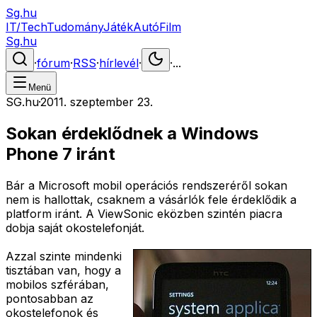
Sg.hu
IT/Tech
Tudomány
Játék
Autó
Film
Sg.hu
·
fórum
·
RSS
·
hírlevél
·
·
...
Menü
SG.hu
·
2011. szeptember 23.
Sokan érdeklődnek a Windows
Phone 7 iránt
Bár a Microsoft mobil operációs rendszeréről sokan
nem is hallottak, csaknem a vásárlók fele érdeklődik a
platform iránt. A ViewSonic eközben szintén piacra
dobja saját okostelefonját.
Azzal szinte mindenki
tisztában van, hogy a
mobilos szférában,
pontosabban az
okostelefonok és