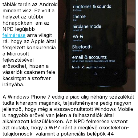
táblák terén az Android
mindent visz. Ez volt a
helyzet az utóbbi
hónapokban, ám az
NPD legújabb
felmérése
arra világít
rá, hogy az Apple által
fémjelzett konkurencia
a Microsoft
fejlesztésével
erősödhet, hiszen a
vásárlók csaknem fele
kacsintgat a szoftver
irányába.
A Windows Phone 7 eddig a piac alig néhány százalékát
tudta kiharapni magának, teljesítményére pedig nagyon
jellemző, hogy még a visszavonultatott Windows Mobile
is nagyobb erővel van jelen a felhasználók által
alkalmazott készülékeken. Az NPD felmérése viszont
azt mutatja, hogy a WP7 iránt a meglévő okostelefon-
tulajdonosok, valamint a potenciális belépők 44