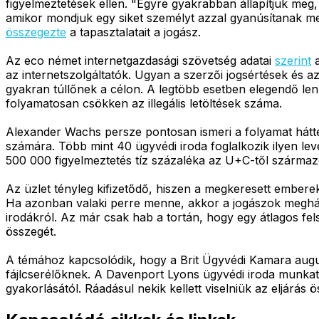
figyelmeztetések ellen. "Egyre gyakrabban állapítjuk meg, 
amikor mondjuk egy siket személyt azzal gyanúsítanak me
összegezte
a tapasztalatait a jogász.
Az eco német internetgazdasági szövetség adatai
szerint
a
az internetszolgáltatók. Ugyan a szerzői jogsértések és 
gyakran túllőnek a célon. A legtöbb esetben elegendő len
folyamatosan csökken az illegális letöltések száma.
Alexander Wachs persze pontosan ismeri a folyamat hátter
számára. Több mint 40 ügyvédi iroda foglalkozik ilyen lev
500 000 figyelmeztetés tíz százaléka az U+C-től származo
Az üzlet tényleg kifizetődő, hiszen a megkeresett embere
Ha azonban valaki perre menne, akkor a jogászok meghá
irodákról. Az már csak hab a tortán, hogy egy átlagos fe
összegét.
A témához kapcsolódik, hogy a Brit Ügyvédi Kamara aug
fájlcserélőknek. A Davenport Lyons ügyvédi iroda munkat
gyakorlásától. Ráadásul nekik kellett viselniük az eljárás ö