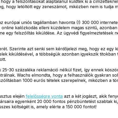
hogy a felszólításokat alaptalanul küldték ki a címzettekne
g, hogy letöltött egy zeneszámot, miközben nem is tudja m
z európai uniós tagállamban havonta (!) 300 000 interne
az online kalózkodás elleni küzdelem magas szintű, azonba
ne egy felszólítás kiküldése. Az ügyvédi figyelmeztetések
ét. Szerinte azt senki sem kérdőjelezi meg, hogy ez egy ki
elek kiküldésével, a többségük azonban igyekszik titokban 
tt.
k 25-30 százaléka reklamáció nélkül fizet, így ennek köszö
trálnak. Wachs elmondta, hogy a felhasználók gyakran so
lszólításban 1000 eurós tételek szerepelnek, miközben a tö
usztus elején
felelősségre vonta
azt a két jogászt, akik feny
ársaira egyenként 20 000 fontos pénzbüntetést szabtak ki,
sszes költségét is, amely elérte a 150 000 fontot!