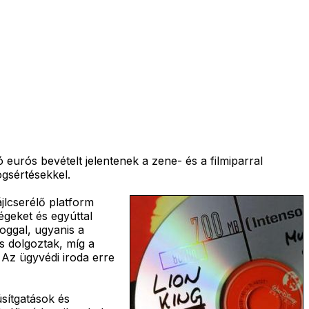
ó eurós bevételt jelentenek a zene- és a filmiparral
gsértésekkel.
jlcserélő platform
égeket és egyúttal
loggal, ugyanis a
is dolgoztak, míg a
 Az ügyvédi iroda erre
sítgatások és