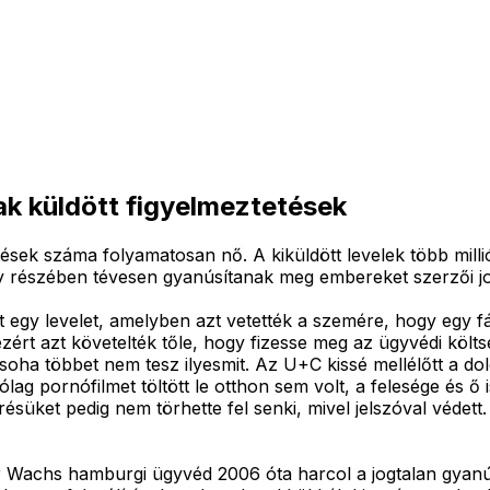
ak küldött figyelmeztetések
ztetések száma folyamatosan nő. A kiküldött levelek több milli
 részében tévesen gyanúsítanak meg embereket szerzői jo
 egy levelet, amelyben azt vetették a szemére, hogy egy fá
 ezért azt követelték tőle, hogy fizesse meg az ügyvédi költs
y soha többet nem tesz ilyesmit. Az U+C kissé mellélőtt a do
ólag pornófilmet töltött le otthon sem volt, a felesége és ő 
süket pedig nem törhette fel senki, mivel jelszóval védett.
r Wachs hamburgi ügyvéd 2006 óta harcol a jogtalan gyanú