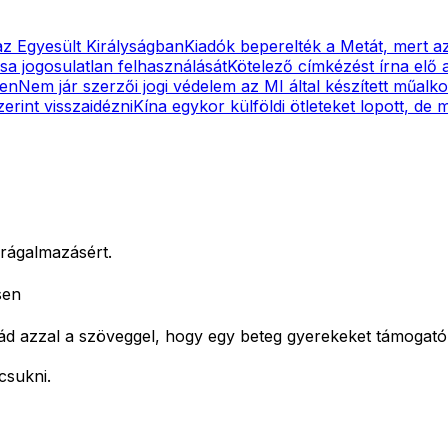
az Egyesült Királyságban
Kiadók beperelték a Metát, mert a
a jogosulatlan felhasználását
Kötelező címkézést írna elő 
ben
Nem jár szerzői jogi védelem az MI által készített műal
erint visszaidézni
Kína egykor külföldi ötleteket lopott, de 
 rágalmazásért.
sen
 azzal a szöveggel, hogy egy beteg gyerekeket támogató a
csukni.