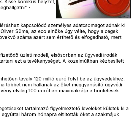
k. Kissé komikus helyzet,
eghallgatni" -
teléréshez kapcsolódó személyes adatcsomagot adnak ki
n Oliver Süme, az eco elnöke úgy vélte, hogy a cégek
 növekvő száma azért sem érthető és elfogadható, mert
fizetődő üzleti modell, elsősorban az ügyvédi irodák
tartani ezt a tevékenységét. A közelmúltban kézbesített
nhetően tavaly 120 millió euró folyt be az ügyvédekhez.
ha többet nem hallanak az őket meggyanúsító ügyvédi
rvény elvileg 100 euróban maximalizálja a büntetések
egetéseket tartalmazó figyelmeztető leveleket küldtek ki a
 egyúttal három hónapra eltiltották őket a szakmájuk