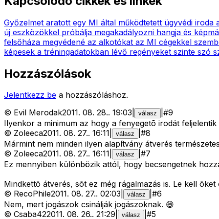
Kapcsolódó cikkek és linkek
Győzelmet aratott egy MI által működtetett ügyvédi iroda 
új eszközökkel próbálja megakadályozni hangja és képmás
felsőháza megvédené az alkotókat az MI cégekkel szem
képesek a tréningadatokban lévő regényeket szinte szó sz
Hozzászólások
Jelentkezz be
a hozzászóláshoz.
©
Evil Merodak
2011. 08. 28.
.
19:03
|
|
#
9
válasz
Ilyenkor a minimum az hogy a fenyegetõ irodát feljelentik
©
Zoleeca
2011. 08. 27.
.
16:11
|
|
#
8
válasz
Mármint nem minden ilyen alapítvány átverés természete
©
Zoleeca
2011. 08. 27.
.
16:11
|
|
#
7
válasz
Ez mennyiben különbözik attól, hogy becsengetnek hozzád
Mindkettõ átverés, sõt ez még rágalmazás is. Le kell õket 
©
RecoPhile
2011. 08. 27.
.
02:03
|
|
#
6
válasz
Nem, mert jogászok csinálják jogászoknak. 😄
©
Csaba42
2011. 08. 26.
.
21:29
|
|
#
5
válasz