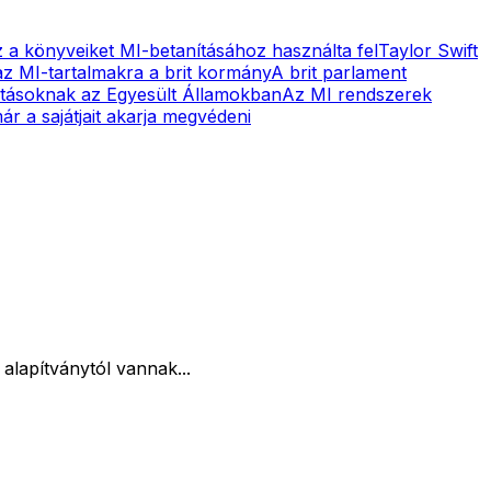
z a könyveiket MI-betanításához használta fel
Taylor Swift
az MI-tartalmakra a brit kormány
A brit parlament
kotásoknak az Egyesült Államokban
Az MI rendszerek
már a sajátjait akarja megvédeni
lapítványtól vannak...