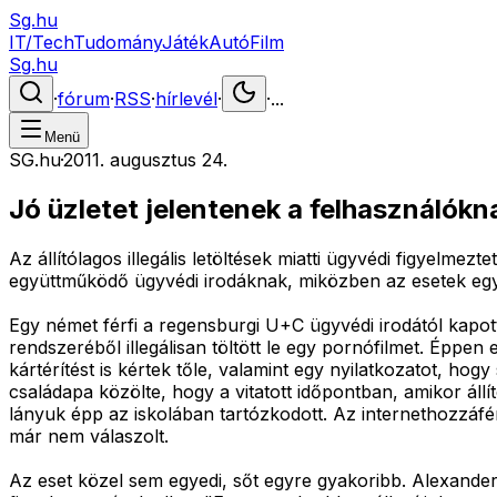
Sg.hu
IT/Tech
Tudomány
Játék
Autó
Film
Sg.hu
·
fórum
·
RSS
·
hírlevél
·
·
...
Menü
SG.hu
·
2011. augusztus 24.
Jó üzletet jelentenek a felhasználókn
Az állítólagos illegális letöltések miatti ügyvédi figyelme
együttműködő ügyvédi irodáknak, miközben az esetek egy
Egy német férfi a regensburgi U+C ügyvédi irodától kapott
rendszeréből illegálisan töltött le egy pornófilmet. Éppen
kártérítést is kértek tőle, valamint egy nyilatkozatot, hog
családapa közölte, hogy a vitatott időpontban, amikor állít
lányuk épp az iskolában tartózkodott. Az internethozzáféré
már nem válaszolt.
Az eset közel sem egyedi, sőt egyre gyakoribb. Alexande