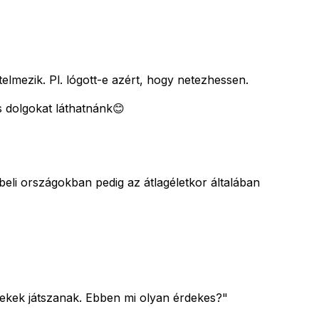
elmezik. Pl. lógott-e azért, hogy netezhessen.
s dolgokat láthatnánk😊
beli országokban pedig az átlagéletkor általában
rekek játszanak. Ebben mi olyan érdekes?"