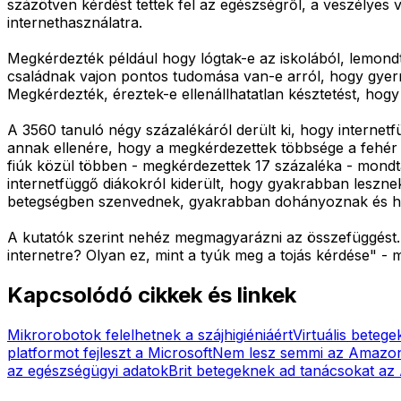
százötven kérdést tettek fel az egészségről, a veszélyes 
internethasználatra.
Megkérdezték például hogy lógtak-e az iskolából, lemondt
családnak vajon pontos tudomása van-e arról, hogy gyerme
Megkérdezték, éreztek-e ellenállhatatlan késztetést, hogy
A 3560 tanuló négy százalékáról derült ki, hogy internetf
annak ellenére, hogy a megkérdezettek többsége a fehér l
fiúk közül többen - megkérdezettek 17 százaléka - mondtá
internetfüggő diákokról kiderült, hogy gyakrabban leszne
betegségben szenvednek, gyakrabban dohányoznak és h
A kutatók szerint nehéz megmagyarázni az összefüggést. "A
internetre? Olyan ez, mint a tyúk meg a tojás kérdése" -
Kapcsolódó cikkek és linkek
Mikrorobotok felelhetnek a szájhigiéniáért
Virtuális beteg
platformot fejleszt a Microsoft
Nem lesz semmi az Amazon
az egészségügyi adatok
Brit betegeknek ad tanácsokat az