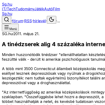
Sg.hu
IT/Tech
Tudomány
Játék
Autó
Film
Sg.hu
·
fórum
·
RSS
·
hírlevél
·
·
...
Menü
SG.hu
·
2011. május 21.
A tinédzserek alig 4 százaléka intern
Minden huszonötödik tinédzser "ellenállhatatlan késztetés
feszültté válik - derült ki amerikai pszichológusok tanulm
A több mint 3500 Connecticut állambeli középiskolás meg
eséllyel lesznek depressziósak vagy nyúlnak a drogokhoz
leszögezték: nem tudtak egyértelmű bizonyítékot találni 
depresszióval vagy a droghasználattal.
"Az internetfüggőség az amerikai középiskolások mintegy 
szaklapban. "Összefüggésbe lehet hozni a depressziót, a t
többet használhatják a netet, és kevésbé tudatosan viszo