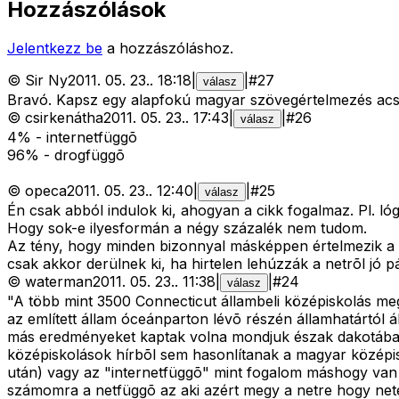
Hozzászólások
Jelentkezz be
a hozzászóláshoz.
©
Sir Ny
2011. 05. 23.
.
18:18
|
|
#
27
válasz
Bravó. Kapsz egy alapfokú magyar szövegértelmezés acsi
©
csirkenátha
2011. 05. 23.
.
17:43
|
|
#
26
válasz
4% - internetfüggõ
96% - drogfüggõ
©
opeca
2011. 05. 23.
.
12:40
|
|
#
25
válasz
Én csak abból indulok ki, ahogyan a cikk fogalmaz. Pl. l
Hogy sok-e ilyesformán a négy százalék nem tudom.
Az tény, hogy minden bizonnyal másképpen értelmezik a 
csak akkor derülnek ki, ha hirtelen lehúzzák a netrõl jó p
©
waterman
2011. 05. 23.
.
11:38
|
|
#
24
válasz
"A több mint 3500 Connecticut állambeli középiskolás megk
az említett állam óceánparton lévõ részén államhatártól 
más eredményeket kaptak volna mondjuk észak dakotában. 
középiskolások hírbõl sem hasonlítanak a magyar középis
után) vagy az "internetfüggõ" mint fogalom máshogy van 
számomra a netfüggõ az aki azért megy a netre hogy net