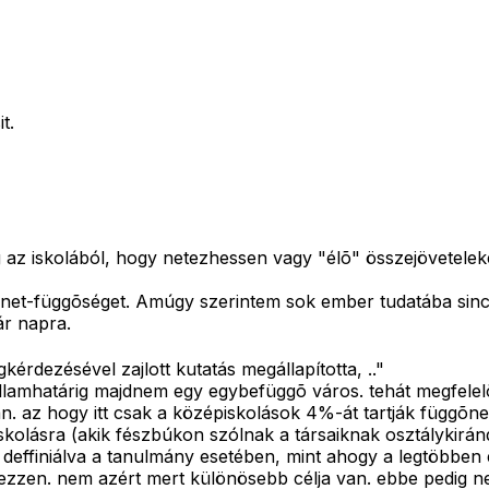
t.
óg az iskolából, hogy netezhessen vagy "élõ" összejövetel
net-függõséget. Amúgy szerintem sok ember tudatába sinc
ár napra.
érdezésével zajlott kutatás megállapította, .."
államhatárig majdnem egy egybefüggõ város. tehát megfelelõ
az hogy itt csak a középiskolások 4%-át tartják függõnek
kolásra (akik fészbúkon szólnak a társaiknak osztálykirán
deffiniálva a tanulmány esetében, mint ahogy a legtöbben
ezzen. nem azért mert különösebb célja van. ebbe pedig n