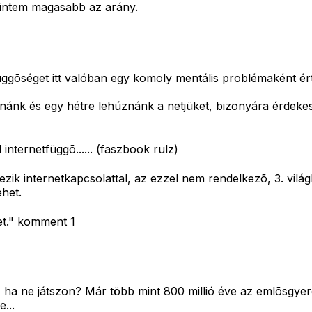
intem magasabb az arány.
üggõséget itt valóban egy komoly mentális problémaként ért
anánk és egy hétre lehúznánk a netjüket, bizonyára érdeke
ternetfüggõ...... (faszbook rulz)
ik internetkapcsolattal, az ezzel nem rendelkezõ, 3. világ
ehet.
et." komment 1
, ha ne játszon? Már több mint 800 millió éve az emlõsgye
...