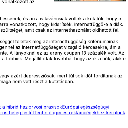
s vonatkozott az
essenek, és arra is kíváncsiak voltak a kutatók, hogy a
ra vonatkozott, hogy kiderítsék, internetfüggő-e a diák.
zültséget, amit csak az internethasználat oldhatott fel.
séggel feleltek meg az internetfüggőség kritériumainak
igennel az internetfüggőséget vizsgáló kérdésekre, ám a
nte. A lányoknál ez az arány csupán 13 százalék volt. Az
 többiek. Megállították továbbá: hogy azok a fiúk, akik e
agy azért depressziósak, mert túl sok időt fordítanak az
 maga nem vett részt a kutatásban.
 a hibrid háziorvosi praxisok
Európai egészségügyi
os beteg testét
Technológiai és reklámcégekhez kerülnek