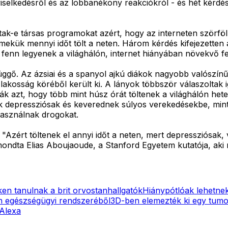
viselkedésről és az lobbanékony reakciókról - és hét kérdé
ak-e társas programokat azért, hogy az interneten szörfölh
kük mennyi időt tölt a neten. Három kérdés kifejezetten ar
 fenn legyenek a világhálón, internet hiányában növekvő fes
üggő. Az ázsiai és a spanyol ajkú diákok nagyobb valószínű
akosság köréből került ki. A lányok többször válaszoltak 
k azt, hogy több mint húsz órát töltenek a világhálón hete
k depressziósak és keverednek súlyos verekedésekbe, mint a
asználnak drogokat.
zért töltenek el annyi időt a neten, mert depressziósak, v
 mondta Elias Aboujaoude, a Stanford Egyetem kutatója, aki
eken tanulnak a brit orvostanhallgatók
Hiánypótlóak lehetnek
 egészségügyi rendszeréből
3D-ben elemezték ki egy tumor
 Alexa