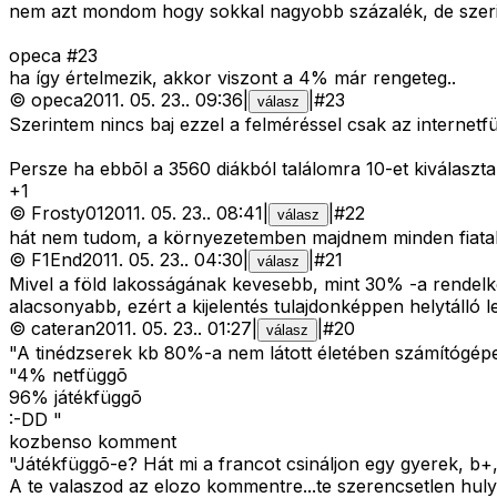
nem azt mondom hogy sokkal nagyobb százalék, de szer
opeca #23
ha így értelmezik, akkor viszont a 4% már rengeteg..
©
opeca
2011. 05. 23.
.
09:36
|
|
#
23
válasz
Szerintem nincs baj ezzel a felméréssel csak az internetf
Persze ha ebbõl a 3560 diákból találomra 10-et kiválaszt
+
1
©
Frosty01
2011. 05. 23.
.
08:41
|
|
#
22
válasz
hát nem tudom, a környezetemben majdnem minden fiatal in
©
F1End
2011. 05. 23.
.
04:30
|
|
#
21
válasz
Mivel a föld lakosságának kevesebb, mint 30% -a rendelkez
alacsonyabb, ezért a kijelentés tulajdonképpen helytálló l
©
cateran
2011. 05. 23.
.
01:27
|
|
#
20
válasz
"A tinédzserek kb 80%-a nem látott életében számítógép
"4% netfüggõ
96% játékfüggõ
:-DD "
kozbenso komment
"Játékfüggõ-e? Hát mi a francot csináljon egy gyerek, b+
A te valaszod az elozo kommentre...te szerencsetlen hulye