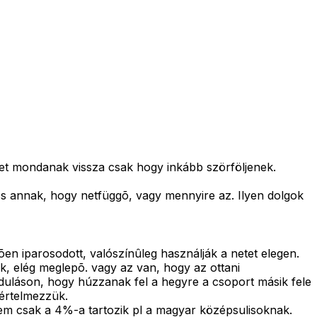
eket mondanak vissza csak hogy inkább szörföljenek.
s annak, hogy netfüggõ, vagy mennyire az. Ilyen dolgok
en iparosodott, valószínûleg használják a netet elegen.
, elég meglepõ. vagy az van, hogy az ottani
duláson, hogy húzzanak fel a hegyre a csoport másik fele
 értelmezzük.
em csak a 4%-a tartozik pl a magyar középsulisoknak.