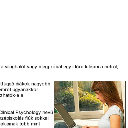
a világhálót vagy megpróbál egy időre lelépni a netről,
netfüggő diákok nagyobb
etemről ugyanakkor
ozhatók-e a
Clinical Psychology nevű
özépiskolás fiúk sokkal
ákjainak több mint