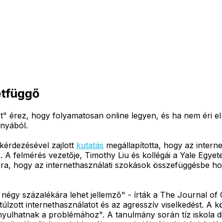
etfüggő
t" érez, hogy folyamatosan online legyen, és ha nem éri el 
ányából.
kérdezésével zajlott
kutatás
megállapította, hogy az inter
. A felmérés vezetője, Timothy Liu és kollégái a Yale Egy
arra, hogy az internethasználati szokások összefüggésbe h
négy százalékára lehet jellemző" - írták a The Journal of 
úlzott internethasználatot és az agresszív viselkedést. A k
nyulhatnak a problémához". A tanulmány során tíz iskola di