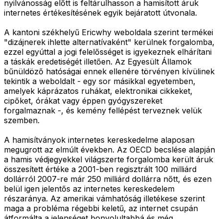
nyilvánosság előtt is feltárulhasson a hamisított áruk
internetes értékesítésének egyik bejáratott útvonala.
A kantoni székhelyű Ericwhy weboldala szerint termékei
"dizájnerek ihlette alternatívaként" kerülnek forgalomba,
ezzel egyúttal a jogi felelősséget is igyekeznek elhárítani
a táskák eredetiségét illetően. Az Egyesült Államok
bűnüldöző hatóságai ennek ellenére törvényen kívülinek
tekintik a weboldalt - egy sor másikkal egyetemben,
amelyek káprázatos ruhákat, elektronikai cikkeket,
cipőket, órákat vagy éppen gyógyszereket
forgalmaznak -, és kemény fellépést terveznek velük
szemben.
A hamisítványok internetes kereskedelme alaposan
megugrott az elmúlt években. Az OECD becslése alapján
a hamis védjegyekkel világszerte forgalomba került áruk
összesített értéke a 2001-ben regisztrált 100 milliárd
dollárról 2007-re már 250 milliárd dollárra nőtt, és ezen
belül igen jelentős az internetes kereskedelem
részaránya. Az amerikai vámhatóság illetékese szerint
maga a probléma régebbi keletű, az internet csupán
átformálta a jelenséget bonyolultabbá és még