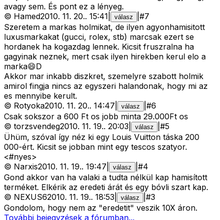
avagy sem. És pont ez a lényeg.
©
Hamed
2010. 11. 20.
.
15:41
|
|
#
7
válasz
Szeretem a markas holmikat, de ilyen agyonhamisitott
luxusmarkakat (gucci, rolex, stb) marcsak ezert se
hordanek ha kogazdag lennek. Kicsit fruszralna ha
gagyinak neznek, mert csak ilyen hirekben kerul elo a
marka😄D
Akkor mar inkabb diszkret, szemelyre szabott holmik
amirol fingja nincs az egyszeri halandonak, hogy mi az
es mennyibe kerult.
©
Rotyoka
2010. 11. 20.
.
14:47
|
|
#
6
válasz
Csak sokszor a 600 Ft os jobb minta 29.000Ft os
©
torzsvendeg
2010. 11. 19.
.
20:03
|
|
#
5
válasz
Ühüm, szóval így néz ki egy Louis Vuitton táska 200
000-ért. Kicsit se jobban mint egy tescos szatyor.
<#nyes>
©
Narxis
2010. 11. 19.
.
19:47
|
|
#
4
válasz
Gond akkor van ha valaki a tudta nélkül kap hamisított
terméket. Elkérik az eredeti árát és egy bóvli szart kap.
©
NEXUS6
2010. 11. 19.
.
18:53
|
|
#
3
válasz
Gondolom, hogy nem az "eredetit" veszik 10X áron.
További bejegyzések a fórumban...