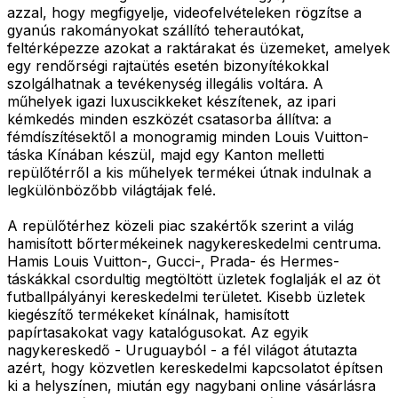
azzal, hogy megfigyelje, videofelvételeken rögzítse a
gyanús rakományokat szállító teherautókat,
feltérképezze azokat a raktárakat és üzemeket, amelyek
egy rendőrségi rajtaütés esetén bizonyítékokkal
szolgálhatnak a tevékenység illegális voltára. A
műhelyek igazi luxuscikkeket készítenek, az ipari
kémkedés minden eszközét csatasorba állítva: a
fémdíszítésektől a monogramig minden Louis Vuitton-
táska Kínában készül, majd egy Kanton melletti
repülőtérről a kis műhelyek termékei útnak indulnak a
legkülönbözőbb világtájak felé.
A repülőtérhez közeli piac szakértők szerint a világ
hamisított bőrtermékeinek nagykereskedelmi centruma.
Hamis Louis Vuitton-, Gucci-, Prada- és Hermes-
táskákkal csordultig megtöltött üzletek foglalják el az öt
futballpályányi kereskedelmi területet. Kisebb üzletek
kiegészítő termékeket kínálnak, hamisított
papírtasakokat vagy katalógusokat. Az egyik
nagykereskedő - Uruguayból - a fél világot átutazta
azért, hogy közvetlen kereskedelmi kapcsolatot építsen
ki a helyszínen, miután egy nagybani online vásárlásra