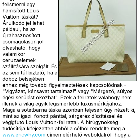
felismerni egy
hamisított Louis
Vuitton-táskát?
Árulkodó jel lehet
például, ha az
újrahasznosított
csomagoláson jól
olvasható, hogy
valamikor
ceruzaelemek
szállítására szolgált. És
az sem túl biztató, ha a
doboz belsejében
ehhez még további figyelmeztetések kapcsolódnak -
"Vigyázat, kénsavat tartalmaz!" vagy "Mérgező, súlyos
égési sérülést okozhat". Ezek a feliratok valahogy nem
illenek a világ egyik legismertebb luxusmárkájához.
Maga a sötétbarna táska azonban teljesen úgy nézett ki,
mint az igazi: fonott pánttal, sárgaréz díszítéssel és
végigfutó Louis Vuitton-felirattal. A hírügynökség
tudósítója kifejezetten abból a célból rendelte meg a
www.ericwhy.com
címen elérhető weboldalról, hogy a