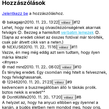
Hozzászólások
Jelentkezz be
a hozzászóláshoz.
©
bakagaijin
2010. 11. 23.
.
13:22
|
|
#
12
válasz
Lehet, hogy nem az sg olvasóközönségének akarnak
felvágni 😊. Bezzeg a hamisított
verbatim lemezek
😊.
(Sajna az eredeti cikket az összes fotóval már törölték,
csak pár átvett cikk van a neten.)
©
NEXUS6
2010. 11. 22.
.
11:16
|
|
#
11
válasz
Vazze, én meg még eddig azt sem tudtam, hogy ilyen
márka létezik!
<#nyes>
©
mad mind
2010. 11. 22.
.
08:02
|
|
#
10
válasz
És tényleg eredeti. Egy csomóan még hitelt is felvesznek,
hogy felvághassanak.
©
12346
2010. 11. 20.
.
21:23
|
|
#
9
válasz
kedvenceim a buszmegállóban álló lv táskás prolik.
biztos nekik is eredeti^^
©
DontKillMe
2010. 11. 20.
.
17:20
|
|
#
8
válasz
A helyzet az, hogy ha anyuci ellibben egy ilyennel a
karján, a büdös életben nem mondod meg, hogy orig,