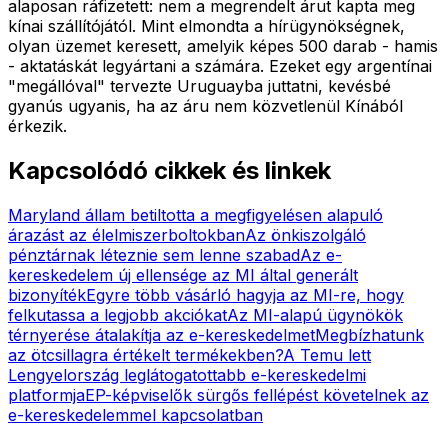
alaposan ráfizetett: nem a megrendelt árut kapta meg
kínai szállítójától. Mint elmondta a hírügynökségnek,
olyan üzemet keresett, amelyik képes 500 darab - hamis
- aktatáskát legyártani a számára. Ezeket egy argentínai
"megállóval" tervezte Uruguayba juttatni, kevésbé
gyanús ugyanis, ha az áru nem közvetlenül Kínából
érkezik.
Kapcsolódó cikkek és linkek
Maryland állam betiltotta a megfigyelésen alapuló
árazást az élelmiszerboltokban
Az önkiszolgáló
pénztárnak léteznie sem lenne szabad
Az e-
kereskedelem új ellensége az MI által generált
bizonyíték
Egyre több vásárló hagyja az MI-re, hogy
felkutassa a legjobb akciókat
Az MI-alapú ügynökök
térnyerése átalakítja az e-kereskedelmet
Megbízhatunk
az ötcsillagra értékelt termékekben?
A Temu lett
Lengyelország leglátogatottabb e-kereskedelmi
platformja
EP-képviselők sürgős fellépést követelnek az
e-kereskedelemmel kapcsolatban