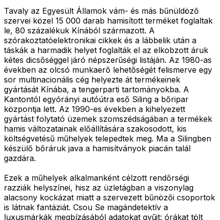
Tavaly az Egyesült Államok vám- és más bűnüldöző
szervei közel 15 000 darab hamisított terméket foglaltak
le, 80 százalékuk Kínából származott. A
szórakoztatóelektronikai cikkek és a lábbelik után a
táskák a harmadik helyet foglalták el az elkobzott áruk
kétes dicsőséggel járó népszerűségi listáján. Az 1980-as
években az olcsó munkaerő lehetőségét felismerve egy
sor multinacionális cég helyezte át termékeinek
gyártását Kínába, a tengerparti tartományokba. A
Kantontól egyórányi autóútra eső Siling a bőripar
központja lett. Az 1990-es években a kihelyezett
gyártást folytató üzemek szomszédságában a termékek
hamis változatainak előállítására szakosodott, kis
költségvetésű műhelyek telepedtek meg. Ma a Silingben
készülő bőráruk java a hamisítványok piacán talál
gazdára.
Ezek a műhelyek alkalmanként célzott rendőrségi
razziák helyszínei, hisz az üzletágban a viszonylag
alacsony kockázat miatt a szervezett bűnözői csoportok
is látnak fantáziát. Csou Se magándetektív a
luxusmárkák megbízásából adatokat gyűjt: órákat tölt