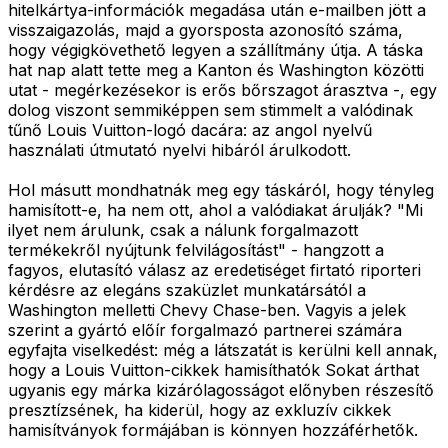
hitelkártya-információk megadása után e-mailben jött a
visszaigazolás, majd a gyorsposta azonosító száma,
hogy végigkövethető legyen a szállítmány útja. A táska
hat nap alatt tette meg a Kanton és Washington közötti
utat - megérkezésekor is erős bőrszagot árasztva -, egy
dolog viszont semmiképpen sem stimmelt a valódinak
tűnő Louis Vuitton-logó dacára: az angol nyelvű
használati útmutató nyelvi hibáról árulkodott.
Hol másutt mondhatnák meg egy táskáról, hogy tényleg
hamisított-e, ha nem ott, ahol a valódiakat árulják? "Mi
ilyet nem árulunk, csak a nálunk forgalmazott
termékekről nyújtunk felvilágosítást" - hangzott a
fagyos, elutasító válasz az eredetiséget firtató riporteri
kérdésre az elegáns szaküzlet munkatársától a
Washington melletti Chevy Chase-ben. Vagyis a jelek
szerint a gyártó előír forgalmazó partnerei számára
egyfajta viselkedést: még a látszatát is kerülni kell annak,
hogy a Louis Vuitton-cikkek hamisíthatók Sokat árthat
ugyanis egy márka kizárólagosságot előnyben részesítő
presztízsének, ha kiderül, hogy az exkluzív cikkek
hamisítványok formájában is könnyen hozzáférhetők.