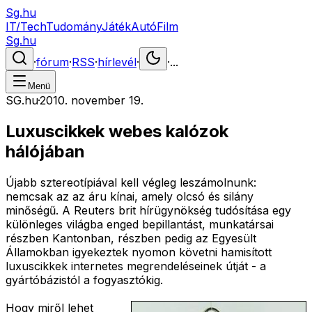
Sg.hu
IT/Tech
Tudomány
Játék
Autó
Film
Sg.hu
·
fórum
·
RSS
·
hírlevél
·
·
...
Menü
SG.hu
·
2010. november 19.
Luxuscikkek webes kalózok
hálójában
Újabb sztereotípiával kell végleg leszámolnunk:
nemcsak az az áru kínai, amely olcsó és silány
minőségű. A Reuters brit hírügynökség tudósítása egy
különleges világba enged bepillantást, munkatársai
részben Kantonban, részben pedig az Egyesült
Államokban igyekeztek nyomon követni hamisított
luxuscikkek internetes megrendeléseinek útját - a
gyártóbázistól a fogyasztókig.
Hogy miről lehet