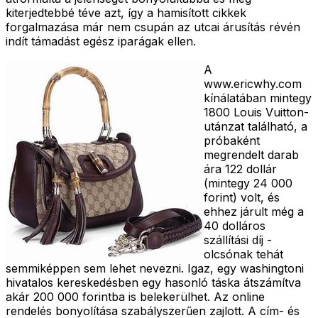
kiterjedtebbé téve azt, így a hamisított cikkek
forgalmazása már nem csupán az utcai árusítás révén
indít támadást egész iparágak ellen.
A
www.ericwhy.com
kínálatában mintegy
1800 Louis Vuitton-
utánzat található, a
próbaként
megrendelt darab
ára 122 dollár
(mintegy 24 000
forint) volt, és
ehhez járult még a
40 dolláros
szállítási díj -
olcsónak tehát
semmiképpen sem lehet nevezni. Igaz, egy washingtoni
hivatalos kereskedésben egy hasonló táska átszámítva
akár 200 000 forintba is belekerülhet. Az online
rendelés bonyolítása szabályszerűen zajlott. A cím- és