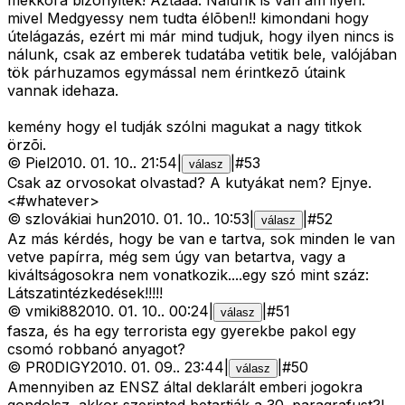
mekkora bizonyiték! Aztaaa. Nálunk is van ám ilyen:
mivel Medgyessy nem tudta élõben!! kimondani hogy
útelágazás, ezért mi már mind tudjuk, hogy ilyen nincs is
nálunk, csak az emberek tudatába vetitik bele, valójában
tök párhuzamos egymással nem érintkezõ útaink
vannak idehaza.
kemény hogy el tudják szólni magukat a nagy titkok
örzõi.
©
Piel
2010. 01. 10.
.
21:54
|
|
#
53
válasz
Csak az orvosokat olvastad? A kutyákat nem? Ejnye.
<#whatever>
©
szlovákiai hun
2010. 01. 10.
.
10:53
|
|
#
52
válasz
Az más kérdés, hogy be van e tartva, sok minden le van
vetve papírra, még sem úgy van betartva, vagy a
kiváltságosokra nem vonatkozik....egy szó mint száz:
Látszatintézkedések!!!!!
©
vmiki88
2010. 01. 10.
.
00:24
|
|
#
51
válasz
fasza, és ha egy terrorista egy gyerekbe pakol egy
csomó robbanó anyagot?
©
PR0DIGY
2010. 01. 09.
.
23:44
|
|
#
50
válasz
Amennyiben az ENSZ által deklarált emberi jogokra