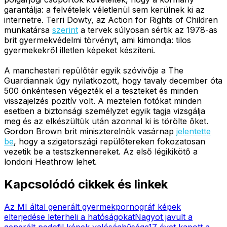
garantálja: a felvételek véletlenül sem kerülnek ki az
internetre. Terri Dowty, az Action for Rights of Children
munkatársa
szerint
a tervek súlyosan sértik az 1978-as
brit gyermekvédelmi törvényt, ami kimondja: tilos
gyermekekről illetlen képeket készíteni.
A manchesteri repülőtér egyik szóvivője a The
Guardiannak úgy nyilatkozott, hogy tavaly december óta
500 önkéntesen végezték el a teszteket és minden
visszajelzés pozitív volt. A meztelen fotókat minden
esetben a biztonsági személyzet egyik tagja vizsgálja
meg és az elkészültük után azonnal ki is törölte őket.
Gordon Brown brit miniszterelnök vasárnap
jelentette
be
, hogy a szigetországi repülőtereken fokozatosan
vezetik be a testszkennereket. Az első légikikötő a
londoni Heathrow lehet.
Kapcsolódó cikkek és linkek
Az MI által generált gyermekpornográf képek
elterjedése leterheli a hatóságokat
Nagyot javult a
generált pedofil képek valósághűsége
17 évet kapott a