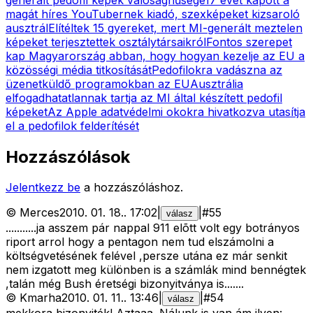
magát híres YouTubernek kiadó, szexképeket kizsaroló
ausztrál
Elítéltek 15 gyereket, mert MI-generált meztelen
képeket terjesztettek osztálytársaikról
Fontos szerepet
kap Magyarország abban, hogy hogyan kezelje az EU a
közösségi média titkosítását
Pedofilokra vadászna az
üzenetküldő programokban az EU
Ausztrália
elfogadhatatlannak tartja az MI által készített pedofil
képeket
Az Apple adatvédelmi okokra hivatkozva utasítja
el a pedofilok felderítését
Hozzászólások
Jelentkezz be
a hozzászóláshoz.
©
Merces
2010. 01. 18.
.
17:02
|
|
#
55
válasz
...........ja asszem pár nappal 911 elõtt volt egy botrányos
riport arrol hogy a pentagon nem tud elszámolni a
költségvetésének felével ,persze utána ez már senkit
nem izgatott meg különben is a számlák mind bennégtek
,talán még Bush éretségi bizonyitványa is.......
©
Kmarha
2010. 01. 11.
.
13:46
|
|
#
54
válasz