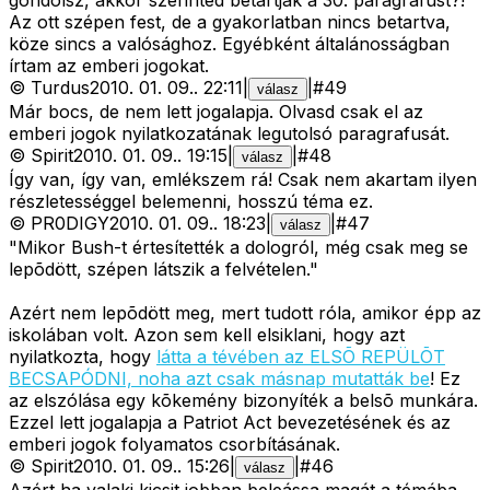
gondolsz, akkor szerinted betartják a 30. paragrafust?!
Az ott szépen fest, de a gyakorlatban nincs betartva,
köze sincs a valósághoz. Egyébként általánosságban
írtam az emberi jogokat.
©
Turdus
2010. 01. 09.
.
22:11
|
|
#
49
válasz
Már bocs, de nem lett jogalapja. Olvasd csak el az
emberi jogok nyilatkozatának legutolsó paragrafusát.
©
Spirit
2010. 01. 09.
.
19:15
|
|
#
48
válasz
Így van, így van, emlékszem rá! Csak nem akartam ilyen
részletességgel belemenni, hosszú téma ez.
©
PR0DIGY
2010. 01. 09.
.
18:23
|
|
#
47
válasz
"Mikor Bush-t értesítették a dologról, még csak meg se
lepõdött, szépen látszik a felvételen."
Azért nem lepõdött meg, mert tudott róla, amikor épp az
iskolában volt. Azon sem kell elsiklani, hogy azt
nyilatkozta, hogy
látta a tévében az ELSÕ REPÜLÕT
BECSAPÓDNI, noha azt csak másnap mutatták be
! Ez
az elszólása egy kõkemény bizonyíték a belsõ munkára.
Ezzel lett jogalapja a Patriot Act bevezetésének és az
emberi jogok folyamatos csorbításának.
©
Spirit
2010. 01. 09.
.
15:26
|
|
#
46
válasz