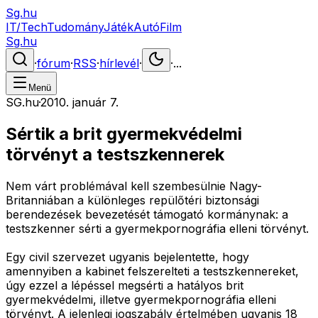
Sg.hu
IT/Tech
Tudomány
Játék
Autó
Film
Sg.hu
·
fórum
·
RSS
·
hírlevél
·
·
...
Menü
SG.hu
·
2010. január 7.
Sértik a brit gyermekvédelmi
törvényt a testszkennerek
Nem várt problémával kell szembesülnie Nagy-
Britanniában a különleges repülőtéri biztonsági
berendezések bevezetését támogató kormánynak: a
testszkenner sérti a gyermekpornográfia elleni törvényt.
Egy civil szervezet ugyanis bejelentette, hogy
amennyiben a kabinet felszerelteti a testszkennereket,
úgy ezzel a lépéssel megsérti a hatályos brit
gyermekvédelmi, illetve gyermekpornográfia elleni
törvényt. A jelenlegi jogszabály értelmében ugyanis 18