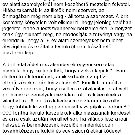
év alatti személyekről nem készíthető meztelen felvétel.
Hiába takarnák ki az illetők nemi szerveit, az
önmagában még nem elég - állította a szervezet. A brit
kormány kénytelen volt elismerni, hogy jelenleg valóban
jogsértő lenne a testszkennerek beüzemelése. A helyzet
csak úgy oldható meg, ha módosítják a törvényt vagy ha
elrendelik, hogy a 18 év alatti személyeket nem lehet
átvilágítani és ezáltal a testükről nem készíthető
meztelen kép.
A brit adatvédelmi szakemberek egyenesen odáig
mentek, hogy kijelentették, hogy ezek a képek "olyan
illetlen fotók lennének, amik virtuális sztriptíz-
ellenőrzések során készülnének". Emellett fennáll a
veszélye annak is, hogy esetleg az átvilágításon átesett
prominens személyek meztelen fotói is kikerülnek a
világhálóra. A brit közlekedési minisztérium közölte,
hogy többek között éppen emiatt vizsgálják a potom 80
000 fontba kerülő készülékek alkalmazásának kérdését
és arra csak azután kerülhet sor, ha világos lesz a jogi
helyzet. A berendezések kezelőit mindenképpen
továbbképzésre küldik és egy szigorú etikai kódexet