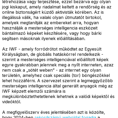
létrehozása vagy terjesztése, ezzel bezárva egy olyan
jogi kiskaput, amely riadalmat keltett a rendőrség és az
online biztonságért küzdő aktivisták körében. Az is
illegálissá válik, ha valaki olyan útmutatót birtokol,
amelyek megtanítják az embereket arra, hogyan
használják a mesterséges intelligencia eszközeit
bántalmazó képeket készítésére, vagy hogy bárki
segítsen másoknak ilyenek előállításában.
Az IWF - amely forródrótot működtet az Egyesült
Királyságban, de globális hatáskörrel rendelkezik -
szerint a mesterséges intelligenciával előállított képek
egyre gyakrabban jelennek meg a nyílt interneten, azaz
nem csak a „sötét weben” - az internet egy olyan
területén, amelyhez csak speciális (tor) böngészőkkel
lehet hozzáférni. A szervezet szerint a legmeggyőzőbb
mesterséges intelligencia által generált anyagok még az
IWF képzett elemzői számára is
megkülönböztethetetlenek lehetnek a valódi képektől és
videóktól.
A megfigyelőszerv éves jelentésében azt is közölte,
hogy 2024-ben
rekordszámú weboldal fogadja
a