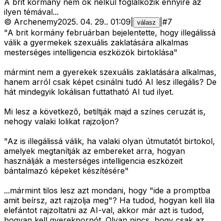
A brit kormány nem ok nélkül foglalkozik ennyire az
ilyen témával...
©
Archenemy
2025. 04. 29.
.
01:09
|
|
#
7
válasz
"A brit kormány februárban bejelentette, hogy illegálissá
válik a gyermekek szexuális zaklatására alkalmas
mesterséges intelligencia eszközök birtoklása"
mármint nem a gyerekek szexuális zaklatására alkalmas,
hanem arról csak képet csinálni tudó AI lesz illegális? De
hát mindegyik lokálisan futtatható AI tud ilyet.
Mi lesz a következő, betiltják majd a színes ceruzát is,
nehogy valaki lolikat rajzoljon?
"Az is illegálissá válik, ha valaki olyan útmutatót birtokol,
amelyek megtanítják az embereket arra, hogyan
használják a mesterséges intelligencia eszközeit
bántalmazó képeket készítésére"
...mármint tilos lesz azt mondani, hogy "ide a promptba
amit beírsz, azt rajzolja meg"? Ha tudod, hogyan kell lila
elefántot rajzoltatni az AI-val, akkor már azt is tudod,
hogyan kell gyerekpornót. Olyan nincs, hogy csak az