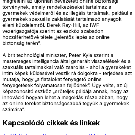
megfelelni az újonnan bevezetett online biztonsági
törvénynek, amely rendelkezéseket tartalmaz a
gyermekek védelméről és az illegális tartalmak, például a
gyermekek szexuális zaklatását tartalmazó anyagok
elleni küzdelemről. Derek Ray-Hill, az IWF
vezérigazgatója szerint az eszköz szabadon
hozzáférhetővé tétele „jelentős lépés az online
biztonság terén”.
A brit technológiai miniszter, Peter Kyle szerint a
mesterséges intelligencia által generált visszaélések és a
szexuális tartalmakkal való zsarolás - ahol a gyerekeket
intim képek küldésével veszik rá dolgokra - terjedése azt
mutatja, hogy „a fiatalokat fenyegető online
fenyegetések folyamatosan fejlődnek”. Úgy vélte, az új
képazonosító eszköz „erőteljes példája annak, hogy az
innováció hogyan lehet a megoldás része abban, hogy
az online tereket biztonságosabbá tegyük a gyermekek
számára”.
Kapcsolódó cikkek és linkek