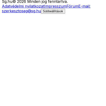
Sg
.hu
©
2026
Minden jog fenntartva.
Adatvédelmi nyilatkozat
Impresszum
Fórum
E-mail:
szerkesztoseg@sg.hu
Sütibeállítások