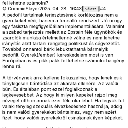
fel lehetne számolni?
©
CommieSlayer
2025. 04. 28.
.
16:43
|
|
#
4
válasz
A pedofil tartalmak terjesztésének korlátozása nem a
gyerekeket védi, hanem a fennálló rendszert. Jó ürügy
egy fasiszta megfigyelőállam implementálására. Valamint
a szabad terjesztés mellett az Epstein féle ügynökök és
zsarolók munkája értelmetlenné válna és nem lehetne
irányítás alatt tartani rengeteg politikust és cégvezetőt.
Továbbá onnantól bárki lebuktathatná bármelyik
pedofilt. Gyerek(/ember) kereskedelem most is van
Európában is és pikk pakk fel lehetne számolni ha igény
lenne rá.
A törvénynek arra kellene fókuszálnia, hogy kinek esik
ténylegesen bántódása az akarata ellenére. Az valódi
bűn. És általában pont ezzel foglalkoznak a
legkevesebbet. Az hogy ki milyen képeket rajzol meg
nézeget otthon annak ezer féle oka lehet. Ha tegyük fel
valaki tényleg szexuális élvezkedéshez használja, addig
is nem valódi gyerekeket bántalmaz, vagy nem azért
fizet, hogy valódi gyerekekről csináljanak ilyen képeket.