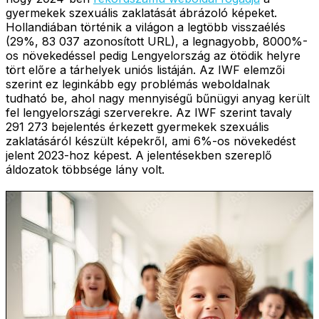
gyermekek szexuális zaklatását ábrázoló képeket.
Hollandiában történik a világon a legtöbb visszaélés
(29%, 83 037 azonosított URL), a legnagyobb, 8000%-
os növekedéssel pedig Lengyelország az ötödik helyre
tört előre a tárhelyek uniós listáján. Az IWF elemzői
szerint ez leginkább egy problémás weboldalnak
tudható be, ahol nagy mennyiségű bűnügyi anyag került
fel lengyelországi szerverekre. Az IWF szerint tavaly
291 273 bejelentés érkezett gyermekek szexuális
zaklatásáról készült képekről, ami 6%-os növekedést
jelent 2023-hoz képest. A jelentésekben szereplő
áldozatok többsége lány volt.