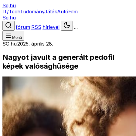
Sg.hu
IT/Tech
Tudomány
Játék
Autó
Film
Sg.hu
·
fórum
·
RSS
·
hírlevél
·
·
...
Menü
SG.hu
·
2025. április 28.
Nagyot javult a generált pedofil
képek valósághűsége