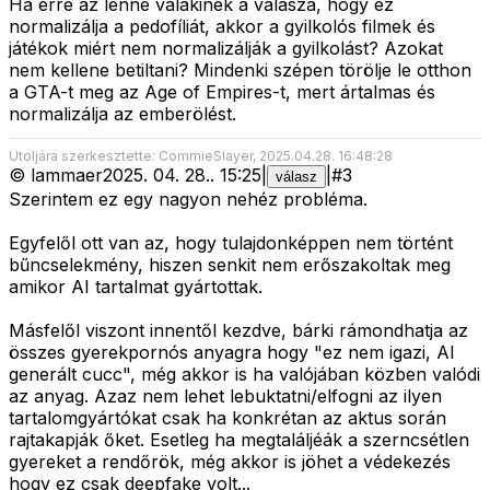
Ha erre az lenne valakinek a válasza, hogy ez
normalizálja a pedofíliát, akkor a gyilkolós filmek és
játékok miért nem normalizálják a gyilkolást? Azokat
nem kellene betiltani? Mindenki szépen törölje le otthon
a GTA-t meg az Age of Empires-t, mert ártalmas és
normalizálja az emberölést.
Utoljára szerkesztette: CommieSlayer, 2025.04.28. 16:48:28
©
lammaer
2025. 04. 28.
.
15:25
|
|
#
3
válasz
Szerintem ez egy nagyon nehéz probléma.
Egyfelől ott van az, hogy tulajdonképpen nem történt
bűncselekmény, hiszen senkit nem erőszakoltak meg
amikor AI tartalmat gyártottak.
Másfelől viszont innentől kezdve, bárki rámondhatja az
összes gyerekpornós anyagra hogy "ez nem igazi, AI
generált cucc", még akkor is ha valójában közben valódi
az anyag. Azaz nem lehet lebuktatni/elfogni az ilyen
tartalomgyártókat csak ha konkrétan az aktus során
rajtakapják őket. Esetleg ha megtaláljéák a szerncsétlen
gyereket a rendőrök, még akkor is jöhet a védekezés
hogy ez csak deepfake volt...