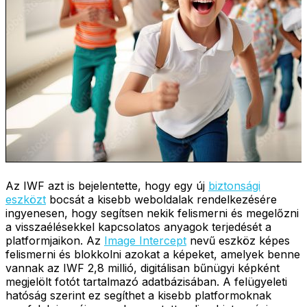
Az IWF azt is bejelentette, hogy egy új
biztonsági
eszközt
bocsát a kisebb weboldalak rendelkezésére
ingyenesen, hogy segítsen nekik felismerni és megelőzni
a visszaélésekkel kapcsolatos anyagok terjedését a
platformjaikon. Az
Image Intercept
nevű eszköz képes
felismerni és blokkolni azokat a képeket, amelyek benne
vannak az IWF 2,8 millió, digitálisan bűnügyi képként
megjelölt fotót tartalmazó adatbázisában. A felügyeleti
hatóság szerint ez segíthet a kisebb platformoknak