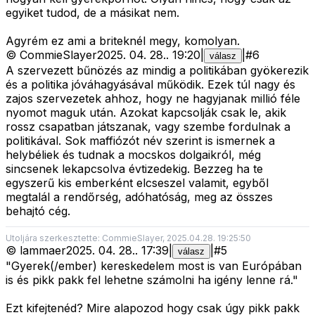
egyiket tudod, de a másikat nem.
Agyrém ez ami a briteknél megy, komolyan.
©
CommieSlayer
2025. 04. 28.
.
19:20
|
|
#
6
válasz
A szervezett bűnözés az mindig a politikában gyökerezik
és a politika jóváhagyásával működik. Ezek túl nagy és
zajos szervezetek ahhoz, hogy ne hagyjanak millió féle
nyomot maguk után. Azokat kapcsolják csak le, akik
rossz csapatban játszanak, vagy szembe fordulnak a
politikával. Sok maffiózót név szerint is ismernek a
helybéliek és tudnak a mocskos dolgaikról, még
sincsenek lekapcsolva évtizedekig. Bezzeg ha te
egyszerű kis emberként elcseszel valamit, egyből
megtalál a rendőrség, adóhatóság, meg az összes
behajtó cég.
Utoljára szerkesztette: CommieSlayer, 2025.04.28. 19:25:50
©
lammaer
2025. 04. 28.
.
17:39
|
|
#
5
válasz
"Gyerek(/ember) kereskedelem most is van Európában
is és pikk pakk fel lehetne számolni ha igény lenne rá."
Ezt kifejtenéd? Mire alapozod hogy csak úgy pikk pakk