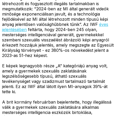
létrehozott és fogyasztott illegális tartalmakban is
megmutatkozik: "2024-ben az MI által generált videók
minősége exponenciálisan javult, és a technológia
fejlődésével az MI által létrehozott minden típusú képi
anyag jelentősen valósághűbbnek tűnik”. Az IWF
éves
jelentésében
feltárta, hogy 2024-ben 245 olyan,
mesterséges intelligenciával generált, gyermekekkel
szembeni szexuális visszaélést ábrázoló képi anyagról
érkezett hozzájuk jelentés, amely megszegte az Egyesült
Királyság törvényeit - ez 380%-os növekedést jelent a
2023-as 51-hez képest.
E képek legnagyobb része „A” kategóriájú anyag volt,
amely a gyermekek szexuális zaklatásának
legszélsőségesebb típusú, átható szexuális
tevékenységet vagy szadizmust tartalmazó tartalmát
jelenti. Ez az IWF által látott ilyen MI-anyagok 39%-át
tette ki.
A brit kormány februárban bejelentette, hogy illegálissá
válik a gyermekek szexuális zaklatására alkalmas
mesterséges intelligencia eszközök birtoklása,