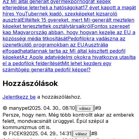
Az MI által generált gyermekpornográf képek
elterjedése leterheli a hatóságokat
17 évet kapott a magát
híres YouTubernek kiadó, szexképeket kizsaroló
ausztrál
Elítéltek 15 gyereket, mert MI-generált meztelen
képeket terjesztettek osztálytársaikról
Fontos szerepet
kap Magyarország abban, hogy hogyan kezelje az EU a
közösségi média titkosítását
Pedofilokra vadászna az
üzenetküldő programokban az EU
Ausztrália
elfogadhatatlannak tartja az MI által készített pedofil
képeket
Az Apple adatvédelmi okokra hivatkozva utasítja
el a pedofilok felderítését
Mit lehet kezdeni egy
számítógép generálta pedofil képpel?
Hozzászólások
Jelentkezz be
a hozzászóláshoz.
©
manypet
2025. 04. 30.
.
08:10
|
|
#
9
válasz
Persze, hogy nem. Még több kontrollt akar az emberek
felett, mondvacsinált ürüggyel. Épül szépül a
kommunizmus ott is.
©
FICEK9
2025. 04. 29.
.
14:31
|
|
#
8
válasz