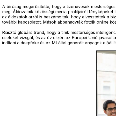
A bíróság megerősítette, hogy a tizenévesek mesterséges 
meg. Áldozataik közösségi média profiljairól fényképeket t
az áldozatok arról is beszámoltak, hogy elvesztették a bi
további kapcsolatot. Mások abbahagyták fotóik online közz
Riasztó globális trend, hogy a tinik mesterséges intellige
eseteket vizsgál, és az év elején az Európai Unió javasol
indítani a deepfake és az MI által generált anyagok előállít