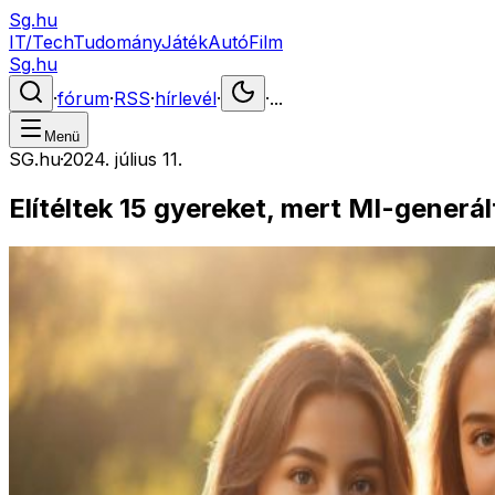
Sg.hu
IT/Tech
Tudomány
Játék
Autó
Film
Sg.hu
·
fórum
·
RSS
·
hírlevél
·
·
...
Menü
SG.hu
·
2024. július 11.
Elítéltek 15 gyereket, mert MI-generá