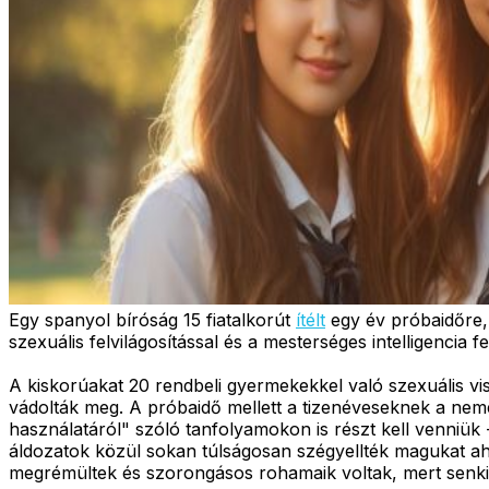
Egy spanyol bíróság 15 fiatalkorút
ítélt
egy év próbaidőre, 
szexuális felvilágosítással és a mesterséges intelligencia 
A kiskorúakat 20 rendbeli gyermekekkel való szexuális vis
vádolták meg. A próbaidő mellett a tizenéveseknek a nem
használatáról" szóló tanfolyamokon is részt kell venniük 
áldozatok közül sokan túlságosan szégyellték magukat ahh
megrémültek és szorongásos rohamaik voltak, mert senki