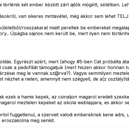
történik két ember között zárt ajtók mögött, sötétben. Lehet
sokról, van sikeres mintavétel, még akkor sem lehet TELJ
löletből/rosszakarat miatt pereltek be embereket megala
tory.. Újságba sajnos nem került be, mert ilyen nem történ
ldás. Egyrészt azért, mert (ahogy #5-ben Cat próbálta átad
 csak a pedofíliát támogatjuk (mert hiszen akkor honnan tud
rzései meg le vannak sz@rva?). Vagyis semmilyen meztelen 
et nézhet a neten, amennyit nem szégyell, de a(z osztály)tá
k ezek a hamis kepek, az csinaljon magarol eredeti szexke
 magarol meztelen kepeket az iskola weblapjara, es akkor 
ol fuggetlenul, a szerveit valodi embereknek kene adni, u
 eroszakolna meg senkit.