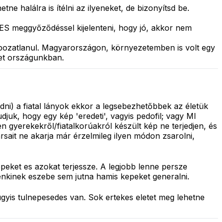
ne halálra is ítélni az ilyeneket, de bizonyítsd be.
ES meggyőződéssel kijelenteni, hogy jó, akkor nem
pozatlanul. Magyarországon, környezetemben is volt egy
het országunkban.
ni) a fiatal lányok ekkor a legsebezhetőbbek az életük
juk, hogy egy kép 'eredeti', vagyis pedofil; vagy MI
gyerekekről/fiatalkorúakról készült kép ne terjedjen, és
rsait ne akarja már érzelmileg ilyen módon zsarolni,
peket es azokat terjessze. A legjobb lenne persze
senkinek eszebe sem jutna hamis kepeket generalni.
gyis tulnepesedes van. Sok ertekes eletet meg lehetne