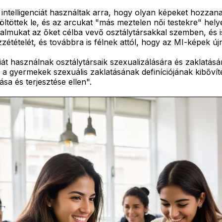
intelligenciát használtak arra, hogy olyan képeket hozzana
öltöttek le, és az arcukat "más meztelen női testekre" hely
zalmukat az őket célba vevő osztálytársakkal szemben, és is
étételét, és továbbra is félnek attól, hogy az MI-képek új
nciát használnak osztálytársaik szexualizálására és zaklatá
ta a gyermekek szexuális zaklatásának definíciójának kibőv
ása és terjesztése ellen".