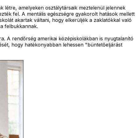
k létre, amelyeken osztálytársaik meztelenül jelennek
ezték fel. A mentális egészségre gyakorolt hatások mellett
kolát akartak váltani, hogy elkerüljék a zaklatókkal való
ra felbukkannak.
sára. A rendőrség amerikai középiskolákban is nyugtalanító
ítését, hogy hatékonyabban lehessen "büntetőeljárást