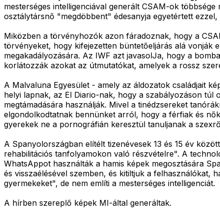
mesterséges intelligenciával generált CSAM-ok többsége 
osztálytársnő "megdöbbent" édesanyja egyetértett ezzel, 
Miközben a törvényhozók azon fáradoznak, hogy a CSAM el
törvényeket, hogy kifejezetten büntetőeljárás alá vonják 
megakadályozására. Az IWF azt javasolJa, hogy a bomba
korlátozzák azokat az útmutatókat, amelyek a rossz szer
A Malvaluna Egyesület - amely az áldozatok családjait képv
helyi lapnak, az El Diario-nak, hogy a szabályozáson túl 
megtámadására használják. Mivel a tinédzsereket tanórákra
elgondolkodtatnak bennünket arról, hogy a férfiak és nők
gyerekek ne a pornográfián keresztül tanuljanak a szexr
A Spanyolországban elítélt tizenévesek 13 és 15 év közötti
rehabilitációs tanfolyamokon való részvételre". A technol
WhatsAppot használták a hamis képek megosztására Sp
és visszaélésével szemben, és kitiltjuk a felhasználókat,
gyermekeket", de nem említi a mesterséges intelligenciát.
A hírben szereplő képek MI-által generáltak.