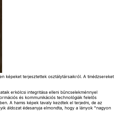
 képeket terjesztettek osztálytársaikról. A tinédzsereket
ataik erkölcsi integritása elleni bűncselekménnyel
nformációs és kommunikációs technológiák felelős
ben. A hamis képek tavaly kezdtek el terjedni, de az
egyik áldozat édesanyja elmondta, hogy a lányok "nagyon