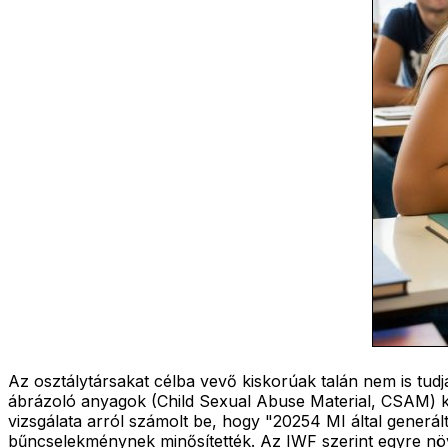
Az osztálytársakat célba vevő kiskorúak talán nem is tud
ábrázoló anyagok (Child Sexual Abuse Material, CSAM) k
vizsgálata arról számolt be, hogy "20254 MI által generá
bűncselekménynek minősítették. Az IWF szerint egyre növe