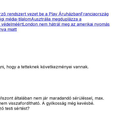
őrző rendszert vezet be a Play Áruházban
Franciaország
gi média-tilalom
Ausztrália megduplázza a
k védelméért
London nem hátrál meg az amerikai nyomás
nya miatt
ogni, hogy a tetteknek következményei vannak.
Viszont általában nem jár maradandó sérüléssel, max.
 nem visszafordítható. A gyilkosság még kevésbé.
 testi sértést?