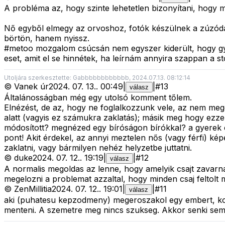
A probléma az, hogy szinte lehetetlen bizonyítani, hogy mi 
Nő egyből elmegy az orvoshoz, fotók készülnek a zúzódá
börtön, hanem nyissz.
#metoo mozgalom csúcsán nem egyszer kiderült, hogy gyű
eset, amit el se hinnétek, ha leírnám annyira szappan a s
Utoljára szerkesztette: Gabbbbbbbbbbbb, 2024.07.13. 08:12:14
©
Vanek úr
2024. 07. 13.
.
00:49
|
|
#
13
válasz
Általánosságban még egy utolsó komment tőlem.
Elnézést, de az, hogy ne foglalkozzunk vele, az nem mego
alatt (vagyis ez számukra zaklatás); másik meg hogy ezzel
módosított? megnézed egy bíróságon bírókkal? a gyerek é
pont! Akit érdekel, az annyi meztelen nős (vagy férfi) kép
zaklatni, vagy bármilyen nehéz helyzetbe juttatni.
©
duke
2024. 07. 12.
.
19:19
|
|
#
12
válasz
A normalis megoldas az lenne, hogy amelyik csajt zavarna
megelozni a problemat azzaltal, hogy minden csaj feltolt
©
ZenMillitia
2024. 07. 12.
.
19:01
|
|
#
11
válasz
aki (puhatesu kepzodmeny) megeroszakol egy embert, kort
menteni. A szemetre meg nincs szukseg. Akkor senki sem