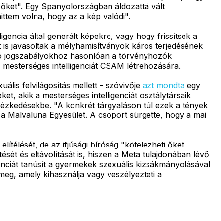
 őket". Egy Spanyolországban áldozattá vált
ttem volna, hogy az a kép valódi".
ncia által generált képekre, vagy hogy frissítsék a
t is javasoltak a mélyhamisítványok káros terjedésének
zó jogszabályokhoz hasonlóan a törvényhozók
 mesterséges intelligenciát CSAM létrehozására.
ális felvilágosítás mellett - szóvivője
azt mondta
egy
t, akik a mesterséges intelligenciát osztálytársaik
ntézkedésekbe. "A konkrét tárgyaláson túl ezek a tények
 a Malvaluna Egyesület. A csoport sürgette, hogy a mai
ítélését, de az ifjúsági bíróság "kötelezheti őket
sét és eltávolítását is, hiszen a Meta tulajdonában lévő
ciát tanúsít a gyermekek szexuális kizsákmányolásával
meg, amely kihasználja vagy veszélyezteti a