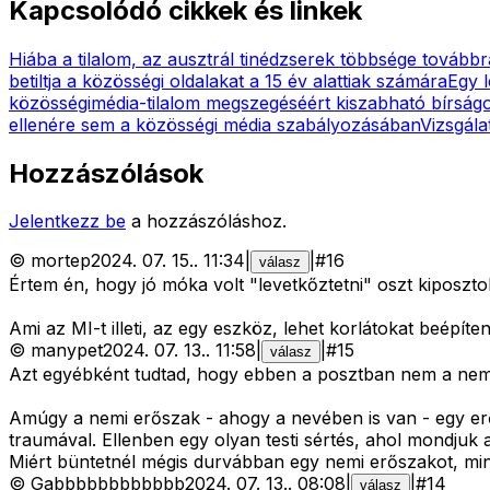
Kapcsolódó cikkek és linkek
Hiába a tilalom, az ausztrál tinédzserek többsége továbbr
betiltja a közösségi oldalakat a 15 év alattiak számára
Egy 
közösségimédia-tilalom megszegéséért kiszabható bírság
ellenére sem a közösségi média szabályozásában
Vizsgála
Hozzászólások
Jelentkezz be
a hozzászóláshoz.
©
mortep
2024. 07. 15.
.
11:34
|
|
#
16
válasz
Értem én, hogy jó móka volt "levetkőztetni" oszt kiposzto
Ami az MI-t illeti, az egy eszköz, lehet korlátokat beépíteni
©
manypet
2024. 07. 13.
.
11:58
|
|
#
15
válasz
Azt egyébként tudtad, hogy ebben a posztban nem a nemi e
Amúgy a nemi erőszak - ahogy a nevében is van - egy erős
traumával. Ellenben egy olyan testi sértés, ahol mondjuk
Miért büntetnél mégis durvábban egy nemi erőszakot, min
©
Gabbbbbbbbbbbb
2024. 07. 13.
.
08:08
|
|
#
14
válasz