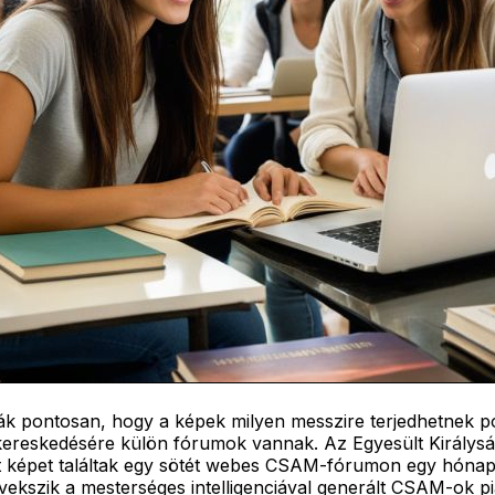
ják pontosan, hogy a képek milyen messzire terjedhetnek po
ereskedésére külön fórumok vannak. Az Egyesült Királysá
lt képet találtak egy sötét webes CSAM-fórumon egy hónap 
kszik a mesterséges intelligenciával generált CSAM-ok piac