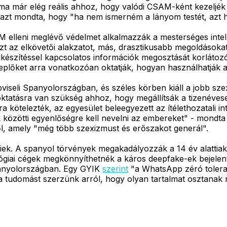
ma már elég reális ahhoz, hogy valódi CSAM-ként kezeljék
azt mondta, hogy "ha nem ismerném a lányom testét, azt hi
leni meglévő védelmet alkalmazzák a mesterséges intellige
ezt az elkövetői alakzatot, más, drasztikusabb megoldásoka
készítéssel kapcsolatos információk megosztását korláto
eplőket arra vonatkozóan oktatják, hogyan használhatják a
iseli Spanyolországban, és széles körben kiáll a jobb szexu
oktatásra van szükség ahhoz, hogy megállítsák a tizenéveseke
 kötelezték, az egyesület beleegyezett az ítélethozatali i
 közötti egyenlőségre kell nevelni az embereket" - mondta
ől, amely "még több szexizmust és erőszakot generál".
ek. A spanyol törvények megakadályozzák a 14 év alattiak el
ógiai cégek megkönnyíthetnék a káros deepfake-ek bejelenté
anyolországban. Egy GYIK
szerint
"a WhatsApp zéró toleran
 ha tudomást szerzünk arról, hogy olyan tartalmat osztanak 