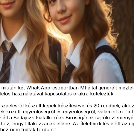
miután két WhatsApp-csoportban MI által generált meztelen
felelős használatával kapcsolatos órákra kötelezték.
szaélésről készült képek készítésével és 20 rendbeli, áldoz
ek közötti egyenlőségről és egyenlőségről, valamint az "i
- áll a Badajoz-i Fiatalkorúak Bíróságának sajtóközleményé
oz, hogy tiltakozzanak ellene. Az ítélethirdetés előtt az 
hez nem tudtak fordulni".