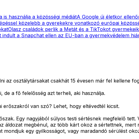
a is használja a közösségi médiát
A Google új életkor ellen
lépéssel közelebb a gyerekekre vonatkozó európai közössé
okat
Olasz családok perlik a Metát és a TikTokot gyermekei
t indult a Snapchat ellen az EU-ban a gyermekvédelem hiá
lni az osztálytársakat csakhát 15 évesen már fel kellene f
, de a fő felelősség azt terheli, aki használja.
rőszakról van szó? Lehet, hogy eltévedtél kicsit.
zak. Egy nagyjából súlyos testi sértésnek megfelelő tett. 
 az áldozat megbénul, az több kárt okoz a sértettnek, mert
t mondjuk egy gyilkosságot, vagy maradandó sérülést okozó