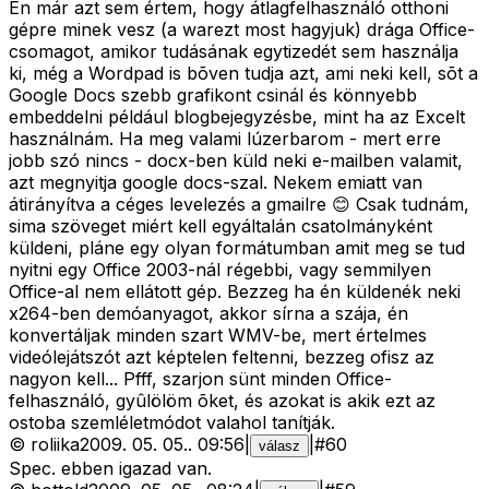
Én már azt sem értem, hogy átlagfelhasználó otthoni
gépre minek vesz (a warezt most hagyjuk) drága Office-
csomagot, amikor tudásának egytizedét sem használja
ki, még a Wordpad is bõven tudja azt, ami neki kell, sõt a
Google Docs szebb grafikont csinál és könnyebb
embeddelni például blogbejegyzésbe, mint ha az Excelt
használnám. Ha meg valami lúzerbarom - mert erre
jobb szó nincs - docx-ben küld neki e-mailben valamit,
azt megnyitja google docs-szal. Nekem emiatt van
átirányítva a céges levelezés a gmailre 😊 Csak tudnám,
sima szöveget miért kell egyáltalán csatolmányként
küldeni, pláne egy olyan formátumban amit meg se tud
nyitni egy Office 2003-nál régebbi, vagy semmilyen
Office-al nem ellátott gép. Bezzeg ha én küldenék neki
x264-ben demóanyagot, akkor sírna a szája, én
konvertáljak minden szart WMV-be, mert értelmes
videólejátszót azt képtelen feltenni, bezzeg ofisz az
nagyon kell... Pfff, szarjon sünt minden Office-
felhasználó, gyûlölöm õket, és azokat is akik ezt az
ostoba szemléletmódot valahol tanítják.
©
roliika
2009. 05. 05.
.
09:56
|
|
#
60
válasz
Spec. ebben igazad van.