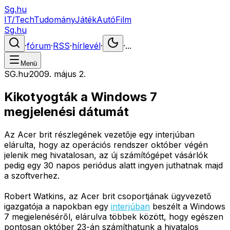
Sg.hu
IT/Tech
Tudomány
Játék
Autó
Film
Sg.hu
·
fórum
·
RSS
·
hírlevél
·
·
...
Menü
SG.hu
·
2009. május 2.
Kikotyogták a Windows 7
megjelenési dátumát
Az Acer brit részlegének vezetője egy interjúban
elárulta, hogy az operációs rendszer október végén
jelenik meg hivatalosan, az új számítógépet vásárlók
pedig egy 30 napos periódus alatt ingyen juthatnak majd
a szoftverhez.
Robert Watkins, az Acer brit csoportjának ügyvezető
igazgatója a napokban egy
interjúban
beszélt a Windows
7 megjelenéséről, elárulva többek között, hogy egészen
pontosan október 23-án számíthatunk a hivatalos