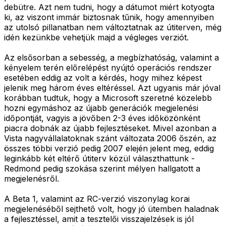
debütre. Azt nem tudni, hogy a dátumot miért kotyogta
ki, az viszont immár biztosnak tűnik, hogy amennyiben
az utolsó pillanatban nem változtatnak az útiterven, még
idén kezünkbe vehetjük majd a végleges verziót.
Az elsősorban a sebesség, a megbízhatóság, valamint a
kényelem terén előrelépést nyújtó operációs rendszer
esetében eddig az volt a kérdés, hogy mihez képest
jelenik meg három éves eltéréssel. Azt ugyanis már jóval
korábban tudtuk, hogy a Microsoft szeretné közelebb
hozni egymáshoz az újabb generációk megjelenési
időpontját, vagyis a jövőben 2-3 éves időközönként
piacra dobnák az újabb fejlesztéseket. Mivel azonban a
Vista nagyvállalatoknak szánt változata 2006 őszén, az
összes többi verzió pedig 2007 elején jelent meg, eddig
leginkább két eltérő útiterv közül választhattunk -
Redmond pedig szokása szerint mélyen hallgatott a
megjelenésről.
A Beta 1, valamint az RC-verzió viszonylag korai
megjelenéséből sejthető volt, hogy jó ütemben haladnak
a fejlesztéssel, amit a tesztelői visszajelzések is jól