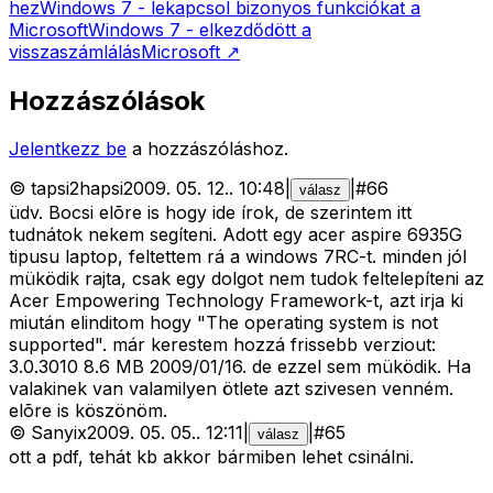
hez
Windows 7 - lekapcsol bizonyos funkciókat a
Microsoft
Windows 7 - elkezdődött a
visszaszámlálás
Microsoft
↗
Hozzászólások
Jelentkezz be
a hozzászóláshoz.
©
tapsi2hapsi
2009. 05. 12.
.
10:48
|
|
#
66
válasz
üdv. Bocsi elõre is hogy ide írok, de szerintem itt
tudnátok nekem segíteni. Adott egy acer aspire 6935G
tipusu laptop, feltettem rá a windows 7RC-t. minden jól
müködik rajta, csak egy dolgot nem tudok feltelepíteni az
Acer Empowering Technology Framework-t, azt irja ki
miután elinditom hogy "The operating system is not
supported". már kerestem hozzá frissebb verziout:
3.0.3010 8.6 MB 2009/01/16. de ezzel sem müködik. Ha
valakinek van valamilyen ötlete azt szivesen venném.
elõre is köszönöm.
©
Sanyix
2009. 05. 05.
.
12:11
|
|
#
65
válasz
ott a pdf, tehát kb akkor bármiben lehet csinálni.