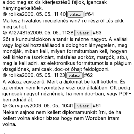
a doc meg az xls kiterjesztésû fájlok, igencsak
hányingerkeltõek.
©
roliika
2009. 05. 05.
.
11:40
|
|
#
64
válasz
Ma lesz hivatalos megjelenés win7 rc részrõl...és cikk
meg sehol.
©
A1274815
2009. 05. 05.
.
11:38
|
|
#
63
válasz
Sõt a kunzultációkon a tanár is nézne nagyot. A vallási
vagy logikai hozzáállásod a dologhoz lényegtelen, meg
mondják, miben kell, milyen formátumban kell, hogyan
kell kinéznie (sorkizárt, másfeles sorköz, margók, stb.),
meg le kell adni, az elektronikus formátumot is a plágium
vizsgálónak, ami csak .doc-ot óhajt feldolgozni.
©
roliika
2009. 05. 05.
.
11:23
|
|
#
62
válasz
A válasz egyszerû. Mert a diplomát be kell köttetni. És
az ember nem kinyomtatva viszi oda általában. Ott pedig
igencsak nagyot néznének, ha nem doc-ban, vagy PDF-
ben adnád át.
©
Gerygrey
2009. 05. 05.
.
10:41
|
|
#
61
válasz
Nekem sajnos nem kellett diplomamunkát írni, de ha
kellett volna akkor biztos hogy nem Wordben írtam
volna.