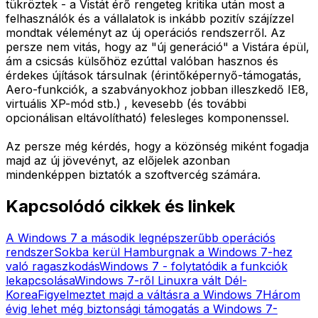
tükröztek - a Vistát érő rengeteg kritika után most a
felhasználók és a vállalatok is inkább pozitív szájízzel
mondtak véleményt az új operációs rendszerről. Az
persze nem vitás, hogy az "új generáció" a Vistára épül,
ám a csicsás külsőhöz ezúttal valóban hasznos és
érdekes újítások társulnak (érintőképernyő-támogatás,
Aero-funkciók, a szabványokhoz jobban illeszkedő IE8,
virtuális XP-mód stb.) , kevesebb (és további
opcionálisan eltávolítható) felesleges komponenssel.
Az persze még kérdés, hogy a közönség miként fogadja
majd az új jövevényt, az előjelek azonban
mindenképpen biztatók a szoftvercég számára.
Kapcsolódó cikkek és linkek
A Windows 7 a második legnépszerűbb operációs
rendszer
Sokba kerül Hamburgnak a Windows 7-hez
való ragaszkodás
Windows 7 - folytatódik a funkciók
lekapcsolása
Windows 7-ről Linuxra vált Dél-
Korea
Figyelmeztet majd a váltásra a Windows 7
Három
évig lehet még biztonsági támogatás a Windows 7-