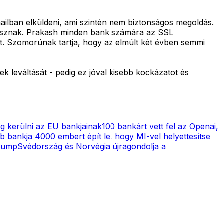
ailban elküldeni, ami szintén nem biztonságos megoldás.
vadásznak. Prakash minden bank számára az SSL
kat. Szomorúnak tartja, hogy az elmúlt két évben semmi
k leváltását - pedig ez jóval kisebb kockázatot és
fog kerülni az EU bankjainak
100 bankárt vett fel az Openai,
 bankja 4000 embert épít le, hogy MI-vel helyettesítse
Trump
Svédország és Norvégia újragondolja a