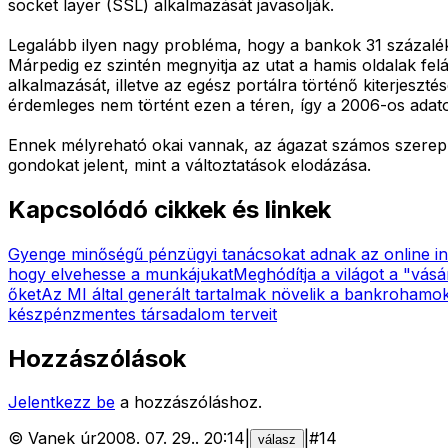
socket layer (SSL) alkalmazását javasolják.
Legalább ilyen nagy probléma, hogy a bankok 31 százalék
Márpedig ez szintén megnyitja az utat a hamis oldalak fe
alkalmazását, illetve az egész portálra történő kiterjesz
érdemleges nem történt ezen a téren, így a 2006-os adato
Ennek mélyreható okai vannak, az ágazat számos szerepl
gondokat jelent, mint a változtatások elodázása.
Kapcsolódó cikkek és linkek
Gyenge minőségű pénzügyi tanácsokat adnak az online i
hogy elvehesse a munkájukat
Meghódítja a világot a "vásá
őket
Az MI által generált tartalmak növelik a bankrohamo
készpénzmentes társadalom terveit
Hozzászólások
Jelentkezz be
a hozzászóláshoz.
©
Vanek úr
2008. 07. 29.
.
20:14
|
|
#
14
válasz