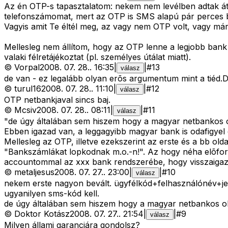
Az én OTP-s tapasztalatom: nekem nem levélben adtak át 
telefonszámomat, mert az OTP is SMS alapú pár perces bi
Vagyis amit Te éltél meg, az vagy nem OTP volt, vagy már 
Mellesleg nem állítom, hogy az OTP lenne a legjobb bank 
valaki félretájékoztat (pl. személyes útálat miatt).
©
Vorpal
2008. 07. 28.
.
16:35
|
|
#
13
válasz
de van - ez legalább olyan erõs argumentum mint a tiéd.
©
turul16
2008. 07. 28.
.
11:10
|
|
#
12
válasz
OTP netbankjaval sincs baj.
©
Mcsiv
2008. 07. 28.
.
08:11
|
|
#
11
válasz
"de úgy általában sem hiszem hogy a magyar netbankos ol
Ebben igazad van, a leggagyibb magyar bank is odafigyel 
Mellesleg az OTP, illetve ezekszerint az erste és a bb ol
"Bankszámlákat lopkodnak m.o.-n!". Az hogy néha elõfordu
accountommal az xxx bank rendszerébe, hogy visszaigazolj
©
metaljesus
2008. 07. 27.
.
23:00
|
|
#
10
válasz
nekem erste nagyon bevált. ügyfélkód+felhasználónév+jel
ugyanilyen sms-kód kell.
de úgy általában sem hiszem hogy a magyar netbankos old
©
Doktor Kotász
2008. 07. 27.
.
21:54
|
|
#
9
válasz
Milyen állami garanciára gondolsz?