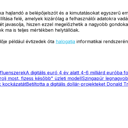
a hajlandó a belépőjelszót és a kimutatásokat egyszerű em
lállítása felé, amelyek kizárólag a felhasználói adatokra 
tését javasolja, hiszen ezzel megelőzhetik a nagyobb gondo
k ma is teljes mértékben helytállóak.
ője például évtizedek óta
halogatja
informatikai rendszeréne
nfluenszerek
A digitális euró 4 év alatt 4-6 milliárd euróba 
rolj most, fizess később" üzleti modell
Szingapúr legnagyobb
k kockázatát
Betiltotta a digitális dollár-projekteket Donald 