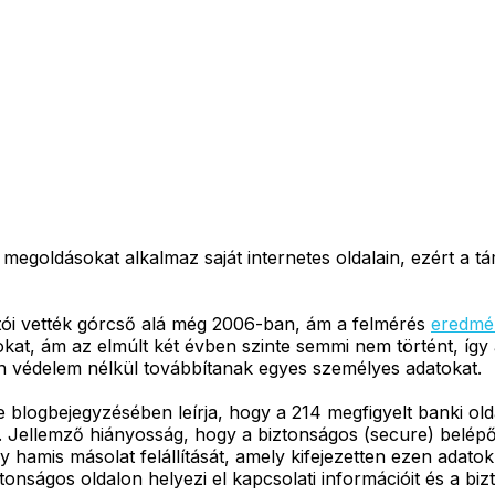
egoldásokat alkalmaz saját internetes oldalain, ezért a t
tói vették górcső alá még 2006-ban, ám a felmérés
eredmé
kat, ám az elmúlt két évben szinte semmi nem történt, így
kan védelem nélkül továbbítanak egyes személyes adatokat.
 blogbejegyzésében leírja, hogy a 214 megfigyelt banki old
 Jellemző hiányosság, hogy a biztonságos (secure) belépő
gy hamis másolat felállítását, amely kifejezetten ezen ada
ztonságos oldalon helyezi el kapcsolati információit és a b