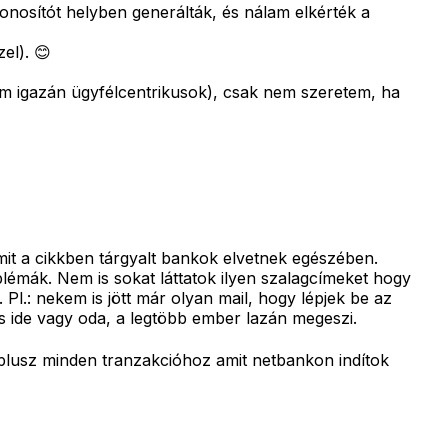
nosítót helyben generálták, és nálam elkérték a
el). 😊
nem igazán ügyfélcentrikusok), csak nem szeretem, ha
mit a cikkben tárgyalt bankok elvetnek egészében.
blémák. Nem is sokat láttatok ilyen szalagcímeket hogy
l.: nekem is jött már olyan mail, hogy lépjek be az
ps ide vagy oda, a legtöbb ember lazán megeszi.
plusz minden tranzakcióhoz amit netbankon indítok