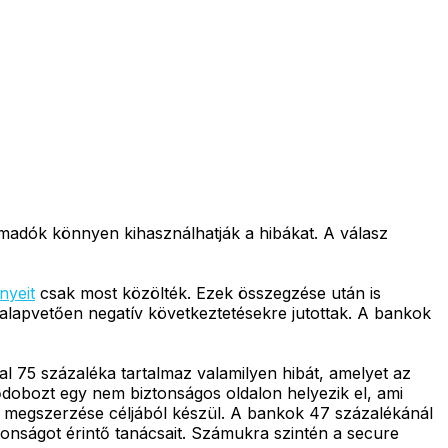
ámadók könnyen kihasználhatják a hibákat. A válasz
nyeit
csak most közölték. Ezek összegzése után is
 alapvetően negatív következtetésekre jutottak. A bankok
al 75 százaléka tartalmaz valamilyen hibát, amelyet az
dobozt egy nem biztonságos oldalon helyezik el, ami
tok megszerzése céljából készül. A bankok 47 százalékánál
iztonságot érintő tanácsait. Számukra szintén a secure