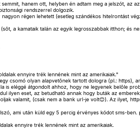
semmit, hanem ott, helyben én adtam meg a jelszót, az azo
ztonsági rendszerrel dolgozik.
nagyon régen lehetett (esetleg szándékos hitelrontást végz
(sõt, a kamataik talán az egyik legrosszabbak itthon; és 
D
dalak ennyire trék lennének mint az amerikaiak."
egy csomó olyan alapvetõnek tartott dologra (pl.: https), a
dala is eléggé átgondolt ahhoz, hogy ne legyenek belõle pro
l ilyen eset, az betudható annak hogy buták az emberek. P
ak valamit, (csak nem a bank url-je volt😊). Az ilyet, htt
szó, ami után küld egy 5 percig érvényes kódot sms-ben. 
alak ennyire trék lennének mint az amerikaiak.