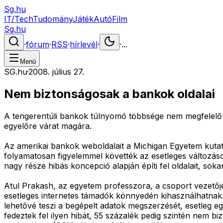
Sg.hu
IT/Tech
Tudomány
Játék
Autó
Film
Sg.hu
·
fórum
·
RSS
·
hírlevél
·
·
...
Menü
SG.hu
·
2008. július 27.
Nem biztonságosak a bankok oldalai
A tengerentúli bankok túlnyomó többsége nem megfelelő m
egyelőre várat magára.
Az amerikai bankok weboldalait a Michigan Egyetem kuta
folyamatosan figyelemmel követték az esetleges változáso
nagy része hibás koncepció alapján építi fel oldalait, so
Atul Prakash, az egyetem professzora, a csoport vezetője
esetleges internetes támadók könnyedén kihasználhatnak.
lehetővé teszi a begépelt adatok megszerzését, esetleg e
fedeztek fel ilyen hibát, 55 százalék pedig szintén nem bi