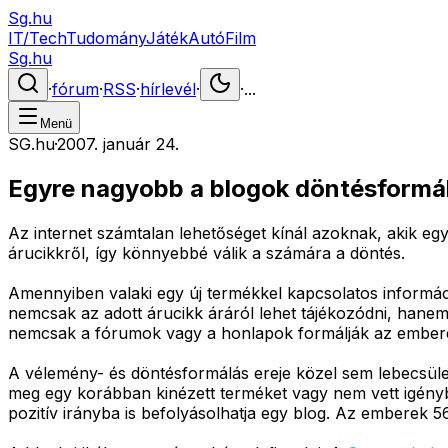
Sg.hu
IT/Tech
Tudomány
Játék
Autó
Film
Sg.hu
·
fórum
·
RSS
·
hírlevél
·
·
...
Menü
SG.hu
·
2007. január 24.
Egyre nagyobb a blogok döntésformál
Az internet számtalan lehetőséget kínál azoknak, akik egy
árucikkről, így könnyebbé válik a számára a döntés.
Amennyiben valaki egy új termékkel kapcsolatos informác
nemcsak az adott árucikk áráról lehet tájékozódni, hanem 
nemcsak a fórumok vagy a honlapok formálják az embere
A vélemény- és döntésformálás ereje közel sem lebecsülen
meg egy korábban kinézett terméket vagy nem vett igénybe 
pozitív irányba is befolyásolhatja egy blog. Az emberek 5