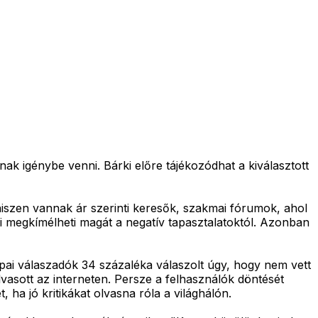
ak igénybe venni. Bárki előre tájékozódhat a kiválasztott
iszen vannak ár szerinti keresők, szakmai fórumok, ahol
nki megkímélheti magát a negatív tapasztalatoktól. Azonban
pai válaszadók 34 százaléka válaszolt úgy, hogy nem vett
vasott az interneten. Persze a felhasználók döntését
ha jó kritikákat olvasna róla a világhálón.