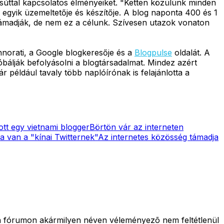
asúttal kapcsolatos élményeiket. "Ketten közülünk minden
 egyik üzemeltetője és készítője. A blog naponta 400 és 1
támadják, de nem ez a célunk. Szívesen utazok vonaton
hnorati, a Google blogkeresője és a
Blogpulse
oldalát. A
bálják befolyásolni a blogtársadalmat. Mindez azért
 például tavaly több naplóírónak is felajánlotta a
ott egy vietnami blogger
Börtön vár az interneten
 van a "kínai Twitternek"
Az internetes közösség támadja
lyen fórumon akármilyen néven véleményezõ nem feltétlenül