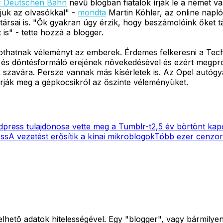
r Deutschen Bahn
nevű blogban fiatalok írják le a német v
juk az olvasókkal" -
mondta
Martin Köhler, az online napló
ársai is. "Ők gyakran úgy érzik, hogy beszámolóink őket 
is" - tette hozzá a blogger.
lkothatnak véleményt az emberek. Érdemes felkeresni a Tec
- és döntésformáló erejének növekedésével és ezért megpró
szavára. Persze vannak más kísérletek is. Az Opel autógyár
 írják meg a gépkocsikról az őszinte véleményüket.
press tulajdonosa vette meg a Tumblr-t
2,5 év börtönt kap
ess
A vezetést erősítik a kínai mikroblogok
Több ezer cenzora
ellelhetõ adatok hitelességével. Egy "blogger", vagy bármi