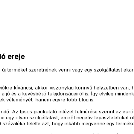
ó ereje
 új terméket szeretnének venni vagy egy szolgáltatást akarn
iókra kíváncsi, akkor viszonylag könnyű helyzetben van, h
a jó és a kevésbé jó tulajdonságairól is. Így elvileg minde
k véleményét, hanem egyre több blog is.
dő. Az Ipsos piackutató intézet felmérése szerint az euró
egy olyan szolgáltatást, amiről negatív tapasztalatokat ol
6 százaléka felelte azt, hogy inkább megvenne egy terméket, 