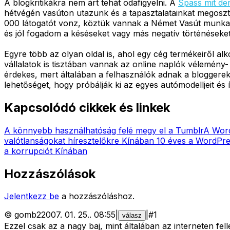
A blogkritikákra nem árt tehát odafigyelni. A
Spass mit de
hétvégén vasúton utazunk és a tapasztalatainkat megoszt
000 látogatót vonz, köztük vannak a Német Vasút munkat
és jól fogadom a késéseket vagy más negatív történéseket 
Egyre több az olyan oldal is, ahol egy cég termékeiről a
vállalatok is tisztában vannak az online naplók vélemény
érdekes, mert általában a felhasználók adnak a bloggerek 
lehetőséget, hogy próbálják ki az egyes autómodelljeit és
Kapcsolódó cikkek és linkek
A könnyebb használhatóság felé megy el a Tumblr
A Word
valótlanságokat híresztelőkre Kínában
10 éves a WordPr
a korrupciót Kínában
Hozzászólások
Jelentkezz be
a hozzászóláshoz.
©
gomb2
2007. 01. 25.
.
08:55
|
|
#
1
válasz
Ezzel csak az a nagy baj, mint általában az interneten f