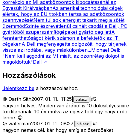
korrekció az MI adatközpontok kibocsátásánál az
Egyesült Királyságban
Az amerikai technológiai cégek
elérték, hogy az EU titokban tartsa az adatközpontok
szennyezését
Nem túl sok energiát takarít meg a sötét
üzemmód
Szinte észrevétlenül csinált csodát a Dell, PC
gyártóból szuperszámítógépeket gyártó cég lett
A
fenntarthatóságot kérik számon a befektetők az IT-
cégeken
A Dell megfenyegette dolgozóit, hogy térjenek
vissza az irodába, vagy máskülönben...
Michael Dell:
"Nem kell aggódni az MI miatt, az ózonréteg dolgot is
megoldottuk"
Dell
↗
Hozzászólások
Jelentkezz be
a hozzászóláshoz.
©
Darth Sith
2007. 01. 11.
.
11:25
|
|
#
2
válasz
nagyon helyes. Minden win árából is 10 dolcsit ilyesmire
fordítanának, 10 év múlva az egész föld egy nagy erdõ
lenne. 😊
©
waterman
2007. 01. 11.
.
08:27
|
|
#
1
válasz
nagyon nemes cél. kár hogy amíg az õserdõeket