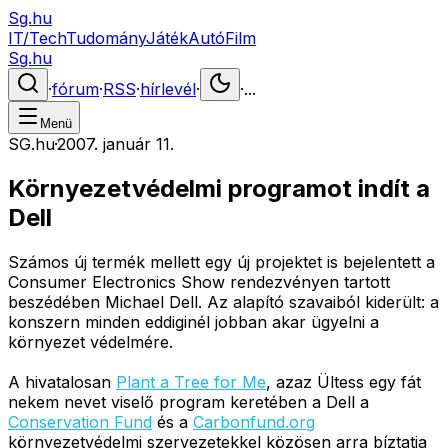
Sg.hu
IT/Tech
Tudomány
Játék
Autó
Film
Sg.hu
·
fórum
·
RSS
·
hírlevél
·
·
...
Menü
SG.hu
·
2007. január 11.
Környezetvédelmi programot indít a
Dell
Számos új termék mellett egy új projektet is bejelentett a
Consumer Electronics Show rendezvényen tartott
beszédében Michael Dell. Az alapító szavaiból kiderült: a
konszern minden eddiginél jobban akar ügyelni a
környezet védelmére.
A hivatalosan
Plant a Tree for Me
, azaz Ültess egy fát
nekem nevet viselő program keretében a Dell a
Conservation Fund
és a
Carbonfund.org
környezetvédelmi szervezetekkel közösen arra bíztatja