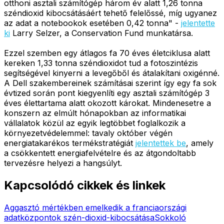
otthoni asztali számítógép három év alatt 1,26 tonna
széndioxid kibocsátásáért tehető felelőssé, míg ugyanez
az adat a notebookok esetében 0,42 tonna" -
jelentette
ki
Larry Selzer, a Conservation Fund munkatársa.
Ezzel szemben egy átlagos fa 70 éves életciklusa alatt
kereken 1,33 tonna széndioxidot tud a fotoszintézis
segítségével kinyerni a levegőből és átalakítani oxigénné.
A Dell szakembereinek számításai szerint így egy fa sok
évtized során pont kiegyenlíti egy asztali számítógép 3
éves élettartama alatt okozott károkat. Mindenesetre a
konszern az elmúlt hónapokban az informatikai
vállalatok közül az egyik legtöbbet foglalkozik a
környezetvédelemmel: tavaly október végén
energiatakarékos termékstratégiát
jelentettek be
, amely
a csökkentett energiafelvételre és az átgondoltabb
tervezésre helyezi a hangsúlyt.
Kapcsolódó cikkek és linkek
Aggasztó mértékben emelkedik a franciaországi
adatközpontok szén-dioxid-kibocsátása
Sokkoló