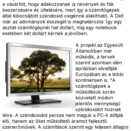
a vásárlóit, hogy adakozzanak új növények és fák
beszerzésére és ültetésére, mert így a számítógépek
által kibocsájtott széndioxid oxigénné alakítható. A Dell
már az adományok összegét is meghatározta. Így egy
asztali számítógépnél hat dollárt, míg egy notebook
esetében két dollárt kérnek a jövőben.
A projekt az Egyesült
Államokban már
működik, a tervek
szerint azonban idén
áprilisban elindítják
Európában és a többi
kontinensen is. "A
számítógépek a
működésük során
közvetett módon
jelentős mennyiségű
széndioxidot hoznak
létre. A széndioxidot persze nem maguk a PC-k állítják
elő, hanem az őket működtető áramot fejlesztő
szénerőművek. A számítások szerint egy teljesen átlagos