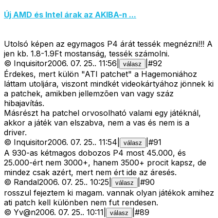
Új AMD és Intel árak az AKIBA-n ...
Utolsó képen az egymagos P4 árát tessék megnézni!!! A
jen kb. 1.8-1.9Ft mostanság, tessék számolni.
©
Inquisitor
2006. 07. 25.
.
11:56
|
|
#
92
válasz
Érdekes, mert külön "ATI patchet" a Hagemoniához
láttam utoljára, viszont mindkét videokártyához jönnek ki
a patchek, amikben jellemzõen van vagy száz
hibajavítás.
Másrészt ha patchel orvosolható valami egy játéknál,
akkor a játék van elszabva, nem a vas és nem is a
driver.
©
Inquisitor
2006. 07. 25.
.
11:54
|
|
#
91
válasz
A 930-as kétmagos dobozos P4 most 45.000, és
25.000-ért nem 3000+, hanem 3500+ procit kapsz, de
mindez csak azért, mert nem ért ide az áresés.
©
Randal
2006. 07. 25.
.
10:25
|
|
#
90
válasz
rosszul fejeztem ki magam. vannak olyan játékok amihez
ati patch kell különben nem fut rendesen.
©
Yv@n
2006. 07. 25.
.
10:11
|
|
#
89
válasz