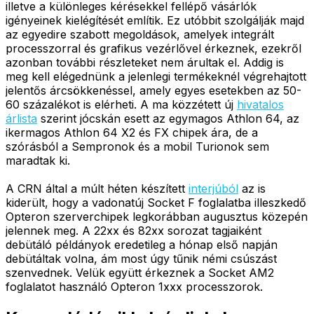
illetve a különleges kérésekkel fellépő vásárlók
igényeinek kielégítését említik. Ez utóbbit szolgálják majd
az egyedire szabott megoldások, amelyek integrált
processzorral és grafikus vezérlővel érkeznek, ezekről
azonban további részleteket nem árultak el. Addig is
meg kell elégednünk a jelenlegi termékeknél végrehajtott
jelentős árcsökkenéssel, amely egyes esetekben az 50-
60 százalékot is elérheti. A ma közzétett új
hivatalos
árlista
szerint jócskán esett az egymagos Athlon 64, az
ikermagos Athlon 64 X2 és FX chipek ára, de a
szórásból a Sempronok és a mobil Turionok sem
maradtak ki.
A CRN által a múlt héten készített
interjúból
az is
kiderült, hogy a vadonatúj Socket F foglalatba illeszkedő
Opteron szerverchipek legkorábban augusztus közepén
jelennek meg. A 22xx és 82xx sorozat tagjaiként
debütáló példányok eredetileg a hónap első napján
debütáltak volna, ám most úgy tűnik némi csúszást
szenvednek. Velük együtt érkeznek a Socket AM2
foglalatot használó Opteron 1xxx processzorok.