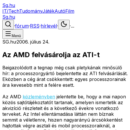
Sg.hu
IT/Tech
Tudomány
Játék
Autó
Film
Sg.hu
·
fórum
·
RSS
·
hírlevél
·
·
...
Menü
SG.hu
·
2006. július 24.
Az AMD felvásárolja az ATI-t
Beigazolódott a tegnap még csak pletykának minősülő
hír: a processzorgyártó bejelentette az ATI felvásárlását.
Eközben a cég árat csökkentett: egyes processzorainak
ára kevesebb mint a felére esett.
Az AMD
közleményben
jelentette be, hogy a mai napon
közös sajtótájékoztatót tartanak, amelyen ismertetik az
akvizíció részleteit és a következő évekre vonatkozó
terveket. Az Intel ellentámadása láttán nem bíznak
semmit a véletlenre, hiszen nagyarányú árcsökkentést
hajtottak végre asztali és mobil processzoraiknál, a