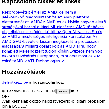
Kapcsolódó cikkek és linkek
Rekordbevételt ért el az AMD, de nem a
játékosokból
Meghosszabbítja az AM5 platform
élettartamát az AMD
Az AMD és az Nvidia nagyon eltérő
stratégiával harcol a kínai MI-piacért
Az AMD többéves
chipellátási szerződést kötött az OpenAI-val
Lisa Su és
az AMD a mesterséges intelligencia korszakában
Az
AMD GPU-bevétele lassan megközelíti a processzor
eladásait
4,9 milliárd dollárt költ az AMD arra, hogy
komplett MI-rendszert tudjon kínálni
Évtizede nem volt
akkora felvásárlás Európában, mint amit most az AMD
csinált
AMD
↗
ATI Technologies
↗
Hozzászólások
Jelentkezz be
a hozzászóláshoz.
©
Pestaa
2006. 07. 26.
.
00:03
|
|
#
98
válasz
OFF
„van kékhalált okozó hálózativezérlõ-pl tiltani próbálom
jön a BSOD...”