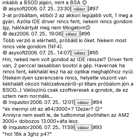
inkább a BSOD jöjjön, mint a BSA 😊
©
asysoft
2006. 07. 25.
.
23:30
|
|
#
97
válasz
3-at próbáltam, ebbõl 2 az akkori legújabb volt, 1 meg a
gyári. Azóta IDE driver nincs fent, nekem nincs gondom
így, hálókártyát meg nem tiltogatom😊
©
dez
2006. 07. 25.
.
19:06
|
|
#
96
válasz
Több verzió is elérhetõ, próbáld ki õket. Nekem most
nincs vele gondom (NF4).
©
asysoft
2006. 07. 25.
.
14:07
|
|
#
95
válasz
Hm, neked nem volt gondod az IDE résszel? Driver fent
van, 2 perccel lassabban bootol a gép. Havernak ha
nincs fent, kékhalál lesz ha az optikai meghajtóhoz nyúl.
(Nekem ilyen szerencsére nincs, helyette viszont van
kékhalált okozó hálózativezérlõ-pl tiltani próbálom jön a
BSOD...) Valószínû csak szoftveresek a gondok, de ez
sztem nem normális...
©
Inquisitor
2006. 07. 25.
.
12:01
|
|
#
94
válasz
"és mennyi ott az a64/3000+? 12ezer? 😉"
Anniyra nem esett le, de tudtommal jövõhéten az AM2
3000+ dobozos 13.000+áfa lesz.
©
Inquisitor
2006. 07. 25.
.
11:59
|
|
#
93
válasz
"hol 18k a 3ghz p4?"