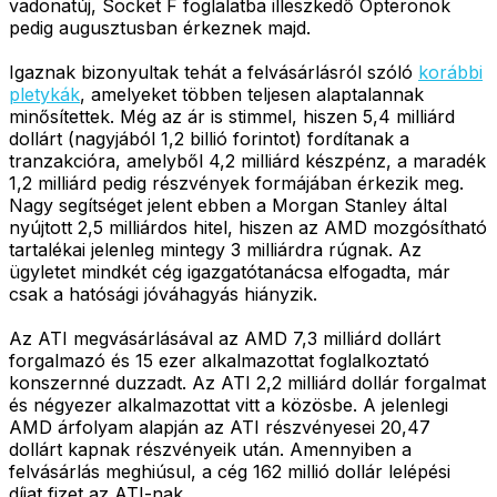
vadonatúj, Socket F foglalatba illeszkedő Opteronok
pedig augusztusban érkeznek majd.
Igaznak bizonyultak tehát a felvásárlásról szóló
korábbi
pletykák
, amelyeket többen teljesen alaptalannak
minősítettek. Még az ár is stimmel, hiszen 5,4 milliárd
dollárt (nagyjából 1,2 billió forintot) fordítanak a
tranzakcióra, amelyből 4,2 milliárd készpénz, a maradék
1,2 milliárd pedig részvények formájában érkezik meg.
Nagy segítséget jelent ebben a Morgan Stanley által
nyújtott 2,5 milliárdos hitel, hiszen az AMD mozgósítható
tartalékai jelenleg mintegy 3 milliárdra rúgnak. Az
ügyletet mindkét cég igazgatótanácsa elfogadta, már
csak a hatósági jóváhagyás hiányzik.
Az ATI megvásárlásával az AMD 7,3 milliárd dollárt
forgalmazó és 15 ezer alkalmazottat foglalkoztató
konszernné duzzadt. Az ATI 2,2 milliárd dollár forgalmat
és négyezer alkalmazottat vitt a közösbe. A jelenlegi
AMD árfolyam alapján az ATI részvényesei 20,47
dollárt kapnak részvényeik után. Amennyiben a
felvásárlás meghiúsul, a cég 162 millió dollár lelépési
díjat fizet az ATI-nak.