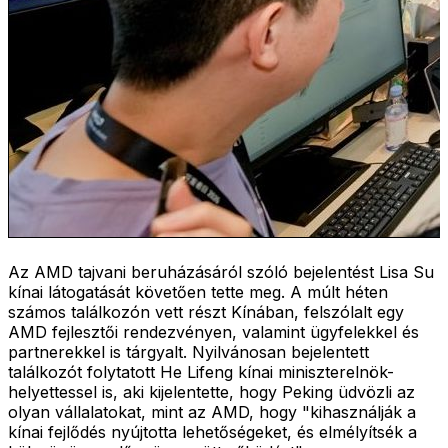
Az AMD tajvani beruházásáról szóló bejelentést Lisa Su
kínai látogatását követően tette meg. A múlt héten
számos találkozón vett részt Kínában, felszólalt egy
AMD fejlesztői rendezvényen, valamint ügyfelekkel és
partnerekkel is tárgyalt. Nyilvánosan bejelentett
találkozót folytatott He Lifeng kínai miniszterelnök-
helyettessel is, aki kijelentette, hogy Peking üdvözli az
olyan vállalatokat, mint az AMD, hogy "kihasználják a
kínai fejlődés nyújtotta lehetőségeket, és elmélyítsék a