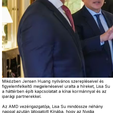
Miközben Jensen Huang nyilvános szerepléseivel és
figyelemfelkeltő megjelenéseivel uralta a híreket, Lisa Su
a háttérben építi kapcsolatait a kínai kormánnyal és az
iparági partnerekkel.
Az AMD vezérigazgatója, Lisa Su mindössze néhány
nappal azután látogatott Kínába, hogy az Nvidia