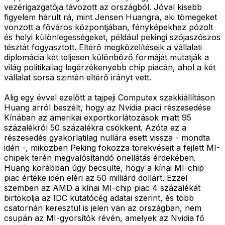
vezérigazgatója távozott az országból. Jóval kisebb
figyelem hárult rá, mint Jensen Huangra, aki tömegeket
vonzott a főváros központjában, fényképekhez pózolt
és helyi különlegességeket, például pekingi szójaszószos
tésztát fogyasztott. Eltérő megközelítéseik a vállalati
diplomácia két teljesen különböző formáját mutatják a
világ politikailag legérzékenyebb chip piacán, ahol a két
vállalat sorsa szintén eltérő irányt vett.
Alig egy évvel ezelőtt a tajpeji Computex szakkiállításon
Huang arról beszélt, hogy az Nvidia piaci részesedése
Kínában az amerikai exportkorlátozások miatt 95
százalékról 50 százalékra csökkent. Azóta ez a
részesedés gyakorlatilag nullára esett vissza - mondta
idén -, miközben Peking fokozza törekvéseit a fejlett MI-
chipek terén megvalósítandó önellátás érdekében.
Huang korábban úgy becsülte, hogy a kínai MI-chip
piac értéke idén eléri az 50 milliárd dollárt. Ezzel
szemben az AMD a kínai MI-chip piac 4 százalékát
birtokolja az IDC kutatócég adatai szerint, és több
csatornán keresztül is jelen van az országban, nem
csupán az MI-gyorsítók révén, amelyek az Nvidia fő