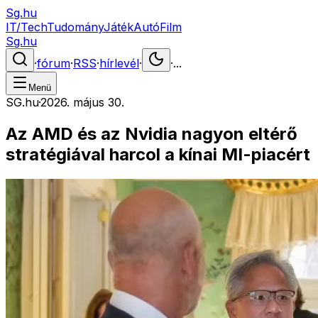
Sg.hu
IT/Tech
Tudomány
Játék
Autó
Film
Sg.hu
·
fórum
·
RSS
·
hírlevél
·
·
...
Menü
SG.hu
·
2026. május 30.
Az AMD és az Nvidia nagyon eltérő
stratégiával harcol a kínai MI-piacért