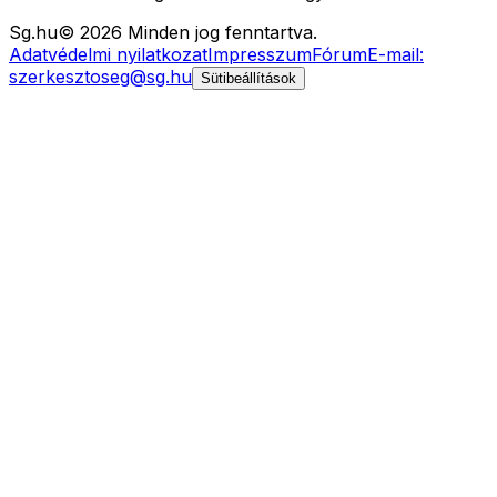
Sg
.hu
©
2026
Minden jog fenntartva.
Adatvédelmi nyilatkozat
Impresszum
Fórum
E-mail:
szerkesztoseg@sg.hu
Sütibeállítások