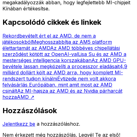
megakadályozzák abban, hogy legfejlettebb MI-chipjeit
Kínában értékesítse.
Kapcsolódó cikkek és linkek
Rekordbevételt ért el az AMD, de nem a
játékosokból
Meghosszabbítja az AM5 platform
élettartamát az AMD
Az AMD többéves chipellátási
szerződést kötött az OpenAI-val
Lisa Su és az AMD a
mesterséges intelligencia korszakában
Az AMD GPU-
bevétele lassan megközelíti a processzor eladásait
4,9
milliárd dollárt költ az AMD arra, hogy komplett MI-
rendszert tudjon kínálni
Évtizede nem volt akkora
felvásárlás Európában, mint amit most az AMD
csinált
Az MI-hajsza az AMD és az Nvidia párharcát
hozza
AMD
↗
Hozzászólások
Jelentkezz be
a hozzászóláshoz.
Nem érkezett még hozzászólás. Legyél Te az első!