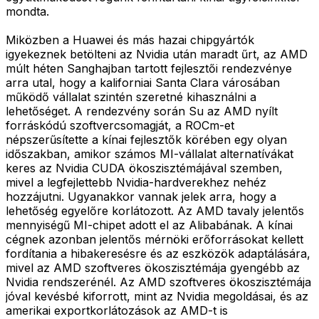
mondta.
Miközben a Huawei és más hazai chipgyártók
igyekeznek betölteni az Nvidia után maradt űrt, az AMD
múlt héten Sanghajban tartott fejlesztői rendezvénye
arra utal, hogy a kaliforniai Santa Clara városában
működő vállalat szintén szeretné kihasználni a
lehetőséget. A rendezvény során Su az AMD nyílt
forráskódú szoftvercsomagját, a ROCm-et
népszerűsítette a kínai fejlesztők körében egy olyan
időszakban, amikor számos MI-vállalat alternatívákat
keres az Nvidia CUDA ökoszisztémájával szemben,
mivel a legfejlettebb Nvidia-hardverekhez nehéz
hozzájutni. Ugyanakkor vannak jelek arra, hogy a
lehetőség egyelőre korlátozott. Az AMD tavaly jelentős
mennyiségű MI-chipet adott el az Alibabának. A kínai
cégnek azonban jelentős mérnöki erőforrásokat kellett
fordítania a hibakeresésre és az eszközök adaptálására,
mivel az AMD szoftveres ökoszisztémája gyengébb az
Nvidia rendszerénél. Az AMD szoftveres ökoszisztémája
jóval kevésbé kiforrott, mint az Nvidia megoldásai, és az
amerikai exportkorlátozások az AMD-t is