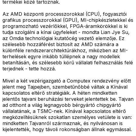
termékei közé tartoznak.
Az AMD központi processzorokkal (CPU), fogyasztói
grafikus processzorokkal (GPU), MI-chipkészletekkel és
programozható vezérlőkkel, FPGA-áramkörökkel is ki
tudja szolgálni a kínai ügyfeleket - mondta Lian Jye Su,
az Omdia technológiai kutatócég vezető elemzője. Ez
szélesebb hozzáférést biztosít az AMD számára a
különféle rendszerarchitektúrákhoz, miközben az MI-
terhelések egyre inkább túllépnek a nagy modellek
betanításán, és szélesebb körű vállalati felhasználás felé
terjednek - tette hozzá.
Mivel a két vezérigazgató a Computex rendezvény előtt
jelent meg Tajpejben, szembetűnőbbé váltak a Kínával
kapcsolatos eltérő stratégiáik. A héten mindketten
jelentős tajvani beruházási terveket jelentettek be. Tajvan
ad otthont a világ legnagyobb bérgyártó chipgyártó
vállalatának, a TSMC-nek. Kínával kapcsolatos eltérő
megközelítésüknek szokatlan személyes vetülete is van:
mindketten Tajvanról származnak, és nyilvánosan is
kijelentették, hogy távoli rokonságban állnak egymással.