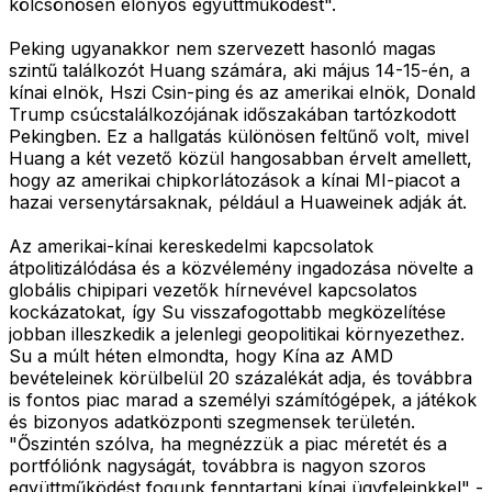
kölcsönösen előnyös együttműködést".
Peking ugyanakkor nem szervezett hasonló magas
szintű találkozót Huang számára, aki május 14-15-én, a
kínai elnök, Hszi Csin-ping és az amerikai elnök, Donald
Trump csúcstalálkozójának időszakában tartózkodott
Pekingben. Ez a hallgatás különösen feltűnő volt, mivel
Huang a két vezető közül hangosabban érvelt amellett,
hogy az amerikai chipkorlátozások a kínai MI-piacot a
hazai versenytársaknak, például a Huaweinek adják át.
Az amerikai-kínai kereskedelmi kapcsolatok
átpolitizálódása és a közvélemény ingadozása növelte a
globális chipipari vezetők hírnevével kapcsolatos
kockázatokat, így Su visszafogottabb megközelítése
jobban illeszkedik a jelenlegi geopolitikai környezethez.
Su a múlt héten elmondta, hogy Kína az AMD
bevételeinek körülbelül 20 százalékát adja, és továbbra
is fontos piac marad a személyi számítógépek, a játékok
és bizonyos adatközponti szegmensek területén.
"Őszintén szólva, ha megnézzük a piac méretét és a
portfóliónk nagyságát, továbbra is nagyon szoros
együttműködést fogunk fenntartani kínai ügyfeleinkkel" -