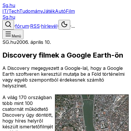
Sg.hu
IT/Tech
Tudomány
Játék
Autó
Film
Sg.hu
·
fórum
·
RSS
·
hírlevél
·
·
...
Menü
SG.hu
·
2006. április 10.
Discovery filmek a Google Earth-ön
A Discovery megegyezett a Google-lal, hogy a Google
Earth szoftveren keresztül mutatja be a Föld történelmi
vagy egyéb szempontból érdekesnek számító
helyszíneit.
A világ 170 országban
több mint 100
csatornát működtető
Discovery úgy döntött,
hogy híres helyről
készült ismertetőfilmjét