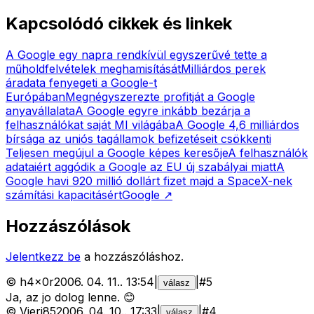
Kapcsolódó cikkek és linkek
A Google egy napra rendkívül egyszerűvé tette a
műholdfelvételek meghamisítását
Milliárdos perek
áradata fenyegeti a Google-t
Európában
Megnégyszerezte profitját a Google
anyavállalata
A Google egyre inkább bezárja a
felhasználókat saját MI világába
A Google 4,6 milliárdos
bírsága az uniós tagállamok befizetéseit csökkenti
Teljesen megújul a Google képes keresője
A felhasználók
adataiért aggódik a Google az EU új szabályai miatt
A
Google havi 920 millió dollárt fizet majd a SpaceX-nek
számítási kapacitásért
Google
↗
Hozzászólások
Jelentkezz be
a hozzászóláshoz.
©
h4x0r
2006. 04. 11.
.
13:54
|
|
#
5
válasz
Ja, az jo dolog lenne. 😊
©
Vieri85
2006. 04. 10.
.
17:33
|
|
#
4
válasz