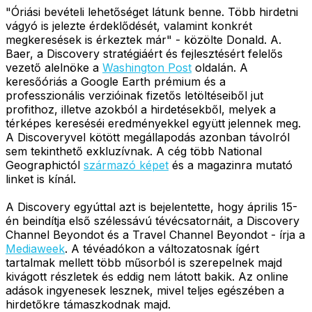
"Óriási bevételi lehetőséget látunk benne. Több hirdetni
vágyó is jelezte érdeklődését, valamint konkrét
megkeresések is érkeztek már" - közölte Donald. A.
Baer, a Discovery stratégiáért és fejlesztésért felelős
vezető alelnöke a
Washington Post
oldalán. A
keresőóriás a Google Earth prémium és a
professzionális verzióinak fizetős letöltéseiből jut
profithoz, illetve azokból a hirdetésekből, melyek a
térképes kereséséi eredményekkel együtt jelennek meg.
A Discoveryvel kötött megállapodás azonban távolról
sem tekinthető exkluzívnak. A cég több National
Geographictól
származó képet
és a magazinra mutató
linket is kínál.
A Discovery egyúttal azt is bejelentette, hogy április 15-
én beindítja első szélessávú tévécsatornáit, a Discovery
Channel Beyondot és a Travel Channel Beyondot - írja a
Mediaweek
. A tévéadókon a változatosnak ígért
tartalmak mellett több műsorból is szerepelnek majd
kivágott részletek és eddig nem látott bakik. Az online
adások ingyenesek lesznek, mivel teljes egészében a
hirdetőkre támaszkodnak majd.