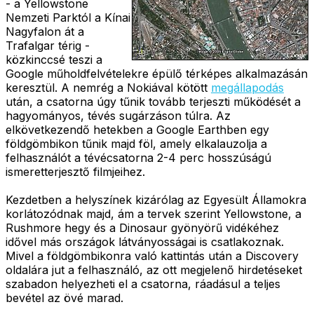
- a Yellowstone
Nemzeti Parktól a Kínai
Nagyfalon át a
Trafalgar térig -
közkinccsé teszi a
Google műholdfelvételekre épülő térképes alkalmazásán
keresztül. A nemrég a Nokiával kötött
megállapodás
után, a csatorna úgy tűnik tovább terjeszti működését a
hagyományos, tévés sugárzáson túlra. Az
elkövetkezendő hetekben a Google Earthben egy
földgömbikon tűnik majd föl, amely elkalauzolja a
felhasználót a tévécsatorna 2-4 perc hosszúságú
ismeretterjesztő filmjeihez.
Kezdetben a helyszínek kizárólag az Egyesült Államokra
korlátozódnak majd, ám a tervek szerint Yellowstone, a
Rushmore hegy és a Dinosaur gyönyörű vidékéhez
idővel más országok látványosságai is csatlakoznak.
Mivel a földgömbikonra való kattintás után a Discovery
oldalára jut a felhasználó, az ott megjelenő hirdetéseket
szabadon helyezheti el a csatorna, ráadásul a teljes
bevétel az övé marad.