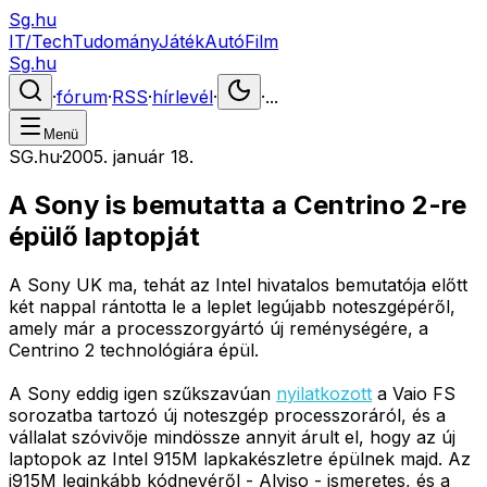
Sg.hu
IT/Tech
Tudomány
Játék
Autó
Film
Sg.hu
·
fórum
·
RSS
·
hírlevél
·
·
...
Menü
SG.hu
·
2005. január 18.
A Sony is bemutatta a Centrino 2-re
épülő laptopját
A Sony UK ma, tehát az Intel hivatalos bemutatója előtt
két nappal rántotta le a leplet legújabb noteszgépéről,
amely már a processzorgyártó új reménységére, a
Centrino 2 technológiára épül.
A Sony eddig igen szűkszavúan
nyilatkozott
a Vaio FS
sorozatba tartozó új noteszgép processzoráról, és a
vállalat szóvivője mindössze annyit árult el, hogy az új
laptopok az Intel 915M lapkakészletre épülnek majd. Az
i915M leginkább kódnevéről - Alviso - ismeretes, és a