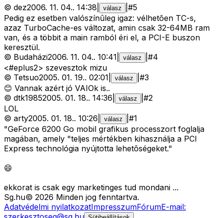
©
dez
2006. 11. 04.
.
14:38
|
|
#
5
válasz
Pedig ez esetben valószínûleg igaz: vélhetõen TC-s,
azaz TurboCache-es változat, amin csak 32-64MB ram
van, és a többit a main ramból éri el, a PCI-E buszon
keresztül.
©
Budaházi
2006. 11. 04.
.
10:41
|
|
#
4
válasz
<#eplus2>
szevesztok mizu
©
Tetsuo
2005. 01. 19.
.
02:01
|
|
#
3
válasz
😊 Vannak azért jó VAIOk is..
©
dtk1985
2005. 01. 18.
.
14:36
|
|
#
2
válasz
LOL
©
arty
2005. 01. 18.
.
10:26
|
|
#
1
válasz
"GeForce 6200 Go mobil grafikus processzort foglalja
magában, amely "teljes mértékben kihasználja a PCI
Express technológia nyújtotta lehetõségeket."
😄
ekkorat is csak egy marketinges tud mondani ...
Sg
.hu
©
2026
Minden jog fenntartva.
Adatvédelmi nyilatkozat
Impresszum
Fórum
E-mail:
szerkesztoseg@sg.hu
Sütibeállítások