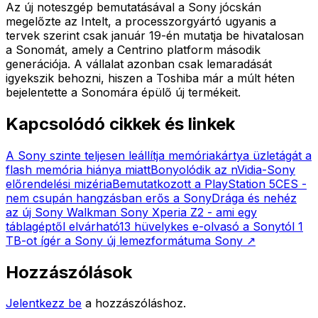
Az új noteszgép bemutatásával a Sony jócskán
megelőzte az Intelt, a processzorgyártó ugyanis a
tervek szerint csak január 19-én mutatja be hivatalosan
a Sonomát, amely a Centrino platform második
generációja. A vállalat azonban csak lemaradását
igyekszik behozni, hiszen a Toshiba már a múlt héten
bejelentette a Sonomára épülő új termékeit.
Kapcsolódó cikkek és linkek
A Sony szinte teljesen leállítja memóriakártya üzletágát a
flash memória hiánya miatt
Bonyolódik az nVidia-Sony
előrendelési mizéria
Bemutatkozott a PlayStation 5
CES -
nem csupán hangzásban erős a Sony
Drága és nehéz
az új Sony Walkman
Sony Xperia Z2 - ami egy
táblagéptől elvárható
13 hüvelykes e-olvasó a Sonytól
1
TB-ot ígér a Sony új lemezformátuma
Sony
↗
Hozzászólások
Jelentkezz be
a hozzászóláshoz.