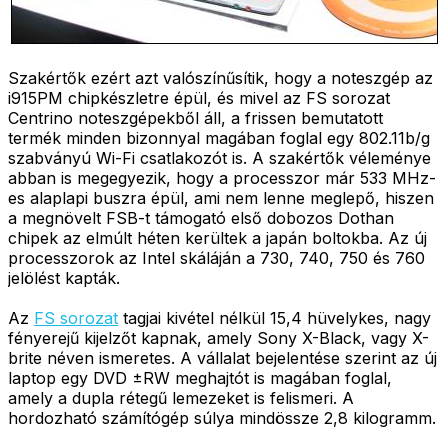
Szakértők ezért azt valószínűsítik, hogy a noteszgép az
i915PM chipkészletre épül, és mivel az FS sorozat
Centrino noteszgépekből áll, a frissen bemutatott
termék minden bizonnyal magában foglal egy 802.11b/g
szabványú Wi-Fi csatlakozót is. A szakértők véleménye
abban is megegyezik, hogy a processzor már 533 MHz-
es alaplapi buszra épül, ami nem lenne meglepő, hiszen
a megnövelt FSB-t támogató első dobozos Dothan
chipek az elmúlt héten kerültek a japán boltokba. Az új
processzorok az Intel skáláján a 730, 740, 750 és 760
jelölést kapták.
Az
FS sorozat
tagjai kivétel nélkül 15,4 hüvelykes, nagy
fényerejű kijelzőt kapnak, amely Sony X-Black, vagy X-
brite néven ismeretes. A vállalat bejelentése szerint az új
laptop egy DVD ±RW meghajtót is magában foglal,
amely a dupla rétegű lemezeket is felismeri. A
hordozható számítógép súlya mindössze 2,8 kilogramm.