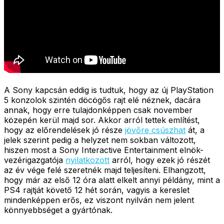
A Sony kapcsán eddig is tudtuk, hogy az új PlayStation
5 konzolok szintén döcögős rajt elé néznek, dacára
annak, hogy erre tulajdonképpen csak november
közepén kerül majd sor. Akkor arról tettek említést,
hogy az előrendelések jó része
jövőre csúszhat
át, a
jelek szerint pedig a helyzet nem sokban változott,
hiszen most a Sony Interactive Entertainment elnök-
vezérigazgatója
nyilatkozott
arról, hogy ezek jó részét
az év vége felé szeretnék majd teljesíteni. Elhangzott,
hogy már az első 12 óra alatt elkelt annyi példány, mint a
PS4 rajtját követő 12 hét során, vagyis a kereslet
mindenképpen erős, ez viszont nyilván nem jelent
könnyebbséget a gyártónak.