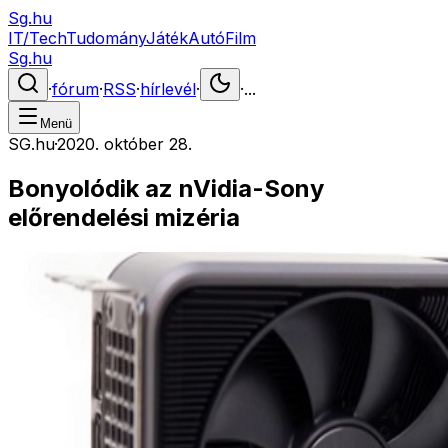
Sg.hu
IT/Tech
Tudomány
Játék
Autó
Film
Sg.hu
·
fórum
·
RSS
·
hírlevél
·
·
...
Menü
SG.hu
·
2020. október 28.
Bonyolódik az nVidia-Sony
előrendelési mizéria