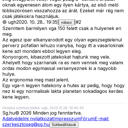
oknak egyenesen álom egy ilyen kártya, az első meló
többszörösen visszahozza az árát. Ezeket már rég nem
csak játékokra használjuk.
©
ugh
2020. 10. 28.
.
19:35
|
|
#
2
válasz
Szerintem barmilyen vga 150 felett csak a hulyenek eri
meg.
Az egesz ipar elkanyarodott egy olyan egeszsegtelenul
perverz pofatlan lehuzo iranyba, hogy itt a vasarloknak
kene azt mondani ebbol legyen eleg.
Konyorgom, kibaszott jatekokat hajtunk meg vele.
Ahelyett hogy szarnanak ra es nem vennek meg valami
ordas modon egymassal versenyeznek ki a nagyobb
hulye.
Az ergonomia meg mast jelent.
Egy vga-n legyen hatekony a hutes az pedig, hogy hogy
nez ki egy normalisak lakta planetan sokadlagos kerdes
kene legyen.
Utoljára szerkesztette: ugh, 2020.10.28. 19:40:39
Sg
.hu
©
2026
Minden jog fenntartva.
Adatvédelmi nyilatkozat
Impresszum
Fórum
E-mail:
szerkesztoseg@sg.hu
Sütibeállítások