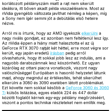
korlátozott példányszám miatt a rajt nem sikerült
ideálisra, itt bőven akadt példa visszaélésekre. Most az
nVidia gyengébb változata javíthat némileg a képen, míg
a Sony nem ígér semmi jót a debütálás első heteire
nézve.
Arról mi is írtunk, hogy az AMD igyekszik
elkerülni
a
nagy rivális gondjait, ez azonban nem feltétlenül lesz így.
Az nVidia éppen a hiány miatt halasztotta el az új
GeForce RTX 3070 rajtját két héttel, erre most végre sor
került, egy japán eredetű
írásban
pedig arról
olvashatunk, hogy itt sokkal jobb lesz az indulás, ami a
nagyobb darabszámnak lesz köszönhető. Ez ugyan
kizárólag az ottani piacra vonatkozik, viszont nagy
valószínűséggel Európában is hasonló helyzetet látunk
majd, ahogy megindul az értékesítés, tehát sikerülhet
elkerülni a 3080 és 3090 esetében látott problémákat.
Ezt követte nem sokkal később a
GeForce 3060 és 3060
Ti
külsős listázása, egyes eladók 224 és 447 dollár
közötti foglalót kérnek egy-egy példány megőrzéséért,
viszont a pontos technikai részleteket nem említik meg.