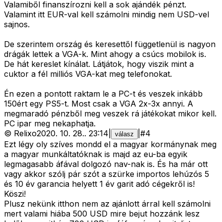
Valamiből finanszírozni kell a sok ajándék pénzt.
Valamint itt EUR-val kell számolni mindig nem USD-vel
sajnos.
De szerintem ország és keresettől függetlenül is nagyon
drágák lettek a VGA-k. Mint ahogy a csúcs mobilok is.
De hát kereslet kínálat. Látjátok, hogy viszik mint a
cuktor a fél milliós VGA-kat meg telefonokat.
Én ezen a pontott raktam le a PC-t és veszek inkább
150ért egy PS5-t. Most csak a VGA 2x-3x annyi. A
megmaradó pénzből meg veszek rá játékokat mikor kell.
PC ipar meg nekaphatja.
©
Relixo
2020. 10. 28.
.
23:14
|
|
#
4
válasz
Ezt légy oly szíves mondd el a magyar kormánynak meg
a magyar munkáltatóknak is majd az eu-ba egyik
legmagasabb áfával dolgozó nav-nak is. És ha már ott
vagy akkor szólj pár szót a szürke importos lehúzós 5
és 10 év garancia helyett 1 év garit adó cégekről is!
Köszi!
Plusz nekünk itthon nem az ajánlott árral kell számolni
mert valami hiába 500 USD mire bejut hozzánk lesz