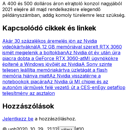
A 400 és 500 dolláros áron elrajtoló konzol nagyjából
2021 elejére áll majd rendelkezésre elegendő
példányszámban, addig komoly türelemre lesz szükség.
Kapcsolódó cikkek és linkek
Akár 30 százalékos áremelés jön az Nvidia
videókártyáknál
A 12 GB memóriával szerelt RTX 3060
ismét megjelenik a boltokban
Az Nvidia öt év után újra
piacra dobta a GeForce RTX 3060-at
MI ügynökökre
építené a Windows jövőjét az Nvidia
A Sony szinte
teljesen leállítja memóriakártya üzletágát a flash
memória hiánya miatt
Az Nvidia visszatérne a
notebookok piacára
Az Nvidia új MI chipjei és az
autonóm járművek felé vezető út a CES-en
Egy petaflop
teljesítmény az asztalon
Hozzászólások
Jelentkezz be
a hozzászóláshoz.
©
ugh
2020. 10. 29.
.
21:12
|
|
#
10
válasz