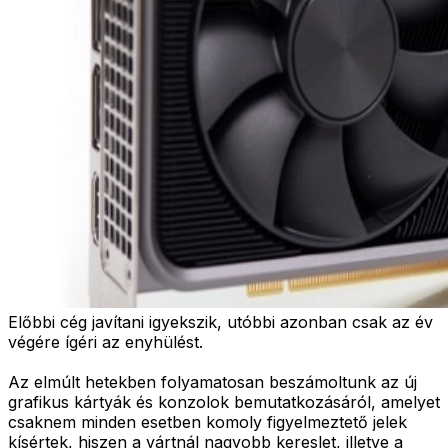
Előbbi cég javítani igyekszik, utóbbi azonban csak az év
végére ígéri az enyhülést.
Az elmúlt hetekben folyamatosan beszámoltunk az új
grafikus kártyák és konzolok bemutatkozásáról, amelyet
csaknem minden esetben komoly figyelmeztető jelek
kísértek, hiszen a vártnál nagyobb kereslet, illetve a