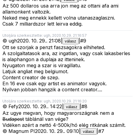
Az 500 dollaros usa arra jon meg az ottani afa ami
allamonkent valtozik.
Neked meg ennekk kellett volna utanaszaglaszni.
Csak 7 milliardszor lett leirva eddig.
Utoljára szerkesztette: ugh, 2020.10.29. 21:16:57
©
ugh
2020. 10. 29.
.
21:08
|
|
#
9
válasz
Ott se szorjak a penzt faszsagokra elhiheted.
A szolgaltatasok ara, az ingatlan, vagy csak lakasberles
is alaphangon a duplaja az itteninek.
Nyugaton meg a szar is viragillatu.
Latjuk angliat meg belgiumot.
Content creator de szep.
En 16 eve csak egy artist es animator vagyok.
Nyilvan jobban hangzik a content creator....
Utoljára szerkesztette: ugh, 2020.10.29. 21:16:20
©
Fefy
2020. 10. 29.
.
14:22
|
|
#
8
válasz
Az ugye megvan, hogy magyarországnak nem a
Budapest
táblánál van vége?
Vidéken azért a nettó 4-500k/hó elég ritkának számít.
©
Magnum PI
2020. 10. 29.
.
09:10
|
|
#
7
válasz