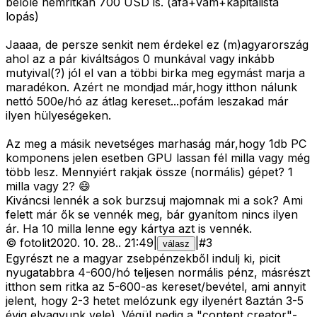
belőle nemritkán 700 USD is. (áfa+vám+kapitalista
lopás)
Jaaaa, de persze senkit nem érdekel ez (m)agyarország
ahol az a pár kiváltságos 0 munkával vagy inkább
mutyival(?) jól el van a többi birka meg egymást marja a
maradékon. Azért ne mondjad már,hogy itthon nálunk
nettó 500e/hó az átlag kereset...pofám leszakad már
ilyen hülyeségeken.
Az meg a másik nevetséges marhaság már,hogy 1db PC
komponens jelen esetben GPU lassan fél milla vagy még
több lesz. Mennyiért rakjak össze (normális) gépet? 1
milla vagy 2? 😄
Kiváncsi lennék a sok burzsuj majomnak mi a sok? Ami
felett már ők se vennék meg, bár gyanítom nincs ilyen
ár. Ha 10 milla lenne egy kártya azt is vennék.
©
fotolit
2020. 10. 28.
.
21:49
|
|
#
3
válasz
Egyrészt ne a magyar zsebpénzekből indulj ki, picit
nyugatabbra 4-600/hó teljesen normális pénz, másrészt
itthon sem ritka az 5-600-as kereset/bevétel, ami annyit
jelent, hogy 2-3 hetet melózunk egy ilyenért 8aztán 3-5
évig elvagyunk vele). Végül pedig a "content creator"-