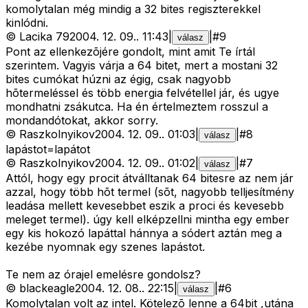
komolytalan még mindig a 32 bites regiszterekkel
kinlódni.
©
Lacika 79
2004. 12. 09.
.
11:43
|
|
#
9
válasz
Pont az ellenkezõjére gondolt, mint amit Te írtál
szerintem. Vagyis várja a 64 bitet, mert a mostani 32
bites cumókat húzni az égig, csak nagyobb
hõtermeléssel és több energia felvétellel jár, és ugye
mondhatni zsákutca. Ha én értelmeztem rosszul a
mondandótokat, akkor sorry.
©
Raszkolnyikov
2004. 12. 09.
.
01:03
|
|
#
8
válasz
lapástot=lapátot
©
Raszkolnyikov
2004. 12. 09.
.
01:02
|
|
#
7
válasz
Attól, hogy egy procit átválltanak 64 bitesre az nem jár
azzal, hogy több hõt termel (sõt, nagyobb telljesítmény
leadása mellett kevesebbet eszik a proci és kevesebb
meleget termel). úgy kell elképzellni mintha egy ember
egy kis hokozó lapáttal hánnya a sódert aztán meg a
kezébe nyomnak egy szenes lapástot.
Te nem az órajel emelésre gondolsz?
©
blackeagle
2004. 12. 08.
.
22:15
|
|
#
6
válasz
Komolytalan volt az intel. Kötelezõ lenne a 64bit ,utána