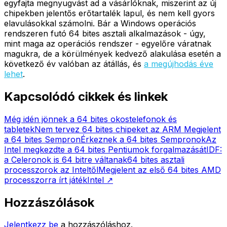
egyfajta megnyugvást ad a vásárlóknak, miszerint az új
chipekben jelentős erőtartalék lapul, és nem kell gyors
elavulásokkal számolni. Bár a Windows operációs
rendszeren futó 64 bites asztali alkalmazások - úgy,
mint maga az operációs rendszer - egyelőre váratnak
magukra, de a körülmények kedvező alakulása esetén a
következő év valóban az átállás, és
a megújhodás éve
lehet
.
Kapcsolódó cikkek és linkek
Még idén jönnek a 64 bites okostelefonok és
tabletek
Nem tervez 64 bites chipeket az ARM
Megjelent
a 64 bites Sempron
Érkeznek a 64 bites Sempronok
Az
Intel megkezdte a 64 bites Pentiumok forgalmazását
IDF:
a Celeronok is 64 bitre váltanak
64 bites asztali
processzorok az Inteltől
Megjelent az első 64 bites AMD
processzorra írt játék
Intel
↗
Hozzászólások
Jelentkezz be
a hozzászóláshoz.