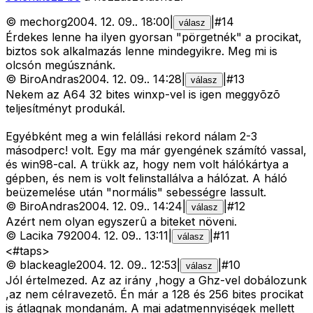
©
mechorg
2004. 12. 09.
.
18:00
|
|
#
14
válasz
Érdekes lenne ha ilyen gyorsan "pörgetnék" a procikat,
biztos sok alkalmazás lenne mindegyikre. Meg mi is
olcsón megúsznánk.
©
BiroAndras
2004. 12. 09.
.
14:28
|
|
#
13
válasz
Nekem az A64 32 bites winxp-vel is igen meggyõzõ
teljesítményt produkál.
Egyébként meg a win felállási rekord nálam 2-3
másodperc! volt. Egy ma már gyengének számító vassal,
és win98-cal. A trükk az, hogy nem volt hálókártya a
gépben, és nem is volt felinstallálva a hálózat. A háló
beüzemelése után "normális" sebességre lassult.
©
BiroAndras
2004. 12. 09.
.
14:24
|
|
#
12
válasz
Azért nem olyan egyszerû a biteket növeni.
©
Lacika 79
2004. 12. 09.
.
13:11
|
|
#
11
válasz
<#taps>
©
blackeagle
2004. 12. 09.
.
12:53
|
|
#
10
válasz
Jól értelmezed. Az az irány ,hogy a Ghz-vel dobálozunk
,az nem célravezetõ. Én már a 128 és 256 bites procikat
is átlagnak mondanám. A mai adatmennyiségek mellett