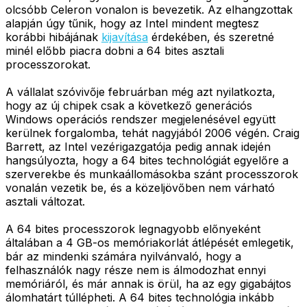
olcsóbb Celeron vonalon is bevezetik. Az elhangzottak
alapján úgy tűnik, hogy az Intel mindent megtesz
korábbi hibájának
kijavítása
érdekében, és szeretné
minél előbb piacra dobni a 64 bites asztali
processzorokat.
A vállalat szóvivője februárban még azt nyilatkozta,
hogy az új chipek csak a következő generációs
Windows operációs rendszer megjelenésével együtt
kerülnek forgalomba, tehát nagyjából 2006 végén. Craig
Barrett, az Intel vezérigazgatója pedig annak idején
hangsúlyozta, hogy a 64 bites technológiát egyelőre a
szerverekbe és munkaállomásokba szánt processzorok
vonalán vezetik be, és a közeljövőben nem várható
asztali változat.
A 64 bites processzorok legnagyobb előnyeként
általában a 4 GB-os memóriakorlát átlépését emlegetik,
bár az mindenki számára nyilvánvaló, hogy a
felhasználók nagy része nem is álmodozhat ennyi
memóriáról, és már annak is örül, ha az egy gigabájtos
álomhatárt túllépheti. A 64 bites technológia inkább