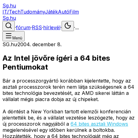
Sg.hu
IT/Tech
Tudomány
Játék
Autó
Film
Sg.hu
·
fórum
·
RSS
·
hírlevél
·
·
...
Menü
SG.hu
·
2004. december 8.
Az Intel jövőre ígéri a 64 bites
Pentiumokat
Bár a processzorgyártó korábban kijelentette, hogy az
asztali processzorok terén nem látja szükségesnek a 64
bites technológia bevezetését, az AMD sikerei láttán a
vállalat mégis piacra dobja az új chipeket.
A döntést a New Yorkban tartott elemzői konferencián
jelentették be, és a vállalat vezetése leszögezte, hogy az
új processzorok nagyjából a
64 bites asztali Windows
megjelenésével egy időben kerülnek a boltokba.
Hozzátették, hogy a 64 bites technológiát még az