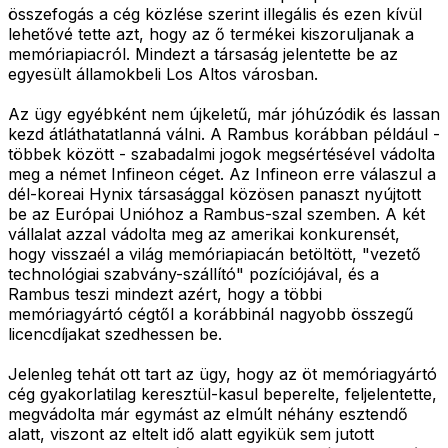
összefogás a cég közlése szerint illegális és ezen kívül
lehetővé tette azt, hogy az ő termékei kiszoruljanak a
memóriapiacról. Mindezt a társaság jelentette be az
egyesült államokbeli Los Altos városban.
Az ügy egyébként nem újkeletű, már jóhúzódik és lassan
kezd átláthatatlanná válni. A Rambus korábban például -
többek között - szabadalmi jogok megsértésével vádolta
meg a német Infineon céget. Az Infineon erre válaszul a
dél-koreai Hynix társasággal közösen panaszt nyújtott
be az Európai Unióhoz a Rambus-szal szemben. A két
vállalat azzal vádolta meg az amerikai konkurensét,
hogy visszaél a világ memóriapiacán betöltött, "vezető
technológiai szabvány-szállító" pozíciójával, és a
Rambus teszi mindezt azért, hogy a többi
memóriagyártó cégtől a korábbinál nagyobb összegű
licencdíjakat szedhessen be.
Jelenleg tehát ott tart az ügy, hogy az öt memóriagyártó
cég gyakorlatilag keresztül-kasul beperelte, feljelentette,
megvádolta már egymást az elmúlt néhány esztendő
alatt, viszont az eltelt idő alatt egyikük sem jutott