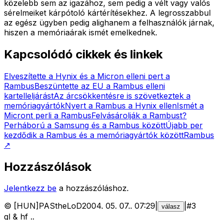
közelebb sem az igazához, sem pedig a vélt vagy valós
sérelmeiket kárpótoló kártérítésekhez. A legrosszabbul
az egész ügyben pedig alighanem a felhasználók járnak,
hiszen a memóriaárak ismét emelkednek.
Kapcsolódó cikkek és linkek
Elveszítette a Hynix és a Micron elleni pert a
Rambus
Beszüntette az EU a Rambus elleni
kartelleljárást
Az árcsökkentésre is szövetkeztek a
memóriagyártók
Nyert a Rambus a Hynix ellen
Ismét a
Micront perli a Rambus
Felvásárolják a Rambust?
Perháború a Samsung és a Rambus között
Újabb per
kezdődik a Rambus és a memóriagyártók között
Rambus
↗
Hozzászólások
Jelentkezz be
a hozzászóláshoz.
©
[HUN]PAStheLoD
2004. 05. 07.
.
07:29
|
|
#
3
válasz
gl & hf ..