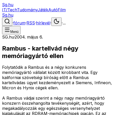
Sg.hu
IT/Tech
Tudomány
Játék
Autó
Film
Sg.hu
·
fórum
·
RSS
·
hírlevél
·
·
...
Menü
SG.hu
·
2004. május 6.
Rambus - kartellvád négy
memóriagyártó ellen
Folytatódik a Rambus és a négy konkurens
memóriagyártó vállalat között kirobbant vita. Egy
kaliforniai szövetségi bíróság előtt a Rambus
kartellvádas ügyet kezdeményezett a Siemens, Infineon,
Micron és Hynix cégek ellen.
A Rambus vádjai szerint a négy nagy memóriagyártó
konszern összehangolta tevékenységét, azért, hogy
megakadályozzák egy egészséges versenyhelyzet
kialakulását az RDRAM-memóriachipek piacán. Ez az