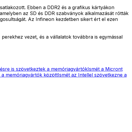
csatlakozott. Ebben a DDR2 és a grafikus kártyákon
, amelyben az SD és DDR szabványok alkalmazását rótták
sultságát. Az Infineon kezdetben sikert ért el ezen
perekhez vezet, és a vállalatok továbbra is egymással
ésre is szövetkeztek a memóriagyártók
Ismét a Micront
 a memóriagyártók között
Ismét az Intellel szövetkezne a