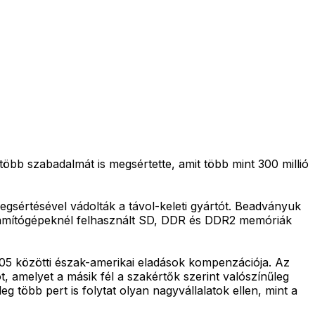
öbb szabadalmát is megsértette, amit több mint 300 millió
 megsértésével vádolták a távol-keleti gyártót. Beadványuk
i számítógépeknél felhasznált SD, DDR és DDR2 memóriák
2005 közötti észak-amerikai eladások kompenzációja. Az
, amelyet a másik fél a szakértők szerint valószínűleg
 több pert is folytat olyan nagyvállalatok ellen, mint a