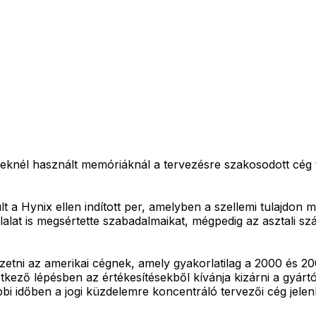
peknél használt memóriáknál a tervezésre szakosodott cég t
ult a Hynix ellen indított per, amelyben a szellemi tulajdon
állalat is megsértette szabadalmaikat, mégpedig az asztal
ifizetni az amerikai cégnek, amely gyakorlatilag a 2000 és 
ező lépésben az értékesítésekből kívánja kizárni a gyártót
 időben a jogi küzdelemre koncentráló tervezői cég jelenleg