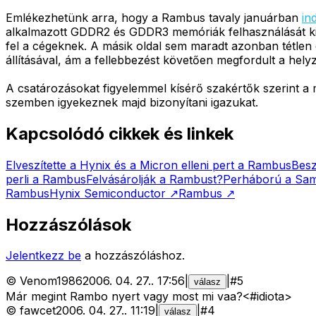
Emlékezhetünk arra, hogy a Rambus tavaly januárban
ind
alkalmazott GDDR2 és GDDR3 memóriák felhasználását ki
fel a cégeknek. A másik oldal sem maradt azonban tétlen 
állításával, ám a fellebbezést követően megfordult a helyze
A csatározásokat figyelemmel kísérő szakértők szerint a
szemben igyekeznek majd bizonyítani igazukat.
Kapcsolódó cikkek és linkek
Elveszítette a Hynix és a Micron elleni pert a Rambus
Besz
perli a Rambus
Felvásárolják a Rambust?
Perháború a Sam
Rambus
Hynix Semiconductor
↗
Rambus
↗
Hozzászólások
Jelentkezz be
a hozzászóláshoz.
©
Venom1986
2006. 04. 27.
.
17:56
|
|
#
5
válasz
Már megint Rambo nyert vagy most mi vaa?<#idiota>
©
fawcet
2006. 04. 27.
.
11:19
|
|
#
4
válasz