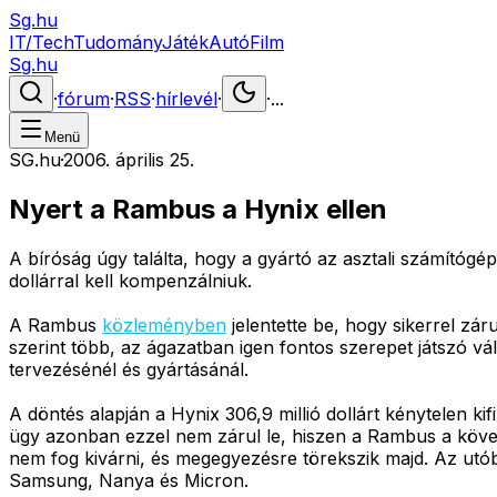
Sg.hu
IT/Tech
Tudomány
Játék
Autó
Film
Sg.hu
·
fórum
·
RSS
·
hírlevél
·
·
...
Menü
SG.hu
·
2006. április 25.
Nyert a Rambus a Hynix ellen
A bíróság úgy találta, hogy a gyártó az asztali számítógé
dollárral kell kompenzálniuk.
A Rambus
közleményben
jelentette be, hogy sikerrel zár
szerint több, az ágazatban igen fontos szerepet játszó v
tervezésénél és gyártásánál.
A döntés alapján a Hynix 306,9 millió dollárt kénytelen k
ügy azonban ezzel nem zárul le, hiszen a Rambus a követk
nem fog kivárni, és megegyezésre törekszik majd. Az utóbbi
Samsung, Nanya és Micron.