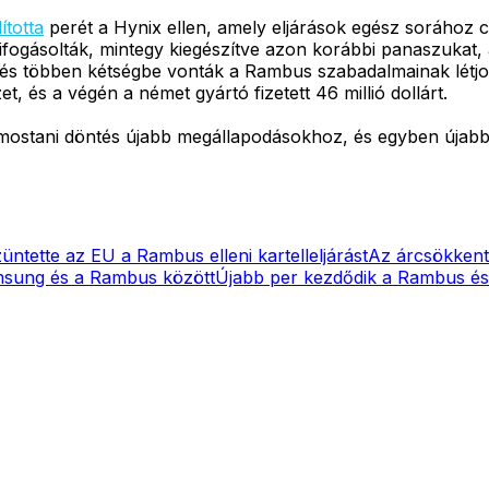
ította
perét a Hynix ellen, amely eljárások egész sorához 
fogásolták, mintegy kiegészítve azon korábbi panaszukat
és többen kétségbe vonták a Rambus szabadalmainak létjogo
t, és a végén a német gyártó fizetett 46 millió dollárt.
 mostani döntés újabb megállapodásokhoz, és egyben újabb 
üntette az EU a Rambus elleni kartelleljárást
Az árcsökkent
sung és a Rambus között
Újabb per kezdődik a Rambus és