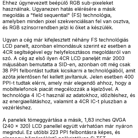
Ehhez úgynevezett beépülő RGB sub-pixeleket
használnak. Ugyanezen hatás elérésére a másik
megoldás a "field sequential" (FS) technológia,
amelyben minden pixel szekvenciálisan fel van osztva,
és RGB színsorrendben jelzi ki őket a készülék.
Ugyan a cég már kifejlesztett néhány FS technológiás
LCD panelt, azonban elmondásuk szerint ez esetben a
4CR segítségével egy helyfelosztásos megoldásról van
szó. A cég az első ilyen 4CR LCD paneljét már 2003
májusában bemutatta a SID-en, azonban ott még csak
38 PPI felbontást tudtak kicsikarni a technológiából, amit
azóta jelentősen fel kellett javítaniuk. Jelen esetben 400
PPI-t tudtak elérni, amely már elegendő ahhoz, hogy a
mobiltelefonok piacát megcélozzák a kijelzővel. A
technológia 4 IC-t használ az adatokhoz, időzítéshez, és
az energiaellátáshoz, valamint a 4CR IC-t pluszban a
vezérléshez.
A panelek tömeggyártása a másik, 1,83 inches QVGA
(240 x 320) LCD panellel együtt várhatóan már nyáron
megindul. Ez utóbbi 223 PPI felbontásra képes, és