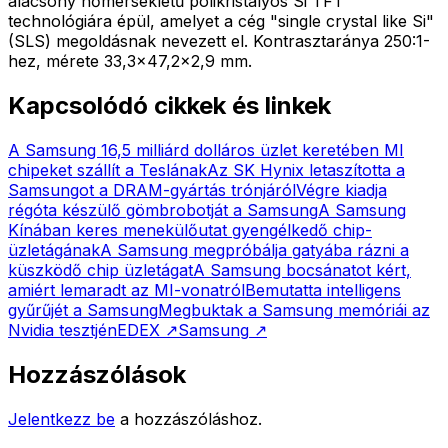
alacsony hőmérsékletű polikristályos Si TFT
technológiára épül, amelyet a cég "single crystal like Si"
(SLS) megoldásnak nevezett el. Kontrasztaránya 250:1-
hez, mérete 33,3x47,2x2,9 mm.
Kapcsolódó cikkek és linkek
A Samsung 16,5 milliárd dolláros üzlet keretében MI
chipeket szállít a Teslának
Az SK Hynix letaszította a
Samsungot a DRAM-gyártás trónjáról
Végre kiadja
régóta készülő gömbrobotját a Samsung
A Samsung
Kínában keres menekülőutat gyengélkedő chip-
üzletágának
A Samsung megpróbálja gatyába rázni a
küszködő chip üzletágat
A Samsung bocsánatot kért,
amiért lemaradt az MI-vonatról
Bemutatta intelligens
gyűrűjét a Samsung
Megbuktak a Samsung memóriái az
Nvidia tesztjén
EDEX
↗
Samsung
↗
Hozzászólások
Jelentkezz be
a hozzászóláshoz.