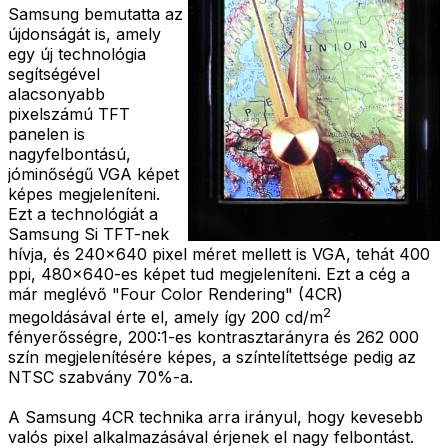
Samsung bemutatta az
újdonságát is, amely
egy új technológia
segítségével
alacsonyabb
pixelszámú TFT
panelen is
nagyfelbontású,
jóminőségű VGA képet
képes megjeleníteni.
Ezt a technológiát a
Samsung Si TFT-nek
hívja, és 240x640 pixel méret mellett is VGA, tehát 400
ppi, 480x640-es képet tud megjeleníteni. Ezt a cég a
már meglévő "Four Color Rendering" (4CR)
2
megoldásával érte el, amely így 200 cd/m
fényerősségre, 200:1-es kontrasztarányra és 262 000
szín megjelenítésére képes, a színtelítettsége pedig az
NTSC szabvány 70%-a.
A Samsung 4CR technika arra irányul, hogy kevesebb
valós pixel alkalmazásával érjenek el nagy felbontást.