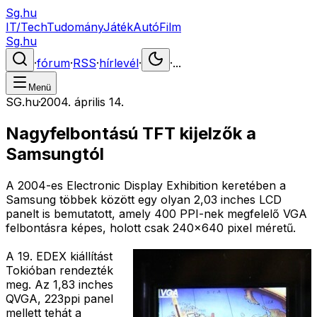
Sg.hu
IT/Tech
Tudomány
Játék
Autó
Film
Sg.hu
·
fórum
·
RSS
·
hírlevél
·
·
...
Menü
SG.hu
·
2004. április 14.
Nagyfelbontású TFT kijelzők a
Samsungtól
A 2004-es Electronic Display Exhibition keretében a
Samsung többek között egy olyan 2,03 inches LCD
panelt is bemutatott, amely 400 PPI-nek megfelelő VGA
felbontásra képes, holott csak 240x640 pixel méretű.
A 19. EDEX kiállítást
Tokióban rendezték
meg. Az 1,83 inches
QVGA, 223ppi panel
mellett tehát a