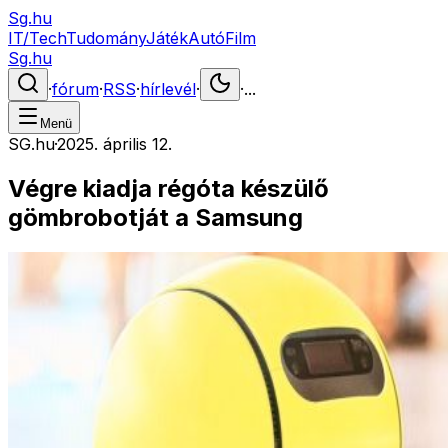
Sg.hu
IT/Tech
Tudomány
Játék
Autó
Film
Sg.hu
·
fórum
·
RSS
·
hírlevél
·
·
...
Menü
SG.hu
·
2025. április 12.
Végre kiadja régóta készülő
gömbrobotját a Samsung