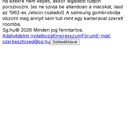
ha ezekre nem kepes, akkor legalabb tudjon
porszivozni. (es ne szivja be allandoan a macskat, lasd
az 1962-es Jetson csaladot) A samsung gombrobotja
viszont meg annyit sem tud mint egy kameraval szerelt
roomba.
Sg
.hu
©
2026
Minden jog fenntartva.
Adatvédelmi nyilatkozat
Impresszum
Fórum
E-mail:
szerkesztoseg@sg.hu
Sütibeállítások