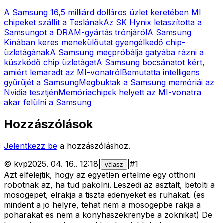
A Samsung 16,5 milliárd dolláros üzlet keretében MI
chipeket szállít a Teslának
Az SK Hynix letaszította a
Samsungot a DRAM-gyártás trónjáról
A Samsung
Kínában keres menekülőutat gyengélkedő chip-
üzletágának
A Samsung megpróbálja gatyába rázni a
küszködő chip üzletágat
A Samsung bocsánatot kért,
amiért lemaradt az MI-vonatról
Bemutatta intelligens
gyűrűjét a Samsung
Megbuktak a Samsung memóriái az
Nvidia tesztjén
Memóriachipek helyett az MI-vonatra
akar felülni a Samsung
Hozzászólások
Jelentkezz be
a hozzászóláshoz.
©
kvp
2025. 04. 16.
.
12:18
|
|
#
1
válasz
Azt elfelejtik, hogy az egyetlen ertelme egy otthoni
robotnak az, ha tud pakolni. Leszedi az asztalt, betolti a
mosogepet, elrakja a tiszta edenyeket es ruhakat. (es
mindent a jo helyre, tehat nem a mosogepbe rakja a
poharakat es nem a konyhaszekrenybe a zoknikat) De