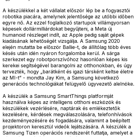
A készülékkel a két vállalat először lép be a fogyasztói
robotika piacára, amelynek jelentősége az utóbbi időben
egyre nő. Az ezzel foglalkozó startupok villámgyorsan
képesek dollármilliárdokat begyűjteni, a Meta új
humanoid részleget indít, az Apple pedig saját gépek
kiadásának lehetőségét vizsgálja. A Samsung 2020
elején mutatta be először Ballie-t, de állítólag több éves
késés után idén nyáron forgalomba kerül. A sárga
szerkezet egy robotporszívóhoz hasonlóan képes kis
kerekei segítségével barangolni az otthonokban, és úgy
tervezték, hogy „barátként és igazi társként keltse életre
az MI-t” - mondta Jay Kim, a Samsung következő
generációs technológiákat felügyelő ügyvezető alelnöke.
A készülék a Samsung SmartThings platformját
használva képes az intelligens otthoni eszközök és
készülékek vezérlésére, naptárak és emlékeztetők
kezelésére, kérdések megválaszolására, telefonhívások
kezdeményezésére és fogadására, valamint a beépített
projektoron keresztül videók lejátszására. A készülék a
Samsung Tizen operációs rendszerét futtatja, amelyet a