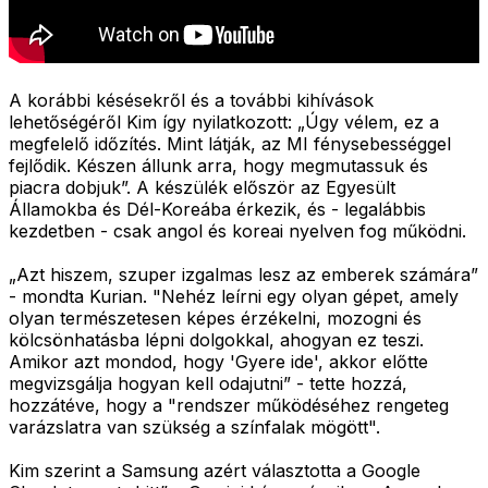
A korábbi késésekről és a további kihívások
lehetőségéről Kim így nyilatkozott: „Úgy vélem, ez a
megfelelő időzítés. Mint látják, az MI fénysebességgel
fejlődik. Készen állunk arra, hogy megmutassuk és
piacra dobjuk”. A készülék először az Egyesült
Államokba és Dél-Koreába érkezik, és - legalábbis
kezdetben - csak angol és koreai nyelven fog működni.
„Azt hiszem, szuper izgalmas lesz az emberek számára”
- mondta Kurian. "Nehéz leírni egy olyan gépet, amely
olyan természetesen képes érzékelni, mozogni és
kölcsönhatásba lépni dolgokkal, ahogyan ez teszi.
Amikor azt mondod, hogy 'Gyere ide', akkor előtte
megvizsgálja hogyan kell odajutni” - tette hozzá,
hozzátéve, hogy a "rendszer működéséhez rengeteg
varázslatra van szükség a színfalak mögött".
Kim szerint a Samsung azért választotta a Google