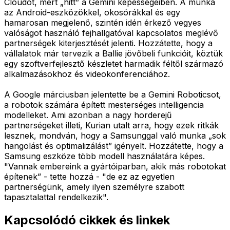
Cloudot, mert „hitt” a Gemini képességeiben. A munka
az Android-eszközökkel, okosórákkal és egy
hamarosan megjelenő, szintén idén érkező vegyes
valóságot használó fejhallgatóval kapcsolatos meglévő
partnerségek kiterjesztését jelenti. Hozzátette, hogy a
vállalatok már tervezik a Ballie jövőbeli funkcióit, köztük
egy szoftverfejlesztő készletet harmadik féltől származó
alkalmazásokhoz és videokonferenciához.
A Google márciusban jelentette be a Gemini Roboticsot,
a robotok számára épített mesterséges intelligencia
modelleket. Ami azonban a nagy horderejű
partnerségeket illeti, Kurian utalt arra, hogy ezek ritkák
lesznek, mondván, hogy a Samsunggal való munka „sok
hangolást és optimalizálást” igényelt. Hozzátette, hogy a
Samsung eszköze több modell használatára képes.
"Vannak embereink a gyártóiparban, akik más robotokat
építenek” - tette hozzá - "de ez az egyetlen
partnerségünk, amely ilyen személyre szabott
tapasztalattal rendelkezik".
Kapcsolódó cikkek és linkek