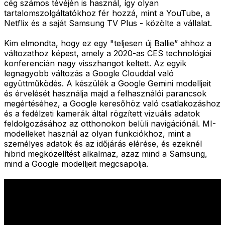
cég számos tévéjén is használ, így olyan
tartalomszolgáltatókhoz fér hozzá, mint a YouTube, a
Netflix és a saját Samsung TV Plus - közölte a vállalat.
Kim elmondta, hogy ez egy "teljesen új Ballie” ahhoz a
változathoz képest, amely a 2020-as CES technológiai
konferencián nagy visszhangot keltett. Az egyik
legnagyobb változás a Google Clouddal való
együttműködés. A készülék a Google Gemini modelljeit
és érvelését használja majd a felhasználói parancsok
megértéséhez, a Google keresőhöz való csatlakozáshoz
és a fedélzeti kamerák által rögzített vizuális adatok
feldolgozásához az otthonokon belüli navigációnál. MI-
modelleket használ az olyan funkciókhoz, mint a
személyes adatok és az időjárás elérése, és ezeknél
hibrid megközelítést alkalmaz, azaz mind a Samsung,
mind a Google modelljeit megcsapolja.